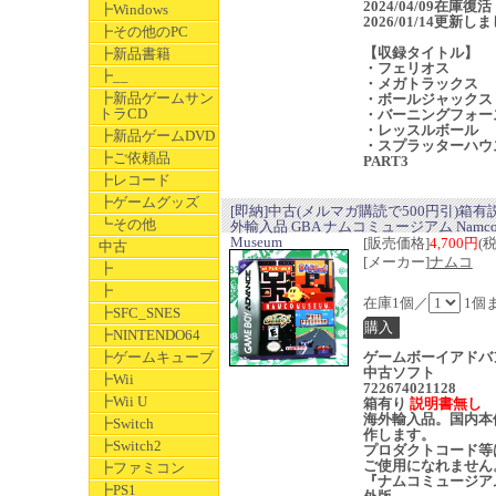
2024/04/09在庫復活
┣Windows
2026/01/14更新し
┣その他のPC
【収録タイトル】
┣新品書籍
・フェリオス
┣__
・メガトラックス
┣新品ゲームサン
・ボールジャックス
トラCD
・バーニングフォー
・レッスルボール
┣新品ゲームDVD
・スプラッターハウ
┣ご依頼品
PART3
┣レコード
┣ゲームグッズ
[即納]中古(メルマガ購読で500円引)箱有
┗その他
外輸入品 GBA ナムコミュージアム Namc
Museum
[販売価格]
4,700円
(
中古
[メーカー]
ナムコ
┣
┣
在庫1個／
1個
┣SFC_SNES
┣NINTENDO64
┣ゲームキューブ
ゲームボーイアドバ
中古ソフト
┣Wii
722674021128
┣Wii U
箱有り
説明書無し
海外輸入品。国内本
┣Switch
作します。
┣Switch2
プロダクトコード等
ご使用になれません
┣ファミコン
『ナムコミュージア
┣PS1