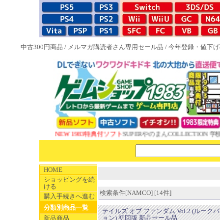
中古300円商品
/
メルマガ購読者さん専用セール品
/
今年登録・値下げ
NEW 1983特典付ソフト
SUPERやのまんCOLLECTION 学校
HOME
ショッピングを続
ける
検索条件[NAMCO] [14件]
購入手続きへ進む
分類別商品一覧
テイルズ オブ ファンダム Vol.2 (ルーク
ョン) 初回版 新品セール品
新品商品