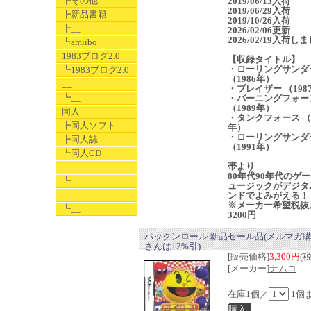
┣その他
2019/06/13入荷
2019/06/29入荷
┣新品書籍
2019/10/26入荷
┣__
2026/02/06更新
2026/02/19入荷し
┗amiibo
1983ブログ2.0
【収録タイトル】
・ローリングサンダ
┗1983ブログ2.0
（1986年）
__
・ブレイザー （198
┗__
・バーニングフォー
（1989年）
同人
・タンクフォース （1
┣同人ソフト
年）
・ローリングサンダ
┣同人誌
（1991年）
┗同人CD
帯より
__
80年代90年代のゲ
┗__
ュージックがデジタ
__
ンドでよみがえる！
※メーカー希望税抜
┗__
3200円
パックンロール 新品セール品(メルマガ
さんは12%引)
[販売価格]
3,300円
(
[メーカー]
ナムコ
在庫1個／
1個