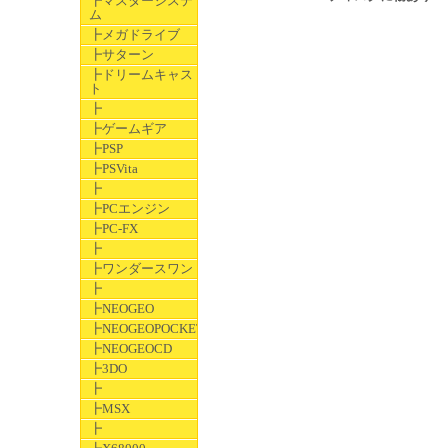
┣マスターシステ
ム
┣メガドライブ
┣サターン
┣ドリームキャス
ト
┣
┣ゲームギア
┣PSP
┣PSVita
┣
┣PCエンジン
┣PC-FX
┣
┣ワンダースワン
┣
┣NEOGEO
┣NEOGEOPOCKET
┣NEOGEOCD
┣3DO
┣
┣MSX
┣