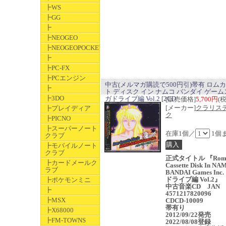
┣WS
┣GG
┣
┣NEOGEO
┣NEOGEOPOCKET
┣
┣PC-FX
┣PCエンジン
中古(メルマガ購読で500円引)帯有 ロム
┣
ト ディスク イン ナムコ バンダイ ゲーム
┣3DO
ガドライブ編 Vol.2 [2CD
[販売価格]
5,700円
(
[メーカー]
クラリス
┣プレイディア
ク
┣PICNO
┣スーパーノート
在庫1個／
1個
クラブ
┣モバイルノート
クラブ
正式タイトル 『Ro
┣カードメールク
Cassette Disk In N
ラブ
BANDAI Games Inc
ドライブ編 Vol.2』
┣ポケモンミニ
中古音楽CD JAN
┣
4571217820096
┣MSX
CDCD-10009
帯有り
┣X68000
2012/09/22発売
┣FM-TOWNS
2022/08/08登録