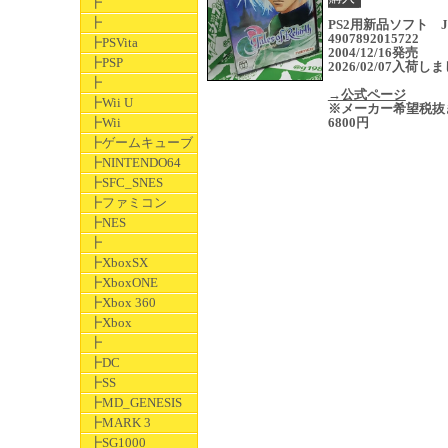
┣
┣
PS2用新品ソフト J
4907892015722
┣PSVita
2004/12/16発売
┣PSP
2026/02/07入荷し
┣
→公式ページ
┣Wii U
※メーカー希望税抜
┣Wii
6800円
┣ゲームキューブ
┣NINTENDO64
┣SFC_SNES
┣ファミコン
┣NES
┣
┣XboxSX
┣XboxONE
┣Xbox 360
┣Xbox
┣
┣DC
┣SS
┣MD_GENESIS
┣MARK 3
┣SG1000