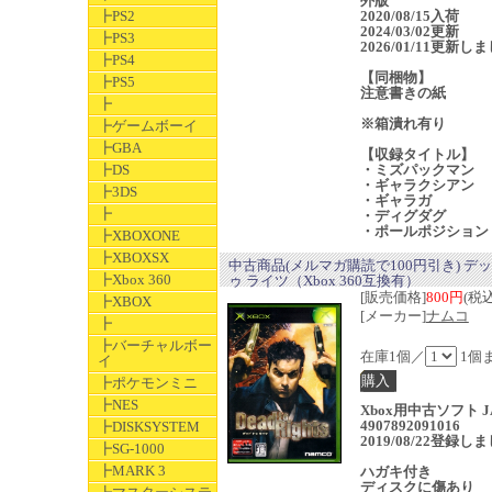
外版
┣PS2
2020/08/15入荷
2024/03/02更新
┣PS3
2026/01/11更新し
┣PS4
【同梱物】
┣PS5
注意書きの紙
┣
※箱潰れ有り
┣ゲームボーイ
┣GBA
【収録タイトル】
┣DS
・ミズパックマン
・ギャラクシアン
┣3DS
・ギャラガ
┣
・ディグダグ
・ポールポジション
┣XBOXONE
┣XBOXSX
中古商品(メルマガ購読で100円引き) デッ
┣Xbox 360
ゥ ライツ（Xbox 360互換有）
[販売価格]
800円
(税込
┣XBOX
[メーカー]
ナムコ
┣
┣バーチャルボー
在庫1個／
1個
イ
┣ポケモンミニ
┣NES
Xbox用中古ソフト J
4907892091016
┣DISKSYSTEM
2019/08/22登録し
┣SG-1000
┣MARK 3
ハガキ付き
ディスクに傷あり