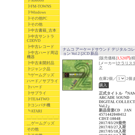
┣X68000
┣FM-TOWNS
┣Windows
┣その他PC
┣その他
┣中古書籍_古本
┣中古サントラ
CDDVD
┣中古レコード
ナムコ アーケードサウンド デジタルコ
┣中古ハード周辺
ョン Vol.2 [2CD 新品
機器
[販売価格]
3,520円
(
┣中古未開封品
[メーカー]
クラリス
ク
┣ジャンク品
┗ゲームグッズ
在庫2個／
2個
ハード／サプライ
┣ハード
┣サプライ
正式タイトル 『NA
ARCADE SOUND
┣TEA4TWO
DIGITAL COLLEC
┣コンパチ機
Vol.2』
新品音楽CD JAN
┗ATARI
4571442040412
__:__:__:__:__:__:__
CDST-10048
2017/03/29発売
__ゲームグッズ
2017/03/27入荷
その他
2017/05/18入荷