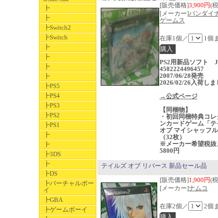
[販売価格]
3,900円
(
┣
[メーカー]
バンダイ
┣
ゲームス
┣Switch2
┣Switch
在庫1個／
1個
┣
┣
PS2用新品ソフト J
┣
4582224496457
2007/06/28発売
┣
2026/02/26入荷し
┣PS5
┣PS4
→公式ページ
┣PS3
【同梱物】
┣PS2
・初回同梱特典コレ
ンカードゲーム「テ
┣PS1
オブ マイシャッフ
┣
（32枚）
※メーカー希望税抜
┣
5800円
┣3DS
┣
テイルズ オブ リバース 新品セール品
┣DS
[販売価格]
1,900円
(
┣バーチャルボー
[メーカー]
ナムコ
イ
┣GBA
在庫2個／
2個
┣ゲームボーイ