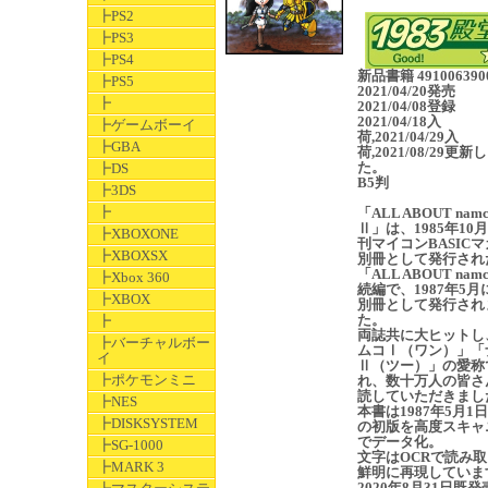
┣PS2
┣PS3
┣PS4
新品書籍 491006390
┣PS5
2021/04/20発売
┣
2021/04/08登録
2021/04/18入
┣ゲームボーイ
荷,2021/04/29入
┣GBA
荷,2021/08/29更新
た。
┣DS
B5判
┣3DS
┣
「ALL ABOUT namc
Ⅱ」は、1985年10
┣XBOXONE
刊マイコンBASIC
┣XBOXSX
別冊として発行され
「ALL ABOUT nam
┣Xbox 360
続編で、1987年5月
┣XBOX
別冊として発行され
た。
┣
両誌共に大ヒットし
┣バーチャルボー
ムコⅠ（ワン）」「
イ
Ⅱ（ツー）」の愛称
┣ポケモンミニ
れ、数十万人の皆さ
読していただきまし
┣NES
本書は1987年5月1
┣DISKSYSTEM
の初版を高度スキャ
でデータ化。
┣SG-1000
文字はOCRで読み
┣MARK 3
鮮明に再現していま
2020年8月31日既