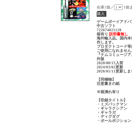
在庫1個／
1個
ゲームボーイアドバ
中古ソフト
722674021128
箱有り
説明書無し
海外輸入品。国内本
作します。
プロダクトコード等
ご使用になれません
『ナムコミュージア
外版
2020/08/15入荷
2024/03/02更新
2026/01/11更新し
【同梱物】
注意書きの紙
※箱潰れ有り
【収録タイトル】
・ミズパックマン
・ギャラクシアン
・ギャラガ
・ディグダグ
・ポールポジション