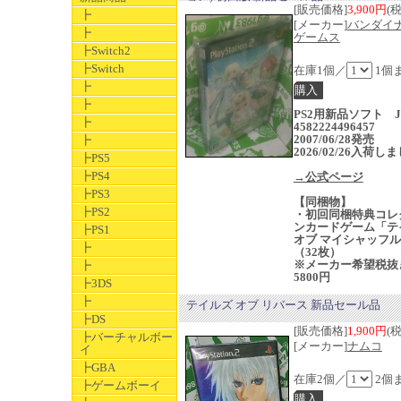
[販売価格]
3,900円
(
┣
[メーカー]
バンダイ
┣
ゲームス
┣Switch2
┣Switch
在庫1個／
1個
┣
┣
PS2用新品ソフト J
┣
4582224496457
2007/06/28発売
┣
2026/02/26入荷し
┣PS5
┣PS4
→公式ページ
┣PS3
【同梱物】
┣PS2
・初回同梱特典コレ
ンカードゲーム「テ
┣PS1
オブ マイシャッフ
┣
（32枚）
※メーカー希望税抜
┣
5800円
┣3DS
┣
テイルズ オブ リバース 新品セール品
┣DS
[販売価格]
1,900円
(
┣バーチャルボー
[メーカー]
ナムコ
イ
┣GBA
在庫2個／
2個
┣ゲームボーイ