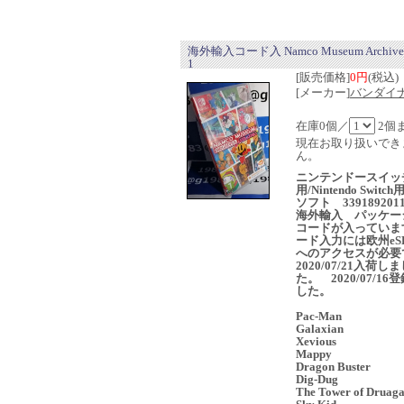
海外輸入コード入 Namco Museum Archives 
1
[販売価格]
0円
(税込)
[メーカー]
バンダイ
在庫0個／
2個
現在お取り扱いでき
ん。
ニンテンドースイッ
用/Nintendo Switc
ソフト 3391892011
海外輸入 パッケー
コードが入っていま
ード入力には欧州eS
へのアクセスが必要
2020/07/21入荷し
た。 2020/07/16
した。
Pac-Man
Galaxian
Xevious
Mappy
Dragon Buster
Dig-Dug
The Tower of Druag