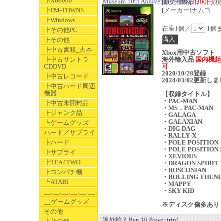
┣X68000
Museum 50th Anniversary ※難あり
[販売価格]
3,500円
(
┣FM-TOWNS
[メーカー]
ナムコ
┣Windows
在庫1個／
1個
┣その他PC
┣その他
┣中古書籍_古本
Xbox用中古ソフト
┣中古サントラ
海外輸入品
国内機起
CDDVD
可
2020/10/28登録
┣中古レコード
2024/03/02更新し
┣中古ハード周辺
機器
【収録タイトル】
・PAC‐MAN
┣中古未開封品
・MS．PAC‐MAN
┣ジャンク品
・GALAGA
・GALAXIAN
┗ゲームグッズ
・DIG DAG
ハード／サプライ
・RALLY‐X
┣ハード
・POLE POSITION
・POLE POSITION 
┣サプライ
・XEVIOUS
┣TEA4TWO
・DRAGON SPIRIT
・BOSCONIAN
┣コンパチ機
・ROLLING THUN
┗ATARI
・MAPPY
・SKY KID
__:__:__:__:__:__:__
__ゲームグッズ
※ディスク傷多あり
その他
海外輸入Ben 10 Power trip!