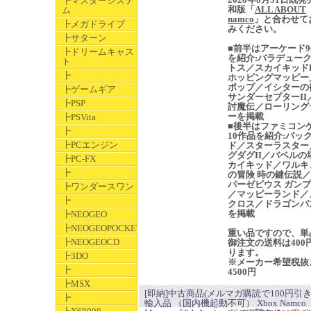
┣マスターシステ
和版「
ALL ABOUT
ム
namco
」と合わせて
┣メガドライブ
みください。
┣サターン
■前半はアーケード
┣ドリームキャス
を紹介:バラデュー
ト
トス／スカイキッド
┣
ホッピングマッピー
ポップ／イシターの
┣ゲームギア
サンダーセプターII
┣PSP
討魔伝／ローリング
ーを掲載
┣PSVita
■後半はファミコン
┣
10作品を紹介:パッ
┣PCエンジン
ド／スターラスター
グダグII／バベルの
┣PC-FX
カイキッド／ワルキ
┣
の冒険 時の鍵伝説
パーゼビウス ガン
┣ワンダースワン
／マッピーランド／
┣
クロス／ドラゴンバ
を掲載
┣NEOGEO
┣NEOGEOPOCKET
重い品ですので、単
┣NEOGEOCD
御注文の送料は400
ります。
┣3DO
※メーカー希望税抜
┣
4500円
┣MSX
[即納]中古商品(メルマガ購読で100円引き
┣
輸入品 （国内機起動不可） Xbox Namco