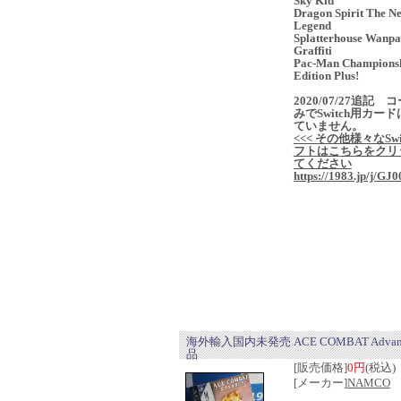
Sky Kid
Dragon Spirit The N
Legend
Splatterhouse Wanp
Graffiti
Pac-Man Champions
Edition Plus!
2020/07/27追記 
みでSwitch用カー
ていません。
<<< その他様々なSwi
フトはこちらをクリ
てください
https://1983.jp/j/GJ0
海外輸入国内未発売 ACE COMBAT Advan
品
[販売価格]
0円
(税込)
[メーカー]
NAMCO