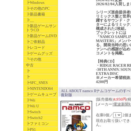
┣Windows
2026/02/04入荷し
┣その他のPC
シリーズ楽曲提供者
┣新品書籍
リミックス盤と世界
┣__
躍するサウンド・ク
ターによるリミック
┣新品ゲームサン
構成された2枚組。
トラCD
ブックレットには
┣新品ゲームDVD
「NAMCO SAMPLI
MASTERS」メン
┣ご依頼品
る、開発当時の思い
┣レコード
ァンへの感謝が込め
コメントを掲載。
┣ゲームグッズ
┗その他
【特典CD】
中古
・RIDGE RACER R
-30TH ANNIV. SOUN
┣
EXTRA DISC
┣
※メーカー希望税抜
4200円
┣SFC_SNES
┣NINTENDO64
ALL ABOUT namco IIナムコゲームのす
┣ゲームキューブ
復刻版
[販売価格]
4,950円
(
┣Wii
[メーカー]
電波新聞
┣Wii U
┣Switch
在庫0個／
2個
┣Switch2
現在お取り扱いでき
┣ファミコン
ん。
┣PS1