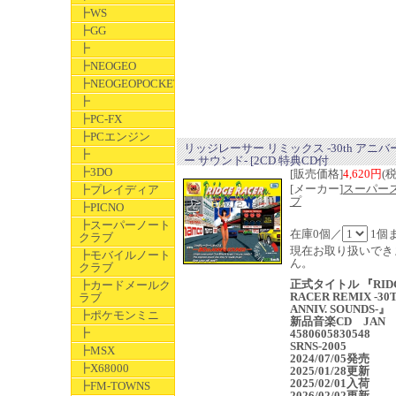
┣WS
┣GG
┣
┣NEOGEO
┣NEOGEOPOCKET
┣
┣PC-FX
┣PCエンジン
リッジレーサー リミックス -30th アニ
┣
ー サウンド- [2CD 特典CD付
┣3DO
[販売価格]
4,620円
(
[メーカー]
スーパー
┣プレイディア
プ
┣PICNO
┣スーパーノート
在庫0個／
1個
クラブ
現在お取り扱いでき
┣モバイルノート
ん。
クラブ
正式タイトル 『RID
┣カードメールク
RACER REMIX -30
ラブ
ANNIV. SOUNDS-』
┣ポケモンミニ
新品音楽CD JAN
┣
4580605830548
SRNS-2005
┣MSX
2024/07/05発売
┣X68000
2025/01/28更新
2025/02/01入荷
┣FM-TOWNS
2026/02/02更新