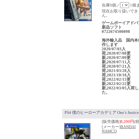
在庫0個／
1個
現在お取り扱いでき
ん。
ゲームボーイアドバ
新品ソフト
0722674500098
海外輸入品 国内本
作します
2020/07/03入
荷,2020/07/08更
新,2020/07/09更
新,2020/07/11入
荷,2020/07/21入
荷,2021/03/28入
荷,2021/10/18入
荷,2022/02/15更
新,2022/02/22更
新,2022/03/05入荷
た。
PS4 僕のヒーローアカデミア One’s Justice
[販売価格]
8,200円
(
[メーカー]
BANDAI
NAMCO