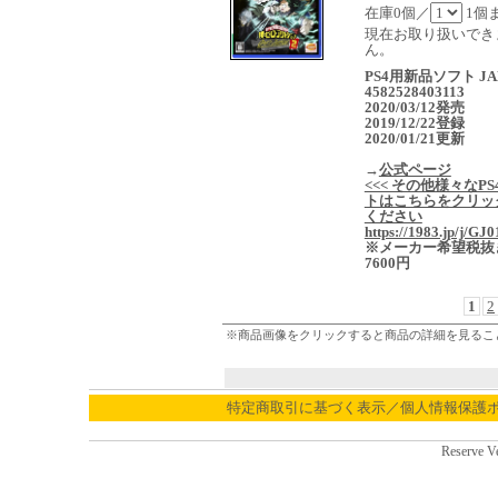
在庫0個／
1個
現在お取り扱いでき
ん。
PS4用新品ソフト JA
4582528403113
2020/03/12発売
2019/12/22登録
2020/01/21更新
→
公式ページ
<<< その他様々なPS
トはこちらをクリッ
ください
https://1983.jp/j/GJ0
※メーカー希望税抜
7600円
1
2
※商品画像をクリックすると商品の詳細を見るこ
特定商取引に基づく表示／個人情報保護
Reserve V