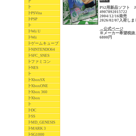
┣
┣
PS2用新品ソフト J
4907892015722
┣PSVita
2004/12/16発売
┣PSP
2026/02/07入荷し
┣
→公式ページ
┣Wii U
※メーカー希望税抜
┣Wii
6800円
┣ゲームキューブ
┣NINTENDO64
┣SFC_SNES
┣ファミコン
┣NES
┣
┣XboxSX
┣XboxONE
┣Xbox 360
┣Xbox
┣
┣DC
┣SS
┣MD_GENESIS
┣MARK 3
┣SG1000