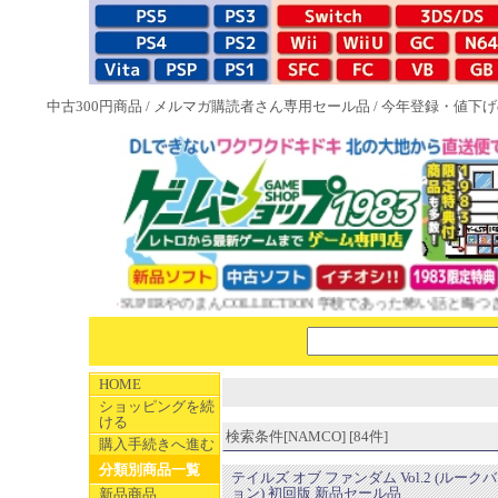
中古300円商品
/
メルマガ購読者さん専用セール品
/
今年登録・値下げ
付ソフト
SUPERやのまんCOLLECTION 学校であった怖い話と晦󠄀つきこも
HOME
ショッピングを続
ける
検索条件[NAMCO] [84件]
購入手続きへ進む
分類別商品一覧
テイルズ オブ ファンダム Vol.2 (ルーク
ョン) 初回版 新品セール品
新品商品