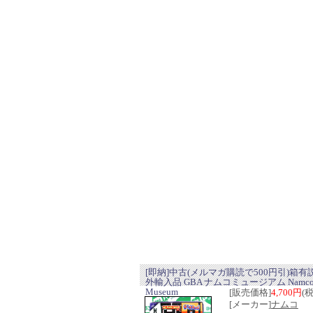
[即納]中古(メルマガ購読で500円引)箱有
外輸入品 GBA ナムコミュージアム Namc
Museum
[販売価格]
4,700円
(
[メーカー]
ナムコ