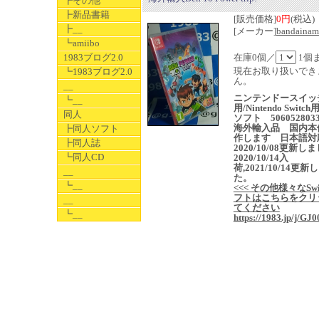
┣その他
┣新品書籍
[販売価格]
0円
(税込)
┣__
[メーカー]
bandainam
┗amiibo
1983ブログ2.0
在庫0個／
1個
現在お取り扱いでき
┗1983ブログ2.0
ん。
__
ニンテンドースイッ
┗__
用/Nintendo Switc
同人
ソフト 5060528033
海外輸入品 国内本
┣同人ソフト
作します 日本語対
┣同人誌
2020/10/08更新し
┗同人CD
2020/10/14入
荷,2021/10/14更新
__
た。
┗__
<<< その他様々なSwi
フトはこちらをクリ
__
てください
┗__
https://1983.jp/j/GJ0