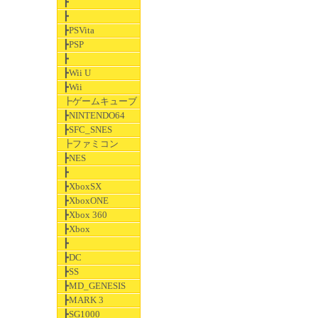
┣
┣
┣PSVita
┣PSP
┣
┣Wii U
┣Wii
┣ゲームキューブ
┣NINTENDO64
┣SFC_SNES
┣ファミコン
┣NES
┣
┣XboxSX
┣XboxONE
┣Xbox 360
┣Xbox
┣
┣DC
┣SS
┣MD_GENESIS
┣MARK 3
┣SG1000