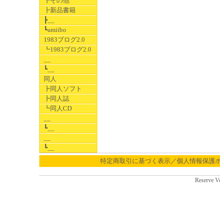
┣その他
┣新品書籍
┣__
┗amiibo
1983ブログ2.0
┗1983ブログ2.0
__
┗__
同人
┣同人ソフト
┣同人誌
┗同人CD
__
┗__
__
┗__
特定商取引に基づく表示／個人情報保護
Reserve V