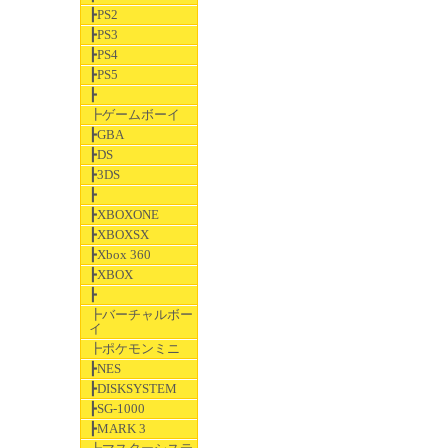
┣PS2
┣PS3
┣PS4
┣PS5
┣
┣ゲームボーイ
┣GBA
┣DS
┣3DS
┣
┣XBOXONE
┣XBOXSX
┣Xbox 360
┣XBOX
┣
┣バーチャルボー
イ
┣ポケモンミニ
┣NES
┣DISKSYSTEM
┣SG-1000
┣MARK 3