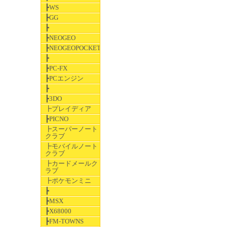
┣WS
┣GG
┣
┣NEOGEO
┣NEOGEOPOCKET
┣
┣PC-FX
┣PCエンジン
┣
┣3DO
┣プレイディア
┣PICNO
┣スーパーノート
クラブ
┣モバイルノート
クラブ
┣カードメールク
ラブ
┣ポケモンミニ
┣
┣MSX
┣X68000
┣FM-TOWNS