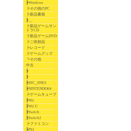
┣Windows
┣その他のPC
┣新品書籍
┣__
┣新品ゲームサン
トラCD
┣新品ゲームDVD
┣ご依頼品
┣レコード
┣ゲームグッズ
┗その他
中古
┣
┣
┣SFC_SNES
┣NINTENDO64
┣ゲームキューブ
┣Wii
┣Wii U
┣Switch
┣Switch2
┣ファミコン
┣PS1