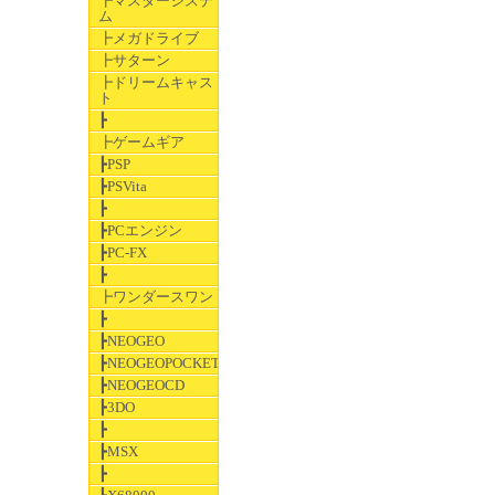
┣マスターシステ
ム
┣メガドライブ
┣サターン
┣ドリームキャス
ト
┣
┣ゲームギア
┣PSP
┣PSVita
┣
┣PCエンジン
┣PC-FX
┣
┣ワンダースワン
┣
┣NEOGEO
┣NEOGEOPOCKET
┣NEOGEOCD
┣3DO
┣
┣MSX
┣