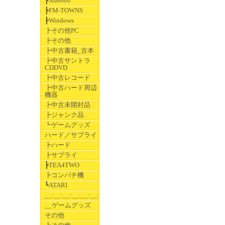
┣X68000
┣FM-TOWNS
┣Windows
┣その他PC
┣その他
┣中古書籍_古本
┣中古サントラ
CDDVD
┣中古レコード
┣中古ハード周辺
機器
┣中古未開封品
┣ジャンク品
┗ゲームグッズ
ハード／サプライ
┣ハード
┣サプライ
┣TEA4TWO
┣コンパチ機
┗ATARI
__:__:__:__:__:__:__
__ゲームグッズ
その他