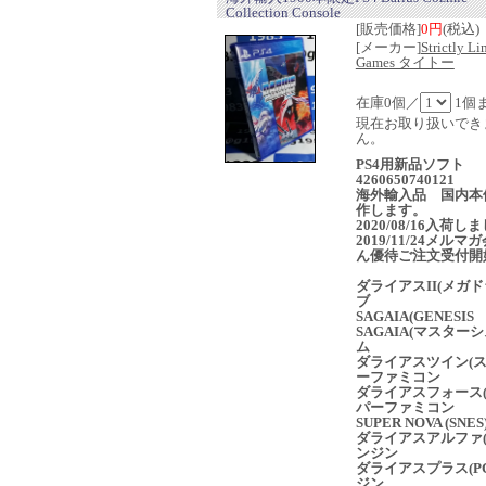
Collection Console
[販売価格]
0円
(税込)
[メーカー]
Strictly Li
Games タイトー
在庫0個／
1個
現在お取り扱いでき
ん。
PS4用新品ソフト
4260650740121
海外輸入品 国内本
作します。
2020/08/16入荷し
2019/11/24メルマ
ん優待ご注文受付開
ダライアスII(メガ
ブ
SAGAIA(GENESIS
SAGAIA(マスター
ム
ダライアスツイン(
ーファミコン
ダライアスフォース
パーファミコン
SUPER NOVA (SNES
ダライアスアルファ(
ンジン
ダライアスプラス(P
ジン