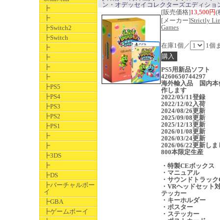
ン・オデッセイコレクターズエディショ
┣
[販売価格]
13,500円
(
┣
[メーカー]
Strictly Li
Games
┣Switch2
┣Switch
在庫1個／
1個
┣
┣
┣
PS5用新品ソフト
4260650744297
┣
海外輸入品 国内本
┣PS5
作します
┣PS4
2022/05/11登録
2022/12/02入荷
┣PS3
2024/08/26更新
┣PS2
2025/09/08更新
2025/12/13更新
┣PS1
2026/01/08更新
┣
2026/03/24更新
2026/06/22更新し
┣
800本限定生産
┣3DS
┣
・特製CEボックス
・マニュアル
┣DS
・サウンドトラック
┣バーチャルボー
・VRヘッドセット
イ
テッカー
・キーホルダー
┣GBA
・ポスター
┣ゲームボーイ
・ステッカー