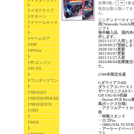
┣マスターシステ
在庫0個／
1個
ム
現在お取り扱いでき
┣メガドライブ
ん。
┣サターン
ニンテンドースイッ
┣ドリームキャス
用/Nintendo Switc
ト
ソフト
┣
海外輸入品 国内本
作します。
┣ゲームギア
2021/11/17入荷し
┣PSP
2020/09/27登録し
2020/10/13更新
┣PSVita
2021/03/07更新
┣
2021/11/27入荷
2024/08/04在庫復
┣PCエンジン
た。
┣PC-FX
┣
2500本限定生産
┣ワンダースワン
GダライアスHD
┣
ダライアスバースト
ザークロニクルEX+
┣NEOGEO
GB SAGAIA収録
┣NEOGEOPOCKET
・Darius PCB Box
風ボックス仕様)
┣NEOGEOCD
・アクリルアートカ
┣3DO
枚
┣
・特製スタンド
・ロゴPin
┣MSX
・ORIGNAL FLYER
┣
・アーケードペーパ
フト