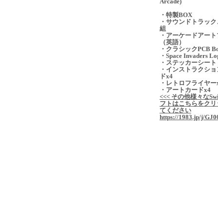
Arcade)
・特製BOX
・サウンドトラック
組
・アーケードアート
（英語）
・クラシックPCB Bo
・Space Invaders Lo
・ステッカーシート
・インストラクショ
ドx4
・レトロフライヤーx
・アートカードx4
<<< その他様々なSwi
フトはこちらをクリ
てください
https://1983.jp/j/GJ0