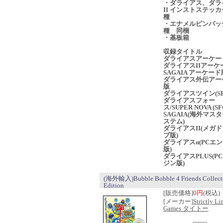
・ダライアス、ダラ
II インストステッカ
種
・エナメルピンバッチ
種 同梱
・基板箱
収録タイトル
ダライアスアーケー
ダライアスIIアーケ
SAGAIA アーケード
ダライアス外伝アー
版
ダライアスツイン(SF
ダライアスフォー
ス/SUPER NOVA (SF
SAGAIA(海外マス
ステム)
ダライアスII(メガ
ブ版)
ダライアスα(PCエ
版)
ダライアスPLUS(P
ジン版)
(海外輸入)Bubble Bobble 4 Friends Collect
Edition
[販売価格]
0円
(税込)
[メーカー]
Strictly Li
Games タイトー