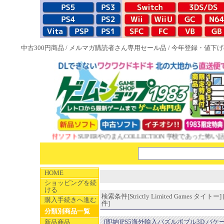
中古300円商品
/
メルマガ購読者さん専用セール品
/
今年登録・値下げ
983特典付ソフト
SUPERやのまんCOLLECTION 学校であった怖い話と晦󠄀
HOME
ショッピングを続
ける
検索条件[Strictly Limited Games タイトー] 
購入手続きへ進む
件]
分類別商品一覧
[即納]PS5海外輸入パズルボブル3D バケ
新品商品