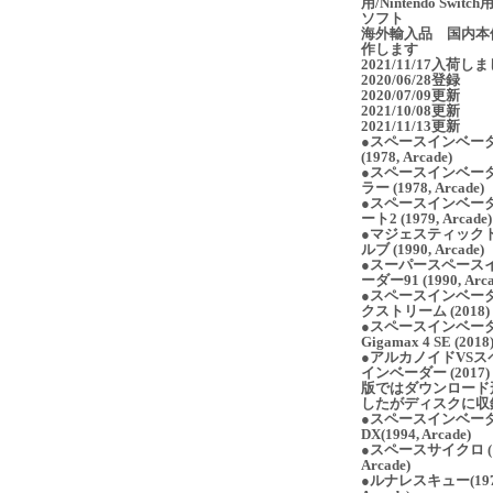
用/Nintendo Switc
ソフト
海外輸入品 国内本
作します
2021/11/17入荷し
2020/06/28登録
2020/07/09更新
2021/10/08更新
2021/11/13更新
●スペースインベー
(1978, Arcade)
●スペースインベー
ラー (1978, Arcade)
●スペースインベー
ート2 (1979, Arcade)
●マジェスティック
ルブ (1990, Arcade)
●スーパースペース
ーダー91 (1990, Arca
●スペースインベー
クストリーム (2018)
●スペースインベー
Gigamax 4 SE (2018
●アルカノイドVSス
インベーダー (2017)
版ではダウンロード
したがディスクに収
●スペースインベー
DX(1994, Arcade)
●スペースサイクロ (1
Arcade)
●ルナレスキュー(197