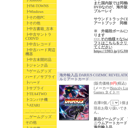
┣X68000
また国内版では同梱
┣FM-TOWNS
DVDなのが、海外版
ブルーレイ
┣Windows
┣その他PC
サウンドトラックC
┣その他
アートブック 同梱
┣中古書籍_古本
※ 外箱段ボールに
┣中古サントラ
ります
CDDVD
<<< その他様々なSwi
フトはこちらをクリ
┣中古レコード
てください
┣中古ハード周辺
https://1983.jp/j/GJ0
機器
┣中古未開封品
┣ジャンク品
┗ゲームグッズ
海外輸入品 DARIUS COZMIC REVELATI
ハード／サプライ
ルミアートカード
┣ハード
[販売価格]
0円
(税込)
┣サプライ
[メーカー]
Strictly Li
Games タイトー
┣TEA4TWO
┣コンパチ機
在庫0個／
1個
┗ATARI
現在お取り扱いでき
__:__:__:__:__:__:__
ん。
__ゲームグッズ
新品ゲームグッズ 
その他
ニウムアートカード
海外輸入品