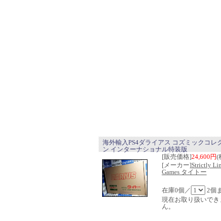
海外輸入PS4ダライアス コズミックコレ
ン インターナショナル特装版
[販売価格]
24,600円
(
[メーカー]
Strictly Li
Games タイトー
在庫0個／
2個
現在お取り扱いでき
ん。