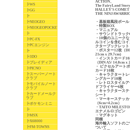
ACTION、
┣WS
The FairyLand Sto
HALLEY'S COME
┣GG
THE NINJAWARRI
┣
┣NEOGEO
・基板箱風段ボール
・特製BOX
┣NEOGEOPOCKET
・マニュアル
┣
・サウンドトラック
・10個のユニークな
┣PC-FX
ルコインを含むコイ
┣PCエンジン
クターブックレット
・ポスター12枚（DIN
┣
21cm x 29.7cm)
┣3DO
・インストカード10
┣プレイディア
（DIN A5/ 14.8cm x 
・ ピクセルアート
┣PICNO
カード10枚
┣スーパーノート
・キャラクタートレ
クラブ
ングカード10枚
・レトロスタイルア
┣モバイルノート
ドフライヤー6枚
クラブ
・キャラクターステ
┣カードメールク
シート
ラブ
・マーキーステッカ
（6cm×4.2cm）
┣ポケモンミニ
・TAITO MILESTO
┣
エナメルロゴピン
┣MSX
・マグネット
同梱
┣X68000
海外輸入ソフトのご
┣FM-TOWNS
ついて