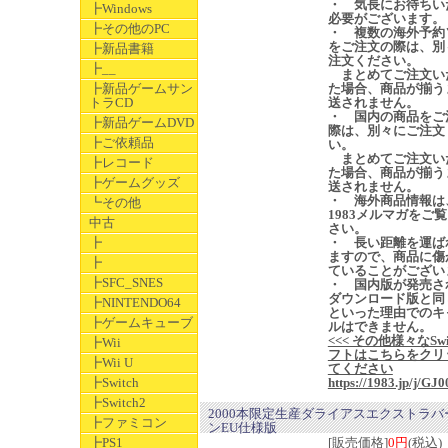
・ 気長にお待ちい
┣Windows
必要がございます。
┣その他のPC
・ 複数の海外予約
をご注文の際は、別
┣新品書籍
注文ください。
┣__
まとめてご注文い
┣新品ゲームサン
た場合、商品が揃う
トラCD
送されません。
・ 国内の商品をご
┣新品ゲームDVD
際は、別々にご注文
┣ご依頼品
い。
まとめてご注文い
┣レコード
た場合、商品が揃う
┣ゲームグッズ
送されません。
・ 海外商品情報は
┗その他
1983メルマガをご
中古
さい。
┣
・ 長い距離を運ば
ますので、商品に傷
┣
ていることがござい
┣SFC_SNES
・ 国内版が発売さ
ダウンロード版と同
┣NINTENDO64
といった理由でのキ
┣ゲームキューブ
ルはできません。
<<< その他様々なSwi
┣Wii
フトはこちらをクリ
┣Wii U
てください
┣Switch
https://1983.jp/j/GJ0
┣Switch2
2000本限定生産ダライアスエクストラバ
┣ファミコン
ンEU仕様版
┣PS1
[販売価格]
0円
(税込)