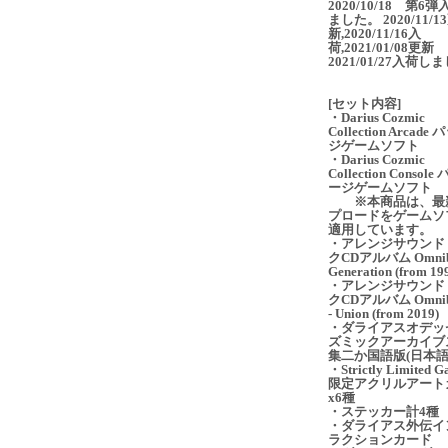
2020/10/18 第6
ました。 2020/11/1
新,2020/11/16入
荷,2021/01/08更新
2021/01/27入荷し
[セット内容]
・Darius Cozmic
Collection Arcad
ジゲームソフト
・Darius Cozmic
Collection Consol
ージゲームソフト
※本商品は、最
プロードをゲームソ
適用しています。
・アレンジサウンド
クCDアルバム Omnibus
Generation (from 19
・アレンジサウンド
クCDアルバム Omnibu
- Union (from 2019)
・ダライアスオデッ
ズミックアーカイブ
集二か国語版(日本語
・Strictly Limited G
限定アクリルアート
x6種
・ステッカー計4種
・ダライアス外伝イ
ラクションカード