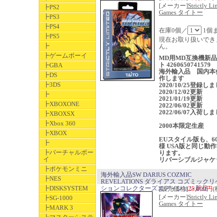
[メーカー]
Strictly Li
┣PS2
Games タイトー
┣PS3
┣PS4
在庫0個／
1個
┣PS5
現在お取り扱いでき
┣
ん。
┣ゲームボーイ
MD用MD互換機新
ト 4260650741579
┣GBA
海外輸入品 国内本
┣DS
作します
┣3DS
2020/10/25登録し
2020/12/02更新
┣
2021/01/19更新
┣XBOXONE
2022/06/02更新
2022/06/07入荷し
┣XBOXSX
┣Xbox 360
2000本限定生産
┣XBOX
EUスタイル版も、60
┣
様 USA版と同じ動
┣バーチャルボー
ります。
イ
リバーシブルジャケ
┣ポケモンミニ
海外輸入品SW DARIUS COZMIC
┣NES
REVELATIONS ダライアス コズミック
┣DISKSYSTEM
ションコレクターズエディション新品
[販売価格]
25,000円
(
[メーカー]
Strictly Li
┣SG-1000
Games タイトー
┣MARK 3