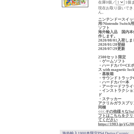
在庫0個／
1個
現在お取り扱いでき
ん。
ニンテンドースイッ
用/Nintendo Switc
ソフト
海外輸入品 国内本
作します。
2020/08/01入荷し
2020/01/28登録
2020/07/29更新
2500セット限定
・ゲームソフト
・ハードカバーCE
ス with magnetic loc
・基板箱
・サウンドトラック
・ハードカバー本
・アーケードフライ
・インストラクショ
ド
・ステッカー
アクリルガラスプリ
同梱
<<< その他様々なSwi
フトはこちらをクリ
てください
https://1983.jp/j/GJ0
海外輸入1900本限定PS4 Darius Cozmic