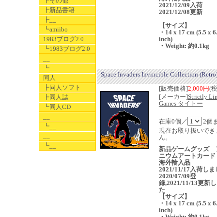
┣その他
2021/12/09入荷
┣新品書籍
2021/12/08更新
┣__
【サイズ】
┗amiibo
・14 x 17 cm (5.5 x 6
1983ブログ2.0
inch)
・Weight: 約0.1kg
┗1983ブログ2.0
__
┗__
Space Invaders Invincible Collection (Retro
同人
┣同人ソフト
[販売価格]
2,000円
(
[メーカー]
Strictly Li
┣同人誌
Games タイトー
┗同人CD
__
在庫0個／
2個
┗__
現在お取り扱いでき
__
ん。
┗__
新品ゲームグッズ 
ニウムアートカード
海外輸入品
2021/11/17入荷し
2020/07/09登
録,2021/11/13更新
た
【サイズ】
・14 x 17 cm (5.5 x 6
inch)
・Weight: 約0.1kg