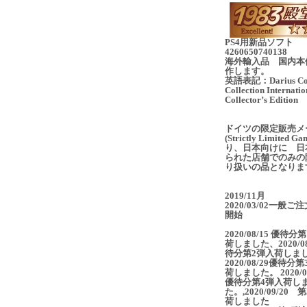
PS4用新品ソフト
4260650740138
海外輸入品 国内本
作します。
英語表記：Darius Co
Collection Internatio
Collector’s Edition
ドイツの限定販売メ
(Strictly Limited G
り、日本向けに 日
られた店舗でのみの
り扱いの品となりま
2019/11月
2020/03/02一般ご
開始
2020/08/15 優待分
荷しました、2020/08
待分第2弾入荷しま
2020/08/29優待分
荷しました。 2020/09
優待分第4弾入荷し
た。,2020/09/20 
荷しました