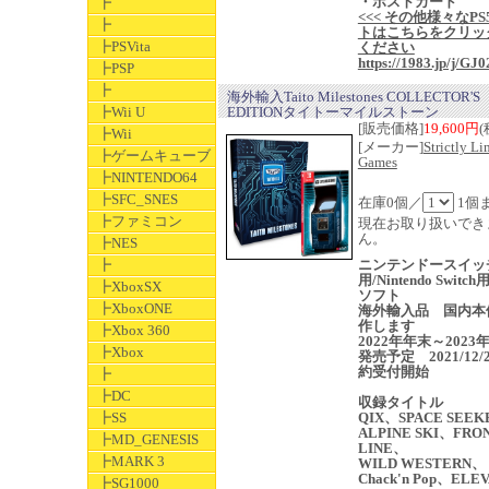
・ポストカード
┣
<<< その他様々なPS
┣
トはこちらをクリッ
┣PSVita
ください
https://1983.jp/j/GJ0
┣PSP
┣
海外輸入Taito Milestones COLLECTOR'S
┣Wii U
EDITIONタイトーマイルストーン
[販売価格]
19,600円
(
┣Wii
[メーカー]
Strictly Li
┣ゲームキューブ
Games
┣NINTENDO64
┣SFC_SNES
在庫0個／
1個
┣ファミコン
現在お取り扱いでき
ん。
┣NES
┣
ニンテンドースイッ
用/Nintendo Switc
┣XboxSX
ソフト
┣XboxONE
海外輸入品 国内本
作します
┣Xbox 360
2022年年末～2023
┣Xbox
発売予定 2021/12/
約受付開始
┣
┣DC
収録タイトル
┣SS
QIX、SPACE SEE
ALPINE SKI、FRO
┣MD_GENESIS
LINE、
┣MARK 3
WILD WESTERN、
Chack'n Pop、ELE
┣SG1000