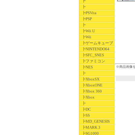
┣
┣
┣PSVita
┣PSP
┣
┣Wii U
┣Wii
┣ゲームキューブ
┣NINTENDO64
┣SFC_SNES
┣ファミコン
┣NES
※商品画像
┣
┣XboxSX
┣XboxONE
┣Xbox 360
┣Xbox
┣
┣DC
┣SS
┣MD_GENESIS
┣MARK 3
┣SG1000