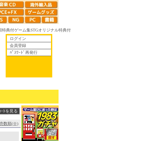
回特典付
ゲーム集
STG
オリジナル特典付
ログイン
会員登録
ﾊﾟｽﾜｰﾄﾞ再発行
6R やがて散りゆく鏡の花へ 70年代風ロボットアニメ ゲッP-X アレサCOLL
売数順(※)