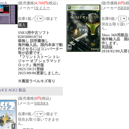
drock
[販売価格]
4,700円
(税込)
[販売価格]
0円
(
[メーカー]
タイトー
[メーカー]
SIER
在庫1個／
1個まで
在庫0個／
現在お取り扱い
ん。
SNES用中古ソフト
Xbox 360用新
020588010734
海外輸入品 国
箱無し 説明書無し
作します。
海外輸入品。国内本体で動
英語版
作させるにはコンバーター
2018/02/09
等が必要です。
『フリントストーン トレ
ジャー オブ シェラマッド
ロック』海外版
2021/10/21登録
2025/09/06更新しました。
※裏面ラベルキズ有り
ICE AGE2 新品
[販売価格]
0円
(税込)
[メーカー]
SIERRA
在庫0個／
1個まで
現在お取り扱いできませ
ん。