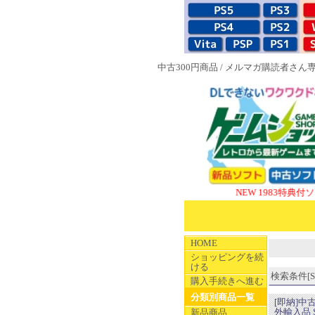
中古300円商品
/
メルマガ購読者さん
NEW 1983特典付ソフト
SUP
HOME
ショッピングを続
ける
検索条件[SI
購入手続きへ進む
分類別商品一覧
[即納]中
外輸入品 SNE
新品商品