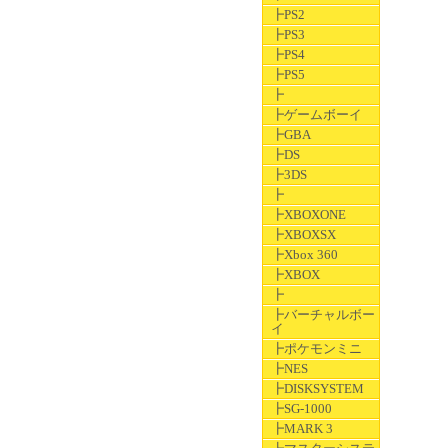
┣PS2
┣PS3
┣PS4
┣PS5
┣
┣ゲームボーイ
┣GBA
┣DS
┣3DS
┣
┣XBOXONE
┣XBOXSX
┣Xbox 360
┣XBOX
┣
┣バーチャルボー
イ
┣ポケモンミニ
┣NES
┣DISKSYSTEM
┣SG-1000
┣MARK 3