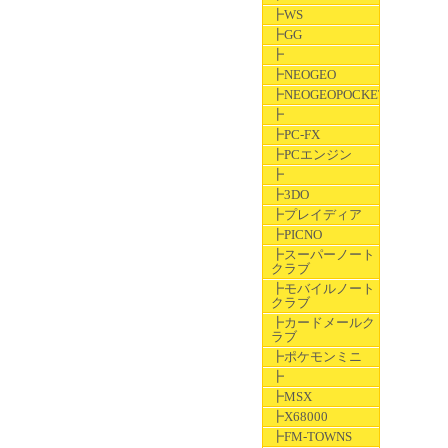
┣WS
┣GG
┣
┣NEOGEO
┣NEOGEOPOCKET
┣
┣PC-FX
┣PCエンジン
┣
┣3DO
┣プレイディア
┣PICNO
┣スーパーノート
クラブ
┣モバイルノート
クラブ
┣カードメールク
ラブ
┣ポケモンミニ
┣
┣MSX
┣X68000
┣FM-TOWNS