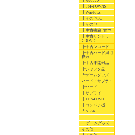
┣X68000
┣FM-TOWNS
┣Windows
┣その他PC
┣その他
┣中古書籍_古本
┣中古サントラ
CDDVD
┣中古レコード
┣中古ハード周辺
機器
┣中古未開封品
┣ジャンク品
┗ゲームグッズ
ハード／サプライ
┣ハード
┣サプライ
┣TEA4TWO
┣コンパチ機
┗ATARI
__:__:__:__:__:__:__
__ゲームグッズ
その他