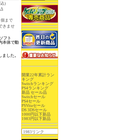
税込)
RA
1個まで
できませ
品ソフト
内本体で動
入荷しました。
開業22年累計ラン
キング
Switchランキング
PS4ランキング
新品 セール品
Switchセール
PS4セール
PSVitaセール
DS 3DSセール
1000円以下新品
1983円以下新品