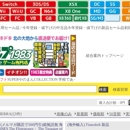
専用セール品
/
今年登録・値下げの中古品
今年登録・値下げの新品セール品
初
総合案内トップページ
ERやのまんCOLLECTION 学校であった怖い話と晦󠄀つきこもり ルート1
検索切替
購入合計額：0円
ERRA] [3件]
画像のみ
新着順
価格順
50音順
実
古(メルマガ購読で500円引)箱無説無 海
(海外輸入) Timeshift 新品
S The Flintstones： The Treasure of