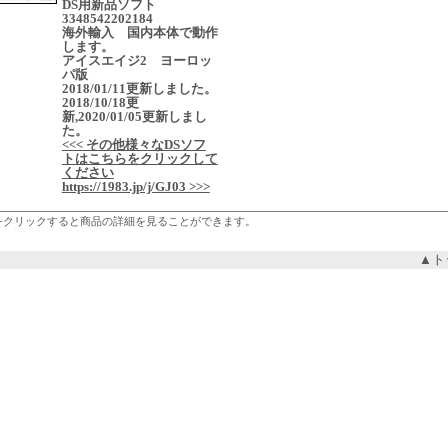
DS用新品ソフト
3348542202184
海外輸入 国内本体で動作
します。
アイスエイジ2 ヨーロッ
パ版
2018/01/11更新しました。
2018/10/18更
新,2020/01/05更新しまし
た。
<<< その他様々なDSソフ
トはこちらをクリックして
ください
https://1983.jp/j/GJ03 >>>
をクリックすると商品の詳細を見ることができます。
▲ト