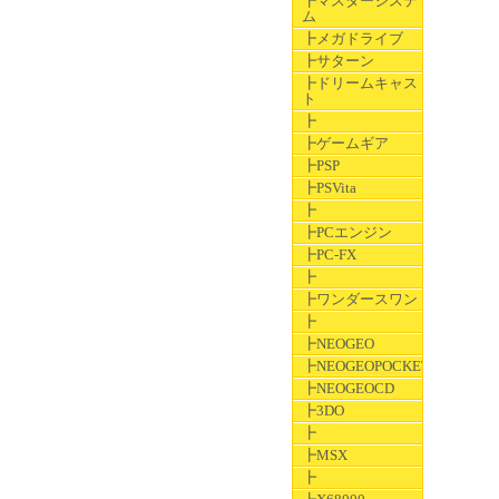
┣マスターシステ
ム
┣メガドライブ
┣サターン
┣ドリームキャス
ト
┣
┣ゲームギア
┣PSP
┣PSVita
┣
┣PCエンジン
┣PC-FX
┣
┣ワンダースワン
┣
┣NEOGEO
┣NEOGEOPOCKET
┣NEOGEOCD
┣3DO
┣
┣MSX
┣