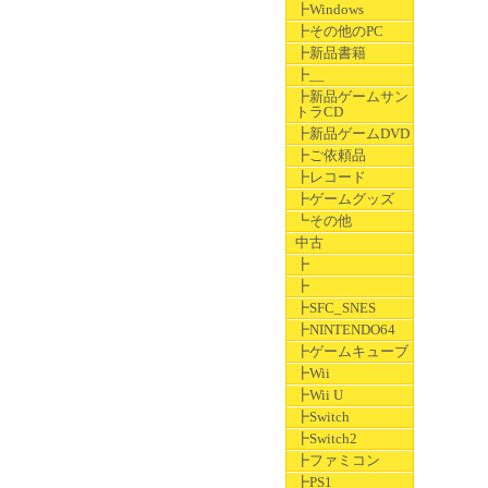
┣Windows
┣その他のPC
┣新品書籍
┣__
┣新品ゲームサン
トラCD
┣新品ゲームDVD
┣ご依頼品
┣レコード
┣ゲームグッズ
┗その他
中古
┣
┣
┣SFC_SNES
┣NINTENDO64
┣ゲームキューブ
┣Wii
┣Wii U
┣Switch
┣Switch2
┣ファミコン
┣PS1