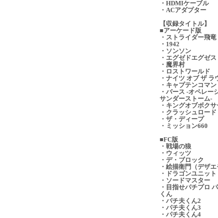
・HDMIケーブル
・ACアダプター
【収録タイトル】
■アーケード版
・ストライダー飛竜
・1942
・ソンソン
・エグゼドエグゼス
・魔界村
・ロストワールド
・ナイツ オブ ザ ラ
・キャプテンコマン
・バース -オペレー
サンダーストーム-
・キングオブボクサ
・クラッシュロード
・ザ・ディープ
・ミッション660
■FC版
・戦場の狼
・ウィッツ
・デ・ブロック
・絵描衛門（デザエ
・ドラゴンユニット
・ソードマスター
・目指せパチプロ 
くん
・パチ夫くん2
・パチ夫くん3
・パチ夫くん4