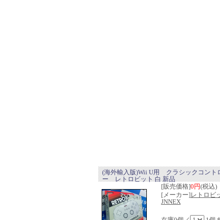
(海外輸入版)Wii U用 クラシックコン
ー レトロビット 白 新品
[販売価格]
0円
(税込)
[メーカー]
レトロビ
JNNEX
在庫0個／
1個