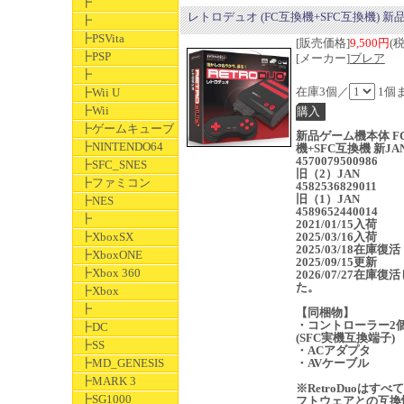
┣
レトロデュオ (FC互換機+SFC互換機) 新
┣
┣PSVita
[販売価格]
9,500円
(
┣PSP
[メーカー]
ブレア
┣
在庫3個／
1個
┣Wii U
┣Wii
┣ゲームキューブ
新品ゲーム機本体 F
┣NINTENDO64
機+SFC互換機 新JA
4570079500986
┣SFC_SNES
旧（2）JAN
┣ファミコン
4582536829011
旧（1）JAN
┣NES
4589652440014
┣
2021/01/15入荷
┣XboxSX
2025/03/16入荷
2025/03/18在庫復活
┣XboxONE
2025/09/15更新
┣Xbox 360
2026/07/27在庫復
た。
┣Xbox
┣
【同梱物】
・コントローラー
┣DC
(SFC実機互換端子)
┣SS
・ACアダプタ
┣MD_GENESIS
・AVケーブル
┣MARK 3
※RetroDuoはすべ
┣SG1000
フトウェアとの互換