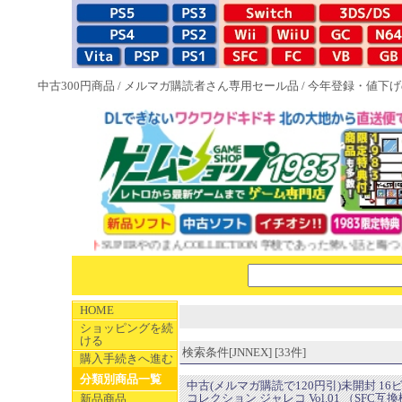
中古300円商品
/
メルマガ購読者さん専用セール品
/
今年登録・値下げ
典付ソフト
SUPERやのまんCOLLECTION 学校であった怖い話と晦󠄀つきこも
HOME
ショッピングを続
ける
検索条件[JNNEX] [33件]
購入手続きへ進む
分類別商品一覧
中古(メルマガ購読で120円引)未開封 16
コレクション ジャレコ Vol.01 （SFC互換機
新品商品