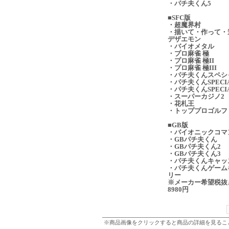
・パチ夫くん5
■SFC版
・超魔界村
・描いて・作って・
デザエモン
・バイオメタル
・プロ麻雀 極
・プロ麻雀 極II
・プロ麻雀 極III
・パチ夫くんスペシ
・パチ夫くんSPECI
・パチ夫くんSPECI
・スーパーカジノ2
・花札王
・トッププロゴルフ
■GB版
・バイオニックコマ
・GBパチ夫くん
・GBパチ夫くん2
・GBパチ夫くん3
・パチ夫くんキャッ
・パチ夫くんゲーム
リー
※メーカー希望税抜
8980円
※商品画像をクリックすると商品の詳細を見るこ