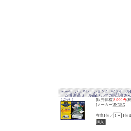
retro-bit ジェネレーション2 42タイト
ーム機 新品セール品(メルマガ購読者さ
12%引)
[販売価格]
3,900円
(
[メーカー]
JNNEX
在庫1個／
1個