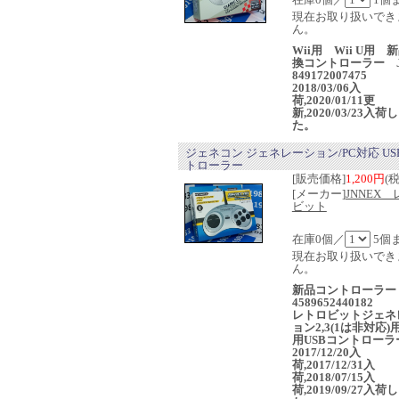
現在お取り扱いでき
ん。
Wii用 Wii U用 
換コントローラー J
849172007475
2018/03/06入
荷,2020/01/11更
新,2020/03/23入荷
た。
ジェネコン ジェネレーション/PC対応 US
トローラー
[販売価格]
1,200円
(
[メーカー]
JNNEX
ビット
在庫0個／
5個
現在お取り扱いでき
ん。
新品コントローラー 
4589652440182
レトロビットジェネ
ョン2,3(1は非対応)
用USBコントローラ
2017/12/20入
荷,2017/12/31入
荷,2018/07/15入
荷,2019/09/27入荷