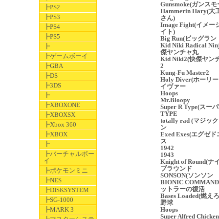
Gunsmoke(ガンスモ
┣PS2
Hammerin Hary(
┣PS3
さん)
Image Fight(イメ
┣PS4
イト)
┣PS5
Big Run(ビッグラン
Kid Niki Radical Ni
┣
傑ヤンチャ丸
┣ゲームボーイ
Kid Niki2(快傑ヤ
┣GBA
2
Kung-Fu Master2
┣DS
Holy Diver(ホーリ
┣3DS
イヴァー
Hoops
┣
Mr.Bloopy
┣XBOXONE
Super R Type(スー
TYPE
┣XBOXSX
totally rad (マジ
┣Xbox 360
ン
┣XBOX
Exed Exes(エグゼ
ス
┣
1942
┣バーチャルボー
1943
イ
Knight of Round(
ブラウンド
┣ポケモンミニ
SONSON(ソンソン
┣NES
BIONIC COMMAN
ットラーの復活
┣DISKSYSTEM
Bases Loaded(燃
┣SG-1000
野球
┣MARK 3
Hoops
Super Alfred Chicken