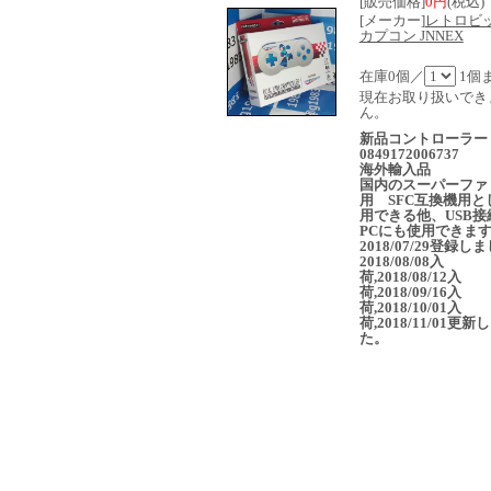
[販売価格]
0円
(税込)
[メーカー]
レトロ
カプコン JNNEX
在庫0個／
1個
現在お取り扱いでき
ん。
新品コントローラ
0849172006737
海外輸入品
国内のスーパーファ
用 SFC互換機用と
用できる他、USB接
PCにも使用できま
2018/07/29登録し
2018/08/08入
荷,2018/08/12入
荷,2018/09/16入
荷,2018/10/01入
荷,2018/11/01更新
た。