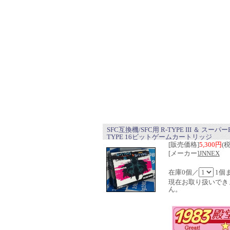
SFC互換機/SFC用 R-TYPE III ＆ スーパー
TYPE 16ビットゲームカートリッジ
[販売価格]
5,300円
(
[メーカー]
JNNEX
在庫0個／
1個
現在お取り扱いでき
ん。