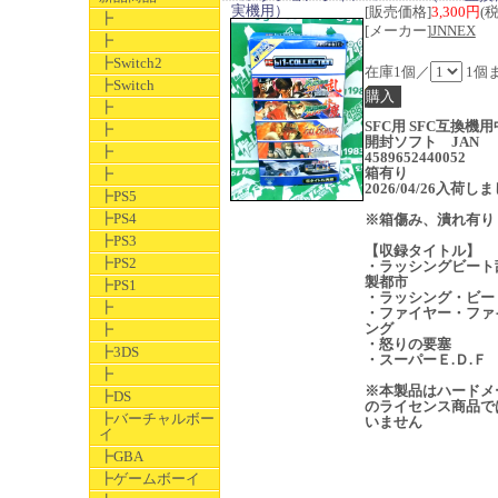
実機用）
[販売価格]
3,300円
(
┣
[メーカー]
JNNEX
┣
┣Switch2
在庫1個／
1個
┣Switch
┣
SFC用 SFC互換機
┣
開封ソフト JAN
┣
4589652440052
箱有り
┣
2026/04/26入荷し
┣PS5
┣PS4
※箱傷み、潰れ有り
┣PS3
【収録タイトル】
┣PS2
・ラッシングビート
製都市
┣PS1
・ラッシング・ビー
┣
・ファイヤー・ファ
ング
┣
・怒りの要塞
┣3DS
・スーパーＥ.Ｄ.Ｆ
┣
※本製品はハードメ
┣DS
のライセンス商品で
┣バーチャルボー
いません
イ
┣GBA
┣ゲームボーイ