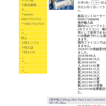
┣その他
在庫0個／
1個
┣新品書籍
現在お取り扱いでき
┣__
ん。
┗amiibo
新品コントローラ
1983ブログ2.0
0849172006898
海外輸入品
┗1983ブログ2.0
国内のニューファミ
__
(AVファミコン) 海
用として使用できる
┗__
USB接続でPCにも
同人
きます。
国内ファミコンでは
┣同人ソフト
きません。
┣同人誌
2018/07/29登録受
┗同人CD
ました。
2018/08/08入
__
荷,2018/09/16入
┗__
荷,2018/10/01
入,2018/11/01更
__
新,2019/01/15入
┗__
荷,2019/02/28入
荷,2019/04/20入
荷,2020/06/25更
新,2021/04/17更
新,2021/08/29更新
2025/03/09在庫復
た。
(海外輸入)Mega Man Dual Link Controller 
SFC/PC/Mac