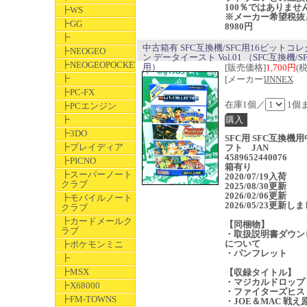
100％ではありませ
┣WS
※メーカー希望税抜
┣GG
8980円
┣
中古箱有 SFC互換機/SFC用16ビットコ
┣NEOGEO
ン データイースト Vol.01 （SFC互換機/S
┣NEOGEOPOCKET
用）
[販売価格]
1,700円
(
┣
[メーカー]
JNNEX
┣PC-FX
在庫1個／
1個
┣PCエンジン
┣
┣3DO
SFC用 SFC互換機
┣プレイディア
フト JAN
4589652440076
┣PICNO
箱有り
┣スーパーノート
2020/07/19入荷
クラブ
2025/08/30更新
2026/02/06更新
┣モバイルノート
2026/05/23更新し
クラブ
┣カードメールク
【同梱物】
ラブ
・取扱説明書ダウン
について
┣ポケモンミニ
・パンフレット
┣
┣MSX
【収録タイトル】
・マジカルドロップ
┣X68000
・ファイターズヒス
┣FM-TOWNS
・JOE＆MAC 戦え