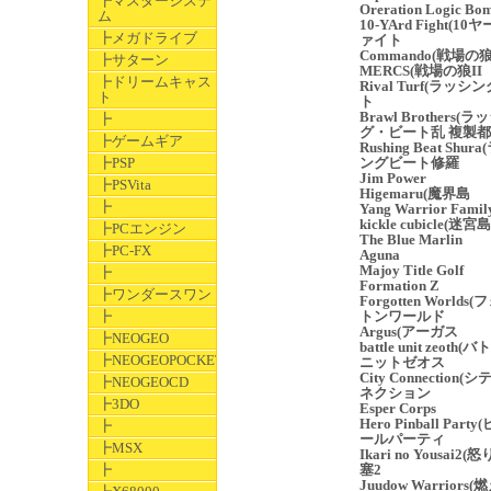
┣マスターシステ
Oreration Logic Bo
ム
10-YArd Fight(1
┣メガドライブ
ァイト
Commando(戦場の
┣サターン
MERCS(戦場の狼II
┣ドリームキャス
Rival Turf(ラッシ
ト
ト
Brawl Brothers(
┣
グ・ビート乱 複製
┣ゲームギア
Rushing Beat Shur
┣PSP
ングビート修羅
Jim Power
┣PSVita
Higemaru(魔界島
┣
Yang Warrior Famil
kickle cubicle(迷宮島
┣PCエンジン
The Blue Marlin
┣PC-FX
Aguna
Majoy Title Golf
┣
Formation Z
┣ワンダースワン
Forgotten Worlds
┣
トンワールド
Argus(アーガス
┣NEOGEO
battle unit zeoth(
┣NEOGEOPOCKET
ニットゼオス
City Connection(
┣NEOGEOCD
ネクション
┣3DO
Esper Corps
Hero Pinball Part
┣
ールパーティ
┣MSX
Ikari no Yousai2
┣
塞2
Juudow Warriors