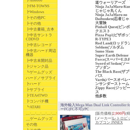
┣X68000
道ウォーリアーズ
┣FM-TOWNS
Ninja JaJaMaru-K
じゃじゃ丸くん
┣Windows
Ninja JaJaMaru no
┣その他PC
Daibouken(忍者じ
大冒険
┣その他
Pinball Quest(ピ
┣中古書籍_古本
クエスト
┣中古サントラ
Pizza Pop!(ピザポ
CDDVD
R-TYPE3
Rod Land(ロッドラ
┣中古レコード
Soldam(ソルダム
┣中古ハード周辺
Sumo Slam
機器
Super Earth Defense
Force(スーパーE.D.
┣中古未開封品
Sword of Sodan(
┣ジャンク品
ブソダン
The Black Bass(
┗ゲームグッズ
バス
ハード／サプライ
Varth(バースオペ
┣ハード
ンサンダーストーム
Zippy Race(ジッ
┣サプライ
ス
┣TEA4TWO
他多数
┣コンパチ機
海外輸入Mega Man Dual Link Controller 
┗ATARI
ーFC(FC不可)/PC
__:__:__:__:__:__:__
[販売価格]
2,900円
(
[メーカー]
レトロ
__ゲームグッズ
カプコン JNNEX
その他