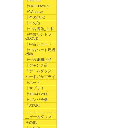
┣X68000
┣FM-TOWNS
┣Windows
┣その他PC
┣その他
┣中古書籍_古本
┣中古サントラ
CDDVD
┣中古レコード
┣中古ハード周辺
機器
┣中古未開封品
┣ジャンク品
┗ゲームグッズ
ハード／サプライ
┣ハード
┣サプライ
┣TEA4TWO
┣コンパチ機
┗ATARI
__:__:__:__:__:__:__
__ゲームグッズ
その他