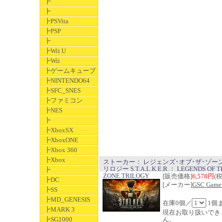
┣
┣
┣PSVita
┣PSP
┣
┣Wii U
┣Wii
┣ゲームキューブ
┣NINTENDO64
┣SFC_SNES
┣ファミコン
┣NES
┣
┣XboxSX
┣XboxONE
┣Xbox 360
┣Xbox
ストーカー： レジェンズ･オブ･ザ･ゾー
リロジー S.T.A.L.K.E.R.： LEGENDS OF T
┣
ZONE TRILOGY
[販売価格]
6,578円
(
┣DC
[メーカー]
GSC Game
┣SS
┣MD_GENESIS
在庫0個／
1個
┣MARK 3
現在お取り扱いでき
┣SG1000
ん。