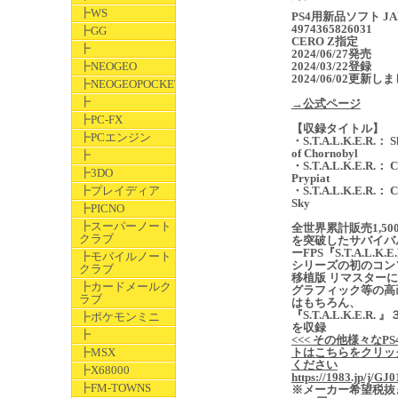
┣WS
PS4用新品ソフト JA
4974365826031
┣GG
CERO Z指定
┣
2024/06/27発売
┣NEOGEO
2024/03/22登録
2024/06/02更新し
┣NEOGEOPOCKET
┣
→公式ページ
┣PC-FX
【収録タイトル】
┣PCエンジン
・S.T.A.L.K.E.R.： 
of Chornobyl
┣
・S.T.A.L.K.E.R.： Ca
┣3DO
Prypiat
┣プレイディア
・S.T.A.L.K.E.R.： C
Sky
┣PICNO
┣スーパーノート
全世界累計販売1,50
クラブ
を突破したサバイバ
ーFPS『S.T.A.L.K.E
┣モバイルノート
シリーズの初のコン
クラブ
移植版 リマスター
┣カードメールク
グラフィック等の高
ラブ
はもちろん、
『S.T.A.L.K.E.R. 
┣ポケモンミニ
を収録
┣
<<< その他様々なPS
┣MSX
トはこちらをクリッ
ください
┣X68000
https://1983.jp/j/GJ0
┣FM-TOWNS
※メーカー希望税抜