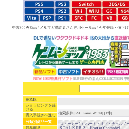
中古300円商品
/
メルマガ購読者さん専用セール品
/
今年登録・値下げ
NEW 1983特典付ソフト
SUPERやのまんCOLLECTION 学
HOME
ショッピングを続
ける
検索条件[GSC Game World] [3件]
購入手続きへ進む
分類別商品一覧
ストーカー2： ハート・オブ・チョルノ
S.T.A.L.K.E.R. 2： Heart of Chornobyl
新品商品