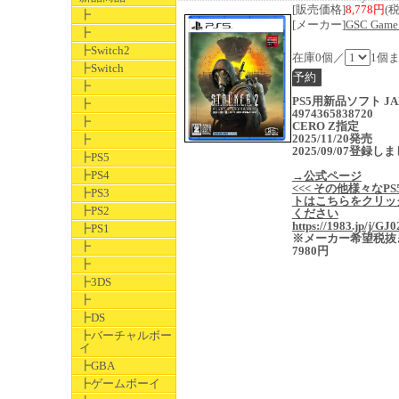
[販売価格]
8,778円
(
┣
[メーカー]
GSC Game
┣
┣Switch2
在庫0個／
1個
┣Switch
┣
PS5用新品ソフト JA
┣
4974365838720
┣
CERO Z指定
2025/11/20発売
┣
2025/09/07登録し
┣PS5
┣PS4
→公式ページ
<<< その他様々なPS
┣PS3
トはこちらをクリッ
┣PS2
ください
https://1983.jp/j/GJ0
┣PS1
※メーカー希望税抜
┣
7980円
┣
┣3DS
┣
┣DS
┣バーチャルボー
イ
┣GBA
┣ゲームボーイ