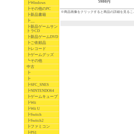
5980円
┣Windows
┣その他のPC
※商品画像をクリックすると商品の詳細を見るこ
┣新品書籍
┣__
┣新品ゲームサン
トラCD
┣新品ゲームDVD
┣ご依頼品
┣レコード
┣ゲームグッズ
┗その他
中古
┣
┣
┣SFC_SNES
┣NINTENDO64
┣ゲームキューブ
┣Wii
┣Wii U
┣Switch
┣Switch2
┣ファミコン
┣PS1