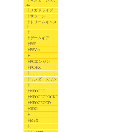
┣マスターシステ
ム
┣メガドライブ
┣サターン
┣ドリームキャス
ト
┣
┣ゲームギア
┣PSP
┣PSVita
┣
┣PCエンジン
┣PC-FX
┣
┣ワンダースワン
┣
┣NEOGEO
┣NEOGEOPOCKET
┣NEOGEOCD
┣3DO
┣
┣MSX
┣