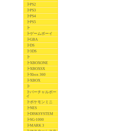
┣PS2
┣PS3
┣PS4
┣PS5
┣
┣ゲームボーイ
┣GBA
┣DS
┣3DS
┣
┣XBOXONE
┣XBOXSX
┣Xbox 360
┣XBOX
┣
┣バーチャルボー
イ
┣ポケモンミニ
┣NES
┣DISKSYSTEM
┣SG-1000
┣MARK 3