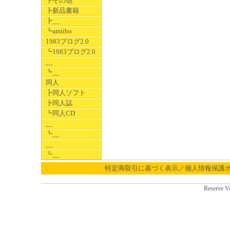
┣その他
┣新品書籍
┣__
┗amiibo
1983ブログ2.0
┗1983ブログ2.0
__
┗__
同人
┣同人ソフト
┣同人誌
┗同人CD
__
┗__
__
┗__
特定商取引に基づく表示／個人情報保護
Reserve V