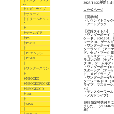
┣マスターシステ
2025/11/22更新し
ム
┣メガドライブ
→公式ページ
┣サターン
【同梱物】
┣ドリームキャス
・サウンドトラック
ト
・アートブック
┣
【収録タイトル】
┣ゲームギア
・ワンダーボーイ 
┣PSP
ケード、SG-1000
マークIII、ゲーム
┣PSVita
・ワンダーボーイ 
┣
ターランド （アー
ド、セガ・マーク II
┣PCエンジン
・モンスターワールド
┣PC-FX
ラゴンの罠 （セガ
┣
ク III、ゲームギア
・ワンダーボーイIII
┣ワンダースワン
スターレア （アー
┣
ド、メガドライブ）
・ワンダーボーイV 
┣NEOGEO
ターワールドIII （
┣NEOGEOPOCKET
ライブ、マスターシ
ム）
┣NEOGEOCD
・モンスターワールド
┣3DO
（メガドライブ）
┣
1983限定特典付き
┣MSX
ました。（2023/02/
┣
新）