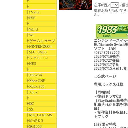
┣
在庫0個／
2個
┣
現在お取り扱いでき
┣PSVita
ん。
┣PSP
┣
┣Wii U
┣Wii
ニンテンドースイッ
┣ゲームキューブ
用/Nintendo Switc
┣NINTENDO64
ソフト JAN
┣SFC_SNES
4582486132056
2026/07/16発売
┣ファミコン
2026/02/27登録
┣NES
2026/03/17更新
2026/07/15入荷し
┣
┣XboxSX
→公式ページ
┣XboxONE
専用ボックス仕様
┣Xbox 360
┣Xbox
【同梱物】
・復刻ドラマCD
┣
（PlayStation版発
┣DC
配布された音源を復
録）
┣SS
・制作資料を収録し
┣MD_GENESIS
トブック
┣MARK 3
1983限定特典
┣SG1000