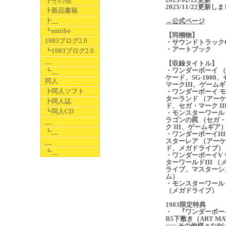
┣その他
2025/11/22更新し
┣新品書籍
┣__
→公式ページ
┗amiibo
【同梱物】
1983ブログ2.0
・サウンドトラック
・アートブック
┗1983ブログ2.0
__
【収録タイトル】
・ワンダーボーイ 
┗__
ケード、SG-1000
同人
マークIII、ゲーム
┣同人ソフト
・ワンダーボーイ 
ターランド （アー
┣同人誌
ド、セガ・マーク II
┗同人CD
・モンスターワールド
ラゴンの罠 （セガ
__
ク III、ゲームギア
┗__
・ワンダーボーイIII
スターレア （アー
__
ド、メガドライブ）
┗__
・ワンダーボーイV 
ターワールドIII （
ライブ、マスターシ
ム）
・モンスターワールド
（メガドライブ）
1983限定特典
・ 『ワンダーボー
B5下敷き（ART MA
<<< その他様々なPS