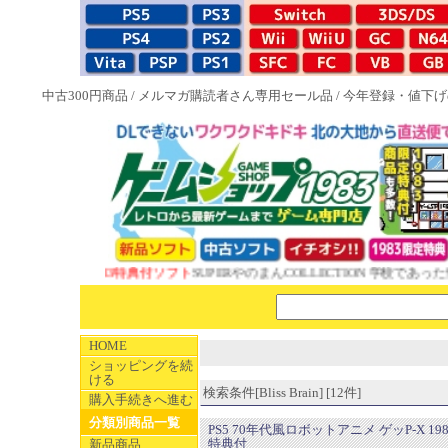
中古300円商品
/
メルマガ購読者さん専用セール品
/
今年登録・値下げ
NEW 1983特典付ソフト
SUPERやのまんCOLLECTION 学校であった怖
HOME
ショッピングを続
ける
検索条件[Bliss Brain] [12件]
購入手続きへ進む
分類別商品一覧
PS5 70年代風ロボットアニメ ゲッP-X 19
特典付
新品商品