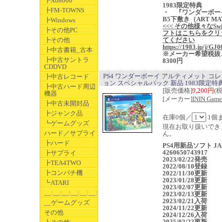
┣X68000
1983限定特典
┣FM-TOWNS
・ 『ワンダーボー
B5下敷き（ART MA
┣Windows
<<< その他様々なSwi
┣その他PC
フトはこちらをクリ
┣その他
てください
https://1983.jp/j/GJ0
┣中古書籍_古本
※メーカー希望税抜
┣中古サントラ
8300円
CDDVD
PS4 ワンダーボーイ アルティメット コ
┣中古レコード
ョン スペシャルパック 新品 1983限定特
┣中古ハード周辺
[販売価格]
9,200円
(
機器
[メーカー]
ININ Game
┣中古未開封品
┣ジャンク品
在庫0個／
1個
┗ゲームグッズ
現在お取り扱いでき
ハード／サプライ
ん。
┣ハード
PS4用新品ソフト JA
4260650743917
┣サプライ
2023/02/22発売
┣TEA4TWO
2022/08/10登録
┣コンパチ機
2022/11/30更新
2023/01/28更新
┗ATARI
2023/02/07更新
__:__:__:__:__:__:__
2023/02/13更新
2023/02/21入荷
__ゲームグッズ
2024/11/22更新
その他
2024/12/26入荷
2025/02/22更新