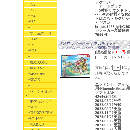
ッケージ
┣PS2
・アートブック
┣PS3
・5枚組サウンドト
<<< その他様々なPS
┣PS4
トはこちらをクリッ
┣PS5
ください
https://1983.jp/j/GJ0
┣
※メーカー希望税抜
┣ゲームボーイ
7800円
┣GBA
SW ワンダーボーイ アルティメット コ
┣DS
ン スペシャルパック 1983限定特典付
┣3DS
[販売価格]
9,130円
(
┣
[メーカー]
ININ Game
┣XBOXONE
在庫0個／
1個
┣XBOXSX
現在お取り扱いでき
┣Xbox 360
ん。
┣XBOX
ニンテンドースイッ
┣
用/Nintendo Switc
┣バーチャルボー
ソフト JAN
イ
4260650743900
2023/02/22発売
┣ポケモンミニ
2022/08/10登録
┣NES
2022/08/25更新
┣DISKSYSTEM
2022/11/30更新
2023/01/28更新
┣SG-1000
2023/02/07更新
┣MARK 3
2023/02/13更新
2023/02/21入荷