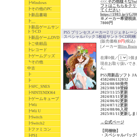
<<< その他様々なSwi
┣Windows
フトはこちらをクリ
┣その他のPC
てください
https://1983.jp/j/GJ0
┣新品書籍
※メーカー希望税抜
┣__
7800円
┣新品ゲームサン
トラCD
PS5 プリンセスメーカー2 リジェネレー
スペシャルパック 5枚組サントラCD同梱
┣新品ゲームDVD
[販売価格]
0円
(税込)
┣ご依頼品
[メーカー]
Bliss Brain
┣レコード
┣ゲームグッズ
在庫0個／
1個
┗その他
現在お取り扱いでき
ん。
中古
┣
PS5用新品ソフト JA
4582486132032
┣
2024/08/08発売
┣SFC_SNES
2023/08/10登録
2023/11/25更新
┣NINTENDO64
2024/03/11更新
┣ゲームキューブ
2024/06/02更新
┣Wii
2024/07/12更新
2024/08/06入荷
┣Wii U
2025/01/11更新し
┣Switch
→公式ページ
┣Switch2
┣ファミコン
【同梱物】
・スペシャルパック
┣PS1