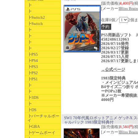
[販売価格]
4,400円
(
┣
[メーカー]
Bliss Brain
┣
┣Switch2
在庫0個／
2個
┣Switch
┣
PS5用新品ソフト J
┣
4582486132063
┣
2026/07/16発売
2026/02/27登録
┣
2026/03/17更新
┣PS5
2026/07/15入荷
┣PS4
2026/07/17更新し
┣PS3
→公式ページ
┣PS2
1983限定特典
┣PS1
・メインビジュアル
┣
B4サイズ二つ折り 
ーPOPx2枚
┣
※メーカー希望税抜
┣3DS
4000円
┣
┣DS
┣バーチャルボー
SW1 70年代風ロボットアニメ ゲッP-X 
イ
ャルパック 1983限定特典付
┣GBA
[販売価格]
8,580円
(
[メーカー]
Bliss Brain
┣ゲームボーイ