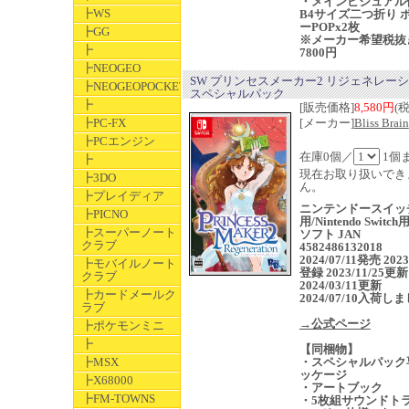
・メインビジュアル
┣WS
B4サイズ二つ折り 
ーPOPx2枚
┣GG
※メーカー希望税抜
┣
7800円
┣NEOGEO
SW プリンセスメーカー2 リジェネレー
┣NEOGEOPOCKET
スペシャルパック
┣
[販売価格]
8,580円
(
┣PC-FX
[メーカー]
Bliss Brain
┣PCエンジン
在庫0個／
1個
┣
現在お取り扱いでき
┣3DO
ん。
┣プレイディア
ニンテンドースイッ
┣PICNO
用/Nintendo Switc
┣スーパーノート
ソフト JAN
クラブ
4582486132018
2024/07/11発売 2023
┣モバイルノート
登録 2023/11/25更新
クラブ
2024/03/11更新
┣カードメールク
2024/07/10入荷し
ラブ
→公式ページ
┣ポケモンミニ
┣
【同梱物】
┣MSX
・スペシャルパック
ッケージ
┣X68000
・アートブック
┣FM-TOWNS
・5枚組サウンドト