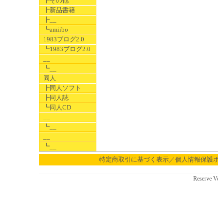
┣その他
┣新品書籍
┣__
┗amiibo
1983ブログ2.0
┗1983ブログ2.0
__
┗__
同人
┣同人ソフト
┣同人誌
┗同人CD
__
┗__
__
┗__
特定商取引に基づく表示／個人情報保護
Reserve V