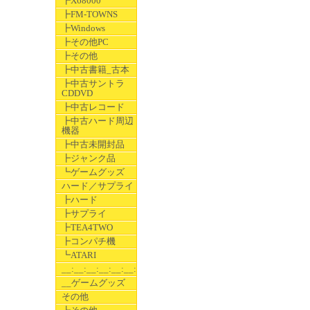
┣X68000
┣FM-TOWNS
┣Windows
┣その他PC
┣その他
┣中古書籍_古本
┣中古サントラ
CDDVD
┣中古レコード
┣中古ハード周辺
機器
┣中古未開封品
┣ジャンク品
┗ゲームグッズ
ハード／サプライ
┣ハード
┣サプライ
┣TEA4TWO
┣コンパチ機
┗ATARI
__:__:__:__:__:__:__
__ゲームグッズ
その他