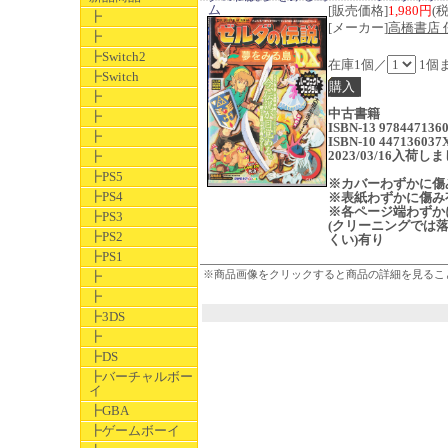
ム
[販売価格]
1,980円
(
┣
[メーカー]
高橋書店 
┣
┣Switch2
在庫1個／
1個
┣Switch
┣
中古書籍
┣
ISBN-13 978447136
┣
ISBN-10 447136037
2023/03/16入荷し
┣
┣PS5
※カバーわずかに傷
┣PS4
※表紙わずかに傷み
※各ページ端わずか
┣PS3
(クリーニングでは
┣PS2
くい)有り
┣PS1
※商品画像をクリックすると商品の詳細を見るこ
┣
┣
┣3DS
┣
┣DS
┣バーチャルボー
イ
┣GBA
┣ゲームボーイ