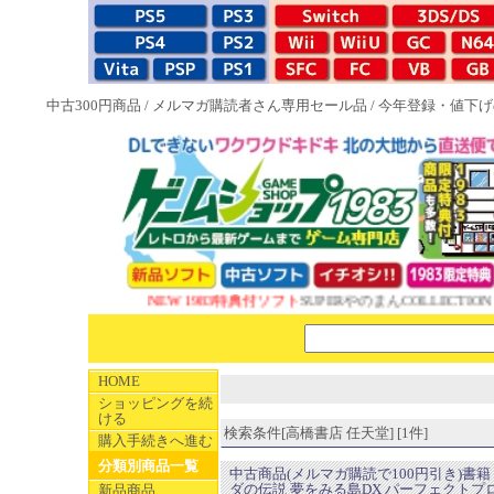
中古300円商品
/
メルマガ購読者さん専用セール品
/
今年登録・値下げ
NEW 1983特典付ソフト
SUPERやのまんCOLLECTIO
HOME
ショッピングを続
ける
検索条件[高橋書店 任天堂] [1件]
購入手続きへ進む
分類別商品一覧
中古商品(メルマガ購読で100円引き)書籍
ダの伝説 夢をみる島DX パーフェクトプ
新品商品