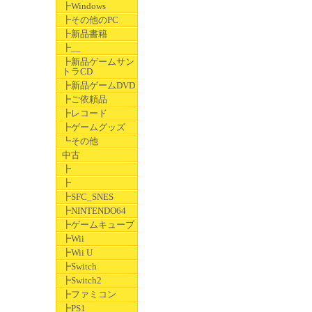
┣Windows
┣その他のPC
┣新品書籍
┣__
┣新品ゲームサン
トラCD
┣新品ゲームDVD
┣ご依頼品
┣レコード
┣ゲームグッズ
┗その他
中古
┣
┣
┣SFC_SNES
┣NINTENDO64
┣ゲームキューブ
┣Wii
┣Wii U
┣Switch
┣Switch2
┣ファミコン
┣PS1