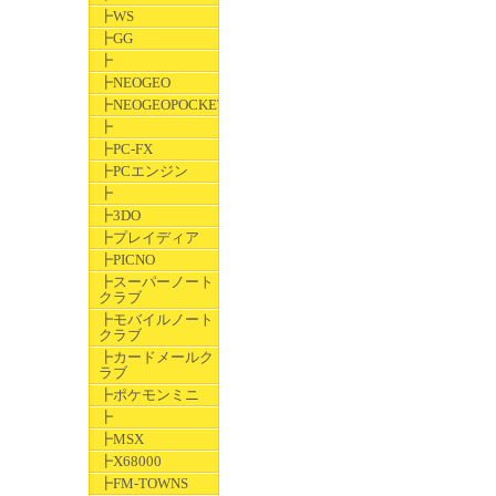
┣WS
┣GG
┣
┣NEOGEO
┣NEOGEOPOCKET
┣
┣PC-FX
┣PCエンジン
┣
┣3DO
┣プレイディア
┣PICNO
┣スーパーノート
クラブ
┣モバイルノート
クラブ
┣カードメールク
ラブ
┣ポケモンミニ
┣
┣MSX
┣X68000
┣FM-TOWNS