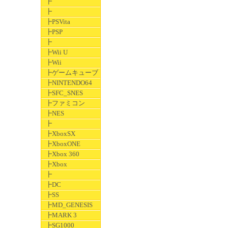
┣
┣
┣PSVita
┣PSP
┣
┣Wii U
┣Wii
┣ゲームキューブ
┣NINTENDO64
┣SFC_SNES
┣ファミコン
┣NES
┣
┣XboxSX
┣XboxONE
┣Xbox 360
┣Xbox
┣
┣DC
┣SS
┣MD_GENESIS
┣MARK 3
┣SG1000