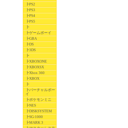
┣PS2
┣PS3
┣PS4
┣PS5
┣
┣ゲームボーイ
┣GBA
┣DS
┣3DS
┣
┣XBOXONE
┣XBOXSX
┣Xbox 360
┣XBOX
┣
┣バーチャルボー
イ
┣ポケモンミニ
┣NES
┣DISKSYSTEM
┣SG-1000
┣MARK 3