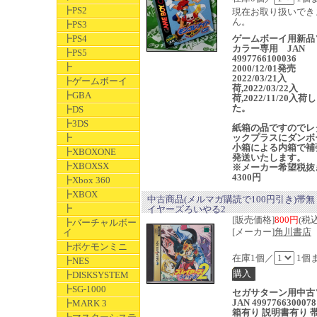
┣PS2
現在お取り扱いでき
ん。
┣PS3
┣PS4
ゲームボーイ用新品
カラー専用 JAN
┣PS5
4997766100036
┣
2000/12/01発売
2022/03/21入
┣ゲームボーイ
荷,2022/03/22入
┣GBA
荷,2022/11/20入荷
た。
┣DS
┣3DS
紙箱の品ですのでレ
┣
ックプラスにダンボ
小箱による内箱で補
┣XBOXONE
発送いたします。
┣XBOXSX
※メーカー希望税抜
4300円
┣Xbox 360
┣XBOX
中古商品(メルマガ購読で100円引き)帯無
┣
イヤーズろいやる2
[販売価格]
800円
(税込
┣バーチャルボー
[メーカー]
角川書店
イ
┣ポケモンミニ
在庫1個／
1個
┣NES
┣DISKSYSTEM
┣SG-1000
セガサターン用中古
JAN 4997766300078
┣MARK 3
箱有り 説明書有り 