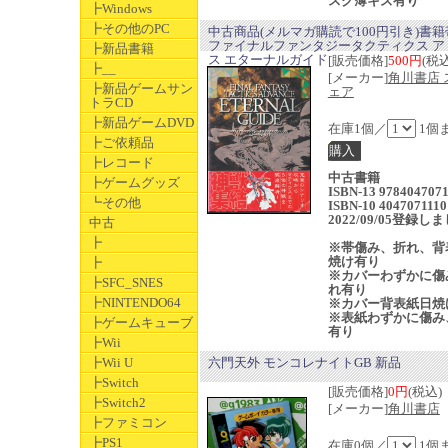
スク薄キズ有り
┣Windows
┣その他のPC
中古商品(メルマガ購読で100円引き)書
ファイナルファンタジータクティクス ア
┣新品書籍
ス エターナルガイド
[販売価格]
500円
(税込
┣__
[メーカー]
角川書店 
┣新品ゲームサン
ェア
トラCD
┣新品ゲームDVD
在庫1個／
1個
┣ご依頼品
┣レコード
中古書籍
┣ゲームグッズ
ISBN-13 9784047071
┗その他
ISBN-10 4047071110
2022/09/05登録し
中古
┣
※帯傷み、折れ、背
焼け有り
┣
※カバーわずかに傷
┣SFC_SNES
れ有り
┣NINTENDO64
※カバー背表紙日焼
※表紙わずかに傷み
┣ゲームキューブ
有り
┣Wii
┣Wii U
六門天外 モンコレナイトGB 新品
┣Switch
[販売価格]
0円
(税込)
┣Switch2
[メーカー]
角川書店
┣ファミコン
┣PS1
在庫0個／
1個