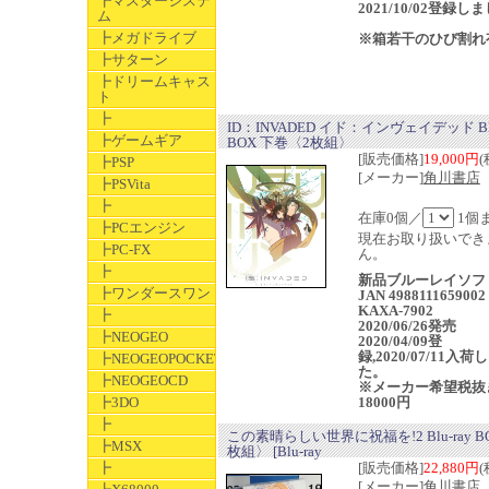
┣マスターシステ
2021/10/02登録し
ム
┣メガドライブ
※箱若干のひび割れ
┣サターン
┣ドリームキャス
ト
┣
ID：INVADED イド：インヴェイデッド Blu
┣ゲームギア
BOX 下巻〈2枚組〉
[販売価格]
19,000円
(
┣PSP
[メーカー]
角川書店
┣PSVita
┣
在庫0個／
1個
┣PCエンジン
現在お取り扱いでき
┣PC-FX
ん。
┣
新品ブルーレイソ
┣ワンダースワン
JAN 4988111659002
KAXA-7902
┣
2020/06/26発売
┣NEOGEO
2020/04/09登
録,2020/07/11入荷
┣NEOGEOPOCKET
た。
┣NEOGEOCD
※メーカー希望税抜
┣3DO
18000円
┣
この素晴らしい世界に祝福を!2 Blu-ray B
┣MSX
枚組〉 [Blu-ray
┣
[販売価格]
22,880円
(
[メーカー]
角川書店