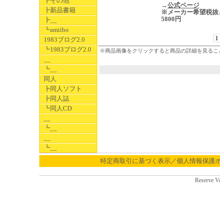
┣その他
→
公式ページ
┣新品書籍
※メーカー希望税抜
5800円
┣__
┗amiibo
1
1983ブログ2.0
┗1983ブログ2.0
※商品画像をクリックすると商品の詳細を見るこ
__
┗__
同人
┣同人ソフト
┣同人誌
┗同人CD
__
┗__
__
┗__
特定商取引に基づく表示／個人情報保護
Reserve V