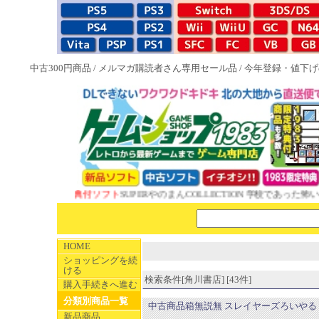
中古300円商品
/
メルマガ購読者さん専用セール品
/
今年登録・値下げ
EW 1983特典付ソフト
SUPERやのまんCOLLECTION 学校であった怖い話
HOME
ショッピングを続
ける
検索条件[角川書店] [43件]
購入手続きへ進む
分類別商品一覧
中古商品箱無説無 スレイヤーズろいやる
新品商品