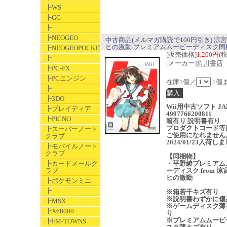
┣WS
┣GG
┣
┣NEOGEO
中古商品(メルマガ購読で100円引き) 涼
ヒの激動 プレミアムムービーディスク同
┣NEOGEOPOCKET
[販売価格]
1,200円
(
┣
[メーカー]
角川書店
┣PC-FX
┣PCエンジン
在庫1個／
1個
┣
┣3DO
Wii用中古ソフト JA
┣プレイディア
4997766200811
┣PICNO
箱有り 説明書有り
プロダクトコード等
┣スーパーノート
ご使用になれません
クラブ
2024/01/23入荷し
┣モバイルノート
クラブ
【同梱物】
┣カードメールク
・平野綾プレミアム
ラブ
ーディスク from 
ヒの激動
┣ポケモンミニ
┣
※箱若干キズ有り
※説明書わずかに傷
┣MSX
※ゲームディスク薄
┣X68000
り
※プレミアムムービ
┣FM-TOWNS