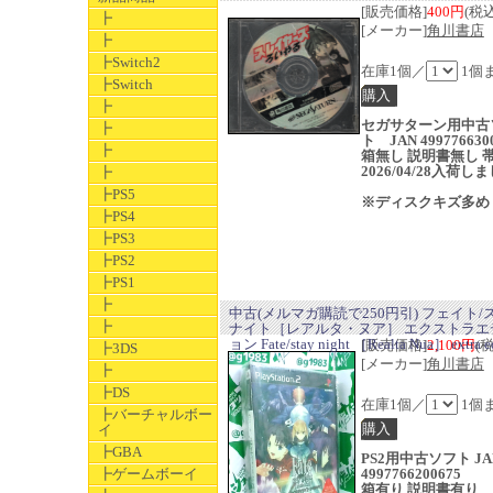
[販売価格]
400円
(税込
┣
[メーカー]
角川書店
┣
┣Switch2
在庫1個／
1個
┣Switch
┣
セガサターン用中古
┣
ト JAN 499776630
┣
箱無し 説明書無し 
2026/04/28入荷し
┣
┣PS5
※ディスクキズ多め
┣PS4
┣PS3
┣PS2
┣PS1
┣
中古(メルマガ購読で250円引) フェイト/
┣
ナイト［レアルタ・ヌア］ エクストラエ
ョン Fate/stay night ［Realta Nua］ extra e
[販売価格]
2,100円
(
┣3DS
[メーカー]
角川書店
┣
┣DS
在庫1個／
1個
┣バーチャルボー
イ
┣GBA
PS2用中古ソフト JA
┣ゲームボーイ
4997766200675
箱有り 説明書有り