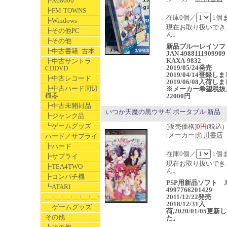
┣X68000
┣FM-TOWNS
在庫0個／
1個
┣Windows
現在お取り扱いでき
┣その他PC
ん。
┣その他
新品ブルーレイソフ
┣中古書籍_古本
JAN 4988111909909
KAXA-9832
┣中古サントラ
2019/05/24発売
CDDVD
2019/04/14登録し
┣中古レコード
2019/06/08入荷し
┣中古ハード周辺
※メーカー希望税抜
機器
22000円
┣中古未開封品
いつか天魔の黒ウサギ ポータブル 新品
┣ジャンク品
┗ゲームグッズ
[販売価格]
0円
(税込)
[メーカー]
角川書店
ハード／サプライ
┣ハード
在庫0個／
1個
┣サプライ
現在お取り扱いでき
┣TEA4TWO
ん。
┣コンパチ機
PSP用新品ソフト J
┗ATARI
4997766201429
__:__:__:__:__:__:__
2011/12/22発売
2018/12/31入
__ゲームグッズ
荷,2020/01/05更新
その他
た。