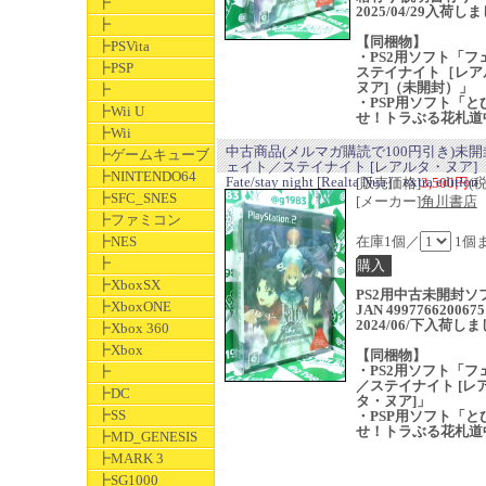
┣
2025/04/29入荷し
┣
【同梱物】
┣PSVita
・PS2用ソフト「フ
┣PSP
ステイナイト［レア
ヌア]（未開封）」
┣
・PSP用ソフト「と
┣Wii U
せ！トラぶる花札道
┣Wii
中古商品(メルマガ購読で100円引き)未開
┣ゲームキューブ
ェイト／ステイナイト [レアルタ・ヌア]
┣NINTENDO64
Fate/stay night [Realta Nua］ extra edition
[販売価格]
3,500円
(
┣SFC_SNES
[メーカー]
角川書店
┣ファミコン
┣NES
在庫1個／
1個
┣
┣XboxSX
PS2用中古未開封ソ
┣XboxONE
JAN 4997766200675
2024/06/下入荷し
┣Xbox 360
┣Xbox
【同梱物】
・PS2用ソフト「フ
┣
／ステイナイト [レ
┣DC
タ・ヌア]」
┣SS
・PSP用ソフト「と
せ！トラぶる花札道
┣MD_GENESIS
┣MARK 3
┣SG1000