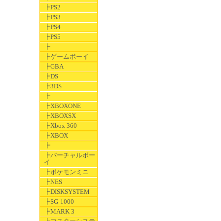
┣PS2
┣PS3
┣PS4
┣PS5
┣
┣ゲームボーイ
┣GBA
┣DS
┣3DS
┣
┣XBOXONE
┣XBOXSX
┣Xbox 360
┣XBOX
┣
┣バーチャルボー
イ
┣ポケモンミニ
┣NES
┣DISKSYSTEM
┣SG-1000
┣MARK 3