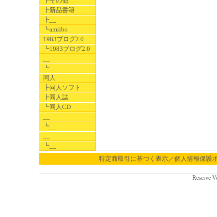
┣その他
┣新品書籍
┣__
┗amiibo
1983ブログ2.0
┗1983ブログ2.0
__
┗__
同人
┣同人ソフト
┣同人誌
┗同人CD
__
┗__
__
┗__
特定商取引に基づく表示／個人情報保護
Reserve V