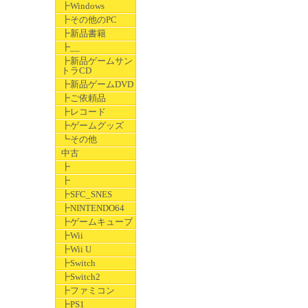
┣Windows
┣その他のPC
┣新品書籍
┣__
┣新品ゲームサン
トラCD
┣新品ゲームDVD
┣ご依頼品
┣レコード
┣ゲームグッズ
┗その他
中古
┣
┣
┣SFC_SNES
┣NINTENDO64
┣ゲームキューブ
┣Wii
┣Wii U
┣Switch
┣Switch2
┣ファミコン
┣PS1