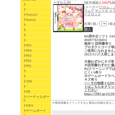
ーずかんDS
[販売価格]
1,980円
(
┣
[メーカー]
フロム・
┣
ウェア サンリオ ス
ークロック
┣Switch2
┣Switch
在庫1個／
1個
┣
┣
┣
DS用中古ソフト JA
4949776336011
┣
箱有り 説明書有り
┣PS5
プロダクトコード等
┣PS4
ご使用になれません
2023/11/27入荷し
┣PS3
┣PS2
※箱わずかにキズ有
※説明書わずかに傷
┣PS1
れ(クリーニングで
┣
にくい)有り
※ゲームカードラベ
┣
キズ有り
┣3DS
<<< その他様々なD
┣
トはこちらをクリッ
ください
┣DS
https://1983.jp/j/GJ0
┣バーチャルボー
イ
※商品画像をクリックすると商品の詳細を見るこ
┣GBA
┣ゲームボーイ