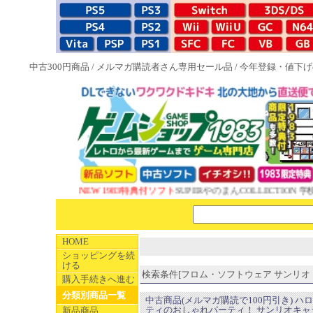
中古300円商品
/
メルマガ購読者さん専用セール品
/
今年登録・値下げ
NEW 1983特典付ソフト
SUPERやのまんCOLLECTION 学
HOME
ショッピングを続
ける
検索条件[フロム・ソフトウェア サンリオ ス
購入手続きへ進む
分類別商品一覧
中古商品(メルマガ購読で100円引き) ハ
ティのおしゃれパーティ！ サンリオキャ
新品商品