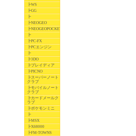
┣WS
┣GG
┣
┣NEOGEO
┣NEOGEOPOCKET
┣
┣PC-FX
┣PCエンジン
┣
┣3DO
┣プレイディア
┣PICNO
┣スーパーノート
クラブ
┣モバイルノート
クラブ
┣カードメールク
ラブ
┣ポケモンミニ
┣
┣MSX
┣X68000
┣FM-TOWNS