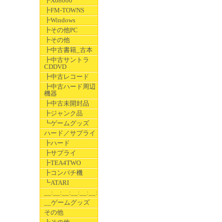
┣X68000
┣FM-TOWNS
┣Windows
┣その他PC
┣その他
┣中古書籍_古本
┣中古サントラ
CDDVD
┣中古レコード
┣中古ハード周辺
機器
┣中古未開封品
┣ジャンク品
┗ゲームグッズ
ハード／サプライ
┣ハード
┣サプライ
┣TEA4TWO
┣コンパチ機
┗ATARI
__:__:__:__:__:__:__
__ゲームグッズ
その他