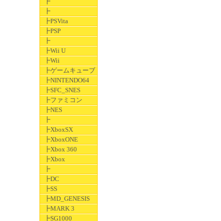
┣
┣
┣PSVita
┣PSP
┣
┣Wii U
┣Wii
┣ゲームキューブ
┣NINTENDO64
┣SFC_SNES
┣ファミコン
┣NES
┣
┣XboxSX
┣XboxONE
┣Xbox 360
┣Xbox
┣
┣DC
┣SS
┣MD_GENESIS
┣MARK 3
┣SG1000