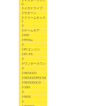
┣マスターシステ
ム
┣メガドライブ
┣サターン
┣ドリームキャス
ト
┣
┣ゲームギア
┣PSP
┣PSVita
┣
┣PCエンジン
┣PC-FX
┣
┣ワンダースワン
┣
┣NEOGEO
┣NEOGEOPOCKET
┣NEOGEOCD
┣3DO
┣
┣MSX
┣