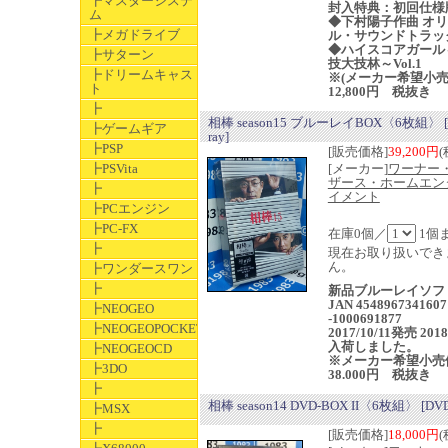
┣マスターシステ
封入特典：初回仕様
ム
◆下村陽子作曲 オ
┣メガドライブ
ル・サウンドトラッ
◆ハイスコアガール
┣サターン
技大技林～Vol.1
┣ドリームキャス
※(メーカー希望小
ト
12,800円 税抜き
┣
相棒 season15 ブルーレイBOX〈6枚組〉 [B
┣ゲームギア
ray]
┣PSP
[販売価格]
39,200円
(
┣PSVita
[メーカー]
ワーナー
ザース・ホームエン
┣
イメント
┣PCエンジン
┣PC-FX
在庫0個／
1個
┣
現在お取り扱いでき
ん。
┣ワンダースワン
┣
新品ブルーレイソ
JAN 4548967341607
┣NEOGEO
-1000691877
┣NEOGEOPOCKET
2017/10/11発売 2018
入荷しました。
┣NEOGEOCD
※メーカー希望小売
┣3DO
38.000円 税抜き
┣
相棒 season14 DVD-BOX II〈6枚組〉 [DV
┣MSX
┣
[販売価格]
18,000円
(