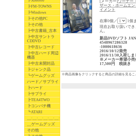
┣X68000
[メーカー]
ワーナー
ザース・ホームエン
┣FM-TOWNS
イメント
┣Windows
┣その他PC
在庫0個／
1個
┣その他
現在お取り扱いでき
┣中古書籍_古本
ん。
┣中古サントラ
新品DVDソフト JAN
CDDVD
4548967286328
-1000618636
┣中古レコード
2016/10/12発売
┣中古ハード周辺
2016/11/30入荷し
機器
※メーカー希望小売
┣中古未開封品
17,500円 税抜き
┣ジャンク品
※商品画像をクリックすると商品の詳細を見るこ
┗ゲームグッズ
ハード／サプライ
┣ハード
┣サプライ
┣TEA4TWO
┣コンパチ機
┗ATARI
__:__:__:__:__:__:__
__ゲームグッズ
その他