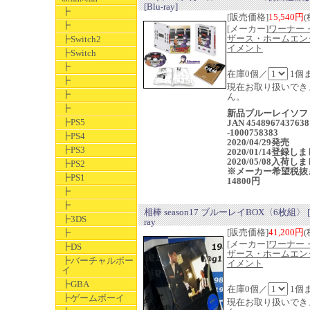
[Blu-ray]
┣
[販売価格]
15,540円
(
┣
[メーカー]
ワーナー
ザース・ホームエン
┣Switch2
イメント
┣Switch
┣
在庫0個／
1個
┣
現在お取り扱いでき
┣
ん。
┣
新品ブルーレイソフ
┣PS5
JAN 4548967437638
-1000758383
┣PS4
2020/04/29発売
┣PS3
2020/01/14登録し
2020/05/08入荷し
┣PS2
※メーカー希望税抜
┣PS1
14800円
┣
┣
相棒 season17 ブルーレイBOX〈6枚組〉 [B
┣3DS
ray
[販売価格]
41,200円
(
┣
[メーカー]
ワーナー
┣DS
ザース・ホームエン
┣バーチャルボー
イメント
イ
┣GBA
在庫0個／
1個
┣ゲームボーイ
現在お取り扱いでき