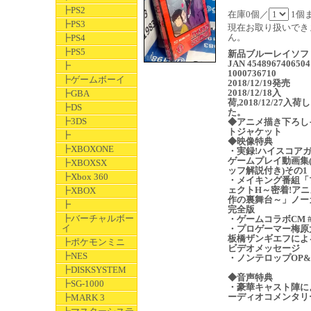
┣PS2
在庫0個／
1個
┣PS3
現在お取り扱いでき
ん。
┣PS4
┣PS5
新品ブルーレイソフ
JAN 4548967406504
┣
1000736710
┣ゲームボーイ
2018/12/19発売
2018/12/18入
┣GBA
荷,2018/12/27入荷
┣DS
た。
┣3DS
◆アニメ描き下ろし
トジャケット
┣
◆映像特典
┣XBOXONE
・実録!ハイスコア
ゲームプレイ動画集
┣XBOXSX
ッフ解説付き)その1
┣Xbox 360
・メイキング番組「
ェクトH～密着!アニ
┣XBOX
作の裏舞台～」ノー
┣
完全版
┣バーチャルボー
・ゲームコラボCM #
イ
・プロゲーマー梅原
板橋ザンギエフによ
┣ポケモンミニ
ビデオメッセージ
┣NES
・ノンテロップOP&
┣DISKSYSTEM
◆音声特典
┣SG-1000
・豪華キャスト陣に
ーディオコメンタリ
┣MARK 3