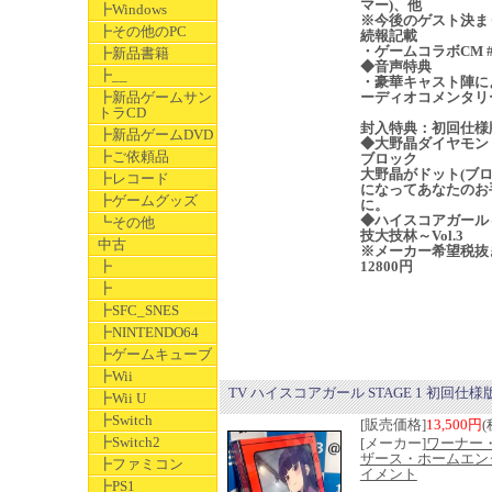
マー)、他
┣Windows
※今後のゲスト決ま
┣その他のPC
続報記載
・ゲームコラボCM #
┣新品書籍
◆音声特典
┣__
・豪華キャスト陣に
┣新品ゲームサン
ーディオコメンタリ
トラCD
封入特典：初回仕様
┣新品ゲームDVD
◆大野晶ダイヤモン
┣ご依頼品
ブロック
大野晶がドット(ブロ
┣レコード
になってあなたのお
┣ゲームグッズ
に。
◆ハイスコアガール
┗その他
技大技林～Vol.3
中古
※メーカー希望税抜
┣
12800円
┣
┣SFC_SNES
┣NINTENDO64
┣ゲームキューブ
┣Wii
TV ハイスコアガール STAGE 1 初回仕様版
┣Wii U
┣Switch
[販売価格]
13,500円
(
┣Switch2
[メーカー]
ワーナー
ザース・ホームエン
┣ファミコン
イメント
┣PS1