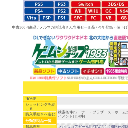
中古300円商品
/
メルマガ購読者さん専用セール品
/
今年登録・値下げ
NEW 1983特典付ソフト
SUPERやのまんCOLLECTION 学校で
HOME
ショッピングを続
ける
検索条件[ワーナー・ブラザース・ホーム
購入手続きへ進む
イメント] [14件]
分類別商品一覧
ハイスコアガールII STAGE 2〈初回仕様
新品商品