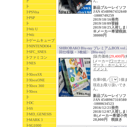
┣
ん。
┣
新品ブルーレイソフ
JAN 4548967432640
┣PSVita
-1000749259
┣PSP
2019/10/16発売
┣
2019/10/09登録
2019/10/25入荷し
┣Wii U
※メーカー希望税抜
┣Wii
38000円
┣ゲームキューブ
┣NINTENDO64
SHIROBAKO Blu-ray プレミアムBOX vol
┣SFC_SNES
回仕様版・3枚組〉 [Blu-ray]
[販売価格]
29,400円
(
┣ファミコン
[メーカー]
ワーナー
┣NES
ザース・ホームエン
┣
イメント
┣XboxSX
在庫0個／
1個
┣XboxONE
現在お取り扱いでき
┣Xbox 360
ん。
┣Xbox
新品ブルーレイソフ
┣
JAN 4548967310580
┣DC
-1000634523
2016/12/21発売
┣SS
2018/12/07入荷し
┣MD_GENESIS
※(メーカー希望小
28,000円 税抜き
┣MARK 3
┣SG1000