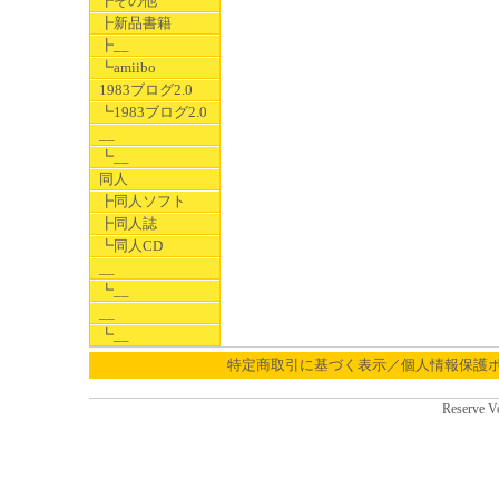
┣その他
┣新品書籍
┣__
┗amiibo
1983ブログ2.0
┗1983ブログ2.0
__
┗__
同人
┣同人ソフト
┣同人誌
┗同人CD
__
┗__
__
┗__
特定商取引に基づく表示／個人情報保護
Reserve V