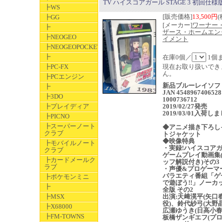
TV ハイスコアガール STAGE 3 初回仕様版
┣WS
[販売価格]
13,500円
(
┣GG
[メーカー]
ワーナー
┣
ザース・ホームエン
┣NEOGEO
イメント
┣NEOGEOPOCKET
┣
在庫0個／
1個
┣PC-FX
現在お取り扱いでき
ん。
┣PCエンジン
新品ブルーレイソ
┣
JAN 4548967406528
┣3DO
1000736712
┣プレイディア
2019/02/27発売
2019/03/01入荷し
┣PICNO
┣スーパーノート
◆アニメ描き下ろし
クラブ
トジャケット
◆映像特典
┣モバイルノート
・実録!ハイスコア
クラブ
ゲームプレイ動画集
┣カードメールク
ッフ解説付き)その3
ラブ
・声優&プロゲーマ
バラエティ番組「ゲ
┣ポケモンミニ
で遊ぼう!!」ノーカ
┣
全版 その2
┣MSX
出演:天﨑滉平(矢口
役)、鈴代紗弓(大野
┣X68000
広瀬ゆうき(日高小春
┣FM-TOWNS
板橋ザンギエフ(プ