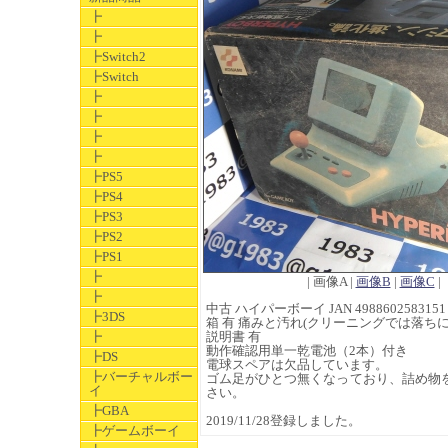
┣
┣
┣Switch2
┣Switch
┣
┣
┣
┣
┣PS5
┣PS4
┣PS3
┣PS2
┣PS1
┣
| 画像A |
画像B
|
画像C
|
┣
中古 ハイパーボーイ JAN 4988602583151
┣3DS
箱 有 痛みと汚れ(クリーニングでは落ち
┣
説明書 有
動作確認用単一乾電池（2本）付き
┣DS
電球スペアは欠品しています。
┣バーチャルボー
ゴム足がひとつ無くなっており、詰め物
イ
さい。
┣GBA
2019/11/28登録しました。
┣ゲームボーイ