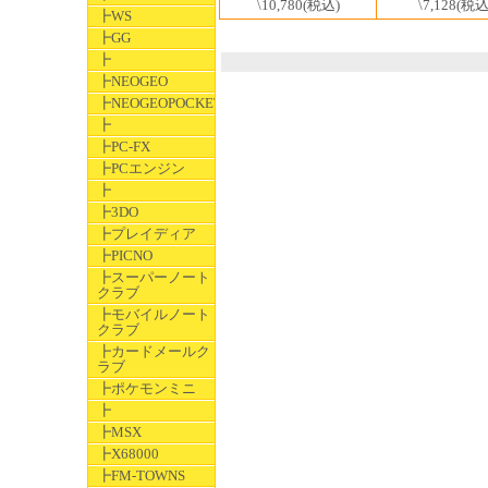
\7,128
(税込
\10,780
(税込)
┣WS
┣GG
┣
┣NEOGEO
┣NEOGEOPOCKET
┣
┣PC-FX
┣PCエンジン
┣
┣3DO
┣プレイディア
┣PICNO
┣スーパーノート
クラブ
┣モバイルノート
クラブ
┣カードメールク
ラブ
┣ポケモンミニ
┣
┣MSX
┣X68000
┣FM-TOWNS