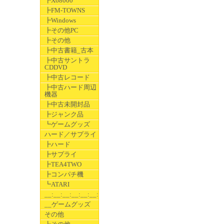
┣X68000
┣FM-TOWNS
┣Windows
┣その他PC
┣その他
┣中古書籍_古本
┣中古サントラ
CDDVD
┣中古レコード
┣中古ハード周辺
機器
┣中古未開封品
┣ジャンク品
┗ゲームグッズ
ハード／サプライ
┣ハード
┣サプライ
┣TEA4TWO
┣コンパチ機
┗ATARI
__:__:__:__:__:__:__
__ゲームグッズ
その他