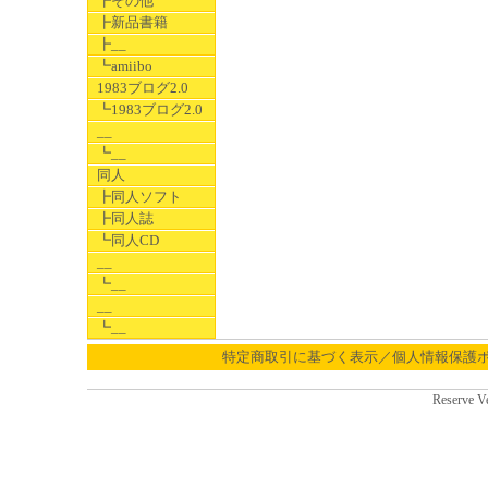
┣その他
┣新品書籍
┣__
┗amiibo
1983ブログ2.0
┗1983ブログ2.0
__
┗__
同人
┣同人ソフト
┣同人誌
┗同人CD
__
┗__
__
┗__
特定商取引に基づく表示／個人情報保護
Reserve V