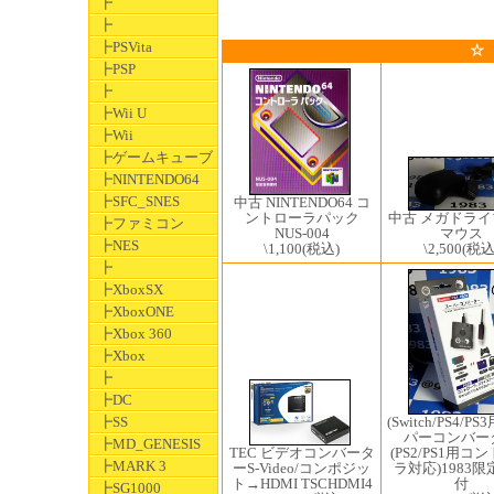
┣
┣
┣PSVita
☆
┣PSP
┣
┣Wii U
┣Wii
┣ゲームキューブ
┣NINTENDO64
┣SFC_SNES
中古 NINTENDO64 コ
ントローラパック
中古 メガドラ
┣ファミコン
NUS-004
マウス
┣NES
\1,100
(税込)
\2,500
(税込
┣
┣XboxSX
┣XboxONE
┣Xbox 360
┣Xbox
┣
┣DC
(Switch/PS4/P
┣SS
パーコンバー
┣MD_GENESIS
(PS2/PS1用コ
TEC ビデオコンバータ
┣MARK 3
ラ対応)1983
ーS-Video/コンポジッ
付
ト→HDMI TSCHDMI4
┣SG1000