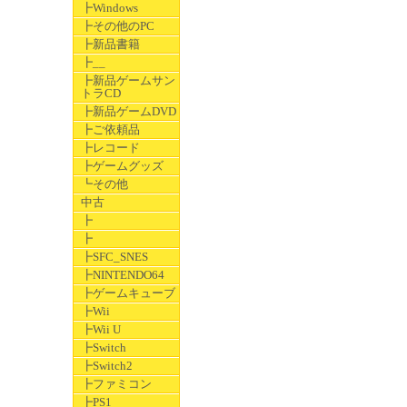
┣Windows
┣その他のPC
┣新品書籍
┣__
┣新品ゲームサン
トラCD
┣新品ゲームDVD
┣ご依頼品
┣レコード
┣ゲームグッズ
┗その他
中古
┣
┣
┣SFC_SNES
┣NINTENDO64
┣ゲームキューブ
┣Wii
┣Wii U
┣Switch
┣Switch2
┣ファミコン
┣PS1