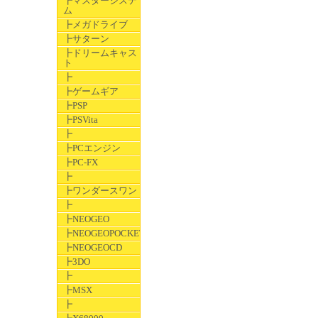
┣マスターシステ
ム
┣メガドライブ
┣サターン
┣ドリームキャス
ト
┣
┣ゲームギア
┣PSP
┣PSVita
┣
┣PCエンジン
┣PC-FX
┣
┣ワンダースワン
┣
┣NEOGEO
┣NEOGEOPOCKET
┣NEOGEOCD
┣3DO
┣
┣MSX
┣