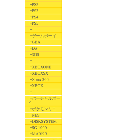
┣PS2
┣PS3
┣PS4
┣PS5
┣
┣ゲームボーイ
┣GBA
┣DS
┣3DS
┣
┣XBOXONE
┣XBOXSX
┣Xbox 360
┣XBOX
┣
┣バーチャルボー
イ
┣ポケモンミニ
┣NES
┣DISKSYSTEM
┣SG-1000
┣MARK 3