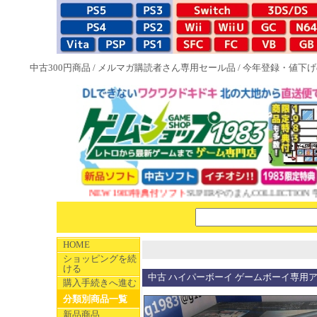
中古300円商品
/
メルマガ購読者さん専用セール品
/
今年登録・値下げ
NEW 1983特典付ソフト
SUPERやのまんCOLLECTION 
HOME
ショッピングを続
ける
中古 ハイパーボーイ ゲームボーイ専用
購入手続きへ進む
分類別商品一覧
新品商品