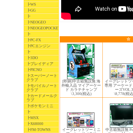
┣WS
┣GG
┣
┣NEOGEO
┣NEOGEOPOCKET
┣
☆
┣PC-FX
┣PCエンジン
┣
┣3DO
┣プレイディア
┣PICNO
┣スーパーノート
クラブ
イーグレットツ
[即納]中古箱無説無 海
専用 アーケー
外輸入品 マイアーケー
┣モバイルノート
ーズVOL.
ド カラテチャンプ
クラブ
\8,778
(税込
\3,300
(税込)
┣カードメールク
ラブ
┣ポケモンミニ
┣
┣MSX
┣X68000
中古箱無説無 Port
┣FM-TOWNS
イーグレットツーミニ