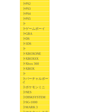
┣PS2
┣PS3
┣PS4
┣PS5
┣
┣ゲームボーイ
┣GBA
┣DS
┣3DS
┣
┣XBOXONE
┣XBOXSX
┣Xbox 360
┣XBOX
┣
┣バーチャルボー
イ
┣ポケモンミニ
┣NES
┣DISKSYSTEM
┣SG-1000
┣MARK 3