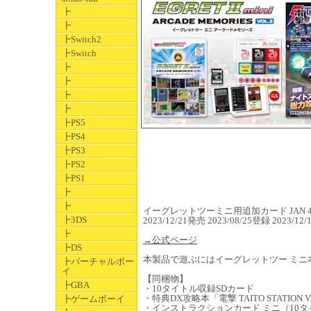
┣
┣
┣Switch2
┣Switch
┣
┣
┣
┣
┣PS5
┣PS4
┣PS3
┣PS2
┣PS1
┣
┣
イーグレットツーミニ用追加カード JAN 4988
┣3DS
2023/12/21発売 2023/08/25登録 2023
┣
→公式ページ
┣DS
本製品で遊ぶにはイーグレットツー ミニ
┣バーチャルボー
イ
【同梱物】
┣GBA
・10タイトル収録SDカード
・特典DX攻略本「電撃 TAITO STATION
┣ゲームボーイ
・インストラクションカード ミニ（10タ