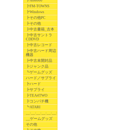
┣X68000
┣FM-TOWNS
┣Windows
┣その他PC
┣その他
┣中古書籍_古本
┣中古サントラ
CDDVD
┣中古レコード
┣中古ハード周辺
機器
┣中古未開封品
┣ジャンク品
┗ゲームグッズ
ハード／サプライ
┣ハード
┣サプライ
┣TEA4TWO
┣コンパチ機
┗ATARI
__:__:__:__:__:__:__
__ゲームグッズ
その他