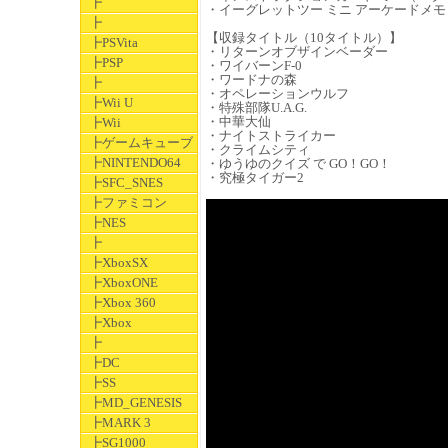
┣
・イーグレットツー ミニ アーケードメモリ
┣
【収録タイトル（10タイトル）】
┣PSVita
・リターンオブザインベーダー
┣PSP
・ワイバーンF-0
・ワードナの森
┣
・オペレーションウルフ
┣Wii U
・特殊部隊U.A.G.
・中華大仙
┣Wii
・ナイトストライカー
┣ゲームキューブ
・クライムシティ
┣NINTENDO64
・ゆうゆのクイズ で GO！GO！
・究極タイガー2
┣SFC_SNES
┣ファミコン
┣NES
┣
┣XboxSX
┣XboxONE
┣Xbox 360
┣Xbox
┣
┣DC
┣SS
┣MD_GENESIS
┣MARK 3
┣SG1000