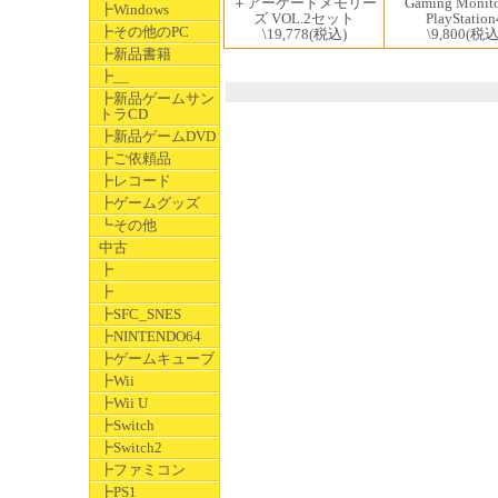
Gaming Monito
＋アーケードメモリー
┣Windows
PlayStation
ズ VOL.2セット
┣その他のPC
\9,800
(税込
\19,778
(税込)
┣新品書籍
┣__
┣新品ゲームサン
トラCD
┣新品ゲームDVD
┣ご依頼品
┣レコード
┣ゲームグッズ
┗その他
中古
┣
┣
┣SFC_SNES
┣NINTENDO64
┣ゲームキューブ
┣Wii
┣Wii U
┣Switch
┣Switch2
┣ファミコン
┣PS1