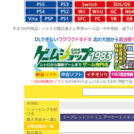
中古300円商品
/
メルマガ購読者さん専用セール品
/
今年登録・値下げ
NEW 1983特典付ソフト
SUPERやのまんCOLLECTION 学校であ
HOME
ショッピングを続
ける
イーグレットツー ミニ アーケードメモリー
購入手続きへ進む
分類別商品一覧
新品商品