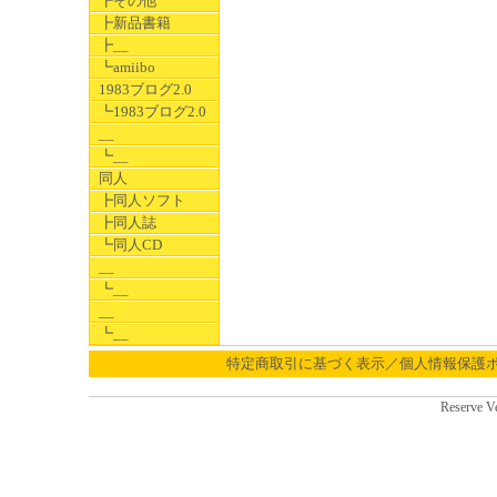
┣その他
┣新品書籍
┣__
┗amiibo
1983ブログ2.0
┗1983ブログ2.0
__
┗__
同人
┣同人ソフト
┣同人誌
┗同人CD
__
┗__
__
┗__
特定商取引に基づく表示／個人情報保護
Reserve V