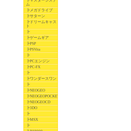
┣マスターシステ
ム
┣メガドライブ
┣サターン
┣ドリームキャス
ト
┣
┣ゲームギア
┣PSP
┣PSVita
┣
┣PCエンジン
┣PC-FX
┣
┣ワンダースワン
┣
┣NEOGEO
┣NEOGEOPOCKET
┣NEOGEOCD
┣3DO
┣
┣MSX
┣