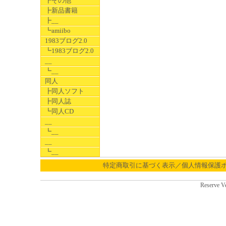
┣その他
┣新品書籍
┣__
┗amiibo
1983ブログ2.0
┗1983ブログ2.0
__
┗__
同人
┣同人ソフト
┣同人誌
┗同人CD
__
┗__
__
┗__
特定商取引に基づく表示／個人情報保護
Reserve V