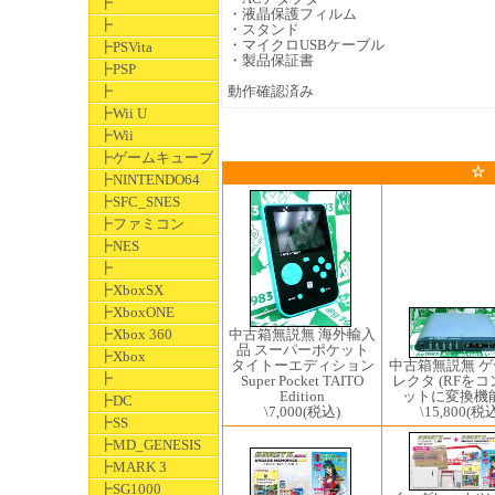
┣
・液晶保護フィルム
┣
・スタンド
・マイクロUSBケーブル
┣PSVita
・製品保証書
┣PSP
┣
動作確認済み
┣Wii U
┣Wii
┣ゲームキューブ
☆
┣NINTENDO64
┣SFC_SNES
┣ファミコン
┣NES
┣
┣XboxSX
┣XboxONE
中古箱無説無 海外輸入
┣Xbox 360
品 スーパーポケット
┣Xbox
中古箱無説無 
タイトーエディション
┣
レクタ (RFを
Super Pocket TAITO
ットに変換機能
Edition
┣DC
\15,800
(税込
\7,000
(税込)
┣SS
┣MD_GENESIS
┣MARK 3
┣SG1000