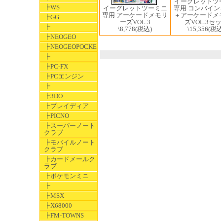
イーグレットツ
┣WS
イーグレットツーミニ
専用 コンバイ
専用 アーケードメモリ
＋アーケードメ
┣GG
ーズVOL.3
ズVOL.3セ
┣
\8,778
(税込)
\15,356
(税込
┣NEOGEO
┣NEOGEOPOCKET
┣
┣PC-FX
┣PCエンジン
┣
┣3DO
┣プレイディア
┣PICNO
┣スーパーノート
クラブ
┣モバイルノート
クラブ
┣カードメールク
ラブ
┣ポケモンミニ
┣
┣MSX
┣X68000
┣FM-TOWNS