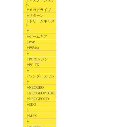
┣マスターシステ
ム
┣メガドライブ
┣サターン
┣ドリームキャス
ト
┣
┣ゲームギア
┣PSP
┣PSVita
┣
┣PCエンジン
┣PC-FX
┣
┣ワンダースワン
┣
┣NEOGEO
┣NEOGEOPOCKET
┣NEOGEOCD
┣3DO
┣
┣MSX
┣