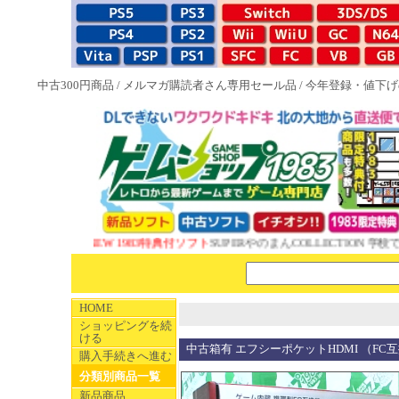
中古300円商品
/
メルマガ購読者さん専用セール品
/
今年登録・値下げ
NEW 1983特典付ソフト
SUPERやのまんCOLLECTION 学校で
HOME
ショッピングを続
ける
中古箱有 エフシーポケットHDMI （FC
購入手続きへ進む
分類別商品一覧
新品商品