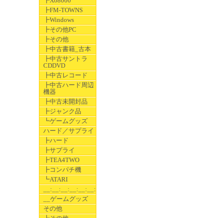
┣X68000
┣FM-TOWNS
┣Windows
┣その他PC
┣その他
┣中古書籍_古本
┣中古サントラ
CDDVD
┣中古レコード
┣中古ハード周辺
機器
┣中古未開封品
┣ジャンク品
┗ゲームグッズ
ハード／サプライ
┣ハード
┣サプライ
┣TEA4TWO
┣コンパチ機
┗ATARI
__:__:__:__:__:__:__
__ゲームグッズ
その他