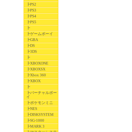
┣PS2
┣PS3
┣PS4
┣PS5
┣
┣ゲームボーイ
┣GBA
┣DS
┣3DS
┣
┣XBOXONE
┣XBOXSX
┣Xbox 360
┣XBOX
┣
┣バーチャルボー
イ
┣ポケモンミニ
┣NES
┣DISKSYSTEM
┣SG-1000
┣MARK 3