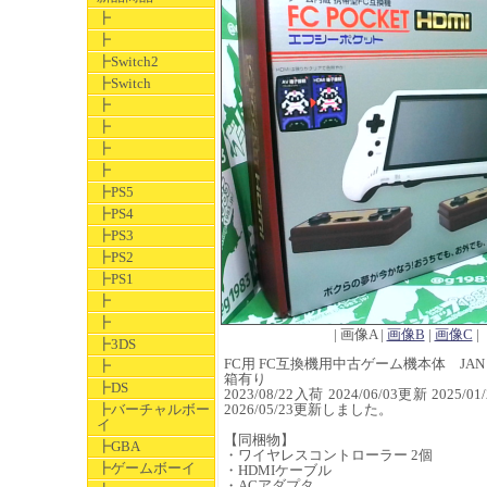
┣
┣
┣Switch2
┣Switch
┣
┣
┣
┣
┣PS5
┣PS4
┣PS3
┣PS2
┣PS1
┣
┣
| 画像A |
画像B
|
画像C
|
┣3DS
FC用 FC互換機用中古ゲーム機本体 JAN 458
┣
箱有り
┣DS
2023/08/22入荷 2024/06/03更新 2025/0
┣バーチャルボー
2026/05/23更新しました。
イ
【同梱物】
┣GBA
・ワイヤレスコントローラー 2個
┣ゲームボーイ
・HDMIケーブル
・ACアダプタ