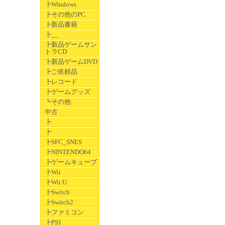
┣Windows
┣その他のPC
┣新品書籍
┣__
┣新品ゲームサン
トラCD
┣新品ゲームDVD
┣ご依頼品
┣レコード
┣ゲームグッズ
┗その他
中古
┣
┣
┣SFC_SNES
┣NINTENDO64
┣ゲームキューブ
┣Wii
┣Wii U
┣Switch
┣Switch2
┣ファミコン
┣PS1