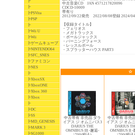
┣
中古音楽CD JAN 4571217820096
┣
CDCD-10009
帯有り
┣PSVita
2012/09/22発売 2022/08/08登録 202
┣PSP
【収録タイトル】
┣
・フェリオス
┣Wii U
・メガトラックス
┣Wii
・ボールジャックス
・バーニングフォース
┣ゲームキューブ
・レッスルボール
┣NINTENDO64
・スプラッターハウス PART3
┣SFC_SNES
┣ファミコン
┣NES
☆
┣
┣XboxSX
┣XboxONE
┣Xbox 360
┣Xbox
┣
┣DC
┣SS
中古帯有 非売品
中古帯有 非売品 ダラ
┣MD_GENESIS
イアス ジ オム
イアス ジ オムニバス3
DARIUS TH
DARIUS THE
┣MARK 3
OMNIBUS II 
OMNIBUS III -邂逅-
┣SG1000
\700
(税込)
\700
(税込)