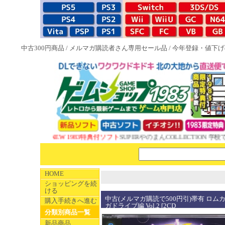
中古300円商品
/
メルマガ購読者さん専用セール品
/
今年登録・値下げ
NEW 1983特典付ソフト
SUPERやのまんCOLLECTION 学校で
HOME
ショッピングを続
ける
中古(メルマガ購読で500円引)帯有 ロムカ
購入手続きへ進む
ガドライブ編 Vol.2 [2CD
分類別商品一覧
新品商品