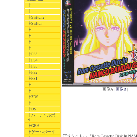
┣
┣
┣Switch2
┣Switch
┣
┣
┣
┣
┣PS5
┣PS4
┣PS3
┣PS2
┣PS1
┣
| 画像A |
画像B
|
┣
┣3DS
┣
┣DS
┣バーチャルボー
イ
┣GBA
┣ゲームボーイ
正式タイトル 『Rom Cassette Disk In NA