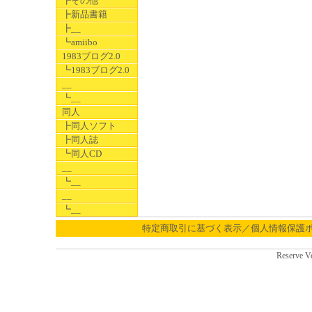
┣その他
┣新品書籍
┣__
┗amiibo
1983ブログ2.0
┗1983ブログ2.0
__
┗__
同人
┣同人ソフト
┣同人誌
┗同人CD
__
┗__
__
┗__
特定商取引に基づく表示／個人情報保護
Reserve V