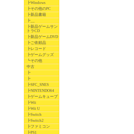
┣Windows
┣その他のPC
┣新品書籍
┣__
┣新品ゲームサン
トラCD
┣新品ゲームDVD
┣ご依頼品
┣レコード
┣ゲームグッズ
┗その他
中古
┣
┣
┣SFC_SNES
┣NINTENDO64
┣ゲームキューブ
┣Wii
┣Wii U
┣Switch
┣Switch2
┣ファミコン
┣PS1