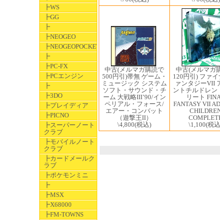
┣WS
┣GG
┣
┣NEOGEO
┣NEOGEOPOCKET
┣
┣PC-FX
中古(メルマガ購読で
中古(メルマガ
┣PCエンジン
500円引)帯無 ゲーム・
120円引) ファ
ミュージック システム
ァンタジーVII
┣
ソフト・サウンド・チ
ントチルドレン
┣3DO
ーム 大戦略III’90/イン
リート FIN
ペリアル・フォース/
FANTASY VII A
┣プレイディア
エアー・コンバット
CHILDRE
┣PICNO
（遊撃王II）
COMPLET
\4,800
(税込)
\1,100
(税込
┣スーパーノート
クラブ
┣モバイルノート
クラブ
┣カードメールク
ラブ
┣ポケモンミニ
┣
┣MSX
┣X68000
┣FM-TOWNS