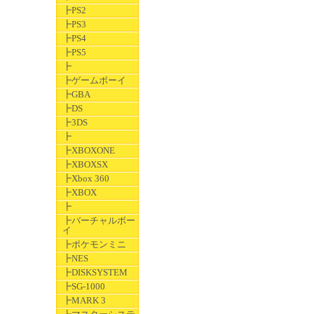
┣PS2
┣PS3
┣PS4
┣PS5
┣
┣ゲームボーイ
┣GBA
┣DS
┣3DS
┣
┣XBOXONE
┣XBOXSX
┣Xbox 360
┣XBOX
┣
┣バーチャルボー
イ
┣ポケモンミニ
┣NES
┣DISKSYSTEM
┣SG-1000
┣MARK 3