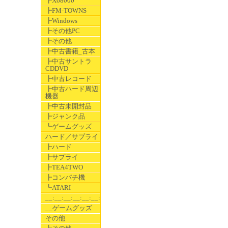
┣X68000
┣FM-TOWNS
┣Windows
┣その他PC
┣その他
┣中古書籍_古本
┣中古サントラ
CDDVD
┣中古レコード
┣中古ハード周辺
機器
┣中古未開封品
┣ジャンク品
┗ゲームグッズ
ハード／サプライ
┣ハード
┣サプライ
┣TEA4TWO
┣コンパチ機
┗ATARI
__:__:__:__:__:__:__
__ゲームグッズ
その他