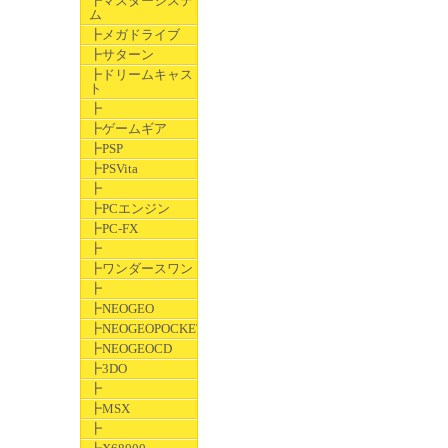
┣マスターシステ
ム
┣メガドライブ
┣サターン
┣ドリームキャス
ト
┣
┣ゲームギア
┣PSP
┣PSVita
┣
┣PCエンジン
┣PC-FX
┣
┣ワンダースワン
┣
┣NEOGEO
┣NEOGEOPOCKET
┣NEOGEOCD
┣3DO
┣
┣MSX
┣