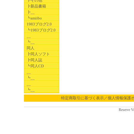
┣その他
┣新品書籍
┣__
┗amiibo
1983ブログ2.0
┗1983ブログ2.0
__
┗__
同人
┣同人ソフト
┣同人誌
┗同人CD
__
┗__
__
┗__
特定商取引に基づく表示／個人情報保護
Reserve V