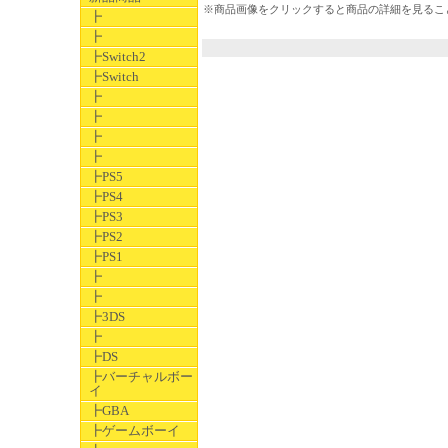
※商品画像をクリックすると商品の詳細を見るこ
┣
┣
┣Switch2
┣Switch
┣
┣
┣
┣
┣PS5
┣PS4
┣PS3
┣PS2
┣PS1
┣
┣
┣3DS
┣
┣DS
┣バーチャルボー
イ
┣GBA
┣ゲームボーイ