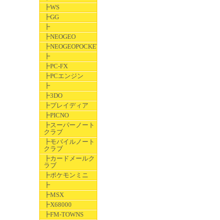
┣WS
┣GG
┣
┣NEOGEO
┣NEOGEOPOCKET
┣
┣PC-FX
┣PCエンジン
┣
┣3DO
┣プレイディア
┣PICNO
┣スーパーノート
クラブ
┣モバイルノート
クラブ
┣カードメールク
ラブ
┣ポケモンミニ
┣
┣MSX
┣X68000
┣FM-TOWNS