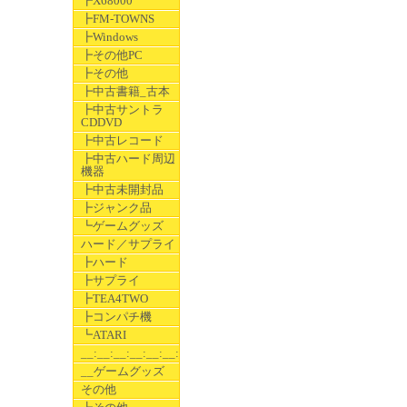
┣X68000
┣FM-TOWNS
┣Windows
┣その他PC
┣その他
┣中古書籍_古本
┣中古サントラ
CDDVD
┣中古レコード
┣中古ハード周辺
機器
┣中古未開封品
┣ジャンク品
┗ゲームグッズ
ハード／サプライ
┣ハード
┣サプライ
┣TEA4TWO
┣コンパチ機
┗ATARI
__:__:__:__:__:__:__
__ゲームグッズ
その他