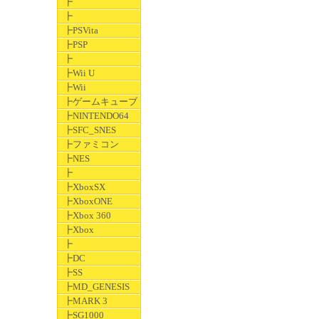
┣
┣
┣PSVita
┣PSP
┣
┣Wii U
┣Wii
┣ゲームキューブ
┣NINTENDO64
┣SFC_SNES
┣ファミコン
┣NES
┣
┣XboxSX
┣XboxONE
┣Xbox 360
┣Xbox
┣
┣DC
┣SS
┣MD_GENESIS
┣MARK 3
┣SG1000