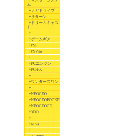
┣マスターシステ
ム
┣メガドライブ
┣サターン
┣ドリームキャス
ト
┣
┣ゲームギア
┣PSP
┣PSVita
┣
┣PCエンジン
┣PC-FX
┣
┣ワンダースワン
┣
┣NEOGEO
┣NEOGEOPOCKET
┣NEOGEOCD
┣3DO
┣
┣MSX
┣