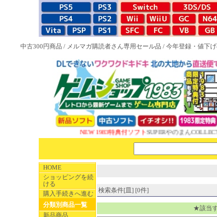
中古300円商品
/
メルマガ購読者さん専用セール品
/
今年登録・値下げ
NEW 1983特典付ソフト
SUPERやのまんCOLLECT
HOME
ショッピングを続
ける
検索条件[皿] [0件]
購入手続きへ進む
分類別商品一覧
★該当
新品商品