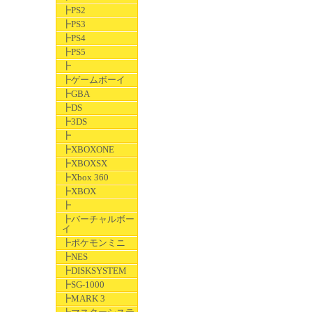
┣PS2
┣PS3
┣PS4
┣PS5
┣
┣ゲームボーイ
┣GBA
┣DS
┣3DS
┣
┣XBOXONE
┣XBOXSX
┣Xbox 360
┣XBOX
┣
┣バーチャルボー
イ
┣ポケモンミニ
┣NES
┣DISKSYSTEM
┣SG-1000
┣MARK 3