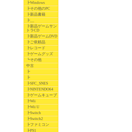
┣Windows
┣その他のPC
┣新品書籍
┣__
┣新品ゲームサン
トラCD
┣新品ゲームDVD
┣ご依頼品
┣レコード
┣ゲームグッズ
┗その他
中古
┣
┣
┣SFC_SNES
┣NINTENDO64
┣ゲームキューブ
┣Wii
┣Wii U
┣Switch
┣Switch2
┣ファミコン
┣PS1