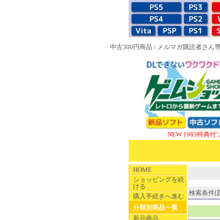
中古300円商品
/
メルマガ購読者さん
NEW 1983特典付ソフト
SU
HOME
ショッピングを続
ける
検索条件[皿]
購入手続きへ進む
分類別商品一覧
新品商品