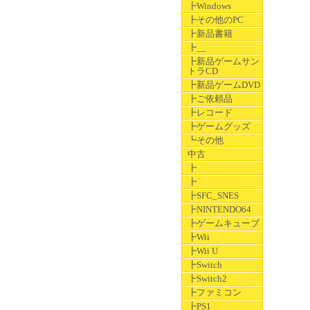
┣Windows
┣その他のPC
┣新品書籍
┣__
┣新品ゲームサン
トラCD
┣新品ゲームDVD
┣ご依頼品
┣レコード
┣ゲームグッズ
┗その他
中古
┣
┣
┣SFC_SNES
┣NINTENDO64
┣ゲームキューブ
┣Wii
┣Wii U
┣Switch
┣Switch2
┣ファミコン
┣PS1