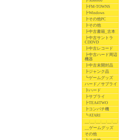
┣X68000
┣FM-TOWNS
┣Windows
┣その他PC
┣その他
┣中古書籍_古本
┣中古サントラ
CDDVD
┣中古レコード
┣中古ハード周辺
機器
┣中古未開封品
┣ジャンク品
┗ゲームグッズ
ハード／サプライ
┣ハード
┣サプライ
┣TEA4TWO
┣コンパチ機
┗ATARI
__:__:__:__:__:__:__
__ゲームグッズ
その他