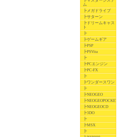
┣マスターシステ
ム
┣メガドライブ
┣サターン
┣ドリームキャス
ト
┣
┣ゲームギア
┣PSP
┣PSVita
┣
┣PCエンジン
┣PC-FX
┣
┣ワンダースワン
┣
┣NEOGEO
┣NEOGEOPOCKET
┣NEOGEOCD
┣3DO
┣
┣MSX
┣