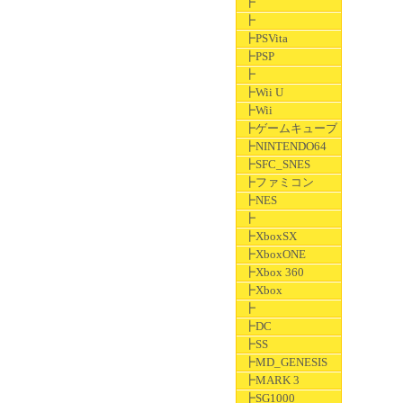
┣
┣
┣PSVita
┣PSP
┣
┣Wii U
┣Wii
┣ゲームキューブ
┣NINTENDO64
┣SFC_SNES
┣ファミコン
┣NES
┣
┣XboxSX
┣XboxONE
┣Xbox 360
┣Xbox
┣
┣DC
┣SS
┣MD_GENESIS
┣MARK 3
┣SG1000