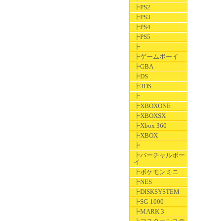
┣PS2
┣PS3
┣PS4
┣PS5
┣
┣ゲームボーイ
┣GBA
┣DS
┣3DS
┣
┣XBOXONE
┣XBOXSX
┣Xbox 360
┣XBOX
┣
┣バーチャルボー
イ
┣ポケモンミニ
┣NES
┣DISKSYSTEM
┣SG-1000
┣MARK 3