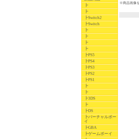
※商品画像
┣
┣
┣Switch2
┣Switch
┣
┣
┣
┣
┣PS5
┣PS4
┣PS3
┣PS2
┣PS1
┣
┣
┣3DS
┣
┣DS
┣バーチャルボー
イ
┣GBA
┣ゲームボーイ