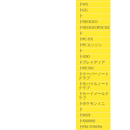
┣WS
┣GG
┣
┣NEOGEO
┣NEOGEOPOCKET
┣
┣PC-FX
┣PCエンジン
┣
┣3DO
┣プレイディア
┣PICNO
┣スーパーノート
クラブ
┣モバイルノート
クラブ
┣カードメールク
ラブ
┣ポケモンミニ
┣
┣MSX
┣X68000
┣FM-TOWNS