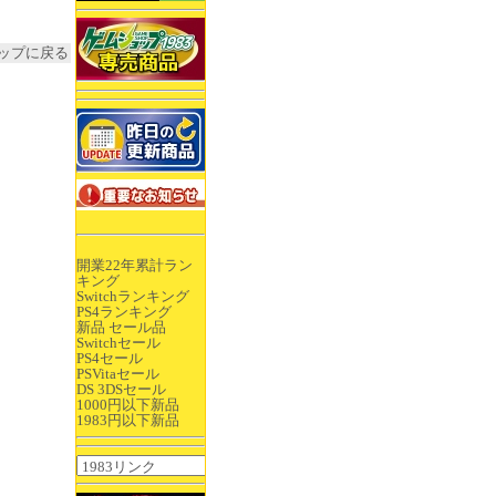
ップに戻る
開業22年累計ラン
キング
Switchランキング
PS4ランキング
新品 セール品
Switchセール
PS4セール
PSVitaセール
DS 3DSセール
1000円以下新品
1983円以下新品