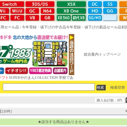
専用セール品
/
今年登録・値下げの中古品
今年登録・値下げの新品セール品
初
総合案内トップページ
PERやのまんCOLLECTION 学校であった怖い話と晦󠄀つきこもり ルート
検索切替
購入合計額：0円
 [0件]
★該当する商品はありません★