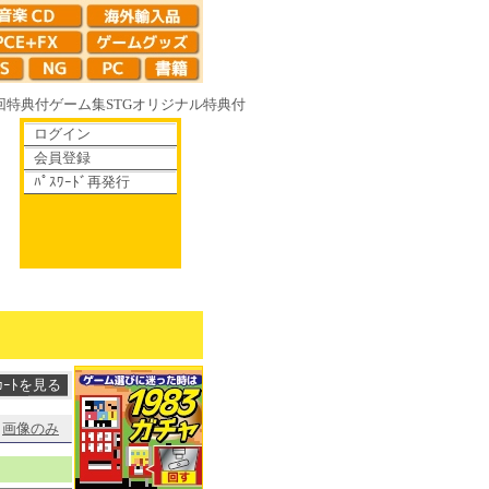
回特典付
ゲーム集
STG
オリジナル特典付
ログイン
会員登録
ﾊﾟｽﾜｰﾄﾞ再発行
16R やがて散りゆく鏡の花へ 70年代風ロボットアニメ ゲッP-X アレサCOL
画像のみ