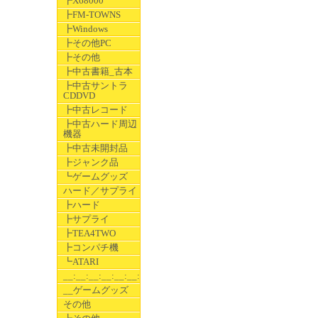
┣X68000
┣FM-TOWNS
┣Windows
┣その他PC
┣その他
┣中古書籍_古本
┣中古サントラ
CDDVD
┣中古レコード
┣中古ハード周辺
機器
┣中古未開封品
┣ジャンク品
┗ゲームグッズ
ハード／サプライ
┣ハード
┣サプライ
┣TEA4TWO
┣コンパチ機
┗ATARI
__:__:__:__:__:__:__
__ゲームグッズ
その他