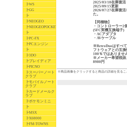
2025/03/18在庫復活
┣WS
2025/09/15更新
┣GG
2026/07/27在庫復
た。
┣
┣NEOGEO
【同梱物】
・コントローラー
┣NEOGEOPOCKET
(SFC実機互換端子)
┣
・ACアダプタ
・AVケーブル
┣PC-FX
┣PCエンジン
※RetroDuoはすべ
┣
フトウェアとの互換
100％ではありませ
┣3DO
※メーカー希望税抜
┣プレイディア
8980円
┣PICNO
※商品画像をクリックすると商品の詳細を見るこ
┣スーパーノート
クラブ
┣モバイルノート
クラブ
┣カードメールク
ラブ
┣ポケモンミニ
┣
┣MSX
┣X68000
┣FM-TOWNS