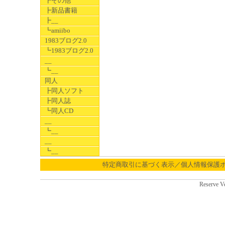
┣その他
┣新品書籍
┣__
┗amiibo
1983ブログ2.0
┗1983ブログ2.0
__
┗__
同人
┣同人ソフト
┣同人誌
┗同人CD
__
┗__
__
┗__
特定商取引に基づく表示／個人情報保護
Reserve V