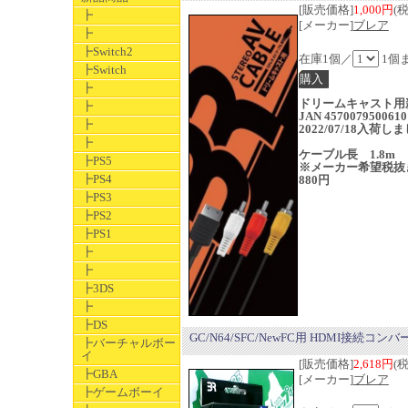
[販売価格]
1,000円
(
┣
[メーカー]
ブレア
┣
┣Switch2
在庫1個／
1個
┣Switch
┣
ドリームキャスト用
┣
JAN 4570079500610
┣
2022/07/18入荷し
┣
ケーブル長 1.8m
┣PS5
※メーカー希望税抜
┣PS4
880円
┣PS3
┣PS2
┣PS1
┣
┣
┣3DS
┣
┣DS
GC/N64/SFC/NewFC用 HDMI接続コン
┣バーチャルボー
イ
[販売価格]
2,618円
(
┣GBA
[メーカー]
ブレア
┣ゲームボーイ