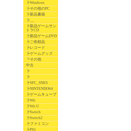
┣Windows
┣その他のPC
┣新品書籍
┣__
┣新品ゲームサン
トラCD
┣新品ゲームDVD
┣ご依頼品
┣レコード
┣ゲームグッズ
┗その他
中古
┣
┣
┣SFC_SNES
┣NINTENDO64
┣ゲームキューブ
┣Wii
┣Wii U
┣Switch
┣Switch2
┣ファミコン
┣PS1