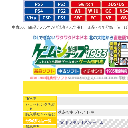
中古300円商品
/
メルマガ購読者さん専用セール品
/
今年登録・値下げ
NEW 1983特典付ソフト
SUPERやのまんCOLLECTION 学校
HOME
ショッピングを続
ける
検索条件[ブレア] [5件]
購入手続きへ進む
分類別商品一覧
DC用 ステレオAVケーブル
新品商品