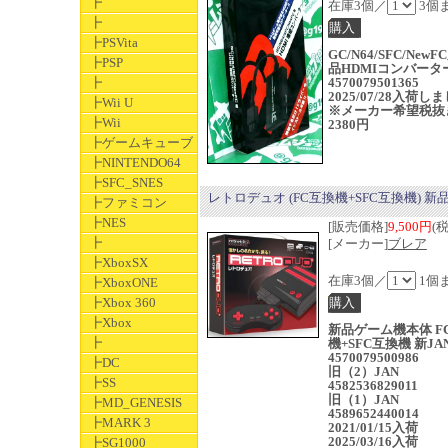
┣
在庫3個／
3個
┣
┣PSVita
GC/N64/SFC/New
┣PSP
品HDMIコンバーター
┣
4570079501365
2025/07/28入荷し
┣Wii U
※メーカー希望税抜
┣Wii
2380円
┣ゲームキューブ
┣NINTENDO64
┣SFC_SNES
レトロデュオ (FC互換機+SFC互換機) 新
┣ファミコン
┣NES
[販売価格]
9,500円
(
┣
[メーカー]
ブレア
┣XboxSX
在庫3個／
1個
┣XboxONE
┣Xbox 360
┣Xbox
新品ゲーム機本体 F
┣
機+SFC互換機 新JA
4570079500986
┣DC
旧（2）JAN
┣SS
4582536829011
旧（1）JAN
┣MD_GENESIS
4589652440014
┣MARK 3
2021/01/15入荷
2025/03/16入荷
┣SG1000