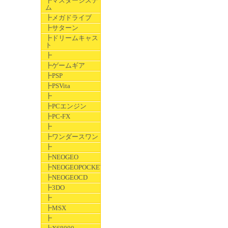
┣マスターシステ
ム
┣メガドライブ
┣サターン
┣ドリームキャス
ト
┣
┣ゲームギア
┣PSP
┣PSVita
┣
┣PCエンジン
┣PC-FX
┣
┣ワンダースワン
┣
┣NEOGEO
┣NEOGEOPOCKET
┣NEOGEOCD
┣3DO
┣
┣MSX
┣