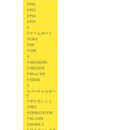
┣PS2
┣PS3
┣PS4
┣PS5
┣
┣ゲームボーイ
┣GBA
┣DS
┣3DS
┣
┣XBOXONE
┣XBOXSX
┣Xbox 360
┣XBOX
┣
┣バーチャルボー
イ
┣ポケモンミニ
┣NES
┣DISKSYSTEM
┣SG-1000
┣MARK 3