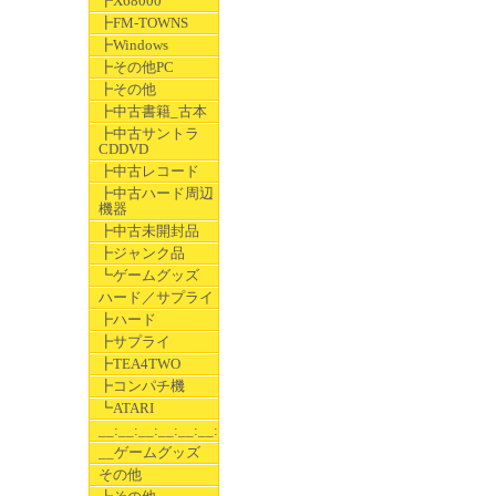
┣X68000
┣FM-TOWNS
┣Windows
┣その他PC
┣その他
┣中古書籍_古本
┣中古サントラ
CDDVD
┣中古レコード
┣中古ハード周辺
機器
┣中古未開封品
┣ジャンク品
┗ゲームグッズ
ハード／サプライ
┣ハード
┣サプライ
┣TEA4TWO
┣コンパチ機
┗ATARI
__:__:__:__:__:__:__
__ゲームグッズ
その他