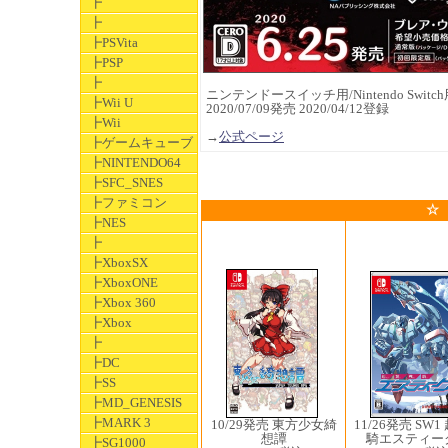
┣
┣
┣PSVita
┣PSP
┣
ニンテンドースイッチ用/Nintendo Switch用
┣Wii U
2020/07/09発売 2020/04/12登録
┣Wii
→
公式ページ
┣ゲームキューブ
┣NINTENDO64
┣SFC_SNES
┣ファミコン
☆
┣NES
┣
┣XboxSX
┣XboxONE
┣Xbox 360
┣Xbox
┣
┣DC
┣SS
┣MD_GENESIS
┣MARK 3
10/29発売 東方少女綺
11/26発売 SW
想譚
騎エスティ
┣SG1000