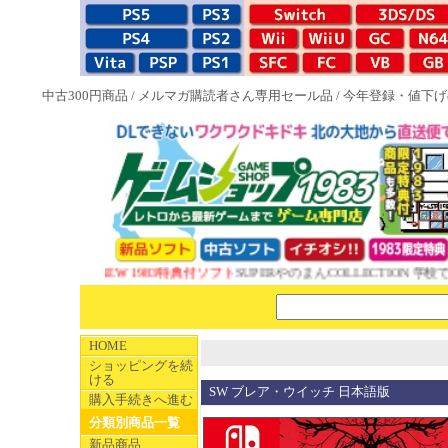
中古300円商品
/
メルマガ購読者さん専用セール品
/
今年登録・値下げ
NEW 1983特典付ソフト
SUPERやのまんCOLLECTION 学校で
HOME
ショッピングを続
ける
SW ブレア・ウイッチ 日本語版
購入手続きへ進む
分類別商品一覧
新品商品