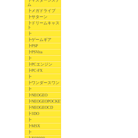
┣マスターシステ
ム
┣メガドライブ
┣サターン
┣ドリームキャス
ト
┣
┣ゲームギア
┣PSP
┣PSVita
┣
┣PCエンジン
┣PC-FX
┣
┣ワンダースワン
┣
┣NEOGEO
┣NEOGEOPOCKET
┣NEOGEOCD
┣3DO
┣
┣MSX
┣