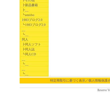
┣その他
┣新品書籍
┣__
┗amiibo
1983ブログ2.0
┗1983ブログ2.0
__
┗__
同人
┣同人ソフト
┣同人誌
┗同人CD
__
┗__
__
┗__
特定商取引に基づく表示／個人情報保護
Reserve V