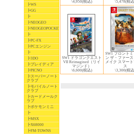
\4,950
(税込)
\5,478
(税込
┣WS
┣GG
┣
┣NEOGEO
┣NEOGEOPOCKET
┣
┣PC-FX
┣PCエンジン
┣
SW1 フロント
SW1 ドラゴンクエスト
ン ザ・ファー
┣3DO
VII Reimagined（リイ
メイク スマー
┣プレイディア
マジンド）
ス
\6,600
(税込)
\3,300
(税込
┣PICNO
┣スーパーノート
クラブ
┣モバイルノート
クラブ
┣カードメールク
ラブ
┣ポケモンミニ
┣
┣MSX
┣X68000
┣FM-TOWNS