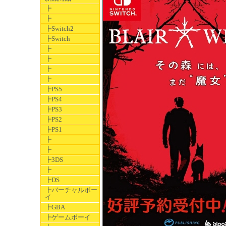
┣
┣
┣Switch2
┣Switch
┣
┣
┣
┣
┣PS5
┣PS4
┣PS3
┣PS2
┣PS1
┣
┣
┣3DS
┣
┣DS
┣バーチャルボー
イ
┣GBA
┣ゲームボーイ