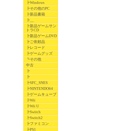
┣Windows
┣その他のPC
┣新品書籍
┣__
┣新品ゲームサン
トラCD
┣新品ゲームDVD
┣ご依頼品
┣レコード
┣ゲームグッズ
┗その他
中古
┣
┣
┣SFC_SNES
┣NINTENDO64
┣ゲームキューブ
┣Wii
┣Wii U
┣Switch
┣Switch2
┣ファミコン
┣PS1