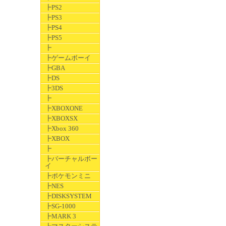
┣PS2
┣PS3
┣PS4
┣PS5
┣
┣ゲームボーイ
┣GBA
┣DS
┣3DS
┣
┣XBOXONE
┣XBOXSX
┣Xbox 360
┣XBOX
┣
┣バーチャルボー
イ
┣ポケモンミニ
┣NES
┣DISKSYSTEM
┣SG-1000
┣MARK 3