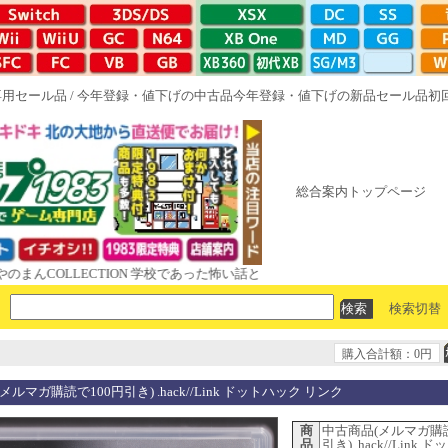
専用セール品
/
今年登録・値下げの中古品
今年登録・値下げの新品セール品
初
総合案内トップページ
OLLECTION 学校であった怖い話と晦󠄀つきこもり ルート16R やがて散
検索切替
購入合計額：0円
メルマガ購読で100円引き) .hack//Link ドットハック リンク
商
中古商品(メルマガ購読
品
引き) .hack//Link