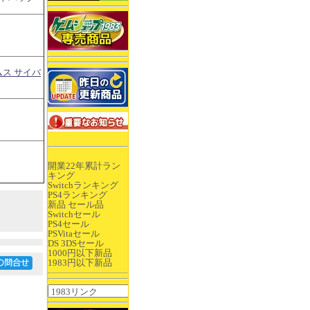
ス サイバ
開業22年累計ラン
キング
Switchランキング
PS4ランキング
新品 セール品
Switchセール
PS4セール
PSVitaセール
DS 3DSセール
1000円以下新品
1983円以下新品