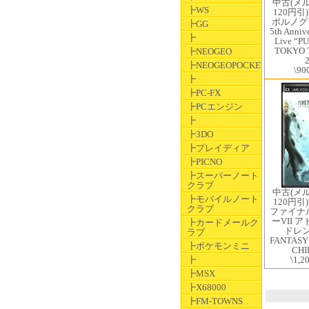
中古(メ
┣WS
120円引)
ポルノグ
┣GG
5th Annive
┣
Live “P
TOKYO 
┣NEOGEO
┣NEOGEOPOCKET
\90
┣
┣PC-FX
┣PCエンジン
┣
┣3DO
┣プレイディア
┣PICNO
┣スーパーノート
クラブ
中古(メ
┣モバイルノート
120円引)
クラブ
ファイナ
ーVII 
┣カードメールク
ドレン 
ラブ
FANTASY
┣ポケモンミニ
CHI
┣
\1,2
┣MSX
┣X68000
┣FM-TOWNS