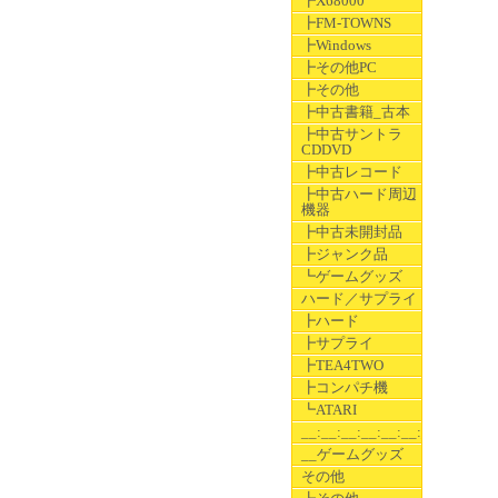
┣X68000
┣FM-TOWNS
┣Windows
┣その他PC
┣その他
┣中古書籍_古本
┣中古サントラ
CDDVD
┣中古レコード
┣中古ハード周辺
機器
┣中古未開封品
┣ジャンク品
┗ゲームグッズ
ハード／サプライ
┣ハード
┣サプライ
┣TEA4TWO
┣コンパチ機
┗ATARI
__:__:__:__:__:__:__
__ゲームグッズ
その他