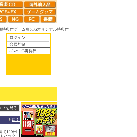
回特典付
ゲーム集
STG
オリジナル特典付
ログイン
会員登録
ﾊﾟｽﾜｰﾄﾞ再発行
りゆく鏡の花へ 70年代風ロボットアニメ ゲッP-X アレサCOLLECTION 
戻る
で100円
 ドットハック