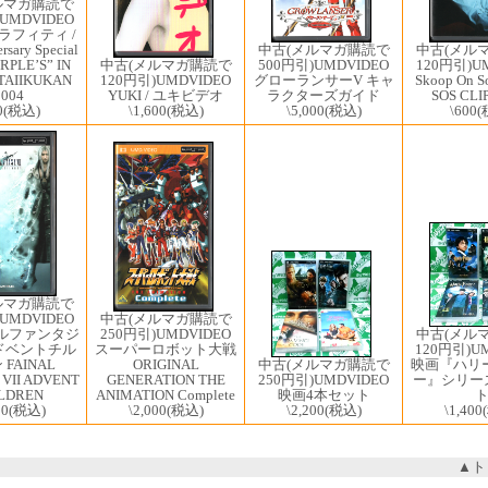
ルマガ購読で
UMDVIDEO
ラフィティ /
中古(メルマガ購読で
rsary Special
中古(メル
中古(メルマガ購読で
500円引)UMDVIDEO
URPLE’S” IN
120円引)U
120円引)UMDVIDEO
グローランサーV キャ
TAIIKUKAN
Skoop On S
YUKI / ユキビデオ
ラクターズガイド
2004
SOS CLIP
\1,600
(税込)
\5,000
(税込)
0
(税込)
\600
(
ルマガ購読で
中古(メルマガ購読で
UMDVIDEO
250円引)UMDVIDEO
中古(メル
ルファンタジ
スーパーロボット大戦
120円引)UM
アドベントチル
ORIGINAL
中古(メルマガ購読で
映画『ハリ
FAINAL
GENERATION THE
250円引)UMDVIDEO
ー』シリーズ
 VII ADVENT
ANIMATION Complete
映画4本セット
LDREN
\2,000
(税込)
\2,200
(税込)
\1,400
00
(税込)
▲ト