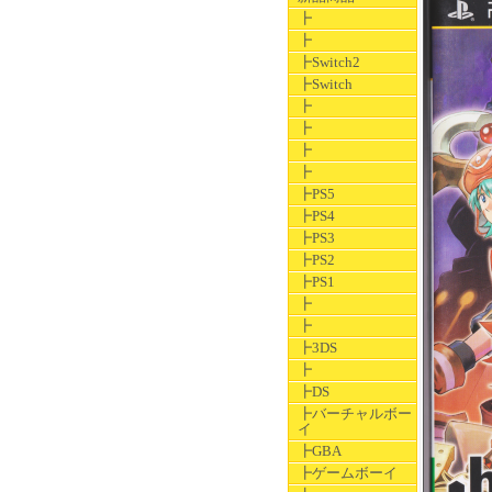
┣
┣
┣Switch2
┣Switch
┣
┣
┣
┣
┣PS5
┣PS4
┣PS3
┣PS2
┣PS1
┣
┣
┣3DS
┣
┣DS
┣バーチャルボー
イ
┣GBA
┣ゲームボーイ