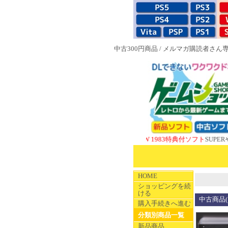
中古300円商品
/
メルマガ購読者さん
NEW 1983特典付ソフト
SUPERやのまんC
HOME
ショッピングを続
ける
中古商品(
購入手続きへ進む
分類別商品一覧
新品商品