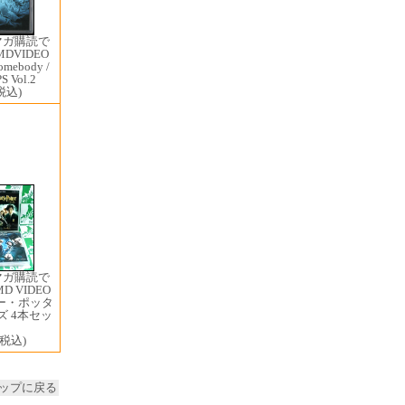
マガ購読で
MDVIDEO
omebody /
S Vol.2
税込)
マガ購読で
D VIDEO
ー・ポッタ
 4本セッ
ト
(税込)
ップに戻る