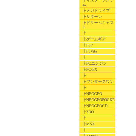
┣マスターシステ
ム
┣メガドライブ
┣サターン
┣ドリームキャス
ト
┣
┣ゲームギア
┣PSP
┣PSVita
┣
┣PCエンジン
┣PC-FX
┣
┣ワンダースワン
┣
┣NEOGEO
┣NEOGEOPOCKET
┣NEOGEOCD
┣3DO
┣
┣MSX
┣