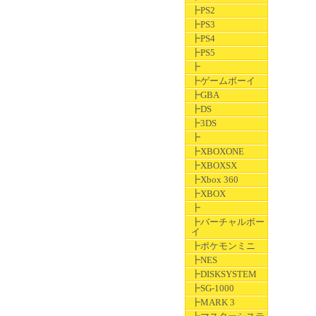
┣PS2
┣PS3
┣PS4
┣PS5
┣
┣ゲームボーイ
┣GBA
┣DS
┣3DS
┣
┣XBOXONE
┣XBOXSX
┣Xbox 360
┣XBOX
┣
┣バーチャルボー
イ
┣ポケモンミニ
┣NES
┣DISKSYSTEM
┣SG-1000
┣MARK 3