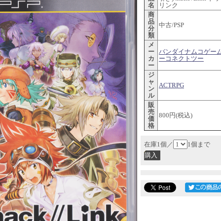
名
リンク
商
品
中古/PSP
分
類
メ
ー
バンダイナムコゲーム
カ
ーコネクトツー
ー
ジ
ャ
ACTRPG
ン
ル
販
売
800円(税込)
価
格
在庫1個／
1個まで