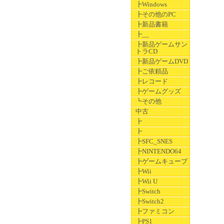
┣Windows
┣その他のPC
┣新品書籍
┣__
┣新品ゲームサン
トラCD
┣新品ゲームDVD
┣ご依頼品
┣レコード
┣ゲームグッズ
┗その他
中古
┣
┣
┣SFC_SNES
┣NINTENDO64
┣ゲームキューブ
┣Wii
┣Wii U
┣Switch
┣Switch2
┣ファミコン
┣PS1