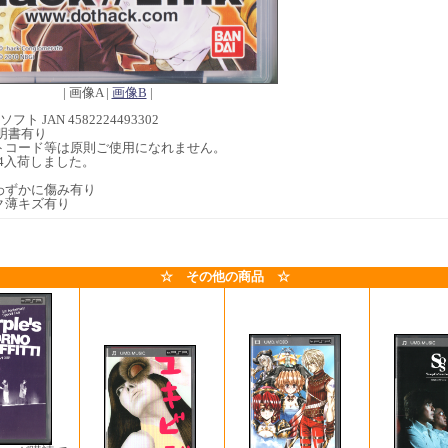
| 画像A |
画像B
|
フト JAN 4582224493302
明書有り
トコード等は原則ご使用になれません。
2/24入荷しました。
わずかに傷み有り
ク薄キズ有り
☆ その他の商品 ☆