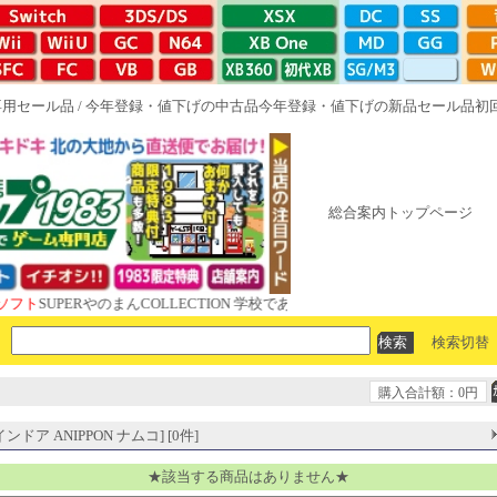
専用セール品
/
今年登録・値下げの中古品
今年登録・値下げの新品セール品
初
総合案内トップページ
UPERやのまんCOLLECTION 学校であった怖い話と晦󠄀つきこもり ルート
検索切替
購入合計額：0円
ドア ANIPPON ナムコ] [0件]
★該当する商品はありません★