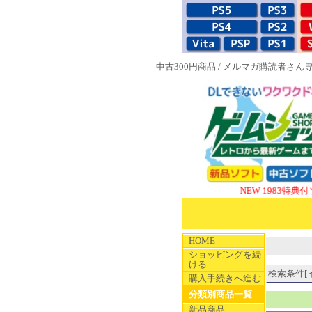
中古300円商品
/
メルマガ購読者さん
NEW 1983特典付ソフト
S
HOME
ショッピングを続
ける
検索条件[イン
購入手続きへ進む
分類別商品一覧
新品商品