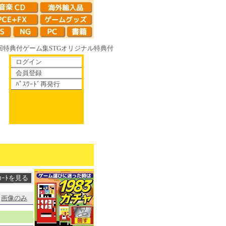
回特典付
ゲーム集
STG
オリジナル特典付
ログイン
会員登録
ﾊﾟｽﾜｰﾄﾞ再発行
16R やがて散りゆく鏡の花へ 70年代風ロボットアニメ ゲッP-X アレサCOL
画像のみ