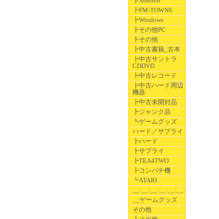
┣X68000
┣FM-TOWNS
┣Windows
┣その他PC
┣その他
┣中古書籍_古本
┣中古サントラ
CDDVD
┣中古レコード
┣中古ハード周辺
機器
┣中古未開封品
┣ジャンク品
┗ゲームグッズ
ハード／サプライ
┣ハード
┣サプライ
┣TEA4TWO
┣コンパチ機
┗ATARI
__:__:__:__:__:__:__
__ゲームグッズ
その他