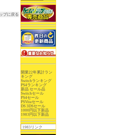
ップに戻る
開業22年累計ラン
キング
Switchランキング
PS4ランキング
新品 セール品
Switchセール
PS4セール
PSVitaセール
DS 3DSセール
1000円以下新品
1983円以下新品