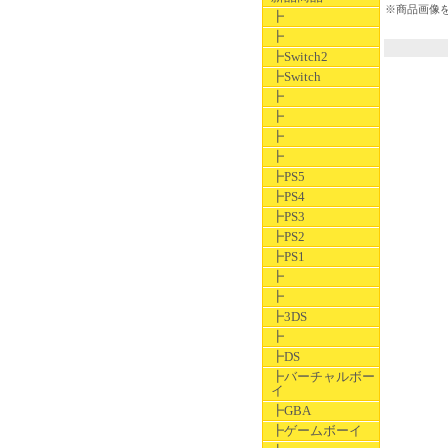
※商品画像
┣
┣
┣Switch2
┣Switch
┣
┣
┣
┣
┣PS5
┣PS4
┣PS3
┣PS2
┣PS1
┣
┣
┣3DS
┣
┣DS
┣バーチャルボー
イ
┣GBA
┣ゲームボーイ