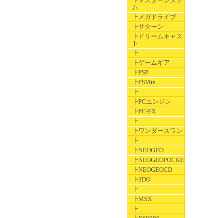
┣マスターシステ
ム
┣メガドライブ
┣サターン
┣ドリームキャス
ト
┣
┣ゲームギア
┣PSP
┣PSVita
┣
┣PCエンジン
┣PC-FX
┣
┣ワンダースワン
┣
┣NEOGEO
┣NEOGEOPOCKET
┣NEOGEOCD
┣3DO
┣
┣MSX
┣