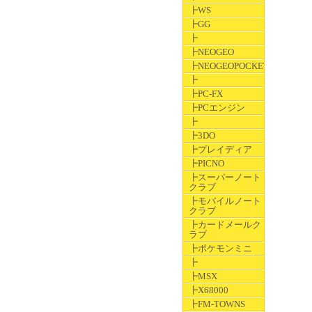
┣WS
┣GG
┣
┣NEOGEO
┣NEOGEOPOCKET
┣
┣PC-FX
┣PCエンジン
┣
┣3DO
┣プレイディア
┣PICNO
┣スーパーノート
クラブ
┣モバイルノート
クラブ
┣カードメールク
ラブ
┣ポケモンミニ
┣
┣MSX
┣X68000
┣FM-TOWNS