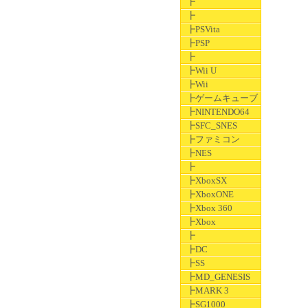
┣
┣
┣PSVita
┣PSP
┣
┣Wii U
┣Wii
┣ゲームキューブ
┣NINTENDO64
┣SFC_SNES
┣ファミコン
┣NES
┣
┣XboxSX
┣XboxONE
┣Xbox 360
┣Xbox
┣
┣DC
┣SS
┣MD_GENESIS
┣MARK 3
┣SG1000