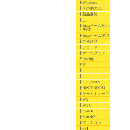
┣Windows
┣その他のPC
┣新品書籍
┣__
┣新品ゲームサン
トラCD
┣新品ゲームDVD
┣ご依頼品
┣レコード
┣ゲームグッズ
┗その他
中古
┣
┣
┣SFC_SNES
┣NINTENDO64
┣ゲームキューブ
┣Wii
┣Wii U
┣Switch
┣Switch2
┣ファミコン
┣PS1