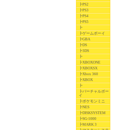
┣PS2
┣PS3
┣PS4
┣PS5
┣
┣ゲームボーイ
┣GBA
┣DS
┣3DS
┣
┣XBOXONE
┣XBOXSX
┣Xbox 360
┣XBOX
┣
┣バーチャルボー
イ
┣ポケモンミニ
┣NES
┣DISKSYSTEM
┣SG-1000
┣MARK 3