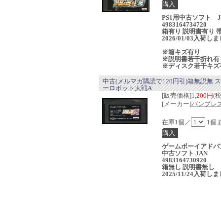
PS1用中古ソフト J
4983164734720
箱有り 説明書有り 
2026/01/03入荷し
※箱キズ有り
※説明書若干折れ有
※ディスク若干キズ
中古(メルマガ購読で120円引)箱無説無 
ーロボット大戦A
[販売価格]
1,200円
(
[メーカー]
バンプレ
在庫1個／
1個
ゲームボーイアドバ
中古ソフト JAN
4983164730920
箱無し 説明書無し
2025/11/24入荷し