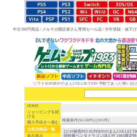
中古300円商品
/
メルマガ購読者さん専用セール品
/
今年登録・値下げ
983特典付ソフト
SUPERやのまんCOLLECTION 学校であった怖い話と晦󠄀
HOME
ショッピングを続
ける
検索条件[SLGRPG] [365件]
購入手続きへ進む
分類別商品一覧
12/10発売PS5 ​SUPERやのまんCOLLECTI
回特典ペンタドラゴンDLC付 1983限定
新品商品