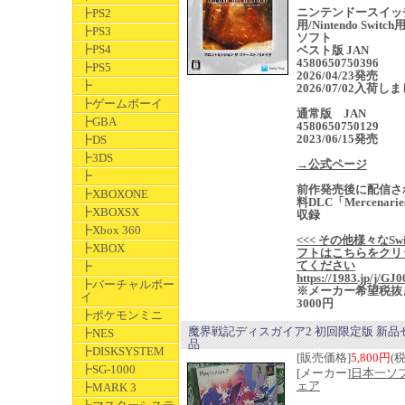
ニンテンドースイッ
┣PS2
用/Nintendo Switc
┣PS3
ソフト
┣PS4
ベスト版 JAN
4580650750396
┣PS5
2026/04/23発売
┣
2026/07/02入荷し
┣ゲームボーイ
通常版 JAN
┣GBA
4580650750129
2023/06/15発売
┣DS
┣3DS
→公式ページ
┣
前作発売後に配信さ
┣XBOXONE
料DLC「Mercenari
┣XBOXSX
収録
┣Xbox 360
<<< その他様々なSwi
┣XBOX
フトはこちらをクリ
てください
┣
https://1983.jp/j/GJ0
┣バーチャルボー
※メーカー希望税抜
イ
3000円
┣ポケモンミニ
魔界戦記ディスガイア2 初回限定版 新品
┣NES
品
┣DISKSYSTEM
[販売価格]
5,800円
(
┣SG-1000
[メーカー]
日本一ソ
ェア
┣MARK 3