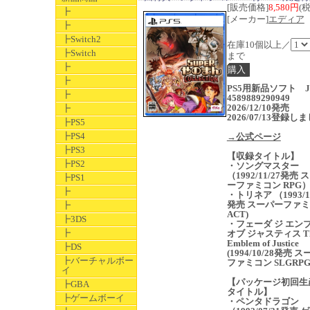
[販売価格]
8,580円
(
┣
[メーカー]
エディア
┣
┣Switch2
在庫10個以上／
┣Switch
まで
┣
┣
PS5用新品ソフト J
┣
4589889290949
2026/12/10発売
┣
2026/07/13登録し
┣PS5
┣PS4
→公式ページ
┣PS3
【収録タイトル】
┣PS2
・ソングマスター
（1992/11/27発売 
┣PS1
ーファミコン RPG
┣
・トリネア （1993/10
発売 スーパーファ
┣
ACT)
┣3DS
・フェーダ ジ エン
┣
オブ ジャスティス T
Emblem of Justice
┣DS
(1994/10/28発売 
┣バーチャルボー
ファミコン SLGRPG
イ
【パッケージ初回生
┣GBA
タイトル】
┣ゲームボーイ
・ペンタドラゴン