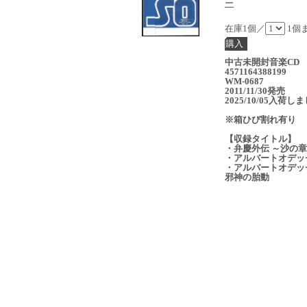
ー
在庫1個／
1個
中古未開封音楽CD 
4571164388199
WM-0687
2011/11/30発売
2025/10/05入荷し
※箱ひび割れ有り
【収録タイトル】
・弁慶外伝 ～沙の
・アルバートオデッ
・アルバートオデッ
邪神の胎動