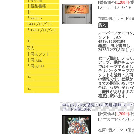
┣その他
[販売価格]
1,200円
(
┣新品書籍
[メーカー]
メサイヤ
┣__
┗amiibo
在庫1個／
1個
1983ブログ2.0
┗1983ブログ2.0
スーパーファミコン
__
ソフト JAN
4988616008190
┗__
箱無し 説明書無し
同人
2025/12/23入荷し
┣同人ソフト
セーブ機能、メモリ
┣同人誌
アップ、動作チェッ
┗同人CD
ではセーブできまし
モリバックアップの
__
ソフトを登録・入荷
┗__
の情報です。登録か
までの期間があいて
__
合は、状態が変わっ
┗__
可能性がありますの
程度に願います。
中古(メルマガ購読で120円引)帯無 スー
ボット大戦α外伝
[販売価格]
1,200円
(
[メーカー]
バンプレ
在庫1個／
1個