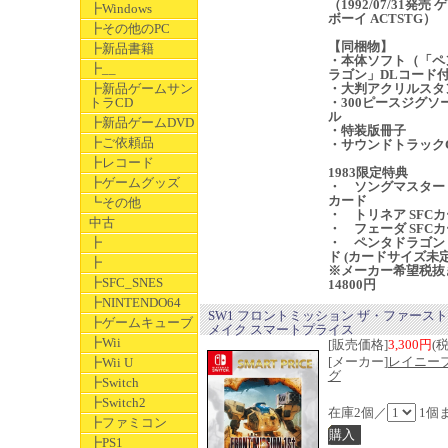
（1992/07/31発売 
┣Windows
ボーイ ACTSTG）
┣その他のPC
【同梱物】
┣新品書籍
・本体ソフト（「ペ
┣__
ラゴン」DLコード
┣新品ゲームサン
・大判アクリルスタ
トラCD
・300ピースジグソ
ル
┣新品ゲームDVD
・特装版冊子
┣ご依頼品
・サウンドトラック
┣レコード
1983限定特典
┣ゲームグッズ
・ ソングマスター 
カード
┗その他
・ トリネア SFC
中古
・ フェーダ SFC
┣
・ ペンタドラゴン
ド (カードサイズ未定
┣
※メーカー希望税抜
┣SFC_SNES
14800円
┣NINTENDO64
SW1 フロントミッション ザ・ファース
┣ゲームキューブ
メイク スマートプライス
┣Wii
[販売価格]
3,300円
(
[メーカー]
レイニー
┣Wii U
グ
┣Switch
┣Switch2
在庫2個／
1個
┣ファミコン
┣PS1