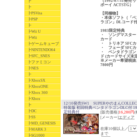
（1992/07/31発売 
┣
ボーイ ACTSTG）
┣
┣PSVita
【同梱物】
・本体ソフト（「ペ
┣PSP
ラゴン」DLコード
┣
1983限定特典
┣Wii U
・ ソングマスター 
┣Wii
カード
・ トリネア SFC
┣ゲームキューブ
・ フェーダ SFC
┣NINTENDO64
・ ペンタドラゴン
┣SFC_SNES
ド (カードサイズ未定
※メーカー希望税抜
┣ファミコン
7800円
┣NES
┣
┣XboxSX
┣XboxONE
┣Xbox 360
┣Xbox
12/10発売SW1 ​SUPERやのまんCOLLEC
┣
特装版 初回特典ペンタドラゴンDLC付 19
┣DC
定特典付
[販売価格]
16,280円
(
┣SS
[メーカー]
エディア
┣MD_GENESIS
在庫10個以上／
┣MARK 3
まで
┣SG1000