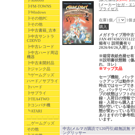
┣X68000
[メーカー]
セガ・エ
┣FM-TOWNS
プライゼス
┣Windows
┣その他PC
在庫1個／
1個
┣その他
┣中古書籍_古本
メガドライブ用中古
┣中古サントラ
JAN 4974365555122
CDDVD
箱有り 説明書有り
┣中古レコード
2026/04/26入荷し
┣中古ハード周辺
※箱背表紙色褪せ有
機器
※説明書状態難（傷
┣中古未開封品
れ、ヨレ）
※マップ欠品
┣ジャンク品
┗ゲームグッズ
セーブ機能、バッテ
ハード／サプライ
ックアップは動作チ
時点ではセーブでき
┣ハード
た。バッテリーバッ
┣サプライ
プの状態はソフトの
録・入荷日の情報で
┣TEA4TWO
録・入荷から購入ま
┣コンパチ機
間が空いている場合
態が変わっている可
┗ATARI
ありますので参考程
__:__:__:__:__:__:__
います。
__ゲームグッズ
中古(メルマガ購読で120円引)箱無説無 デ
その他
ングリッサー