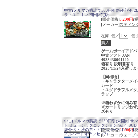
中古(メルマガ購読で500円引)箱有説有 
ラ・ユニオン 初回限定版
[販売価格]
5,200円
(
[メーカー]
スティン
在庫1個／
1個
ゲームボーイアドバ
中古ソフト JAN
4933438001140
箱有り 説明書有り
2025/11/24入荷し
【同梱物】
・キャラクターメイ
カード
・ユグドラフルメタ
ラップ
※箱わずかに傷み有
※カートリッジわず
ズ有り
中古(メルマガ購読で250円引)未開封 サ
ト ミュージックコレクション Vol.4 [3CD
慶外伝 ～沙の章～ / アルバートオデッセイ
[販売価格]
3,300円
(
アルバートオデッセイ2）
[メーカー]
ウェーブ