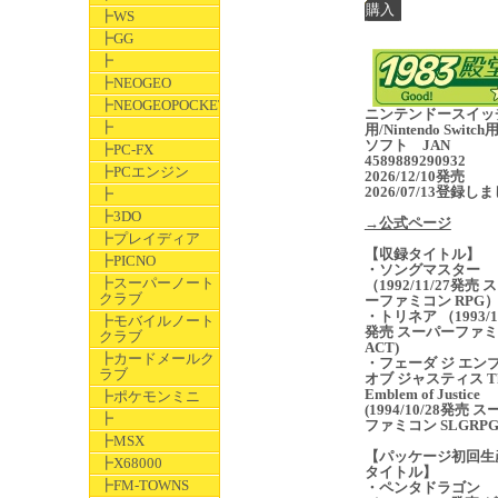
┣WS
┣GG
┣
┣NEOGEO
┣NEOGEOPOCKET
ニンテンドースイッ
┣
用/Nintendo Switc
ソフト JAN
┣PC-FX
4589889290932
┣PCエンジン
2026/12/10発売
2026/07/13登録し
┣
┣3DO
→公式ページ
┣プレイディア
【収録タイトル】
┣PICNO
・ソングマスター
┣スーパーノート
（1992/11/27発売 
クラブ
ーファミコン RPG
・トリネア （1993/10
┣モバイルノート
発売 スーパーファ
クラブ
ACT)
┣カードメールク
・フェーダ ジ エン
ラブ
オブ ジャスティス T
Emblem of Justice
┣ポケモンミニ
(1994/10/28発売 
┣
ファミコン SLGRPG
┣MSX
【パッケージ初回生
┣X68000
タイトル】
┣FM-TOWNS
・ペンタドラゴン