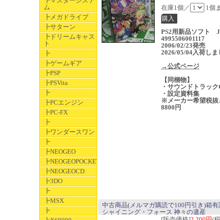
┣マスターシステ
ム
在庫1個／
1個
┣メガドライブ
┣サターン
PS2用新品ソフト J
┣ドリームキャス
4995506001117
ト
2006/02/23発売
2026/05/04入荷し
┣
┣ゲームギア
→公式ページ
┣PSP
【同梱物】
┣PSVita
・サウンドトラック
┣
・設定資料集
※メーカー希望税抜
┣PCエンジン
8800円
┣PC-FX
┣
┣ワンダースワン
┣
┣NEOGEO
┣NEOGEOPOCKET
┣NEOGEOCD
┣3DO
┣
┣MSX
中古商品(メルマガ購読で100円引き)箱
┣
シャイニング・フォース 神々の遺産
[販売価格]
2,200円
(