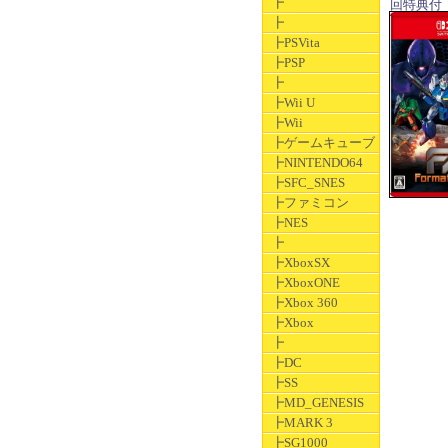
┣
回特典付
┣
┣PSVita
┣PSP
┣
┣Wii U
┣Wii
┣ゲームキューブ
┣NINTENDO64
┣SFC_SNES
┣ファミコン
┣NES
┣
┣XboxSX
┣XboxONE
┣Xbox 360
┣Xbox
┣
┣DC
┣SS
┣MD_GENESIS
┣MARK 3
┣SG1000