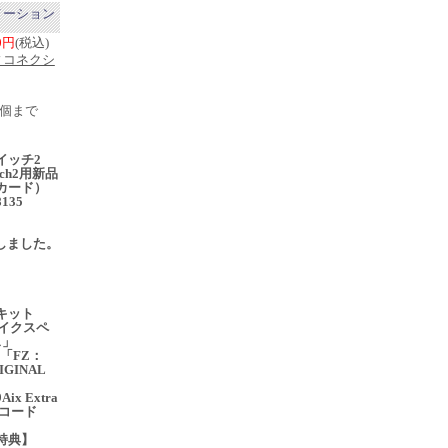
メーション
50円
(税込)
ィコネクシ
1個まで
イッチ2
itch2用新品
ムカード）
8135
売
入荷しました。
キット
01イクスペ
ス」
「FZ：
RIGINAL
」
x Extra
Lコード
特典】