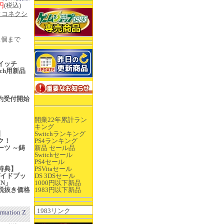
0円
(税込)
ィコネクシ
1個まで
イッチ
itch用新品
売
ご予約受付開始
開業22年累計ラン
キング
】
Switchランキング
ク！
PS4ランキング
ーツ ～鋳
新品 セール品
Switchセール
PS4セール
特典】
PSVitaセール
ガイドブッ
DS 3DSセール
IN」
1000円以下新品
税抜き価格
1983円以下新品
ation Z