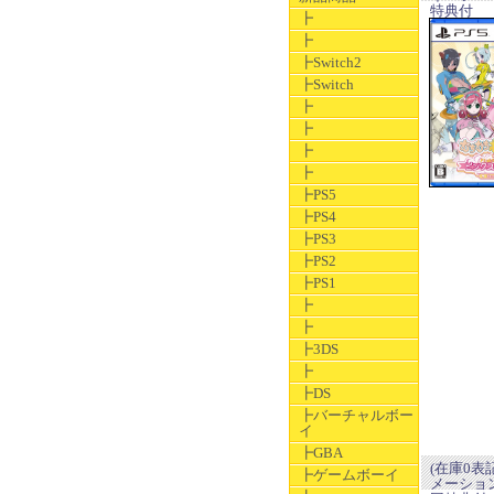
特典付
┣
┣
┣Switch2
┣Switch
┣
┣
┣
┣
┣PS5
┣PS4
┣PS3
┣PS2
┣PS1
┣
┣
┣3DS
┣
┣DS
┣バーチャルボー
イ
┣GBA
(在庫0表
┣ゲームボーイ
メーションゼ