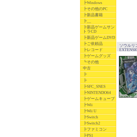
┣Windows
┣その他のPC
┣新品書籍
┣__
┣新品ゲームサン
トラCD
┣新品ゲームDVD
┣ご依頼品
ソウルリン
┣レコード
EXTENS
┣ゲームグッズ
┗その他
中古
┣
┣
┣SFC_SNES
┣NINTENDO64
┣ゲームキューブ
┣Wii
┣Wii U
┣Switch
┣Switch2
┣ファミコン
┣PS1