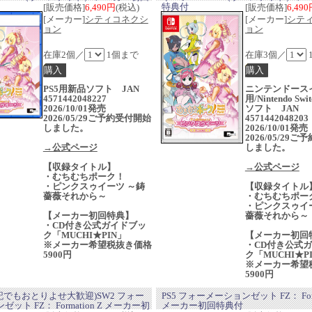
特典付
[販売価格]
6,490円
(税込)
[販売価格]
6,49
[メーカー]
シティコネクシ
[メーカー]
シテ
ョン
ョン
在庫2個／
1個まで
在庫3個／
PS5用新品ソフト JAN
ニンテンドース
4571442048227
用/Nintendo Sw
2026/10/01発売
ソフト JAN
2026/05/29ご予約受付開始
4571442048203
しました。
2026/10/01発
2026/05/29
→公式ページ
しました。
【収録タイトル】
→公式ページ
・むちむちポーク！
・ピンクスゥイーツ ～鋳
【収録タイトル
薔薇それから～
・むちむちポー
・ピンクスゥイ
【メーカー初回特典】
薔薇それから～
・CD付き公式ガイドブッ
ク「MUCHI★PIN」
【メーカー初回
※メーカー希望税抜き価格
・CD付き公式
5900円
ク「MUCHI★P
※メーカー希望
5900円
記でもおとりよせ大歓迎)SW2 フォー
PS5 フォーメーションゼット FZ： Form
ット FZ： Formation Z メーカー初
メーカー初回特典付