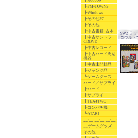
┣X68000
┣FM-TOWNS
┣Windows
┣その他PC
┣その他
┣中古書籍_古本
SW2 ラ
┣中古サントラ
ロウル・
CDDVD
┣中古レコード
┣中古ハード周辺
機器
┣中古未開封品
┣ジャンク品
┗ゲームグッズ
ハード／サプライ
┣ハード
┣サプライ
┣TEA4TWO
┣コンパチ機
┗ATARI
__:__:__:__:__:__:__
__ゲームグッズ
その他