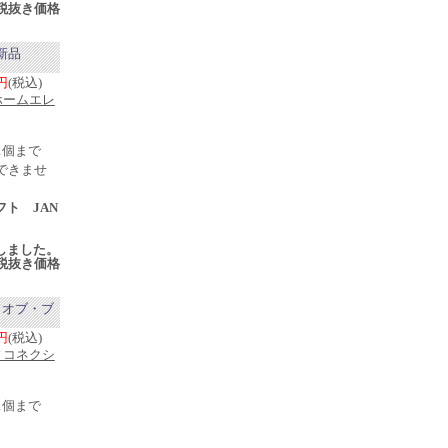
税抜き価格
新品
0円
(税込)
ホームエレ
1個まで
できませ
フト JAN
売
入荷しました。
税抜き価格
・オブ・ブ
0円
(税込)
ィコネクシ
1個まで