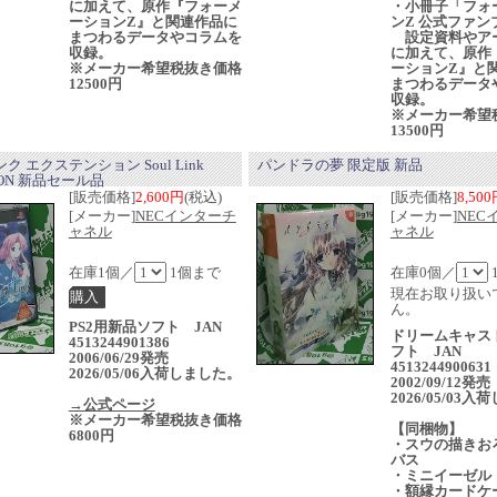
に加えて、原作『フォーメ
・小冊子「フォ
ーションZ』と関連作品に
ンZ 公式ファン
まつわるデータやコラムを
設定資料やア
収録。
に加えて、原作
※メーカー希望税抜き価格
ーションZ』と
12500円
まつわるデータ
収録。
※メーカー希望
13500円
ク エクステンション Soul Link
パンドラの夢 限定版 新品
ION 新品セール品
[販売価格]
2,600円
(税込)
[販売価格]
8,50
[メーカー]
NECインターチ
[メーカー]
NEC
ャネル
ャネル
在庫1個／
1個まで
在庫0個／
現在お取り扱い
ん。
PS2用新品ソフト JAN
ドリームキャス
4513244901386
フト JAN
2006/06/29発売
4513244900631
2026/05/06入荷しました。
2002/09/12発
2026/05/03
→公式ページ
※メーカー希望税抜き価格
【同梱物】
6800円
・スウの描きお
バス
・ミニイーゼル
・額縁カードケ