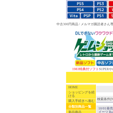
中古300円商品
/
メルマガ購読者さん
NEW 1983特典付ソフト
SUPERやのまんCOL
HOME
ショッピングを続
ける
検索条件[NE
購入手続きへ進む
分類別商品一覧
10/01
イーツ B
新品商品