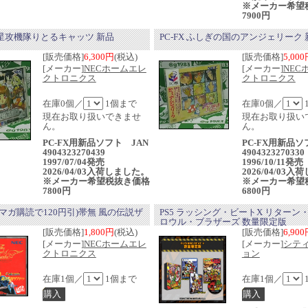
※メーカー希望
7900円
 惑星攻機隊りとるキャッツ 新品
PC-FX ふしぎの国のアンジェリーク 
[販売価格]
6,300円
(税込)
[販売価格]
5,00
[メーカー]
NECホームエレ
[メーカー]
NEC
クトロニクス
クトロニクス
在庫0個／
1個まで
在庫0個／
現在お取り扱いできませ
現在お取り扱い
ん。
ん。
PC-FX用新品ソフト JAN
PC-FX用新品ソ
4904323270439
4904323270330
1997/07/04発売
1996/10/11発
2026/04/03入荷しました。
2026/04/03
※メーカー希望税抜き価格
※メーカー希望
7800円
6800円
マガ購読で120円引)帯無 風の伝説ザ
PS5 ラッシング・ビートX リターン
ロウル・ブラザーズ 数量限定版
[販売価格]
1,800円
(税込)
[販売価格]
6,90
[メーカー]
NECホームエレ
[メーカー]
シテ
クトロニクス
ョン
在庫1個／
1個まで
在庫1個／