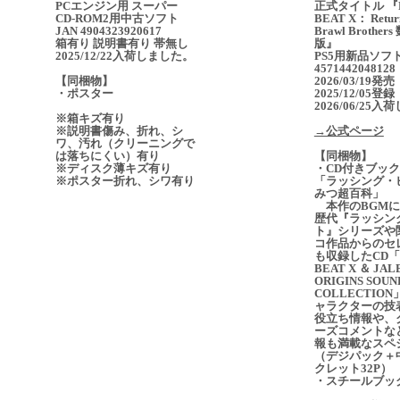
PCエンジン用 スーパー
正式タイトル 『R
CD-ROM2用中古ソフト
BEAT X： Retur
JAN 4904323920617
Brawl Brothe
箱有り 説明書有り 帯無し
版』
2025/12/22入荷しました。
PS5用新品ソフト
4571442048128
【同梱物】
2026/03/19発
・ポスター
2025/12/05登録
2026/06/25
※箱キズ有り
※説明書傷み、折れ、シ
→公式ページ
ワ、汚れ（クリーニングで
は落ちにくい）有り
【同梱物】
※ディスク薄キズ有り
・CD付きブッ
※ポスター折れ、シワ有り
「ラッシング・ビ
みつ超百科」
本作のBGMに
歴代『ラッシン
ト』シリーズや
コ作品からのセ
も収録したCD「R
BEAT X ＆ JAL
ORIGINS SOUN
COLLECTIO
ャラクターの技
役立ち情報や、
ーズコメントな
報も満載なスペ
（デジパック＋
クレット32P）
・スチールブッ