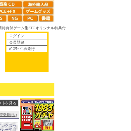
回特典付
ゲーム集
STG
オリジナル特典付
ログイン
会員登録
ﾊﾟｽﾜｰﾄﾞ再発行
く鏡の花へ 70年代風ロボットアニメ ゲッP-X アレサCOLLECTION 19
売数順(※)
＆ピンクスゥ
メーカー初回