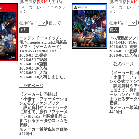
[販売価格]
5,940円
(税込)
[販売価格]
4,84
[メーカー]
シティコネクシ
[メーカー]
シテ
ョン
ョン
在庫0個／
1個まで
在庫1個／
ニンテンドースイッチ2
PS5用新品ソフト
用/Nintendo Switch2用新品
4571442048166
ソフト（ゲームカード）
2026/05/21発
JAN 4571442048142
2026/05/17登録
2026/05/21発売
2026/06/11
2026/05/17登録
2026/05/19更新
→公式ページ
2026/05/20入荷
2026/06/11入荷
【メーカー初回
2026/06/18入荷しました。
・小冊子「フォ
ンZ 公式ファン
→公式ページ
設定資料やア
に加えて、原作
【メーカー初回特典】
ーションZ』と
・小冊子「フォーメーショ
まつわるデータ
ンZ 公式ファンブック」
収録。
設定資料やアートワーク
※メーカー希望
に加えて、原作『フォーメ
4400円
ーションZ』と関連作品に
まつわるデータやコラムを
収録。
※メーカー希望税抜き価格
5400円