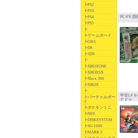
┣PS2
┣PS3
PC-FX
┣PS4
┣PS5
┣
┣ゲームボーイ
┣GBA
┣DS
┣3DS
┣
┣XBOXONE
┣XBOXSX
┣Xbox 360
┣XBOX
┣
中古(メル
┣バーチャルボー
ナドゥ
イ
┣ポケモンミニ
┣NES
┣DISKSYSTEM
┣SG-1000
┣MARK 3