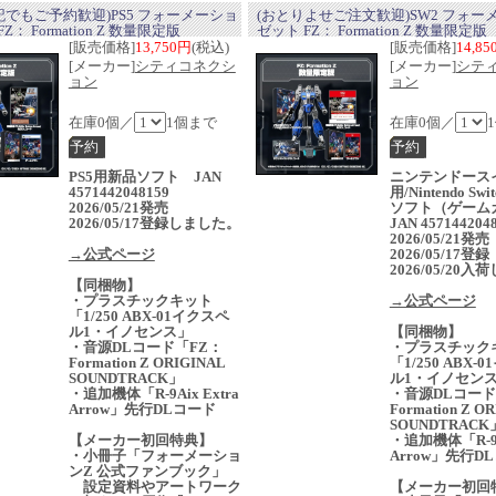
記でもご予約歓迎)PS5 フォーメーショ
(おとりよせご注文歓迎)SW2 フォー
Z： Formation Z 数量限定版
ゼット FZ： Formation Z 数量限定版
[販売価格]
13,750円
(税込)
[販売価格]
14,8
[メーカー]
シティコネクシ
[メーカー]
シテ
ョン
ョン
在庫0個／
1個まで
在庫0個／
PS5用新品ソフト JAN
ニンテンドース
4571442048159
用/Nintendo Sw
2026/05/21発売
ソフト（ゲー
2026/05/17登録しました。
JAN 457144204
2026/05/21発
→公式ページ
2026/05/17登録
2026/05/20
【同梱物】
・プラスチックキット
→公式ページ
「1/250 ABX-01イクスペ
ル1・イノセンス」
【同梱物】
・音源DLコード「FZ：
・プラスチック
Formation Z ORIGINAL
「1/250 ABX-
SOUNDTRACK」
ル1・イノセン
・追加機体「R-9Aix Extra
・音源DLコード
Arrow」先行DLコード
Formation Z O
SOUNDTRACK
【メーカー初回特典】
・追加機体「R-9Ai
・小冊子「フォーメーショ
Arrow」先行D
ンZ 公式ファンブック」
設定資料やアートワーク
【メーカー初回