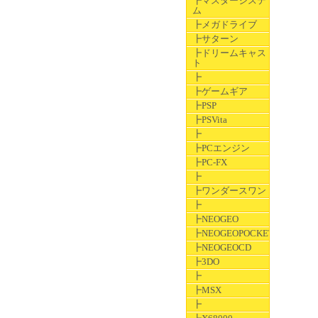
┣マスターシステ
ム
┣メガドライブ
┣サターン
┣ドリームキャス
ト
┣
┣ゲームギア
┣PSP
┣PSVita
┣
┣PCエンジン
┣PC-FX
┣
┣ワンダースワン
┣
┣NEOGEO
┣NEOGEOPOCKET
┣NEOGEOCD
┣3DO
┣
┣MSX
┣