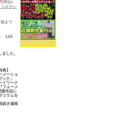
0円
(税込)
ィコネクシ
1個まで
 JAN
売
入荷しました。
特典】
ーメーショ
ブック」
ートワーク
『フォーメ
関連作品に
やコラムを
税抜き価格