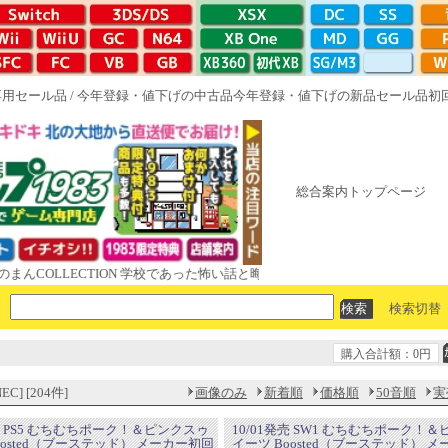
専用セール品
/
今年登録・値下げの中古品
今年登録・値下げの新品セール品
初
総合案内トップページ
LECTION 学校であった怖い話と晦󠄀つきこもり ルート16R やがて散りゆ
検索切替
購入合計額：0円
C] [204件]
画像のみ
新着順
価格順
50音順
実
発売 PS5 むちむちポーク！＆ピンクスゥ
10/01発売 SW1 むちむちポーク！
oosted（ブーステッド） メーカー初回
イーツ Boosted（ブーステッド） 