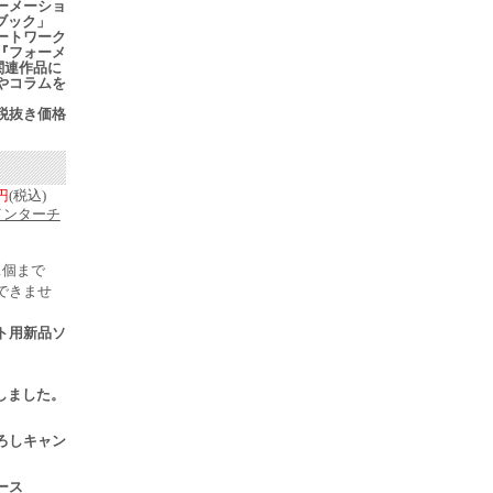
ーメーショ
ブック」
ートワーク
『フォーメ
関連作品に
やコラムを
税抜き価格
0円
(税込)
インターチ
1個まで
できませ
ト用新品ソ
売
入荷しました。
ろしキャン
ース