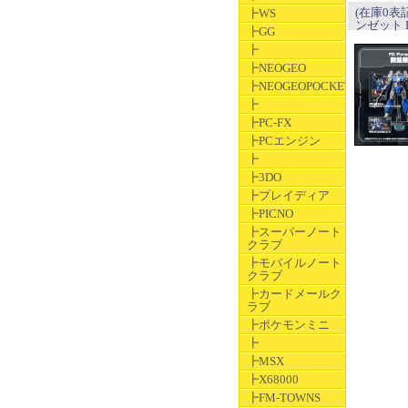
(在庫0表
┣WS
ンゼット F
┣GG
┣
┣NEOGEO
┣NEOGEOPOCKET
┣
┣PC-FX
┣PCエンジン
┣
┣3DO
┣プレイディア
┣PICNO
┣スーパーノート
クラブ
┣モバイルノート
クラブ
┣カードメールク
ラブ
┣ポケモンミニ
┣
┣MSX
┣X68000
┣FM-TOWNS