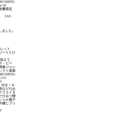
USHING
n Of
rs 数量限定
 JAN
売
入荷しました。
クレット
ートX ひ
加えて、
グ・ビー
関連ジャレ
レクト楽曲
USHING
ECO
D
N」付き！キ
表などのお
クリエイタ
どひみつ情
シャル冊子
中綴じブッ
ク