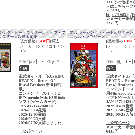
<<< その他様々
トはこちらをク
ください
https://1983.jp/
※メーカー希望
7255円
ッシング・ビートX リターン・オブ・ブ
SW2 ラッシング・ビートX リター
ブラザーズ数量限定版
ロウル・ブラザーズ
[販売価格]
7,900円
(税込)
[販売価格]
6,80
[メーカー]
シティコネクシ
[メーカー]
シテ
ョン
ョン
在庫0個／
1個まで
在庫1個／
正式タイトル 『RUSHING
正式タイトル 『R
BEAT X： Return Of
BEAT X： Retur
Brawl Brothers 数量限定
Brawl Brother』
版』
ニンテンドース
ニンテンドースイッチ2
用/Nintendo Sw
用/Nintendo Switch2用新品
ソフト(ゲーム
ソフト(ゲームカード)
JAN 457144204
JAN 4571442048111
2026/03/19発
2026/03/19発売
2025/12/05登録
2025/12/05登録
2026/06/25
2026/06/25入荷
2026/07/02入荷しました。
→公式ページ
※メーカー希望
→公式ページ
6435円