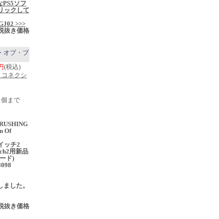
なPS5ソフ
リックして
j/GJ02 >>>
税抜き価格
ン・オブ・ブ
0円
(税込)
ィコネクシ
1個まで
USHING
n Of
イッチ2
itch2用新品
カード)
8098
売
入荷しました。
税抜き価格