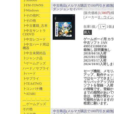
┣X68000
┣FM-TOWNS
中古商品(メルマガ購読で100円引き)箱
ダンジョンセイバー
┣Windows
[販売価格]
3,500円
(
┣その他PC
[メーカー]
J・ウイン
┣その他
┣中古書籍_古本
在庫1個／
1個
┣中古サントラ
CDDVD
ゲームボーイ用 カ
┣中古レコード
中古ソフト JAN
┣中古ハード周辺
4995151000350
機器
箱無し 説明書無し
┣中古未開封品
2018/04/10入荷
2023/01/13登録
┣ジャンク品
2023/05/17入荷
┗ゲームグッズ
2024/10/03入荷し
ハード／サプライ
セーブ機能、メモリ
┣ハード
アップ、動作チェッ
ではセーブできまし
┣サプライ
モリバックアップの
┣TEA4TWO
ソフトを登録・入荷
┣コンパチ機
の情報です。登録か
までの期間があいて
┗ATARI
合は、状態が変わっ
__:__:__:__:__:__:__
可能性がありますの
程度に願います。
__ゲームグッズ
その他
中古商品(メルマガ購読で100円引き)箱