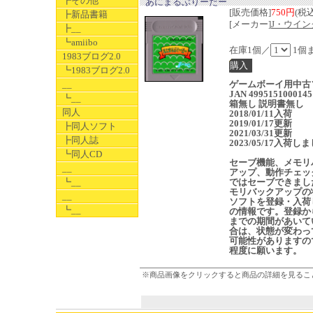
┣その他
あにまるぶりーだー
[販売価格]
750円
(税込
┣新品書籍
[メーカー]
J・ウイン
┣__
┗amiibo
在庫1個／
1個
1983ブログ2.0
┗1983ブログ2.0
__
ゲームボーイ用中古
JAN 4995151000145
┗__
箱無し 説明書無し
同人
2018/01/11入荷
2019/01/17更新
┣同人ソフト
2021/03/31更新
┣同人誌
2023/05/17入荷し
┗同人CD
セーブ機能、メモリ
__
アップ、動作チェッ
┗__
ではセーブできまし
モリバックアップの
__
ソフトを登録・入荷
┗__
の情報です。登録か
までの期間があいて
合は、状態が変わっ
可能性がありますの
程度に願います。
※商品画像をクリックすると商品の詳細を見るこ