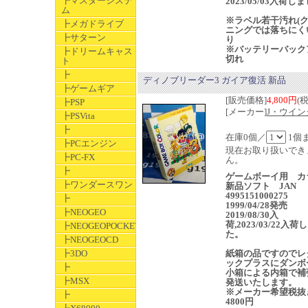
┣マスターシステ
2023/05/03入荷し
ム
※ラベル若干汚れ(
┣メガドライブ
ニングでは落ちにく
┣サターン
り
※バッテリーバック
┣ドリームキャス
切れ
ト
┣
ディノブリーダー3 ガイア復活 新品
┣ゲームギア
[販売価格]
4,800円
(
┣PSP
[メーカー]
J・ウイン
┣PSVita
┣
在庫0個／
1個
┣PCエンジン
現在お取り扱いでき
┣PC-FX
ん。
┣
ゲームボーイ用 カ
┣ワンダースワン
新品ソフト JAN
4995151000275
┣
1999/04/28発売
┣NEOGEO
2019/08/30入
荷,2023/03/22入荷
┣NEOGEOPOCKET
た。
┣NEOGEOCD
┣3DO
紙箱の品ですのでレ
ックプラスにダンボ
┣
小箱による内箱で補
┣MSX
発送いたします。
※メーカー希望税抜
┣
4800円