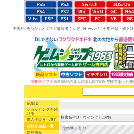
中古300円商品
/
メルマガ購読者さん専用セール品
/
今年登録・値下げ
NEW 1983特典付ソフト
SUPERやのまんCOLLECTION 学校であった怖い
HOME
ショッピングを続
ける
検索条件[J・ウイング] [20件]
購入手続きへ進む
分類別商品一覧
昆虫博士 新品
新品商品