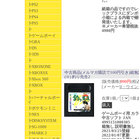
た。
┣PS2
紙箱の品ですのでレ
┣PS3
ックプラスにダンボ
┣PS4
小箱による内箱で補
発送いたします。
┣PS5
※メーカー希望税抜
┣
4980円
┣ゲームボーイ
┣GBA
┣DS
┣3DS
┣
┣XBOXONE
中古商品(メルマガ購読で100円引き)箱
┣XBOXSX
(※) 釣り先生2
┣Xbox 360
[販売価格]
990円
(税込
┣XBOX
[メーカー]
J・ウイン
┣
┣バーチャルボー
在庫1個／
1個
イ
┣ポケモンミニ
ゲームボーイ用 カ
┣NES
中古ソフト JAN
┣DISKSYSTEM
4995151000305
箱無し 説明書無し
┣SG-1000
2021/03/25登録
┣MARK 3
2022/01/07更新