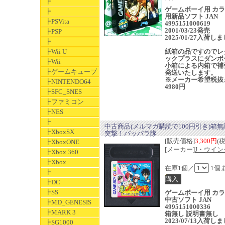
┣
ゲームボーイ用 カ
┣
用新品ソフト JAN
┣PSVita
4995151000619
2001/03/23発売
┣PSP
2025/01/27入荷し
┣
┣Wii U
紙箱の品ですのでレ
ックプラスにダンボ
┣Wii
小箱による内箱で補
┣ゲームキューブ
発送いたします。
※メーカー希望税抜
┣NINTENDO64
4980円
┣SFC_SNES
┣ファミコン
┣NES
┣
中古商品(メルマガ購読で100円引き)箱
┣XboxSX
突撃！パッパラ隊
[販売価格]
3,300円
(
┣XboxONE
[メーカー]
J・ウイン
┣Xbox 360
┣Xbox
在庫1個／
1個
┣
┣DC
┣SS
ゲームボーイ用 カ
中古ソフト JAN
┣MD_GENESIS
4995151000336
┣MARK 3
箱無し 説明書無し
2023/07/13入荷し
┣SG1000