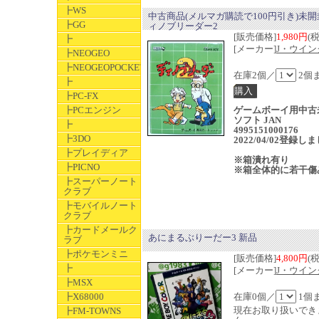
┣WS
中古商品(メルマガ購読で100円引き)未開
┣GG
ィノブリーダー2
[販売価格]
1,980円
(
┣
[メーカー]
J・ウイン
┣NEOGEO
┣NEOGEOPOCKET
在庫2個／
2個
┣
┣PC-FX
┣PCエンジン
ゲームボーイ用中古
ソフト JAN
┣
4995151000176
┣3DO
2022/04/02登録し
┣プレイディア
※箱潰れ有り
┣PICNO
※箱全体的に若干傷
┣スーパーノート
クラブ
┣モバイルノート
クラブ
┣カードメールク
あにまるぶりーだー3 新品
ラブ
┣ポケモンミニ
[販売価格]
4,800円
(
┣
[メーカー]
J・ウイン
┣MSX
┣X68000
在庫0個／
1個
現在お取り扱いでき
┣FM-TOWNS