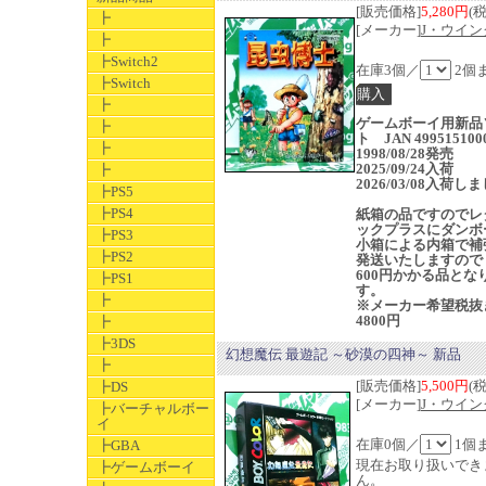
[販売価格]
5,280円
(
┣
[メーカー]
J・ウイン
┣
┣Switch2
在庫3個／
2個
┣Switch
┣
ゲームボーイ用新品
┣
ト JAN 499515100
┣
1998/08/28発売
2025/09/24入荷
┣
2026/03/08入荷し
┣PS5
┣PS4
紙箱の品ですのでレ
ックプラスにダンボ
┣PS3
小箱による内箱で補
┣PS2
発送いたしますので
600円かかる品とな
┣PS1
す。
┣
※メーカー希望税抜
4800円
┣
┣3DS
幻想魔伝 最遊記 ～砂漠の四神～ 新品
┣
[販売価格]
5,500円
(
┣DS
[メーカー]
J・ウイン
┣バーチャルボー
イ
在庫0個／
1個
┣GBA
現在お取り扱いでき
┣ゲームボーイ
ん。