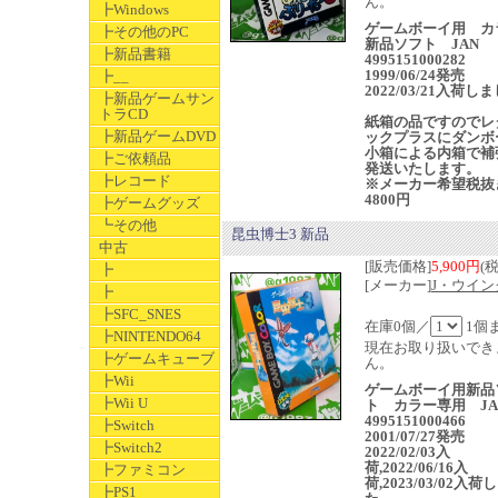
ん。
┣Windows
ゲームボーイ用 カ
┣その他のPC
新品ソフト JAN
┣新品書籍
4995151000282
1999/06/24発売
┣__
2022/03/21入荷し
┣新品ゲームサン
トラCD
紙箱の品ですのでレ
┣新品ゲームDVD
ックプラスにダンボ
小箱による内箱で補
┣ご依頼品
発送いたします。
┣レコード
※メーカー希望税抜
4800円
┣ゲームグッズ
┗その他
昆虫博士3 新品
中古
[販売価格]
5,900円
(
┣
[メーカー]
J・ウイン
┣
┣SFC_SNES
在庫0個／
1個
┣NINTENDO64
現在お取り扱いでき
┣ゲームキューブ
ん。
┣Wii
ゲームボーイ用新品
┣Wii U
ト カラー専用 JA
4995151000466
┣Switch
2001/07/27発売
┣Switch2
2022/02/03入
荷,2022/06/16入
┣ファミコン
荷,2023/03/02入荷
┣PS1