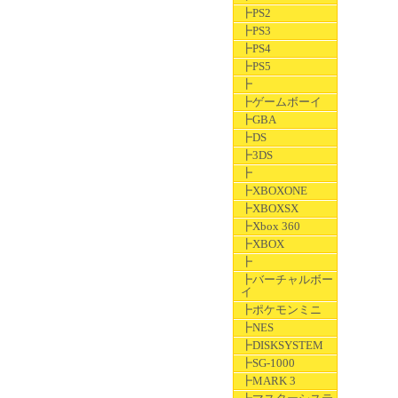
┣PS2
┣PS3
┣PS4
┣PS5
┣
┣ゲームボーイ
┣GBA
┣DS
┣3DS
┣
┣XBOXONE
┣XBOXSX
┣Xbox 360
┣XBOX
┣
┣バーチャルボー
イ
┣ポケモンミニ
┣NES
┣DISKSYSTEM
┣SG-1000
┣MARK 3