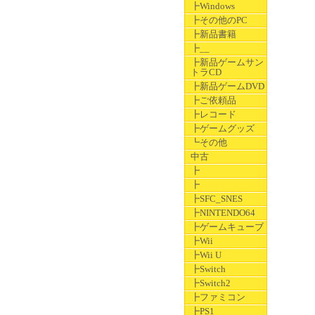
┣Windows
┣その他のPC
┣新品書籍
┣__
┣新品ゲームサン
トラCD
┣新品ゲームDVD
┣ご依頼品
┣レコード
┣ゲームグッズ
┗その他
中古
┣
┣
┣SFC_SNES
┣NINTENDO64
┣ゲームキューブ
┣Wii
┣Wii U
┣Switch
┣Switch2
┣ファミコン
┣PS1