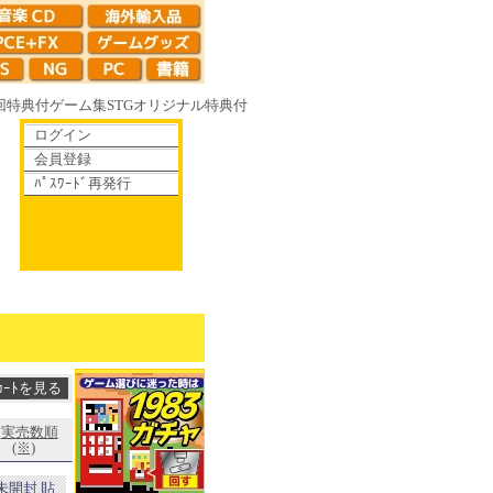
回特典付
ゲーム集
STG
オリジナル特典付
ログイン
会員登録
ﾊﾟｽﾜｰﾄﾞ再発行
散りゆく鏡の花へ 70年代風ロボットアニメ ゲッP-X アレサCOLLECTION
実売数順
(※)
未開封 貼