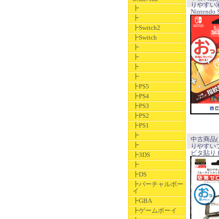
りやすい液
┣
Nintendo S
┣
┣Switch2
┣Switch
┣
┣
┣
┣
┣PS5
┣PS4
┣PS3
┣PS2
┣PS1
┣
中古商品(
┣
りやすい
ピタ貼り f
┣3DS
┣
┣DS
┣バーチャルボー
イ
┣GBA
┣ゲームボーイ