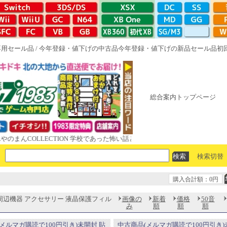
専用セール品
/
今年登録・値下げの中古品
今年登録・値下げの新品セール品
初
総合案内トップページ
んCOLLECTION 学校であった怖い話と晦󠄀つきこもり ルート16R やがて
検索切替
購入合計額：0円
周辺機器 アクセサリー 液晶保護フィル
画像の
新着
価格
50音
み
順
順
順
メルマガ購読で100円引き)未開封 貼
中古商品(メルマガ購読で100円引き)