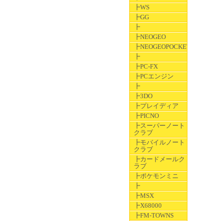
┣WS
┣GG
┣
┣NEOGEO
┣NEOGEOPOCKET
┣
┣PC-FX
┣PCエンジン
┣
┣3DO
┣プレイディア
┣PICNO
┣スーパーノート
クラブ
┣モバイルノート
クラブ
┣カードメールク
ラブ
┣ポケモンミニ
┣
┣MSX
┣X68000
┣FM-TOWNS