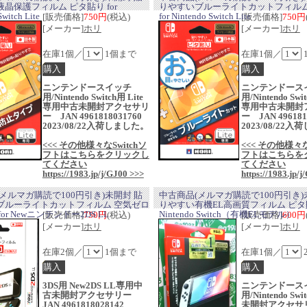
晶保護フィルム ピタ貼り for
りやすいブルーライトカットフィルム
witch Lite
for Nintendo Switch Lite
[販売価格]
750円
(税込)
[販売価格]
750円
[メーカー]
ホリ
[メーカー]
ホリ
在庫1個／
1個まで
在庫1個／
ニンテンドースイッチ
ニンテンドース
用/Nintendo Switch用 Lite
用/Nintendo Swit
専用中古未開封アクセサリ
専用中古未開封
ー JAN 4961818031760
ー JAN 496181
2023/08/22入荷しました。
2023/08/22
<<< その他様々なSwitchソ
<<< その他様々な
フトはこちらをクリックし
フトはこちらを
てください
てください
https://1983.jp/j/GJ00 >>>
https://1983.jp/
メルマガ購読で100円引き)未開封 貼
中古商品(メルマガ購読で100円引き)
ブルーライトカットフィルム 空気ゼロ
りやすい有機EL高画質フィルム ピタ貼り
or Newニンテンドー2DS LL
Nintendo Switch（有機ELモデル）
[販売価格]
750円
(税込)
[販売価格]
600円
[メーカー]
ホリ
[メーカー]
ホリ
在庫2個／
1個まで
在庫1個／
3DS用 New2DS LL専用中
ニンテンドース
古未開封アクセサリー
用/Nintendo Sw
JAN 4961818028142
未開封アクセサリ