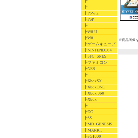
┣
┣
┣PSVita
┣PSP
┣
┣Wii U
┣Wii
※商品画像
┣ゲームキューブ
┣NINTENDO64
┣SFC_SNES
┣ファミコン
┣NES
┣
┣XboxSX
┣XboxONE
┣Xbox 360
┣Xbox
┣
┣DC
┣SS
┣MD_GENESIS
┣MARK 3
┣SG1000