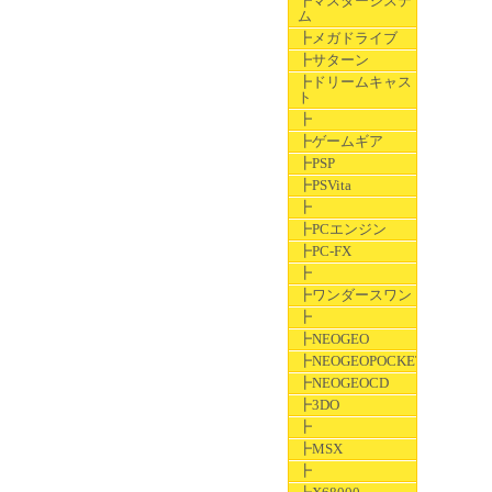
┣マスターシステ
ム
┣メガドライブ
┣サターン
┣ドリームキャス
ト
┣
┣ゲームギア
┣PSP
┣PSVita
┣
┣PCエンジン
┣PC-FX
┣
┣ワンダースワン
┣
┣NEOGEO
┣NEOGEOPOCKET
┣NEOGEOCD
┣3DO
┣
┣MSX
┣