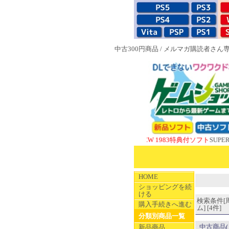
中古300円商品
/
メルマガ購読者さん
NEW 1983特典付ソフト
SUPERやのま
HOME
ショッピングを続
ける
検索条件[
購入手続きへ進む
ム] [4件]
分類別商品一覧
中古商品(
新品商品