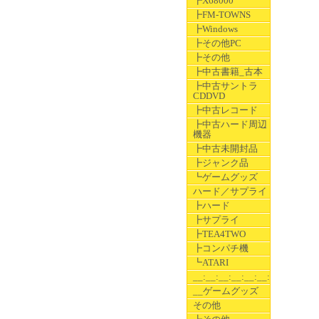
┣X68000
┣FM-TOWNS
┣Windows
┣その他PC
┣その他
┣中古書籍_古本
┣中古サントラ
CDDVD
┣中古レコード
┣中古ハード周辺
機器
┣中古未開封品
┣ジャンク品
┗ゲームグッズ
ハード／サプライ
┣ハード
┣サプライ
┣TEA4TWO
┣コンパチ機
┗ATARI
__:__:__:__:__:__:__
__ゲームグッズ
その他