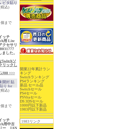
 ピタ貼り
(税込)
1個まで
イッチ
ch用 Lite
アクセサリ
8031777
入荷しました。
Switchソ
クリックし
開業22年累計ラン
j/GJ00 >>>
キング
Switchランキング
PS4ランキング
未開封 貼
新品 セール品
 for
Switchセール
(税込)
PS4セール
PSVitaセール
DS 3DSセール
1000円以下新品
2個まで
1983円以下新品
イッチ
itch用中古
ー JAN