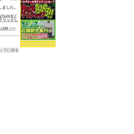
入荷しました。
Switchソ
クリックし
j/GJ00 >>>
ップに戻る