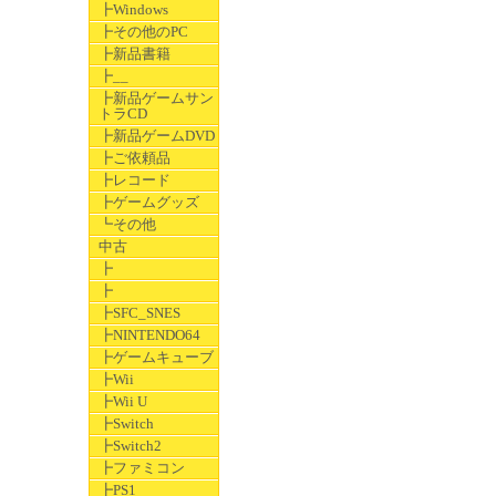
┣Windows
┣その他のPC
┣新品書籍
┣__
┣新品ゲームサン
トラCD
┣新品ゲームDVD
┣ご依頼品
┣レコード
┣ゲームグッズ
┗その他
中古
┣
┣
┣SFC_SNES
┣NINTENDO64
┣ゲームキューブ
┣Wii
┣Wii U
┣Switch
┣Switch2
┣ファミコン
┣PS1