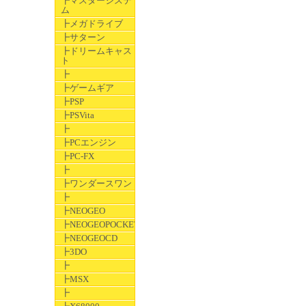
┣マスターシステ
ム
┣メガドライブ
┣サターン
┣ドリームキャス
ト
┣
┣ゲームギア
┣PSP
┣PSVita
┣
┣PCエンジン
┣PC-FX
┣
┣ワンダースワン
┣
┣NEOGEO
┣NEOGEOPOCKET
┣NEOGEOCD
┣3DO
┣
┣MSX
┣