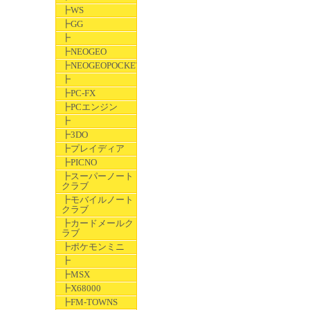
┣WS
┣GG
┣
┣NEOGEO
┣NEOGEOPOCKET
┣
┣PC-FX
┣PCエンジン
┣
┣3DO
┣プレイディア
┣PICNO
┣スーパーノート
クラブ
┣モバイルノート
クラブ
┣カードメールク
ラブ
┣ポケモンミニ
┣
┣MSX
┣X68000
┣FM-TOWNS