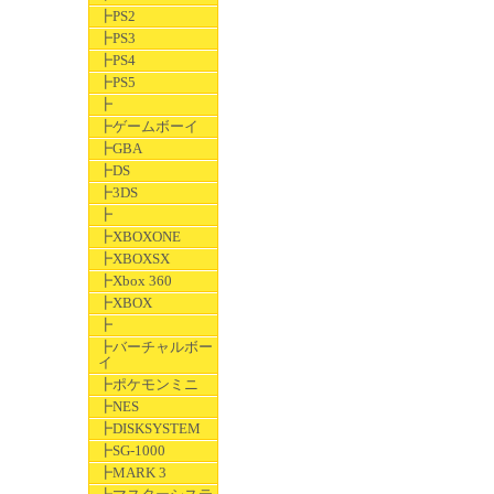
┣PS2
┣PS3
┣PS4
┣PS5
┣
┣ゲームボーイ
┣GBA
┣DS
┣3DS
┣
┣XBOXONE
┣XBOXSX
┣Xbox 360
┣XBOX
┣
┣バーチャルボー
イ
┣ポケモンミニ
┣NES
┣DISKSYSTEM
┣SG-1000
┣MARK 3