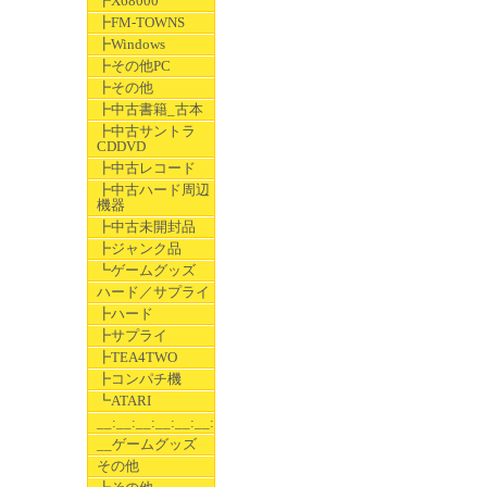
┣X68000
┣FM-TOWNS
┣Windows
┣その他PC
┣その他
┣中古書籍_古本
┣中古サントラ
CDDVD
┣中古レコード
┣中古ハード周辺
機器
┣中古未開封品
┣ジャンク品
┗ゲームグッズ
ハード／サプライ
┣ハード
┣サプライ
┣TEA4TWO
┣コンパチ機
┗ATARI
__:__:__:__:__:__:__
__ゲームグッズ
その他