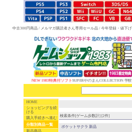
中古300円商品
/
メルマガ購読者さん専用セール品
/
今年登録・値下げ
NEW 1983特典付ソフト
SUPERやのまんCOLLECTION 学校
HOME
ショッピングを続
ける
検索条件[ゲーム歩数計] [2件]
購入手続きへ進む
分類別商品一覧
ポケットサクラ 新品
新品商品