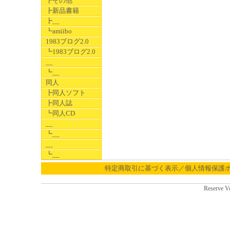
┣その他
┣新品書籍
┣__
┗amiibo
1983ブログ2.0
┗1983ブログ2.0
__
┗__
同人
┣同人ソフト
┣同人誌
┗同人CD
__
┗__
__
┗__
特定商取引に基づく表示／個人情報保護
Reserve V