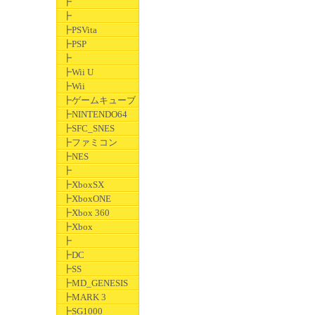
┣
┣
┣PSVita
┣PSP
┣
┣Wii U
┣Wii
┣ゲームキューブ
┣NINTENDO64
┣SFC_SNES
┣ファミコン
┣NES
┣
┣XboxSX
┣XboxONE
┣Xbox 360
┣Xbox
┣
┣DC
┣SS
┣MD_GENESIS
┣MARK 3
┣SG1000