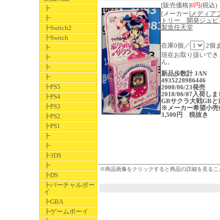
[販売価格]
0円
(税込)
┣
[メーカー]
メディア
┣
トリー 開発ジュ
製造任天堂
┣Switch2
┣Switch
在庫0個／
2個
┣
現在お取り扱いでき
┣
ん。
┣
新品歩数計 JAN
┣
4935228986446
┣PS5
2000/06/23発売
2018/06/07入荷し
┣PS4
GBサクラ大戦GBと
┣PS3
※メーカー希望小売
3,500円 税抜き
┣PS2
┣PS1
┣
┣
┣3DS
┣
※商品画像をクリックすると商品の詳細を見るこ
┣DS
┣バーチャルボー
イ
┣GBA
┣ゲームボーイ