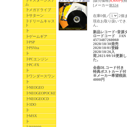
┣マスターシステ
[LP+DLコード新品
[販売価格]
4,400円
(
ム
[メーカー]
RS34
┣メガドライブ
┣サターン
在庫0個／
2個
┣ドリームキャス
現在お取り扱いでき
ト
ん。
┣
新品レコード+音源
ロードコード JAN
┣ゲームギア
4573487260060
┣PSP
2020/10/30発売
┣PSVita
2020/10/01登録
2020/10/26入
┣
荷,2021/09/10更新
┣PCエンジン
た。
┣PC-FX
全曲DLコード付き
┣
特典ポストカード付
※メーカー希望税抜
┣ワンダースワン
4000円
┣
┣NEOGEO
┣NEOGEOPOCKET
┣NEOGEOCD
┣3DO
┣
┣MSX
┣