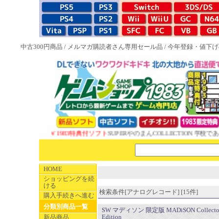
中古300円商品
/
メルマガ購読者さん専用セール品
/
今年登録・値下げ
NEW 1983特典付ソフト
SUPERやのまんCOLLECTION 学校であっ
HOME
ショッピングを続
ける
検索条件[アナログレコード] [15件]
購入手続きへ進む
分類別商品一覧
SW マディソン 限定版 MADiSON Collecto
Edition
新品商品