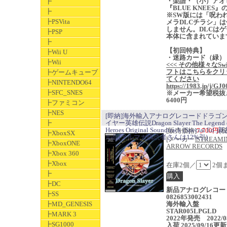
・楽譜・（小）アオ
┣
『BLUE KNEES』
┣
※SW版には「呪わ
┣PSVita
メラDLCチラシ」は
しません。DLCはゲ
┣PSP
本体に含まれていま
┣
【初回特典】
┣Wii U
・迷路カード（緑）
┣Wii
<<< その他様々なSwi
フトはこちらをクリ
┣ゲームキューブ
てください
┣NINTENDO64
https://1983.jp/j/GJ0
┣SFC_SNES
※メーカー希望税抜
6400円
┣ファミコン
┣NES
[即納]海外輸入アナログレコードドラゴ
┣
イヤー英雄伝説Dragon Slayer The Legend 
Heroes Original Soundtrack (Special Ed
[販売価格]
7,700円
(
┣XboxSX
ル品(メルマガ購読者さんは12%引)
[メーカー]
STREAMI
┣XboxONE
ARROW RECORDS
┣Xbox 360
┣Xbox
在庫2個／
2個
┣
┣DC
新品アナログレコ
┣SS
0826853002431
┣MD_GENESIS
海外輸入盤
STAR005LPGLD
┣MARK 3
2022年発売 2022/08
┣SG1000
入荷 2025/09/16