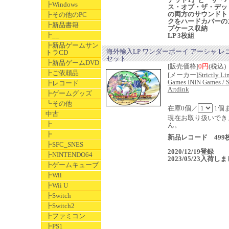
┣Windows
ス・オブ・ザ・デッ
の両方のサウンドト
┣その他のPC
クをハードカバーの
┣新品書籍
プケース収納
┣__
LP 3枚組
┣新品ゲームサン
海外輸入LP ワンダーボーイ アーシャ レ
トラCD
セット
┣新品ゲームDVD
[販売価格]
0円
(税込)
┣ご依頼品
[メーカー]
Strictly Li
Games ININ Games / S
┣レコード
Artdink
┣ゲームグッズ
┗その他
在庫0個／
1個
中古
現在お取り扱いでき
┣
ん。
┣
新品レコード 499
┣SFC_SNES
2020/12/19登録
┣NINTENDO64
2023/05/23入荷し
┣ゲームキューブ
┣Wii
┣Wii U
┣Switch
┣Switch2
┣ファミコン
┣PS1