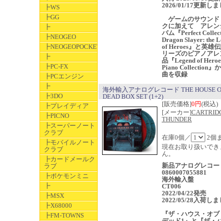
2026/01/17更新し
┣WS
┣GG
ゲームのサウンド
クに加えて アレン
┣
バム『Perfect Collect
┣NEOGEO
Dragon Slayer: the 
┣NEOGEOPOCKET
of Heroes』と英雄
リーズのピアノアレ
┣
品『Legend of Heroe
┣PC-FX
Piano Collection
曲を収録
┣PCエンジン
┣
海外輸入アナログレコード THE HOUSE OF
┣3DO
DEAD BOX SET (1+2)
[販売価格]
0円
(税込)
┣プレイディア
[メーカー]
CARTRID
┣PICNO
THUNDER
┣スーパーノート
クラブ
在庫0個／
2個
┣モバイルノート
現在お取り扱いでき
クラブ
ん。
┣カードメールク
新品アナログレコー
ラブ
0860007055881
┣ポケモンミニ
海外輸入盤
┣
CT006
2022/04/22発売
┣MSX
2022/05/28入荷し
┣X68000
『ザ・ハウス・オブ
┣FM-TOWNS
デッド1』と『ザ・