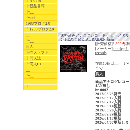
┣その他
┣新品書籍
┣__
┗amiibo
1983ブログ2.0
┗1983ブログ2.0
__
送料込みアナログレコード ヘビーメタル
ン HEAVY METAL RAIDEN 新品
┗__
[販売価格]
3,300円
(
同人
[メーカー]
bootleg！
┣同人ソフト
records
┣同人誌
在庫10個以上／
┗同人CD
まで
__
┗__
__
新品アナログレコ
JAN無し
┗__
br-0002
2017/03/25発売
2017/05/17入荷
2017/07/12入荷
2019/03/14更新
2019/03/20入荷
2025/09/29更新
2026/01/17更新
2026/04/07更新し