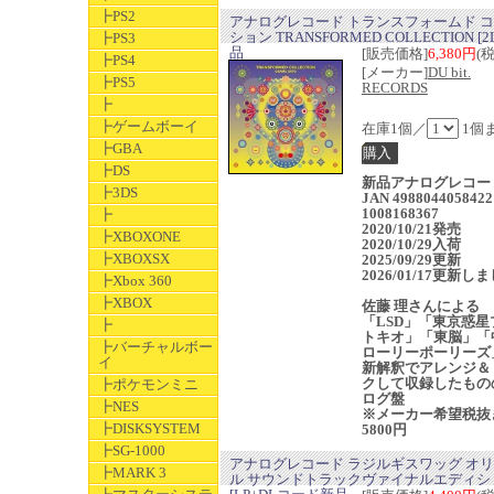
┣PS2
アナログレコード トランスフォームド 
ション TRANSFORMED COLLECTION [2
┣PS3
品
[販売価格]
6,380円
(
┣PS4
[メーカー]
DU bit.
┣PS5
RECORDS
┣
┣ゲームボーイ
在庫1個／
1個
┣GBA
┣DS
新品アナログレコ
┣3DS
JAN 4988044058422
1008168367
┣
2020/10/21発売
┣XBOXONE
2020/10/29入荷
┣XBOXSX
2025/09/29更新
2026/01/17更新し
┣Xbox 360
┣XBOX
佐藤 理さんによる
「LSD」「東京惑星
┣
トキオ」「東脳」「
┣バーチャルボー
ローリーポーリーズ
イ
新解釈でアレンジ＆
クして収録したもの
┣ポケモンミニ
ログ盤
┣NES
※メーカー希望税抜
┣DISKSYSTEM
5800円
┣SG-1000
アナログレコード ラジルギスワッグ オ
┣MARK 3
ル サウンドトラックヴァイナルエディシ