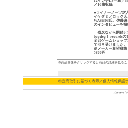
12インチLP一枚／3
／10曲収録
■ライナーノーツ封
イケダミノロック氏
WASi303氏、佐藤
のインタビューを掲
残念ながら閉鎖と
bootleg！ record
全部ゲームショップ1
で引き受けました。
※メーカー希望税抜
5800円
※商品画像をクリックすると商品の詳細を見るこ
特定商取引に基づく表示／個人情報保護
Reserve V