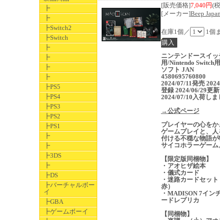
[販売価格]
7,040円
(
┣
[メーカー]
Beep Japa
┣
┣Switch2
在庫1個／
1個
┣Switch
┣
ニンテンドースイッ
┣
用/Nintendo Switc
┣
ソフト JAN
4580695760800
┣
2024/07/11発売 2024
┣PS5
登録 2024/06/29更新
┣PS4
2024/07/10入荷し
┣PS3
→公式ページ
┣PS2
プレイヤーの心をか
┣PS1
ゲームプレイと、人
┣
付ける不穏な物語が
サイコホラーゲーム
┣
┣3DS
【限定版同梱物】
┣
・アオヒザ絵本
・儀式カード
┣DS
・迷路カードセット
┣バーチャルボー
赤）
イ
・MADISON 7イン
ードレプリカ
┣GBA
┣ゲームボーイ
【同梱物】