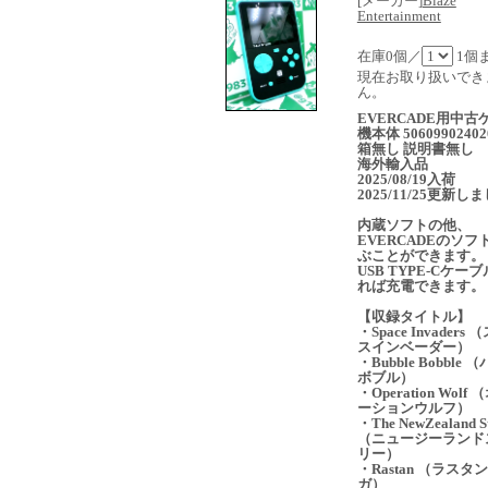
[メーカー]
Blaze
Entertainment
在庫0個／
1個
現在お取り扱いでき
ん。
EVERCADE用中古
機本体 50609902402
箱無し 説明書無し
海外輸入品
2025/08/19入荷
2025/11/25更新し
内蔵ソフトの他、
EVERCADEのソフ
ぶことができます。
USB TYPE-Cケー
れば充電できます。
【収録タイトル】
・Space Invaders
スインベーダー）
・Bubble Bobble 
ボブル）
・Operation Wolf
ーションウルフ）
・The NewZealand S
（ニュージーランド
リー）
・Rastan （ラスタ
ガ）