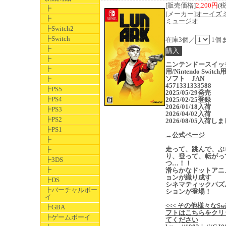
[販売価格]
2,200円
(
┣
[メーカー]
オーイズ
┣
ミュージオ
┣Switch2
┣Switch
在庫3個／
1個
┣
┣
ニンテンドースイッ
┣
用/Nintendo Switc
ソフト JAN
┣
4571331333588
┣PS5
2025/05/29発売
┣PS4
2025/02/25登録
2026/01/18入荷
┣PS3
2026/04/02入荷
┣PS2
2026/08/05入荷し
┣PS1
→公式ページ
┣
走って、跳んで、ぶ
┣
り、登って、転がっ
┣3DS
つ…！！
┣
滑らかなドットアニ
ョンが織り成す
┣DS
シネマティックパズ
┣バーチャルボー
ションが登場！
イ
<<< その他様々なSwi
┣GBA
フトはこちらをクリ
┣ゲームボーイ
てください