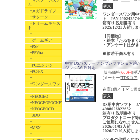
┣マスターシステ
ム
┣メガドライブ
ワンダースワン用中
┣サターン
ト JAN 490242574
箱有り 説明書有り
┣ドリームキャス
2025/12/25入荷し
ト
┣
【同梱物】
┣ゲームギア
・絵本「たねをまく
・アンケートはがき
┣PSP
┣PSVita
※箱若干傷み有り
┣
中古 DSパズラー ナンプレファン＆お絵
┣PCエンジン
ジック Wi-Fi対応
┣PC-FX
[販売価格]
600円
(税込
┣
[メーカー]
TDKコア
┣ワンダースワン
在庫1個／
1個
┣
┣NEOGEO
┣NEOGEOPOCKET
DS用中古ソフト J
┣NEOGEOCD
4988026822652
箱有り 説明書有り
┣3DO
プロダクトコード等
┣
ご使用になれません
2026/01/02入荷
┣MSX
2026/07/10入荷し
┣
<<< その他様々なD