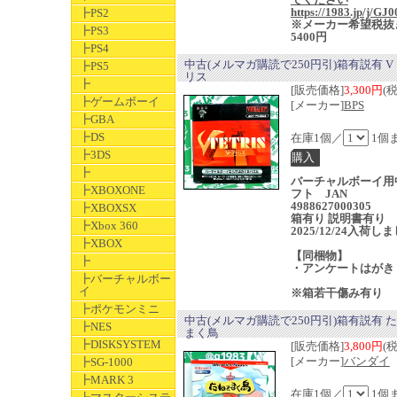
https://1983.jp/j/GJ0
┣PS2
※メーカー希望税抜
┣PS3
5400円
┣PS4
中古(メルマガ購読で250円引)箱有説有 
┣PS5
リス
┣
[販売価格]
3,300円
(
┣ゲームボーイ
[メーカー]
BPS
┣GBA
┣DS
在庫1個／
1個
┣3DS
┣
バーチャルボーイ用
┣XBOXONE
フト JAN
4988627000305
┣XBOXSX
箱有り 説明書有り
┣Xbox 360
2025/12/24入荷し
┣XBOX
【同梱物】
┣
・アンケートはがき
┣バーチャルボー
イ
※箱若干傷み有り
┣ポケモンミニ
中古(メルマガ購読で250円引)箱有説有 
┣NES
まく鳥
┣DISKSYSTEM
[販売価格]
3,800円
(
[メーカー]
バンダイ
┣SG-1000
┣MARK 3
在庫1個／
1個