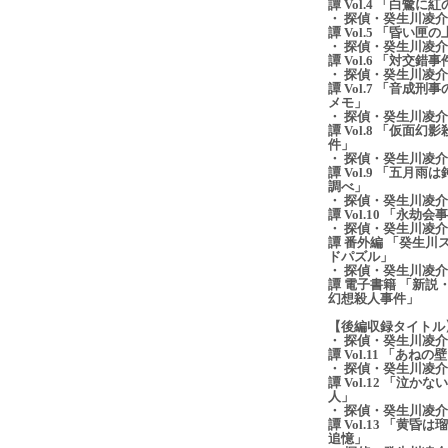
譚 Vol.4 「白鷺に
・ 探偵・癸生川凌
譚 Vol.5 「昏い匣
・ 探偵・癸生川凌
譚 Vol.6 「対交錯
・ 探偵・癸生川凌
譚 Vol.7 「音成刑
メモ」
・ 探偵・癸生川凌
譚 Vol.8 「仮面幻
件」
・ 探偵・癸生川凌
譚 Vol.9 「五月雨
調べ」
・ 探偵・癸生川凌
譚 Vol.10 「永劫会
・ 探偵・癸生川凌
譚 番外編 「癸生川
ドパズル」
・ 探偵・癸生川凌
譚 電子書籍 「新説
幻想殺人事件」
【後編収録タイトル
・ 探偵・癸生川凌
譚 Vol.11 「あねの
・ 探偵・癸生川凌
譚 Vol.12 「泣かな
人」
・ 探偵・癸生川凌
譚 Vol.13 「黄昏は
追憶」