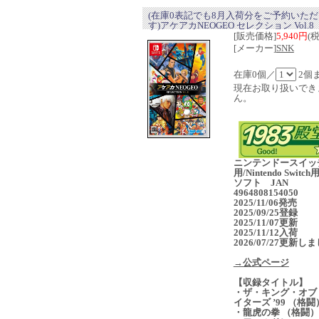
(在庫0表記でも8月入荷分をご予約いた
す)アケアカNEOGEO セレクション Vol.8
[販売価格]
5,940円
(
[メーカー]
SNK
在庫0個／
2個
現在お取り扱いでき
ん。
ニンテンドースイッ
用/Nintendo Switc
ソフト JAN
4964808154050
2025/11/06発売
2025/09/25登録
2025/11/07更新
2025/11/12入荷
2026/07/27更新し
→公式ページ
【収録タイトル】
・ザ・キング・オブ
イターズ ’99 （格闘
・龍虎の拳 （格闘）