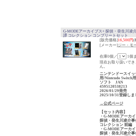
G-MODEアーカイブス+ 探偵・癸生川凌
譚 コレクション コンプリートセット
[販売価格]
16,500円
(
[メーカー]
ジー・モ
在庫0個／
1個
現在お取り扱いでき
ん。
ニンテンドースイッ
用/Nintendo Switc
ソフト JAN
4595120538213
2026/01/29発売
2025/10/31登録し
→公式ページ
【セット内容】
・G-MODEアーカイ
探偵・癸生川凌介事
コレクション 前編
・G-MODEアーカイ
探偵・癸生川凌介事