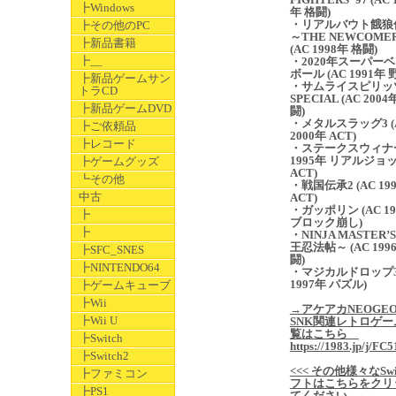
┣Windows
年 格闘)
・リアルバウト餓狼
┣その他のPC
～THE NEWCOME
┣新品書籍
(AC 1998年 格闘)
┣__
・2020年スーパー
ボール (AC 1991年 
┣新品ゲームサン
・サムライスピリッ
トラCD
SPECIAL (AC 2004
┣新品ゲームDVD
闘)
・メタルスラッグ3 (
┣ご依頼品
2000年 ACT)
┣レコード
・ステークスウィナー
1995年 リアルジョ
┣ゲームグッズ
ACT)
┗その他
・戦国伝承2 (AC 19
中古
ACT)
・ガッポリン (AC 19
┣
ブロック崩し)
┣
・NINJA MASTER’
王忍法帖～ (AC 199
┣SFC_SNES
闘)
┣NINTENDO64
・マジカルドロップ3 
1997年 パズル)
┣ゲームキューブ
┣Wii
→アケアカNEOGE
┣Wii U
SNK関連レトロゲー
覧はこちら
┣Switch
https://1983.jp/j/FC5
┣Switch2
<<< その他様々なSwi
┣ファミコン
フトはこちらをクリ
┣PS1
てください