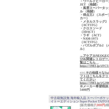
・ワールドヒーロー
JET （格闘）
・風雲スーパータッ
ル （格闘）
・得点王2 （スポー
カー）
・メタルスラッグ2
（ACTSTG）
・クロスソード
（3DACT）
・ラギ （ACT）
・NAM-1975
（ACTSTG）
・パズルボブル2 （
ル）
→アケアカNEOGE
SNK関連レトロゲー
覧はこちら
https://1983.jp/j/FC5
<<< その他様々なSwi
フトはこちらをクリ
てください
https://1983.jp/j/GJ0
※メーカー希望税抜
5400円
中古箱無説無 海外輸入品 スーパーポケッ
イトーエディション Super Pocket TAITO Ed
[販売価格]
7,000円
(