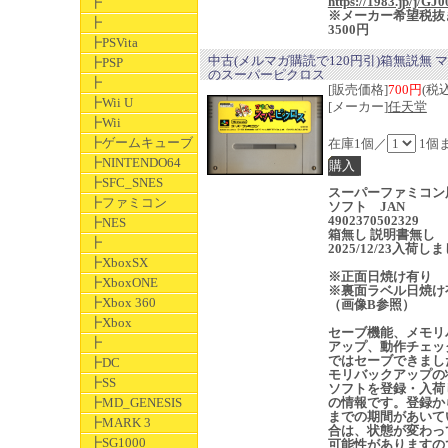
https://1983.jp/j/GJ0
┣
※メーカー希望税抜
┣
3500円
┣PSVita
中古(メルマガ購読で120円引)箱無説無 
┣PSP
のスーパーピクロス
┣
[販売価格]
700円
(税込
┣Wii U
[メーカー]
任天堂
┣Wii
┣ゲームキューブ
在庫1個／
1個
┣NINTENDO64
┣SFC_SNES
スーパーファミコン
┣ファミコン
ソフト JAN
4902370502329
┣NES
箱無し 説明書無し
┣
2025/12/23入荷し
┣XboxSX
※正面日焼け有り
┣XboxONE
※裏面ラベル日焼け
┣Xbox 360
（画像B参照）
┣Xbox
セーブ機能、メモリ
┣
アップ、動作チェッ
ではセーブできまし
┣DC
モリバックアップの
┣SS
ソフトを登録・入荷
┣MD_GENESIS
の情報です。登録か
までの期間があいて
┣MARK 3
合は、状態が変わっ
┣SG1000
可能性がありますの