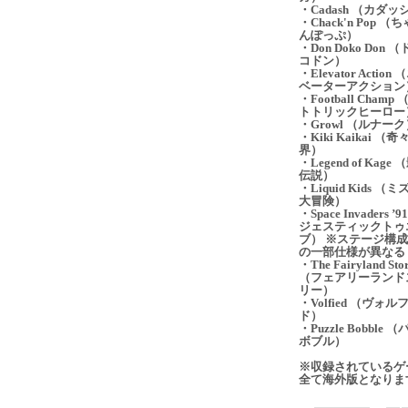
・Cadash （カダッ
・Chack'n Pop （
んぽっぷ）
・Don Doko Don 
コドン）
・Elevator Action
ベーターアクション
・Football Champ
トトリックヒーロー
・Growl （ルナーク
・Kiki Kaikai （奇
界）
・Legend of Kage
伝説）
・Liquid Kids （
大冒険）
・Space Invaders ’
ジェスティックトゥ
ブ） ※ステージ構
の一部仕様が異なる
・The Fairyland Sto
（フェアリーランド
リー）
・Volfied （ヴォル
ド）
・Puzzle Bobble 
ボブル）
※収録されているゲ
全て海外版となりま