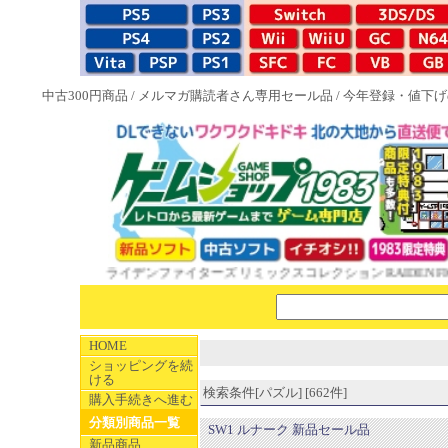
中古300円商品
/
メルマガ購読者さん専用セール品
/
今年登録・値下げ
N 1993-1995 ライデンファイターズ リミックスコレクション RAIDEN
HOME
ショッピングを続
ける
検索条件[パズル] [662件]
購入手続きへ進む
分類別商品一覧
SW1 ルナーク 新品セール品
新品商品