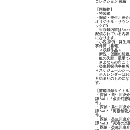
コレクション 後編
【同梱物】
・特装箱
・探偵・癸生川凌介
オリジナル・サウン
ックCD
※収録内容はStea
配信されている内容
になります。
・小説 探偵・癸生
事件譚（書籍）
＜収録作品＞
新説・仮面幻想殺
虹の失踪、最果て
さよならの向こう
・癸生川探偵事務所
＋スケジュールシー
※カレンダーは202
月始まりのものにな
す。
【前編収録タイトル
・ 探偵・癸生川凌
譚 Vol.1 「仮面幻
件」
・ 探偵・癸生川凌
譚 Vol.2 「海楼館
件」
・ 探偵・癸生川凌
譚 Vol.3 「死者の
・ 探偵・癸生川凌