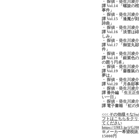
・ 探偵・癸生川凌
譚 Vol.14 「螺旋の
事件」
・ 探偵・癸生川凌
譚 Vol.15 「逢魔が
詩曲」
・ 探偵・癸生川凌
譚 Vol.16 「淡雪は
しみ」
・ 探偵・癸生川凌
譚 Vol.17 「御堂丸
件」
・ 探偵・癸生川凌
譚 Vol.18 「銀紫色
の囲う円卓」
・ 探偵・癸生川凌
譚 Vol.19 「薔薇鼠
夢は」
・ 探偵・癸生川凌
譚 Vol.20 「月条邸
・ 探偵・癸生川凌
譚 番外編 「生王正
い一日」
・ 探偵・癸生川凌
譚 電子書籍 「虹の
<<< その他様々なSwi
フトはこちらをクリ
てください
https://1983.jp/j/GJ0
※メーカー希望税抜
15000円