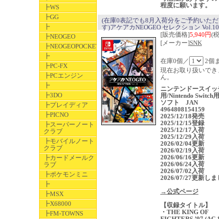
程度に願います。
┣WS
┣GG
(在庫0表記でも8月入荷分をご予約いた
┣
す)アケアカNEOGEO セレクション Vol.10
[販売価格]
5,940円
(
┣NEOGEO
[メーカー]
SNK
┣NEOGEOPOCKET
┣
在庫0個／
2個
┣PC-FX
現在お取り扱いでき
┣PCエンジン
ん。
┣
ニンテンドースイッ
┣3DO
用/Nintendo Switc
ソフト JAN
┣プレイディア
4964808154159
┣PICNO
2025/12/18発売
2025/12/15登録
┣スーパーノート
2025/12/17入荷
クラブ
2025/12/29入荷
┣モバイルノート
2026/02/04更新
クラブ
2026/02/19入荷
2026/06/16更新
┣カードメールク
2026/06/24入荷
ラブ
2026/07/02入荷
┣ポケモンミニ
2026/07/27更新し
┣
→公式ページ
┣MSX
┣X68000
【収録タイトル】
・THE KING OF
┣FM-TOWNS
FIGHTERS ’97 (AC 