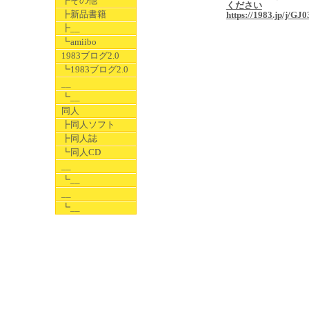
┣その他
ください
┣新品書籍
https://1983.jp/j/GJ0
┣__
┗amiibo
1983ブログ2.0
┗1983ブログ2.0
__
┗__
同人
┣同人ソフト
┣同人誌
┗同人CD
__
┗__
__
┗__