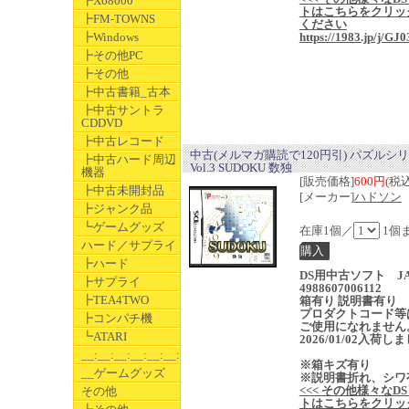
┣X68000
トはこちらをクリッ
┣FM-TOWNS
ください
┣Windows
https://1983.jp/j/GJ0
┣その他PC
┣その他
┣中古書籍_古本
┣中古サントラ
CDDVD
┣中古レコード
中古(メルマガ購読で120円引) パズルシ
┣中古ハード周辺
Vol.3 SUDOKU 数独
機器
[販売価格]
600円
(税込
┣中古未開封品
[メーカー]
ハドソン
┣ジャンク品
┗ゲームグッズ
在庫1個／
1個
ハード／サプライ
┣ハード
DS用中古ソフト J
┣サプライ
4988607006112
┣TEA4TWO
箱有り 説明書有り
プロダクトコード等
┣コンパチ機
ご使用になれません
┗ATARI
2026/01/02入荷し
__:__:__:__:__:__:__
※箱キズ有り
__ゲームグッズ
※説明書折れ、シワ
<<< その他様々なD
その他
トはこちらをクリッ