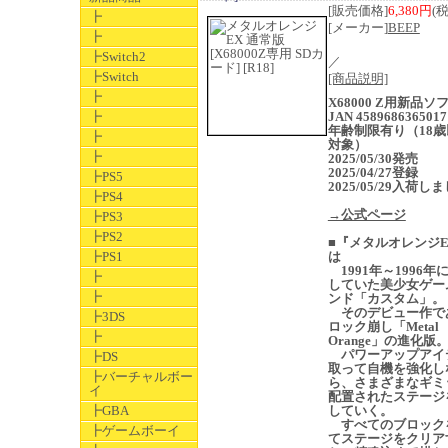
[販売価格]
6,380円
(
┣
[メーカー]
BEEP
┣
┣Switch2
／
┣Switch
[商品説明]
┣
X68000 Z用新品
┣
JAN 4589686365017
年齢制限有り（18歳
┣
対象）
┣
2025/05/30発売
2025/04/27登録
┣PS5
2025/05/29入荷し
┣PS4
→公式ページ
┣PS3
┣PS2
■『メタルオレンジE
┣PS1
は
1991年～1996年
┣
していた美少女ゲー
┣
ンド「カスタム」。
そのデビュー作で
┣3DS
ロック崩し「Metal
┣
Orange」の進化版
パワーアップアイ
┣DS
取って自機を強化し
┣バーチャルボー
ら、さまざまなギミ
イ
配置されたステージ
┣GBA
していく。
すべてのブロック
┣ゲームボーイ
てステージをクリア