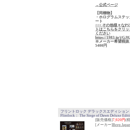
→公式ページ
【同梱物】
・ホログラムステッ
ート
<<< その他様々なPS
トはこちらをクリッ
ください
https://1983.jp/j/GJ0
※メーカー希望税抜
5400円
フリントロック デラックスエディション
Flintlock： The Siege of Dawn Deluxe Edit
[販売価格]
7,920円
(
[メーカー]
Beep Japa