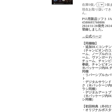
在庫0個／
1個
現在お取り扱いでき
ん。
PS5用新品ソフト JA
4580695760886
2024/11/28発売 2024
登録しました。
→公式ページ
【同梱物】
・追加DLCコンテン
（チャンピオンのコ
ーム、ノーブルのコ
ーム、ヴァンガード
チューム、チャンピ
拳銃、チャンピオン
※パッケージ内DL
同梱
・リバーシブルカバ
ト
・デジタルサウンド
ク（※パッケージ内
ラシ同梱）
・デジタルアートブ
（※パッケージ内D
シ同梱）
【初回特典（外付け
・オリジナルポスター