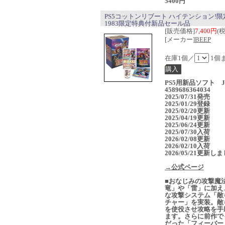
5400円
PS5コットンリブート ハイテンション!限
1983限定特典付新品セール品
[販売価格]
7,400円
(
[メーカー]
BEEP
在庫1個／
1個
PS5用新品ソフト J
4589686364034
2025/07/31発売
2025/01/29登録
2025/02/20更新
2025/04/19更新
2025/06/24更新
2025/07/30入荷
2026/02/08更新
2026/02/10入荷
2026/05/21更新し
→公式ページ
■おなじみの攻撃魔
竜」や「雷」に加え
な攻撃システム「敵
チャー」を実装。敵
を使役させ攻略を手
ます。さらに前作で
だった「フィーバー