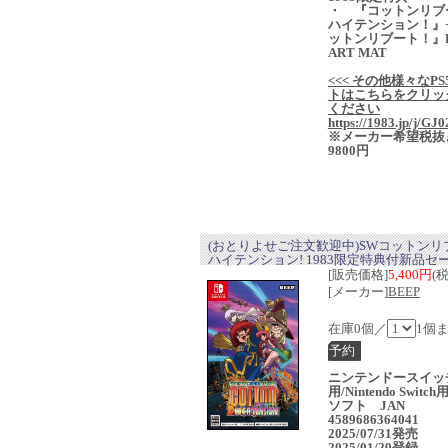
・ 『コットンリブ
ハイテンション！』
ットンリブート！』
ART MAT
<<< その他様々なPS
トはこちらをクリッ
ください
https://1983.jp/j/GJ0
※メーカー希望税抜
9800円
(おとりよせご注文歓迎中)SWコットンリ
ハイテンション! 1983限定特典付新品セ
[販売価格]
5,400円
(
[メーカー]
BEEP
在庫0個／
1個
ニンテンドースイッ
用/Nintendo Switc
ソフト JAN
4589686364041
2025/07/31発売
2025/01/29登録