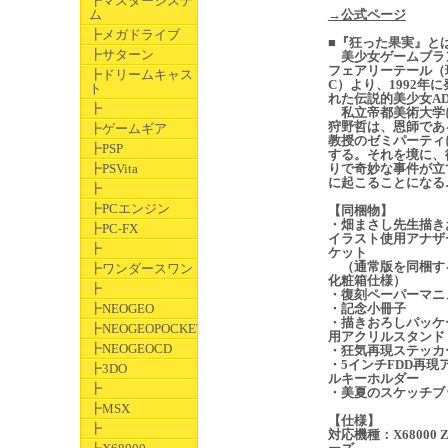
┣マスターシステ
ム
→公式ページ
┣メガドライブ
■『狂った果実』と
┣サターン
美少女ゲームブラ
フェアリーテール（
┣ドリームキャス
C）より、1992年
ト
れた伝説的美少女AD
┣
私立帝都美術大学
狩野哲は、恩師であ
┣ゲームギア
教授のゼミパーティ
┣PSP
する。それを境に、
┣PSVita
りで奇妙な事件が立
に起こることになる
┣
┣PCエンジン
【同梱物】
・畑まさし先生描き
┣PC-FX
イラスト使用アナザ
┣
ケット
（通常版を同梱す
┣ワンダースワン
化粧箱仕様）
┣
・復刻ペーパーマニ
┣NEOGEO
・記念小冊子
・描きおろしパッケ
┣NEOGEOPOCKET
用アクリルスタンド
┣NEOGEOCD
・狂気再現ステッカ
・5インチFDD再現
┣3DO
ルキーホルダー
┣
・美夏のスケッチブ
┣MSX
【仕様】
┣
対応機種：X68000 