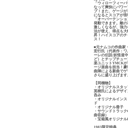
「ウィローフィーバ
なって爽快にパワー
プ！また、ゲージが1
になるとスコアが倍
「オーバーテンショ
発動できます。敵の
激しくなるが、強力
法が使え、得点も大
昇！ハイスコアのチ
ス！
■元ナムコの作曲家
宏行氏（代表作：ワ
ーレの伝説/妖怪道
ど）とチップチュー
楽ユニットYMCKが
ージ楽曲を担当！豪
曲陣による新曲でゲ
さらに盛り上げます
【同梱物】
・オリジナルスタッ
英樹氏によるデザイ
呑み
・オリジナルインス
ド
・オリジナル冊子
・サウンドトラックC
曲収録）
・宝箱風オリジナル
1983限定特典