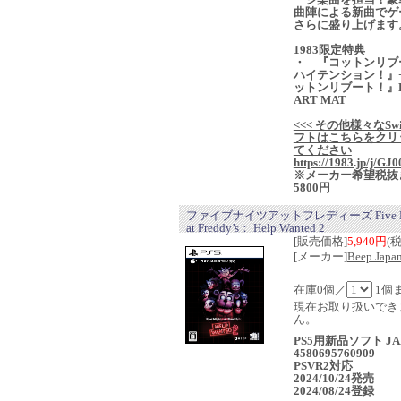
曲陣による新曲でゲ
さらに盛り上げます
1983限定特典
・ 『コットンリブ
ハイテンション！』
ットンリブート！』
ART MAT
<<< その他様々なSwi
フトはこちらをクリ
てください
https://1983.jp/j/GJ0
※メーカー希望税抜
5800円
ファイブナイツアットフレディーズ Five Ni
at Freddy’s： Help Wanted 2
[販売価格]
5,940円
(
[メーカー]
Beep Japa
在庫0個／
1個
現在お取り扱いでき
ん。
PS5用新品ソフト JA
4580695760909
PSVR2対応
2024/10/24発売
2024/08/24登録