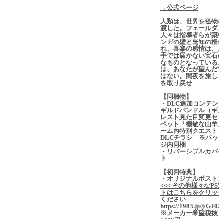
→公式ページ
人類は、世界を怪物
渡した。フェールダ
人々は指導者らが築
ンガの壁と無知の柵
れ、喜楽の感情は、
手では届かない宝石
なものとなっている
は、あなたが望んだ
はない。闇夜を旅し
を取り戻せ
【同梱物】
・DLC追加コンテ
ギルドバンドル（ギ
レスト見た目変更セ
ペット「機敏な山羊
ーム内特別クエスト
DLCチラシ ※パッ
ジ内同梱
・リバーシブルカバ
ト
【初回特典】
・オリジナルポスト
<<< その他様々なPS
トはこちらをクリッ
ください
https://1983.jp/j/GJ0
※メーカー希望税抜