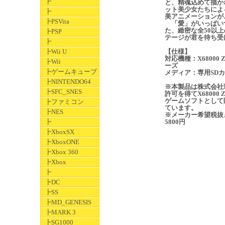
┣
と、精魂込めて描か
ット美少女たちによ
┣
美アニメーションが
┣PSVita
「愛」がいっぱい
た、緻密な全50以上
┣PSP
テージが君を待ち受
┣
┣Wii U
【仕様】
対応機種：X68000 
┣Wii
ーズ
┣ゲームキューブ
メディア：専用SD
┣NINTENDO64
※本製品は株式会社
┣SFC_SNES
許可を得てX68000 
ゲームソフトとして
┣ファミコン
ています。
┣NES
※メーカー希望税抜
┣
5800円
┣XboxSX
┣XboxONE
┣Xbox 360
┣Xbox
┣
┣DC
┣SS
┣MD_GENESIS
┣MARK 3
┣SG1000