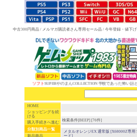
中古300円商品
/
メルマガ購読者さん専用セール品
/
今年登録・値下げ
83特典付ソフト
SUPERやのまんCOLLECTION 学校であった怖い話と晦󠄀つ
HOME
ショッピングを続
ける
検索条件[BEEP] [76件]
購入手続きへ進む
分類別商品一覧
メタルオレンジEX 通常版 [X68000Z専用 
ード]
新品商品