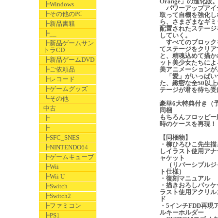
Orange」の進化版
┣Windows
パワーアップアイ
┣その他のPC
取って自機を強化し
ら、さまざまなギミ
┣新品書籍
配置されたステージ
┣__
していく。
すべてのブロック
┣新品ゲームサン
てステージをクリア
トラCD
と、精魂込めて描か
┣新品ゲームDVD
ット美少女たちによ
┣ご依頼品
美アニメーションが
「愛」がいっぱい
┣レコード
た、緻密な全50以上
┣ゲームグッズ
テージが君を待ち受
┗その他
豪華6大特典付き（
中古
同梱
もちろんフロッピー
┣
時のケースを再現！
┣
┣SFC_SNES
【同梱物】
・柳ひろひこ先生描
┣NINTENDO64
しイラスト使用アナ
┣ゲームキューブ
ャケット
（リバーシブルジ
┣Wii
ト仕様）
┣Wii U
・復刻マニュアル
・描きおろしパッケ
┣Switch
ラスト使用アクリル
┣Switch2
ド
┣ファミコン
・5インチFDD再現
ルキーホルダー
┣PS1