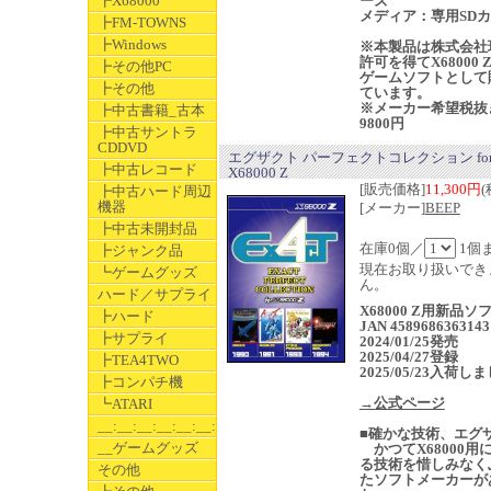
┣X68000
ーズ
メディア：専用SD
┣FM-TOWNS
┣Windows
※本製品は株式会社
許可を得てX68000 
┣その他PC
ゲームソフトとして
┣その他
ています。
※メーカー希望税抜
┣中古書籍_古本
9800円
┣中古サントラ
CDDVD
エグザクト パーフェクトコレクション fo
┣中古レコード
X68000 Z
[販売価格]
11,300円
(
┣中古ハード周辺
機器
[メーカー]
BEEP
┣中古未開封品
在庫0個／
1個
┣ジャンク品
現在お取り扱いでき
┗ゲームグッズ
ん。
ハード／サプライ
X68000 Z用新品
┣ハード
JAN 4589686363143
┣サプライ
2024/01/25発売
2025/04/27登録
┣TEA4TWO
2025/05/23入荷し
┣コンパチ機
→公式ページ
┗ATARI
__:__:__:__:__:__:__
■確かな技術、エグ
__ゲームグッズ
かつてX68000用
る技術を惜しみなく
その他
たソフトメーカーが