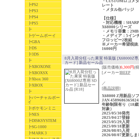
・CUSTOMロゴメ
┣PS2
レート
・メタル缶バッジ
┣PS3
┣PS4
【仕様】
・対応機種：SHARP
┣PS5
X68000シリーズ
┣
・メモリ容量：2MB
┣ゲームボーイ
・メディア：5インチ
フロッピー2枚組
┣GBA
※メーカー希望税抜
┣DS
16000円
┣3DS
8月入荷分狂った果実 特装版 [X68000Z専
┣
カード] 新品セール品
┣XBOXONE
[販売価格]
6,300円
(
[メーカー]
BEEP
┣XBOXSX
┣Xbox 360
／
┣XBOX
[商品説明]
┣
X68000 Z用新品
┣バーチャルボー
JAN 458968636502
イ
年齢制限有り（18歳
┣ポケモンミニ
対象）
2025/05/30発売
┣NES
2025/04/27登録
┣DISKSYSTEM
2025/05/29入荷
2025/09/18更新
┣SG-1000
2026/08/05入荷
┣MARK 3
2026/08/07更新し