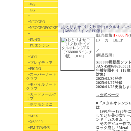
┣WS
┣GG
┣
┣NEOGEO
(おとりよせご注文歓迎中)メタルオレンジ
┣NEOGEOPOCKET
［X68000 5インチFD版］
┣
[販売価格]
17,600円
(
┣PC-FX
[メーカー]
BEEP
┣PCエンジン
／
┣
[商品説明]
┣3DO
X68000用新品ソ
┣プレイディア
JAN 4589686365031
┣PICNO
年齢制限有り（18歳
┣スーパーノート
対象）
クラブ
2025/05/30発売
2025/04/27登録
┣モバイルノート
2026/01/28更新し
クラブ
┣カードメールク
→公式ページ
ラブ
■『メタルオレンジE
┣ポケモンミニ
は
┣
1991年～1996年
していた美少女ゲー
┣MSX
ンド「カスタム」。
┣X68000
そのデビュー作で
┣FM-TOWNS
ロック崩し「Metal