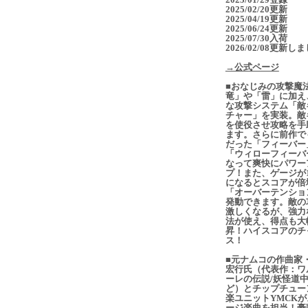
2025/02/20更新
2025/04/19更新
2025/06/24更新
2025/07/30入荷
2026/02/08更新し
→公式ページ
■おなじみの攻撃魔
竜」や「雷」に加え
な攻撃システム「敵
チャー」を実装。敵
を使役させ攻略を手
ます。さらに前作で
だった「フィーバー
「ウィローフィーバ
なって爽快にパワー
プ！また、ゲージが1
になるとスコアが倍
「オーバーテンショ
発動できます。敵の
激しくなるが、強力
法が使え、得点も大
昇！ハイスコアのチ
ス！
■元ナムコの作曲家
宏行氏（代表作：ワ
ーレの伝説/妖怪道
ど）とチップチュー
楽ユニットYMCKが
ージ楽曲を担当！豪