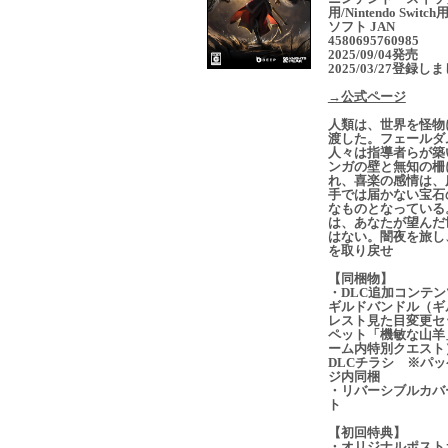
用/Nintendo Switc
ソフト JAN
4580695760985
2025/09/04発売
2025/03/27登録し
→公式ページ
人類は、世界を怪物
渡した。フェールダ
人々は指導者らが築
ンガの壁と無知の柵
れ、喜楽の感情は、
手では届かない宝石
なものとなっている
は、あなたが望んだ
はない。闇夜を旅し
を取り戻せ
【同梱物】
・DLC追加コンテ
ギルドバンドル（ギ
レスト見た目変更セ
ペット「機敏な山羊
ーム内特別クエスト
DLCチラシ ※パッ
ジ内同梱
・リバーシブルカバ
ト
【初回特典】
・オリジナルポスト