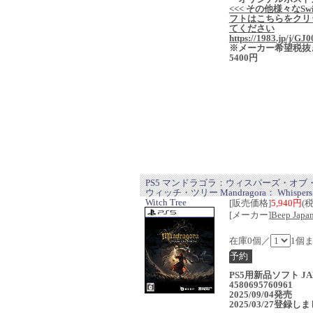
<<< その他様々なSwi
フトはこちらをクリ
てください
https://1983.jp/j/GJ0
※メーカー希望税抜
5400円
PS5 マンドラゴラ：ウィスパーズ・オブ
ウィッチ・ツリー Mandragora： Whispers o
Witch Tree
[販売価格]
5,940円
(
[メーカー]
Beep Japa
在庫0個／
1個
PS5用新品ソフト JA
4580695760961
2025/09/04発売
2025/03/27登録し