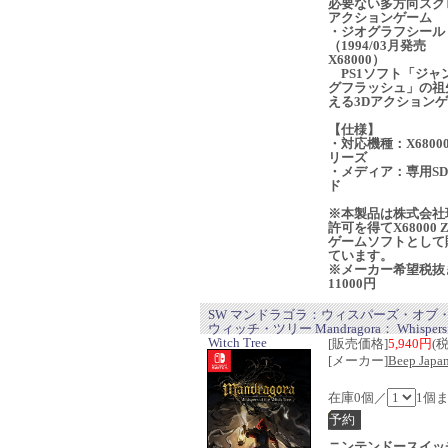
必要ない多方向スク
アクションゲーム
・ジオグラフシール
（1994/03月発売
X68000）
PS1ソフト「ジャ
グフラッシュ」の祖
える3Dアクション
【仕様】
・対応機種：X68000
リーズ
・メディア：専用S
ド
※本製品は株式会社
許可を得てX68000 
ゲームソフトとして
ています。
※メーカー希望税抜
11000円
SW マンドラゴラ：ウィスパーズ・オブ
ウィッチ・ツリー Mandragora： Whispers o
Witch Tree
[販売価格]
5,940円
(
[メーカー]
Beep Japa
在庫0個／
1個
ニンテンドースイッ