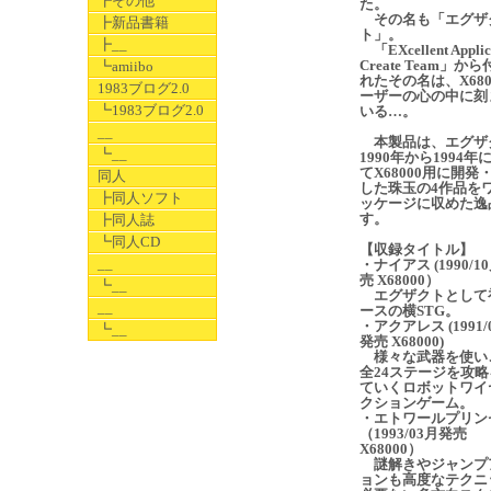
┣その他
た。
その名も「エグザ
┣新品書籍
ト」。
┣__
「EXcellent Applic
Create Team」か
┗amiibo
れたその名は、X680
1983ブログ2.0
ーザーの心の中に刻
┗1983ブログ2.0
いる…。
__
本製品は、エグザ
┗__
1990年から1994年
てX68000用に開発
同人
した珠玉の4作品を
┣同人ソフト
ッケージに収めた逸
す。
┣同人誌
┗同人CD
【収録タイトル】
__
・ナイアス (1990/1
売 X68000）
┗__
エグザクトとして
__
ースの横STG。
・アクアレス (1991/
┗__
発売 X68000)
様々な武器を使い
全24ステージを攻略
ていくロボットワイ
クションゲーム。
・エトワールプリン
（1993/03月発売
X68000）
謎解きやジャンプ
ョンも高度なテクニ