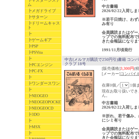
┣マスターシステ
ム
中古書籍
┣メガドライブ
2026/02/22入荷し
┣サターン
※若干日焼け、わず
┣ドリームキャス
み有り
ト
会員購読またはゲー
┣
ップでの無料配布で
┣ゲームギア
きた会報誌になりま
┣PSP
1991/11月頃発行
┣PSVita
┣
中古(メルマガ購読で250円引)書籍 コン
クラブ 18号
┣PCエンジン
[販売価格]
3,300円
(
┣PC-FX
[メーカー]
コンパイ
┣
┣ワンダースワン
在庫0個／
1個
┣
現在お取り扱いでき
ん。
┣NEOGEO
┣NEOGEOPOCKET
中古書籍
2026/02/22入荷し
┣NEOGEOCD
┣3DO
※折れ、若干傷み、
にシミ有り
┣
┣MSX
会員購読またはゲー
┣
ップでの無料配布で
きた会報誌になりま