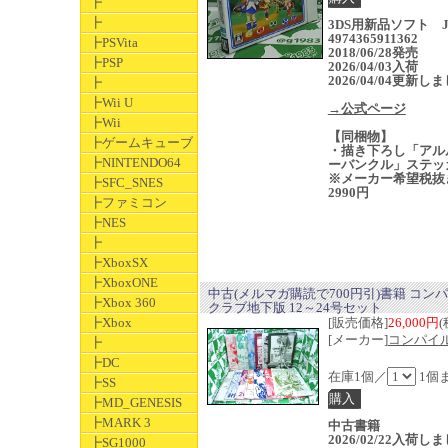
┣
┣
3DS用新品ソフト J
4974365911362
┣PSVita
2018/06/28発売
┣PSP
2026/04/03入荷
2026/04/04更新し
┣
┣Wii U
→公式ページ
┣Wii
【同梱物】
┣ゲームキューブ
・描き下ろし「アル
┣NINTENDO64
ーバンクル」ステッ
※メーカー希望税抜
┣SFC_SNES
2990円
┣ファミコン
┣NES
┣
┣XboxSX
┣XboxONE
中古(メルマガ購読で700円引)書籍 コン
┣Xbox 360
クラブ地下版 12～24号セット
┣Xbox
[販売価格]
26,000円
(
[メーカー]
コンパイ
┣
┣DC
在庫1個／
1個
┣SS
┣MD_GENESIS
┣MARK 3
中古書籍
2026/02/22入荷し
┣SG1000