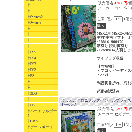
[販売価格]
4,900円
(
┣
[メーカー]
コンパイ
┣
┣Switch2
在庫1個／
1個
┣Switch
┣
MSX2用 MSX2+用3
┣
チFD中古ソフト J
┣
4988161900079
箱有り 説明書有り
┣
2026/05/14入荷し
┣PS5
┣PS4
ザイゾログ収録
┣PS3
【同梱物】
┣PS2
・フロッピーディスク
・ハガキ
┣PS1
┣
※説明書折れ、汚れ
┣
起動確認済み
┣3DS
┣
ぷよぷよクロニクル スペシャルプライス
セール品
┣DS
[販売価格]
1,800円
(
┣バーチャルボー
[メーカー]
セガゲー
イ
┣GBA
在庫2個／
1個
┣ゲームボーイ