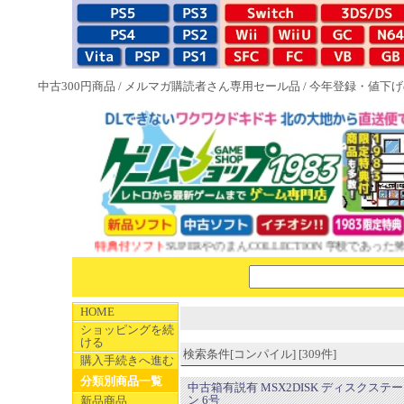
中古300円商品
/
メルマガ購読者さん専用セール品
/
今年登録・値下げ
NEW 1983特典付ソフト
SUPERやのまんCOLLECTION 学校であった怖い
HOME
ショッピングを続
ける
検索条件[コンパイル] [309件]
購入手続きへ進む
分類別商品一覧
中古箱有説有 MSX2DISK ディスクステ
ン 6号
新品商品