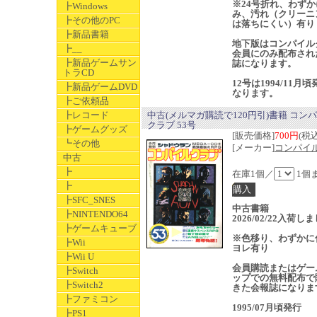
※24号折れ、わずか
┣Windows
み、汚れ（クリーニ
┣その他のPC
は落ちにくい）有り
┣新品書籍
地下版はコンパイル
┣__
会員にのみ配布され
┣新品ゲームサン
誌になります。
トラCD
12号は1994/11月
┣新品ゲームDVD
なります。
┣ご依頼品
┣レコード
中古(メルマガ購読で120円引)書籍 コン
クラブ 53号
┣ゲームグッズ
[販売価格]
700円
(税込
┗その他
[メーカー]
コンパイ
中古
┣
在庫1個／
1個
┣
┣SFC_SNES
中古書籍
┣NINTENDO64
2026/02/22入荷し
┣ゲームキューブ
※色移り、わずかに
┣Wii
ヨレ有り
┣Wii U
会員購読またはゲー
┣Switch
ップでの無料配布で
┣Switch2
きた会報誌になりま
┣ファミコン
1995/07月頃発行
┣PS1