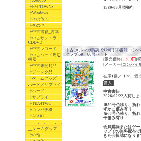
┣X68000
┣FM-TOWNS
1989/09月頃発行
┣Windows
┣その他PC
┣その他
┣中古書籍_古本
┣中古サントラ
CDDVD
┣中古レコード
中古(メルマガ購読で120円引)書籍 コン
クラブ 59、60号セット
┣中古ハード周辺
[販売価格]
1,300円
(
機器
[メーカー]
コンパイ
┣中古未開封品
┣ジャンク品
在庫1個／
1個
┗ゲームグッズ
ハード／サプライ
┣ハード
中古書籍
2026/02/22入荷し
┣サプライ
┣TEA4TWO
※59号色移り、折れ
ずかに傷み有り
┣コンパチ機
※60号色移り、折れ
┗ATARI
干傷み有り
__:__:__:__:__:__:__
会員購読またはゲー
__ゲームグッズ
ップでの無料配布で
その他
きた会報誌になりま