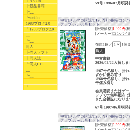
┣その他
59号 1996/07月頃発
┣新品書籍
┣__
┗amiibo
中古(メルマガ購読で120円引)書籍 コン
1983ブログ2.0
クラブ 67、68号セット
[販売価格]
1,400円
(
┗1983ブログ2.0
[メーカー]
コンパイ
__
┗__
在庫1個／
1個
同人
┣同人ソフト
┣同人誌
中古書籍
2026/02/22入荷し
┗同人CD
__
※67号色移り、折れ
ずかに傷み有り
┗__
※68号色移り、折れ
__
干傷み有り
┗__
会員購読またはゲー
ップでの無料配布で
きた会報誌になりま
67号 1997/06月頃発
中古(メルマガ購読で250円引)書籍 コン
クラブ 53～55号セット
[販売価格]
2,200円
(
[メーカー]
コンパイ