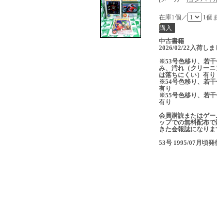
在庫1個／
1個
中古書籍
2026/02/22入荷し
※53号色移り、若干
み、汚れ（クリーニ
は落ちにくい）有り
※54号色移り、若干
有り
※55号色移り、若干
有り
会員購読またはゲー
ップでの無料配布で
きた会報誌になりま
53号 1995/07月頃発