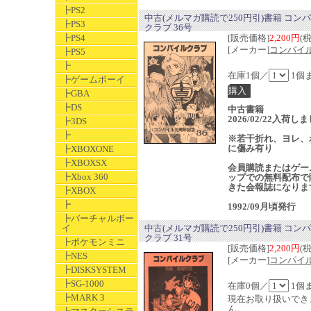
┣PS2
中古(メルマガ購読で250円引)書籍 コン
┣PS3
クラブ 36号
┣PS4
[販売価格]
2,200円
(
[メーカー]
コンパイ
┣PS5
┣
在庫1個／
1個
┣ゲームボーイ
┣GBA
┣DS
中古書籍
2026/02/22入荷し
┣3DS
┣
※若干折れ、ヨレ、
に傷み有り
┣XBOXONE
┣XBOXSX
会員購読またはゲー
┣Xbox 360
ップでの無料配布で
きた会報誌になりま
┣XBOX
┣
1992/09月頃発行
┣バーチャルボー
イ
中古(メルマガ購読で250円引)書籍 コン
クラブ 31号
┣ポケモンミニ
[販売価格]
2,200円
(
┣NES
[メーカー]
コンパイ
┣DISKSYSTEM
┣SG-1000
在庫0個／
1個
┣MARK 3
現在お取り扱いでき
ん。