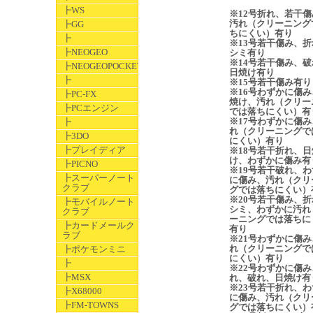
┣WS
※12号折れ、若干傷
汚れ（クリーニング
┣GG
ちにくい）有り
┣
※13号若干傷み、折
┣NEOGEO
シミ有り
※14号若干傷み、破
┣NEOGEOPOCKET
日焼け有り
┣
※15号若干傷み有り
※16号わずかに傷み
┣PC-FX
焼け、汚れ（クリー
┣PCエンジン
では落ちにくい）有
※17号わずかに傷み
┣
れ（クリーニングで
┣3DO
にくい）有り
┣プレイディア
※18号若干折れ、日
け、わずかに傷み有
┣PICNO
※19号若干破れ、わ
┣スーパーノート
に傷み、汚れ（クリ
クラブ
グでは落ちにくい）
※20号若干傷み、折
┣モバイルノート
シミ、わずかに汚れ
クラブ
ーニングでは落ちに
┣カードメールク
有り
ラブ
※21号わずかに傷み
れ（クリーニングで
┣ポケモンミニ
にくい）有り
┣
※22号わずかに傷み
┣MSX
れ、破れ、日焼け有
※23号若干折れ、わ
┣X68000
に傷み、汚れ（クリ
┣FM-TOWNS
グでは落ちにくい）