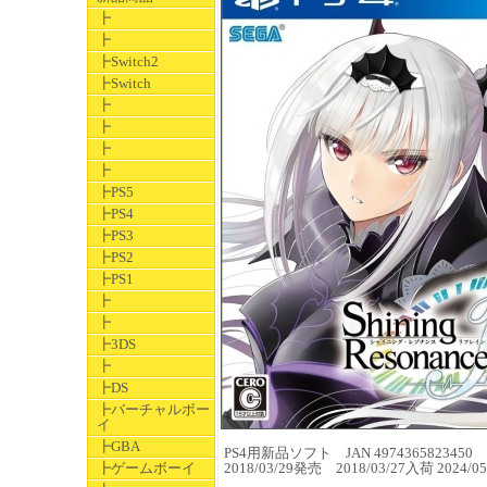
┣
┣
┣Switch2
┣Switch
┣
┣
┣
┣
┣PS5
┣PS4
┣PS3
┣PS2
┣PS1
┣
┣
┣3DS
┣
┣DS
┣バーチャルボー
イ
┣GBA
PS4用新品ソフト JAN 4974365823450
┣ゲームボーイ
2018/03/29発売 2018/03/27入荷 202