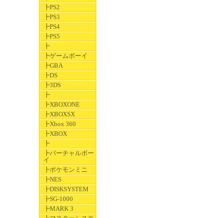
┣PS2
┣PS3
┣PS4
┣PS5
┣
┣ゲームボーイ
┣GBA
┣DS
┣3DS
┣
┣XBOXONE
┣XBOXSX
┣Xbox 360
┣XBOX
┣
┣バーチャルボー
イ
┣ポケモンミニ
┣NES
┣DISKSYSTEM
┣SG-1000
┣MARK 3