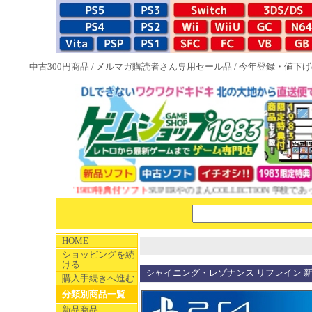
中古300円商品
/
メルマガ購読者さん専用セール品
/
今年登録・値下げ
NEW 1983特典付ソフト
SUPERやのまんCOLLECTION 学校であっ
HOME
ショッピングを続
ける
シャイニング・レゾナンス リフレイン 
購入手続きへ進む
分類別商品一覧
新品商品