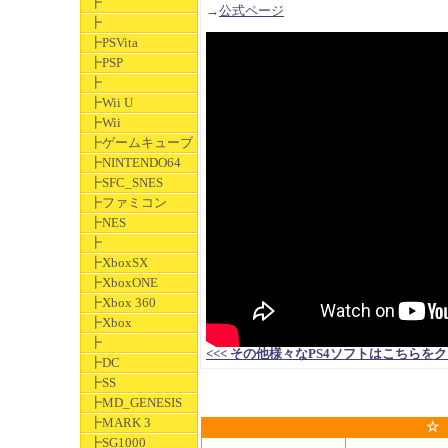
┣
→
公式ページ
┣
┣PSVita
┣PSP
┣
┣Wii U
┣Wii
┣ゲームキューブ
┣NINTENDO64
┣SFC_SNES
┣ファミコン
┣NES
┣
┣XboxSX
┣XboxONE
┣Xbox 360
┣Xbox
┣
<<< その他様々なPS4ソフトはこちらをクリックして
┣DC
┣SS
┣MD_GENESIS
┣MARK 3
☆
┣SG1000