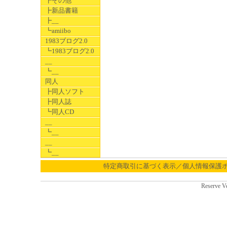
┣その他
┣新品書籍
┣__
┗amiibo
1983ブログ2.0
┗1983ブログ2.0
__
┗__
同人
┣同人ソフト
┣同人誌
┗同人CD
__
┗__
__
┗__
特定商取引に基づく表示／個人情報保護
Reserve V