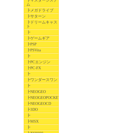
┣マスターシステ
ム
┣メガドライブ
┣サターン
┣ドリームキャス
ト
┣
┣ゲームギア
┣PSP
┣PSVita
┣
┣PCエンジン
┣PC-FX
┣
┣ワンダースワン
┣
┣NEOGEO
┣NEOGEOPOCKET
┣NEOGEOCD
┣3DO
┣
┣MSX
┣