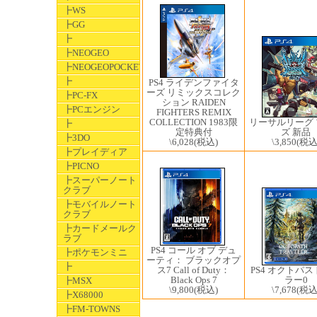
┣WS
┣GG
┣
┣NEOGEO
┣NEOGEOPOCKET
┣
PS4 ライデンファイタ
ーズ リミックスコレク
┣PC-FX
ション RAIDEN
┣PCエンジン
FIGHTERS REMIX
COLLECTION 1983限
リーサルリーグ
┣
定特典付
ズ 新品
┣3DO
\6,028
(税込)
\3,850
(税込
┣プレイディア
┣PICNO
┣スーパーノート
クラブ
┣モバイルノート
クラブ
┣カードメールク
ラブ
PS4 コール オブ デュ
┣ポケモンミニ
ーティ： ブラックオプ
┣
ス7 Call of Duty：
PS4 オクトパ
Black Ops 7
ラー0
┣MSX
\9,800
(税込)
\7,678
(税込
┣X68000
┣FM-TOWNS