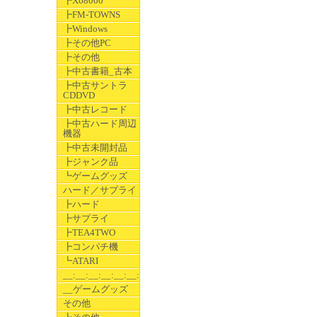
┣X68000
┣FM-TOWNS
┣Windows
┣その他PC
┣その他
┣中古書籍_古本
┣中古サントラ
CDDVD
┣中古レコード
┣中古ハード周辺
機器
┣中古未開封品
┣ジャンク品
┗ゲームグッズ
ハード／サプライ
┣ハード
┣サプライ
┣TEA4TWO
┣コンパチ機
┗ATARI
__:__:__:__:__:__:__
__ゲームグッズ
その他