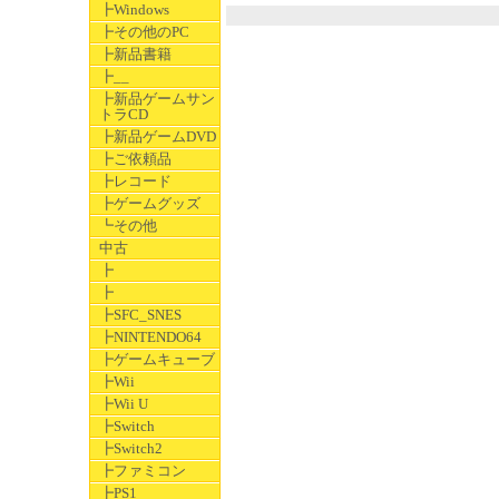
┣Windows
┣その他のPC
┣新品書籍
┣__
┣新品ゲームサン
トラCD
┣新品ゲームDVD
┣ご依頼品
┣レコード
┣ゲームグッズ
┗その他
中古
┣
┣
┣SFC_SNES
┣NINTENDO64
┣ゲームキューブ
┣Wii
┣Wii U
┣Switch
┣Switch2
┣ファミコン
┣PS1