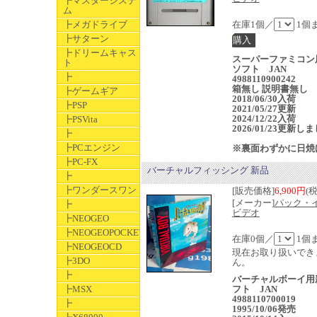
┣マスターシステ
ム
┣メガドライブ
在庫1個／
1個
┣サターン
┣ドリームキャス
スーパーファミコン
ト
ソフト JAN
┣
4988110900242
箱無し 説明書無し
┣ゲームギア
2018/06/30入荷
┣PSP
2021/05/27更新
2024/12/22入荷
┣PSVita
2026/01/23更新し
┣
┣PCエンジン
※裏面わずかに日焼
┣PC-FX
バーチャルフィッシング 新品
┣
┣ワンダースワン
[販売価格]
6,900円
(
[メーカー]
パック・
┣
ビデオ
┣NEOGEO
┣NEOGEOPOCKET
在庫0個／
1個
┣NEOGEOCD
現在お取り扱いでき
┣3DO
ん。
┣
バーチャルボーイ用
┣MSX
フト JAN
4988110700019
┣
1995/10/06発売