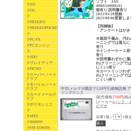
ソフト JAN
┣WS
4988110900242
箱有り 説明書有り
┣GG
2023/01/28登録
┣
2025/09/06更新し
┣NEOGEO
【同梱物】
┣NEOGEOPOCKET
・アンケートはがき
┣
※箱若干傷み、汚れ
┣PC-FX
ーニングでは落ちに
┣PCエンジン
有り
※インナーケース若
┣
有り
┣3DO
※説明書わずかに傷
┣プレイディア
れ(クリーニングで
にくい)有り
┣PICNO
※カートリッジわず
┣スーパーノート
れ(クリーニングで
クラブ
にくい)有り
┣モバイルノート
クラブ
中古(メルマガ購読で120円引)箱無説無 
ジングテニス
┣カードメールク
[販売価格]
700円
(税込
ラブ
[メーカー]
パック・
┣ポケモンミニ
ビデオ
┣
┣MSX
在庫1個／
1個
┣X68000
┣FM-TOWNS