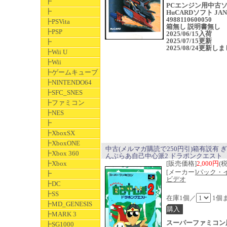
┣
PCエンジン用中古
┣
HuCARDソフト JAN
4988110600050
┣PSVita
箱無し 説明書無し
┣PSP
2025/06/15入荷
2025/07/15更新
┣
2025/08/24更新し
┣Wii U
┣Wii
┣ゲームキューブ
┣NINTENDO64
┣SFC_SNES
┣ファミコン
┣NES
┣
┣XboxSX
┣XboxONE
中古(メルマガ購読で250円引)箱有説有 
┣Xbox 360
んぶらあ自己中心派2 ドラポンクエスト
┣Xbox
[販売価格]
2,000円
(
[メーカー]
パック・
┣
ビデオ
┣DC
┣SS
在庫1個／
1個
┣MD_GENESIS
┣MARK 3
スーパーファミコン
┣SG1000