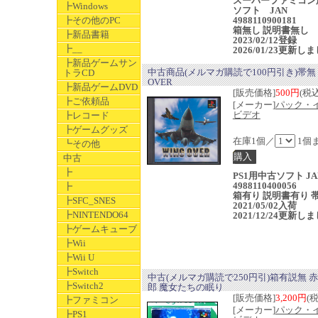
スーパーファミコン
┣Windows
ソフト JAN
┣その他のPC
4988110900181
箱無し 説明書無し
┣新品書籍
2023/02/12登録
┣__
2026/01/23更新し
┣新品ゲームサン
中古商品(メルマガ購読で100円引き)帯無 
トラCD
OVER
┣新品ゲームDVD
[販売価格]
500円
(税込
┣ご依頼品
[メーカー]
パック・
ビデオ
┣レコード
┣ゲームグッズ
在庫1個／
1個
┗その他
中古
┣
PS1用中古ソフト JA
4988110400056
┣
箱有り 説明書有り 
┣SFC_SNES
2021/05/02入荷
┣NINTENDO64
2021/12/24更新し
┣ゲームキューブ
┣Wii
┣Wii U
┣Switch
中古(メルマガ購読で250円引)箱有説無 
┣Switch2
郎 魔女たちの眠り
[販売価格]
3,200円
(
┣ファミコン
[メーカー]
パック・
┣PS1