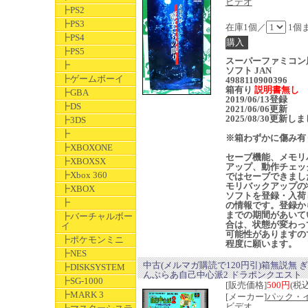
ビデオ
┣PS2
┣PS3
在庫1個／
1個
┣PS4
┣PS5
スーパーファミコン
┣
ソフト JAN
┣ゲームボーイ
4988110900396
箱有り
説明書無し
┣GBA
2019/06/13登録
┣DS
2021/06/06更新
2025/08/30更新し
┣3DS
┣
※箱わずかに傷み有
┣XBOXONE
セーブ機能、メモリ
┣XBOXSX
アップ、動作チェッ
┣Xbox 360
ではセーブできまし
モリバックアップの
┣XBOX
ソフトを登録・入荷
┣
の情報です。登録か
までの期間があいて
┣バーチャルボー
合は、状態が変わっ
イ
可能性がありますの
┣ポケモンミニ
程度に願います。
┣NES
中古(メルマガ購読で120円引)箱無説無 
┣DISKSYSTEM
んぶらあ自己中心派2 ドラポンクエスト
┣SG-1000
[販売価格]
500円
(税込
┣MARK 3
[メーカー]
パック・
ビデオ