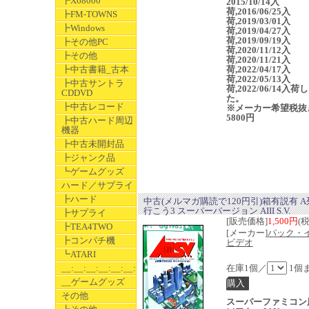
┣X68000
2015/10/14入
荷,2016/06/25入
┣FM-TOWNS
荷,2019/03/01入
┣Windows
荷,2019/04/27入
荷,2019/09/19入
┣その他PC
荷,2020/11/12入
┣その他
荷,2020/11/21入
┣中古書籍_古本
荷,2022/04/17入
荷,2022/05/13入
┣中古サントラ
荷,2022/06/14入荷
CDDVD
た。
┣中古レコード
※メーカー希望税抜
5800円
┣中古ハード周辺
機器
┣中古未開封品
┣ジャンク品
┗ゲームグッズ
ハード／サプライ
┣ハード
中古(メルマガ購読で120円引)箱有説有 
行こう3 スーパーバージョン AIII S.V.
┣サプライ
[販売価格]
1,500円
(
┣TEA4TWO
[メーカー]
パック・
┣コンパチ機
ビデオ
┗ATARI
__:__:__:__:__:__:__
在庫1個／
1個
__ゲームグッズ
その他
スーパーファミコン