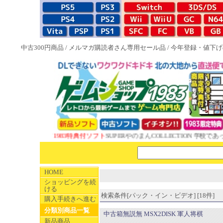
中古300円商品
/
メルマガ購読者さん専用セール品
/
今年登録・値下げ
NEW 1983特典付ソフト
SUPERやのまんCOLLECTION 学校であっ
HOME
ショッピングを続
ける
検索条件[パック・イン・ビデオ] [18件]
購入手続きへ進む
分類別商品一覧
中古箱無説無 MSX2DISK 軍人将棋
新品商品