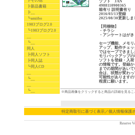
┣その他
ソフト JAN
4988110900365
┣新品書籍
箱有り 説明書有り
┣__
2016/03/13登録
2025/08/30更新し
┗amiibo
1983ブログ2.0
【同梱物】
┗1983ブログ2.0
・チラシ
・アンケートはがき
__
┗__
セーブ機能、メモリ
アップ、動作チェッ
同人
ではセーブできまし
┣同人ソフト
モリバックアップの
ソフトを登録・入荷
┣同人誌
の情報です。登録か
┗同人CD
までの期間があいて
__
合は、状態が変わっ
可能性がありますの
┗__
程度に願います。
__
┗__
※商品画像をクリックすると商品の詳細を見るこ
特定商取引に基づく表示／個人情報保護
Reserve V