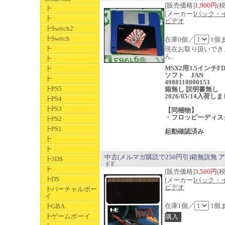
[販売価格]
1,900円
(
┣
[メーカー]
パック・
┣
ビデオ
┣Switch2
┣Switch
在庫0個／
1個
┣
現在お取り扱いでき
ん。
┣
MSX2用3.5インチF
┣
ソフト JAN
┣
4988110800153
┣PS5
箱無し 説明書無し
2026/05/14入荷し
┣PS4
┣PS3
【同梱物】
・フロッピーディスク
┣PS2
┣PS1
起動確認済み
┣
┣
中古(メルマガ購読で250円引)箱無説無 
┣3DS
ドF
┣
[販売価格]
3,500円
(
┣DS
[メーカー]
パック・
ビデオ
┣バーチャルボー
イ
在庫1個／
1個
┣GBA
┣ゲームボーイ