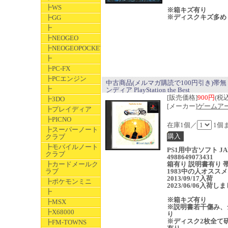
┣WS
※箱キズ有り
※ディスクキズ多め
┣GG
┣
┣NEOGEO
┣NEOGEOPOCKET
┣
┣PC-FX
┣PCエンジン
中古商品(メルマガ購読で100円引き)帯無
┣
ンディア PlayStation the Best
[販売価格]
900円
(税込
┣3DO
[メーカー]
ゲームア
┣プレイディア
┣PICNO
在庫1個／
1個
┣スーパーノート
クラブ
┣モバイルノート
PS1用中古ソフト JA
クラブ
4988649073431
┣カードメールク
箱有り 説明書有り 
ラブ
1983中の人オススメ
2013/09/17入荷
┣ポケモンミニ
2023/06/06入荷し
┣
※箱キズ有り
┣MSX
※説明書若干傷み、
┣X68000
り
※ディスク2枚全て
┣FM-TOWNS