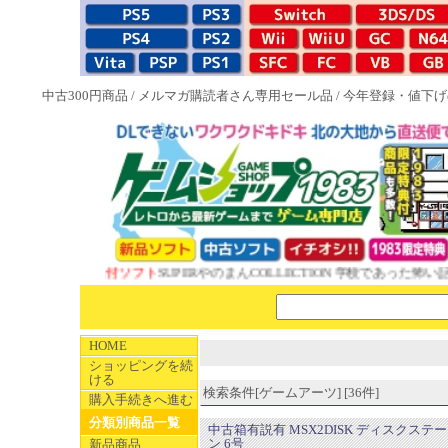
中古300円商品
/
メルマガ購読者さん専用セール品
/
今年登録・値下げ
 1983特典付ソフト
SUPERやのまんCOLLECTION 学校であった怖い話と晦
HOME
ショッピングを続
ける
検索条件[ゲームアーツ] [36件]
購入手続きへ進む
分類別商品一覧
中古箱有説有 MSX2DISK ディスクステ
ン 6号
新品商品