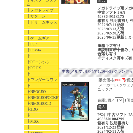
┣マスターシステ
ム
メガドライブ用メガ
┣メガドライブ
中古ソフト JAN
┣サターン
4988649113175
箱有り 説明書有り 
┣ドリームキャス
2022/07/11登録
ト
2023/07/13入荷
┣
2025/02/28入荷
2025/06/15更新し
┣ゲームギア
┣PSP
※箱キズ有り
※説明書若干傷み、
┣PSVita
色落ち有り
┣
※ディスク薄キズ有
┣PCエンジン
┣PC-FX
中古(メルマガ購読で120円引) グランディア
┣
┣ワンダースワン
[販売価格]
800円
(税込
[メーカー]
スクウェ
┣
ニックス
┣NEOGEO
┣NEOGEOPOCKET
在庫1個／
1個
┣NEOGEOCD
┣3DO
PS2用中古ソフト JA
┣
4988601004299
┣MSX
箱有り 説明書有り
┣
2021/12/23登録
2024/02/11入荷