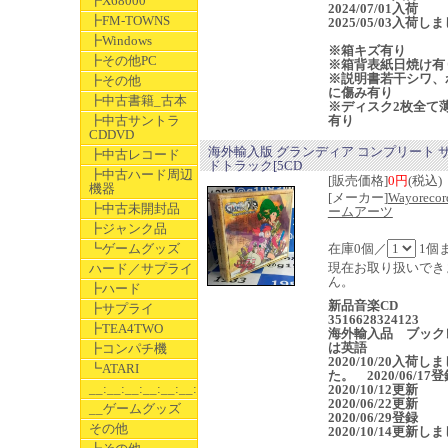
┣X68000
2024/07/01入荷
┣FM-TOWNS
2025/05/03入荷し
┣Windows
※箱キズ有り
┣その他PC
※箱背表紙日焼け有
※説明書若干シワ、
┣その他
に傷み有り
┣中古書籍_古本
※ディスク2枚全て
┣中古サントラ
有り
CDDVD
海外輸入版 グランディア コンプリート 
┣中古レコード
ドトラック[5CD
┣中古ハード周辺
[販売価格]
0円
(税込)
機器
[メーカー]
Wayoreco
┣中古未開封品
ームアーツ
┣ジャンク品
┗ゲームグッズ
在庫0個／
1個
現在お取り扱いでき
ハード／サプライ
ん。
┣ハード
新品音楽CD
┣サプライ
3516628324123
┣TEA4TWO
海外輸入品 ブック
は英語
┣コンパチ機
2020/10/20入荷し
┗ATARI
た。 2020/06/17
__:__:__:__:__:__:__
2020/10/12更新
2020/06/22更新
__ゲームグッズ
2020/06/29登録
その他
2020/10/14更新し