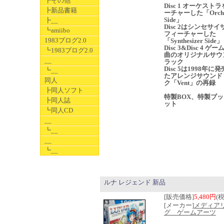
┣その他
Disc 1 オーケスト
┣新品書籍
ーチャーした「Orche
Side」
┣__
Disc 2はシンセサ
┗amiibo
フィーチャーした
1983ブログ2.0
「Synthesizer Side」
Disc 3&Disc 4 ゲ
┗1983ブログ2.0
曲のオリジナルサウ
__
ラック
Disc 5は1998年に
┗__
たアレンジサウンド
同人
ク「Vent」の再録
┣同人ソフト
特製BOX、特製ブ
┣同人誌
ット
┗同人CD
__
┗__
__
┗__
ルナ レジェンド 新品
[販売価格]
5,480円
(
[メーカー]
メディア
グ ゲームアーツ