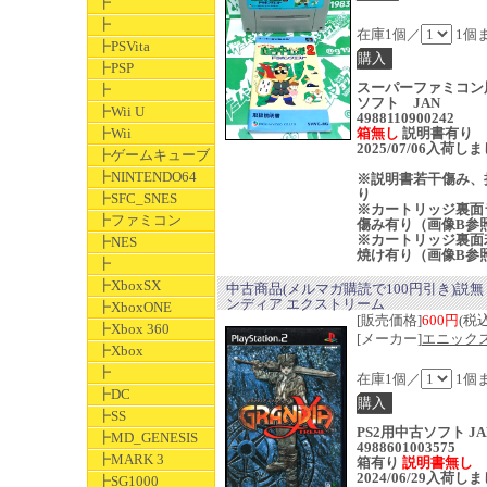
┣
┣
在庫1個／
1個
┣PSVita
┣PSP
スーパーファミコン
┣
ソフト JAN
┣Wii U
4988110900242
┣Wii
箱無し
説明書有り
2025/07/06入荷し
┣ゲームキューブ
┣NINTENDO64
※説明書若干傷み、
り
┣SFC_SNES
※カートリッジ裏面
┣ファミコン
傷み有り（画像B参
※カートリッジ裏面
┣NES
焼け有り（画像B参
┣
┣XboxSX
中古商品(メルマガ購読で100円引き)説無
ンディア エクストリーム
┣XboxONE
[販売価格]
600円
(税込
┣Xbox 360
[メーカー]
エニック
┣Xbox
┣
在庫1個／
1個
┣DC
┣SS
PS2用中古ソフト JA
┣MD_GENESIS
4988601003575
┣MARK 3
箱有り
説明書無し
2024/06/29入荷し
┣SG1000