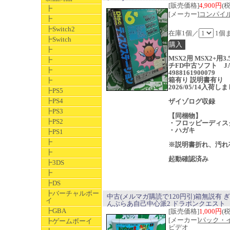
[販売価格]
4,900円
(
┣
[メーカー]
コンパイ
┣
┣Switch2
在庫1個／
1個
┣Switch
┣
MSX2用 MSX2+用3
┣
チFD中古ソフト J
┣
4988161900079
箱有り 説明書有り
┣
2026/05/14入荷し
┣PS5
┣PS4
ザイゾログ収録
┣PS3
【同梱物】
┣PS2
・フロッピーディスク
・ハガキ
┣PS1
┣
※説明書折れ、汚れ
┣
起動確認済み
┣3DS
┣
┣DS
┣バーチャルボー
中古(メルマガ購読で120円引)箱無説有 
イ
んぶらあ自己中心派2 ドラポンクエスト
┣GBA
[販売価格]
1,000円
(
[メーカー]
パック・
┣ゲームボーイ
ビデオ