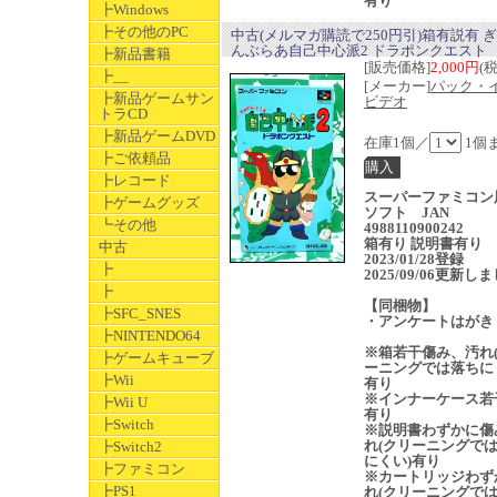
有り
┣Windows
┣その他のPC
中古(メルマガ購読で250円引)箱有説有 
んぶらあ自己中心派2 ドラポンクエスト
┣新品書籍
[販売価格]
2,000円
(
┣__
[メーカー]
パック・
┣新品ゲームサン
ビデオ
トラCD
┣新品ゲームDVD
在庫1個／
1個
┣ご依頼品
┣レコード
スーパーファミコン
┣ゲームグッズ
ソフト JAN
┗その他
4988110900242
箱有り 説明書有り
中古
2023/01/28登録
┣
2025/09/06更新し
┣
【同梱物】
┣SFC_SNES
・アンケートはがき
┣NINTENDO64
※箱若干傷み、汚れ
┣ゲームキューブ
ーニングでは落ちに
┣Wii
有り
※インナーケース若
┣Wii U
有り
┣Switch
※説明書わずかに傷
れ(クリーニングで
┣Switch2
にくい)有り
┣ファミコン
※カートリッジわず
┣PS1
れ(クリーニングで