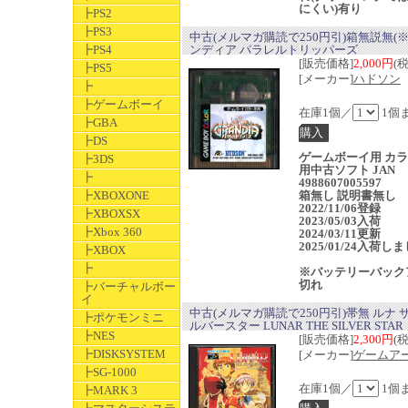
にくい)有り
┣PS2
┣PS3
中古(メルマガ購読で250円引)箱無説無(※
┣PS4
ンディア パラレルトリッパーズ
[販売価格]
2,000円
(
┣PS5
[メーカー]
ハドソン
┣
┣ゲームボーイ
在庫1個／
1個
┣GBA
┣DS
ゲームボーイ用 カ
┣3DS
用中古ソフト JAN
┣
4988607005597
┣XBOXONE
箱無し 説明書無し
2022/11/06登録
┣XBOXSX
2023/05/03入荷
┣Xbox 360
2024/03/11更新
2025/01/24入荷し
┣XBOX
┣
※バッテリーバック
切れ
┣バーチャルボー
イ
中古(メルマガ購読で250円引)帯無 ルナ 
┣ポケモンミニ
ルバースター LUNAR THE SILVER STAR
┣NES
[販売価格]
2,300円
(
┣DISKSYSTEM
[メーカー]
ゲームア
┣SG-1000
在庫1個／
1個
┣MARK 3