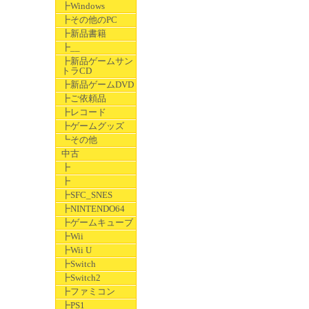
┣Windows
┣その他のPC
┣新品書籍
┣__
┣新品ゲームサン
トラCD
┣新品ゲームDVD
┣ご依頼品
┣レコード
┣ゲームグッズ
┗その他
中古
┣
┣
┣SFC_SNES
┣NINTENDO64
┣ゲームキューブ
┣Wii
┣Wii U
┣Switch
┣Switch2
┣ファミコン
┣PS1