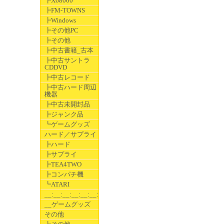
┣X68000
┣FM-TOWNS
┣Windows
┣その他PC
┣その他
┣中古書籍_古本
┣中古サントラ
CDDVD
┣中古レコード
┣中古ハード周辺
機器
┣中古未開封品
┣ジャンク品
┗ゲームグッズ
ハード／サプライ
┣ハード
┣サプライ
┣TEA4TWO
┣コンパチ機
┗ATARI
__:__:__:__:__:__:__
__ゲームグッズ
その他