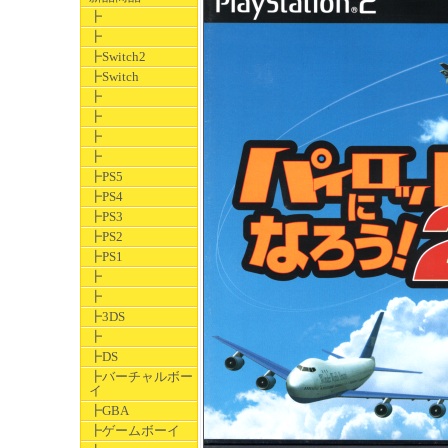
┣
┣
┣Switch2
┣Switch
┣
┣
┣
┣
┣PS5
┣PS4
┣PS3
┣PS2
┣PS1
┣
┣
┣3DS
┣
┣DS
┣バーチャルボー
イ
┣GBA
┣ゲームボーイ