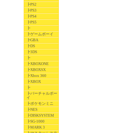
┣PS2
┣PS3
┣PS4
┣PS5
┣
┣ゲームボーイ
┣GBA
┣DS
┣3DS
┣
┣XBOXONE
┣XBOXSX
┣Xbox 360
┣XBOX
┣
┣バーチャルボー
イ
┣ポケモンミニ
┣NES
┣DISKSYSTEM
┣SG-1000
┣MARK 3