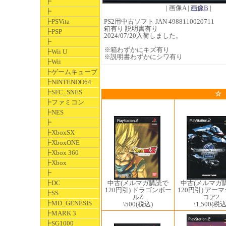
┣
| 画像A |
画像B
|
┣
┣PSVita
PS2用中古ソフト JAN 4988110020711
箱有り 説明書有り
┣PSP
2024/07/20入荷しました。
┣
※箱わずかにキズ有り
┣Wii U
※説明書わずかにシワ有り
┣Wii
┣ゲームキューブ
┣NINTENDO64
┣SFC_SNES
☆
┣ファミコン
┣NES
┣
┣XboxSX
┣XboxONE
┣Xbox 360
┣Xbox
┣
中古(メルマガ購読で
中古(メルマガ
┣DC
120円引) ドラゴンボー
120円引) アー
┣SS
ルZ
コア2
┣MD_GENESIS
\500
(税込)
\1,500
(税込
┣MARK 3
┣SG1000