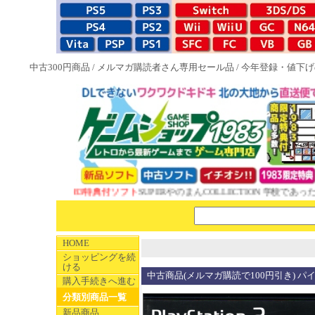
中古300円商品
/
メルマガ購読者さん専用セール品
/
今年登録・値下げ
NEW 1983特典付ソフト
SUPERやのまんCOLLECTION 学校であった怖
HOME
ショッピングを続
ける
中古商品(メルマガ購読で100円引き) パ
購入手続きへ進む
分類別商品一覧
新品商品