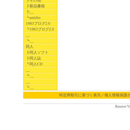
┣その他
┣新品書籍
┣__
┗amiibo
1983ブログ2.0
┗1983ブログ2.0
__
┗__
同人
┣同人ソフト
┣同人誌
┗同人CD
__
┗__
__
┗__
特定商取引に基づく表示／個人情報保護
Reserve V