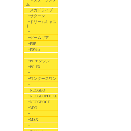
┣マスターシステ
ム
┣メガドライブ
┣サターン
┣ドリームキャス
ト
┣
┣ゲームギア
┣PSP
┣PSVita
┣
┣PCエンジン
┣PC-FX
┣
┣ワンダースワン
┣
┣NEOGEO
┣NEOGEOPOCKET
┣NEOGEOCD
┣3DO
┣
┣MSX
┣