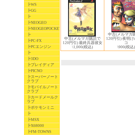
┣WS
┣GG
┣
┣NEOGEO
┣NEOGEOPOCKET
中古(メルマガ
┣
中古(メルマガ購読で
120円引) 夜明
┣PC-FX
120円引) 最終兵器彼女
コ
┣PCエンジン
\1,000
(税込)
\900
(税込)
┣
┣3DO
┣プレイディア
┣PICNO
┣スーパーノート
クラブ
┣モバイルノート
クラブ
┣カードメールク
ラブ
┣ポケモンミニ
┣
┣MSX
┣X68000
┣FM-TOWNS