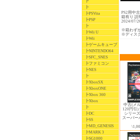
┣
┣
PS2用中古ソ
┣PSVita
箱有り 説
┣PSP
2024/0
┣
※箱わず
┣Wii U
※ディス
┣Wii
┣ゲームキューブ
┣NINTENDO64
┣SFC_SNES
┣ファミコン
┣NES
┣
┣XboxSX
┣XboxONE
┣Xbox 360
┣Xbox
中古(メ
┣
120円引) 
シリーズ V
┣DC
スーパー
┣SS
┣MD_GENESIS
\1,0
┣MARK 3
┣SG1000