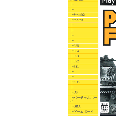
┣
┣
┣Switch2
┣Switch
┣
┣
┣
┣
┣PS5
┣PS4
┣PS3
┣PS2
┣PS1
┣
┣
┣3DS
┣
┣DS
┣バーチャルボー
イ
┣GBA
┣ゲームボーイ