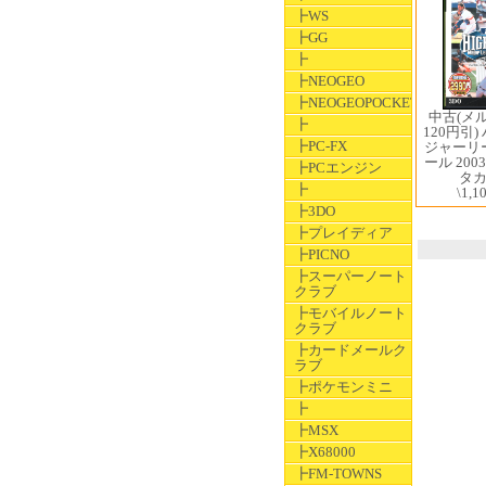
┣WS
┣GG
┣
┣NEOGEO
┣NEOGEOPOCKET
中古(メ
┣
120円引
┣PC-FX
ジャーリ
ール 2003
┣PCエンジン
タ
┣
\1,1
┣3DO
┣プレイディア
┣PICNO
┣スーパーノート
クラブ
┣モバイルノート
クラブ
┣カードメールク
ラブ
┣ポケモンミニ
┣
┣MSX
┣X68000
┣FM-TOWNS