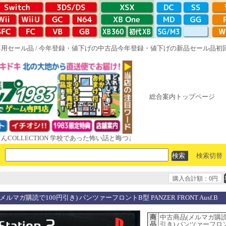
専用セール品
/
今年登録・値下げの中古品
今年登録・値下げの新品セール品
初
総合案内トップページ
LECTION 学校であった怖い話と晦󠄀つきこもり ルート16R やがて散りゆく
検索切替
購入合計額：0円
メルマガ購読で100円引き) パンツァーフロントB型 PANZER FRONT Ausf.B
商
中古商品(メルマガ購読
品
引き) パンツァーフロ