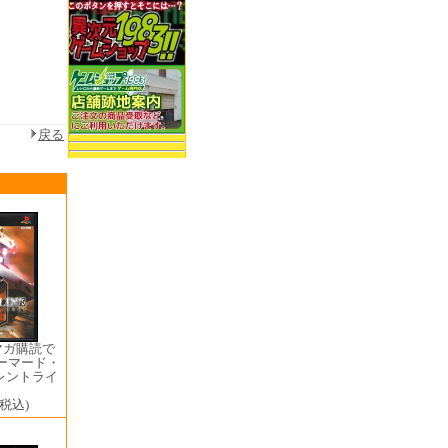
戻る
マガ購読で
アーマード・
レントライ
ン
(税込)