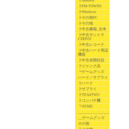
┣X68000
┣FM-TOWNS
┣Windows
┣その他PC
┣その他
┣中古書籍_古本
┣中古サントラ
CDDVD
┣中古レコード
┣中古ハード周辺
機器
┣中古未開封品
┣ジャンク品
┗ゲームグッズ
ハード／サプライ
┣ハード
┣サプライ
┣TEA4TWO
┣コンパチ機
┗ATARI
__:__:__:__:__:__:__
__ゲームグッズ
その他