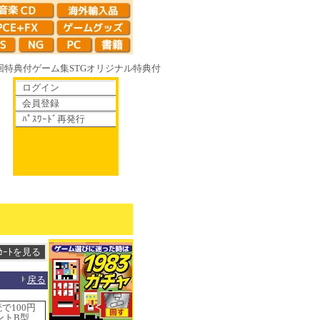
回特典付
ゲーム集
STG
オリジナル特典付
ログイン
会員登録
ﾊﾟｽﾜｰﾄﾞ再発行
鏡の花へ 70年代風ロボットアニメ ゲッP-X アレサCOLLECTION 199
戻る
で100円
ントB型