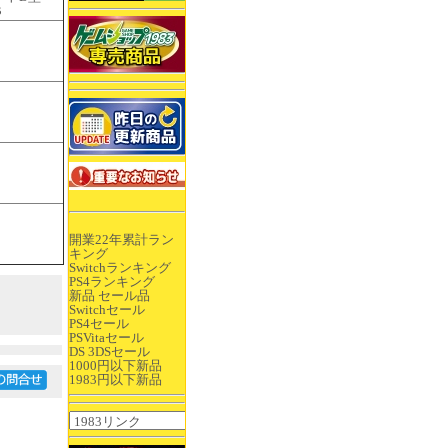
B
開業22年累計ラン
キング
Switchランキング
PS4ランキング
新品 セール品
Switchセール
PS4セール
PSVitaセール
DS 3DSセール
1000円以下新品
1983円以下新品