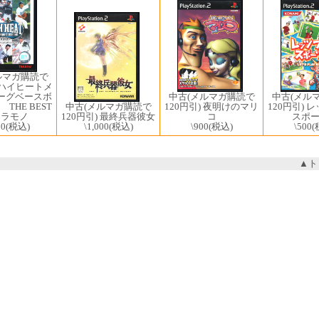
ルマガ購読で
) ハイヒートメ
中古(メル
ーグベースボ
中古(メルマガ購読で
120円引) 
 THE BEST
中古(メルマガ購読で
120円引) 夜明けのマリ
スポ
カラモノ
120円引) 最終兵器彼女
コ
\500
(
00
(税込)
\1,000
(税込)
\900
(税込)
▲ト