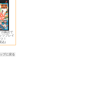
マガ購読で
レッツプレイ
ーツ！
税込)
ップに戻る