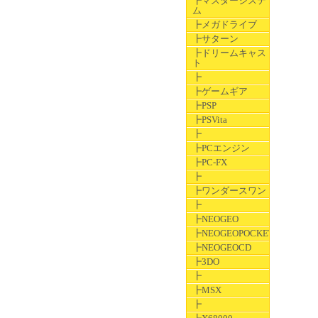
┣マスターシステ
ム
┣メガドライブ
┣サターン
┣ドリームキャス
ト
┣
┣ゲームギア
┣PSP
┣PSVita
┣
┣PCエンジン
┣PC-FX
┣
┣ワンダースワン
┣
┣NEOGEO
┣NEOGEOPOCKET
┣NEOGEOCD
┣3DO
┣
┣MSX
┣