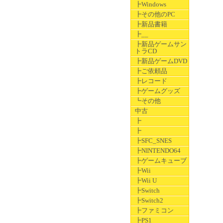
┣Windows
┣その他のPC
┣新品書籍
┣__
┣新品ゲームサン
トラCD
┣新品ゲームDVD
┣ご依頼品
┣レコード
┣ゲームグッズ
┗その他
中古
┣
┣
┣SFC_SNES
┣NINTENDO64
┣ゲームキューブ
┣Wii
┣Wii U
┣Switch
┣Switch2
┣ファミコン
┣PS1