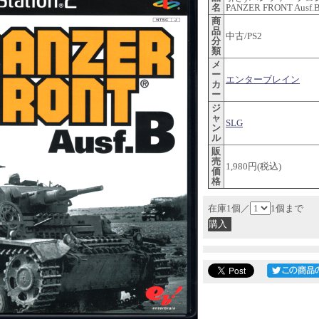
名
PANZER FRONT Ausf.
商
品
中古/PS2
分
類
メ
ー
エンターブレイン
カ
ー
ジ
ャ
SLG
ン
ル
販
売
1,980円(税込)
価
格
在庫1個／
1個まで