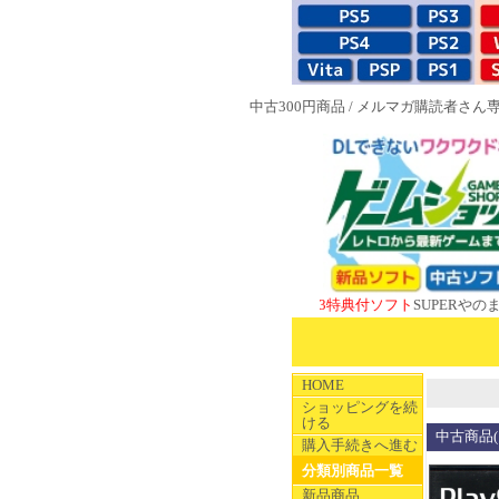
中古300円商品
/
メルマガ購読者さん
NEW 1983特典付ソフト
SUPERやのまんCOL
HOME
ショッピングを続
ける
中古商品(
購入手続きへ進む
分類別商品一覧
新品商品