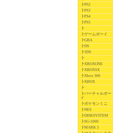
┣PS2
┣PS3
┣PS4
┣PS5
┣
┣ゲームボーイ
┣GBA
┣DS
┣3DS
┣
┣XBOXONE
┣XBOXSX
┣Xbox 360
┣XBOX
┣
┣バーチャルボー
イ
┣ポケモンミニ
┣NES
┣DISKSYSTEM
┣SG-1000
┣MARK 3