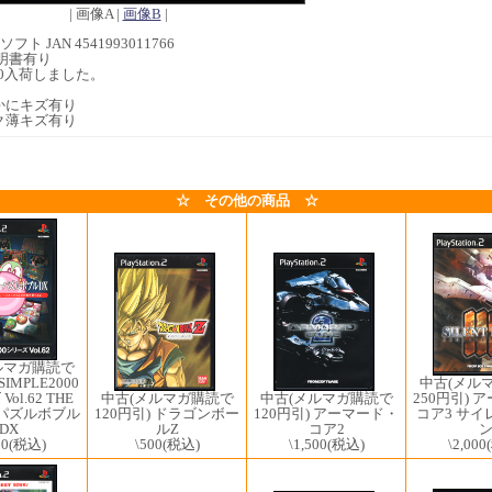
| 画像A |
画像B
|
フト JAN 4541993011766
明書有り
7/20入荷しました。
かにキズ有り
ク薄キズ有り
☆ その他の商品 ☆
ルマガ購読で
SIMPLE2000
中古(メル
中古(メルマガ購読で
中古(メルマガ購読で
ol.62 THE
250円引) 
120円引) ドラゴンボー
120円引) アーマード・
パズルボブル
コア3 サイ
ルZ
コア2
DX
\500
(税込)
\1,500
(税込)
00
(税込)
\2,000