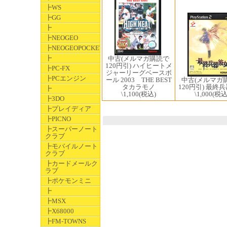
┣WS
┣GG
┣
┣NEOGEO
┣NEOGEOPOCKET
┣
中古(メルマガ購読で
120円引) ハイヒートメ
┣PC-FX
ジャーリーグベースボ
┣PCエンジン
ール 2003 THE BEST
中古(メルマガ
タカラモノ
120円引) 最終
┣
\1,100
(税込)
\1,000
(税込
┣3DO
┣プレイディア
┣PICNO
┣スーパーノート
クラブ
┣モバイルノート
クラブ
┣カードメールク
ラブ
┣ポケモンミニ
┣
┣MSX
┣X68000
┣FM-TOWNS