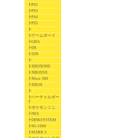
┣PS2
┣PS3
┣PS4
┣PS5
┣
┣ゲームボーイ
┣GBA
┣DS
┣3DS
┣
┣XBOXONE
┣XBOXSX
┣Xbox 360
┣XBOX
┣
┣バーチャルボー
イ
┣ポケモンミニ
┣NES
┣DISKSYSTEM
┣SG-1000
┣MARK 3