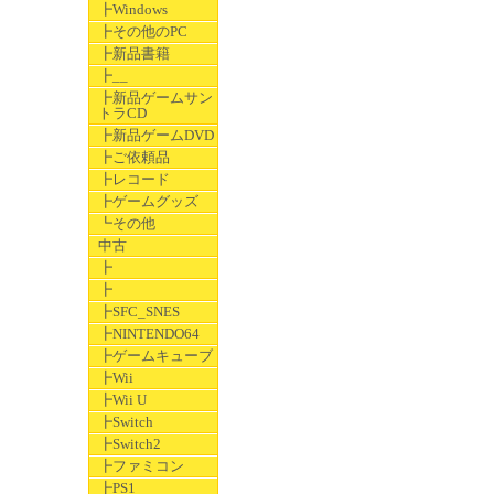
┣Windows
┣その他のPC
┣新品書籍
┣__
┣新品ゲームサン
トラCD
┣新品ゲームDVD
┣ご依頼品
┣レコード
┣ゲームグッズ
┗その他
中古
┣
┣
┣SFC_SNES
┣NINTENDO64
┣ゲームキューブ
┣Wii
┣Wii U
┣Switch
┣Switch2
┣ファミコン
┣PS1