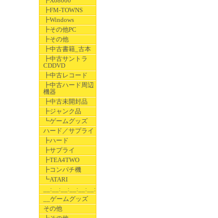
┣X68000
┣FM-TOWNS
┣Windows
┣その他PC
┣その他
┣中古書籍_古本
┣中古サントラ
CDDVD
┣中古レコード
┣中古ハード周辺
機器
┣中古未開封品
┣ジャンク品
┗ゲームグッズ
ハード／サプライ
┣ハード
┣サプライ
┣TEA4TWO
┣コンパチ機
┗ATARI
__:__:__:__:__:__:__
__ゲームグッズ
その他