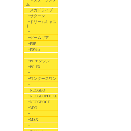
┣マスターシステ
ム
┣メガドライブ
┣サターン
┣ドリームキャス
ト
┣
┣ゲームギア
┣PSP
┣PSVita
┣
┣PCエンジン
┣PC-FX
┣
┣ワンダースワン
┣
┣NEOGEO
┣NEOGEOPOCKET
┣NEOGEOCD
┣3DO
┣
┣MSX
┣