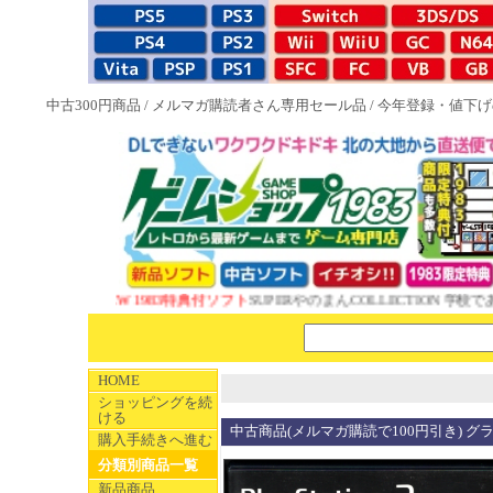
中古300円商品
/
メルマガ購読者さん専用セール品
/
今年登録・値下げ
NEW 1983特典付ソフト
SUPERやのまんCOLLECTION 学校であ
HOME
ショッピングを続
ける
中古商品(メルマガ購読で100円引き) 
購入手続きへ進む
分類別商品一覧
新品商品