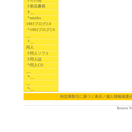
┣その他
┣新品書籍
┣__
┗amiibo
1983ブログ2.0
┗1983ブログ2.0
__
┗__
同人
┣同人ソフト
┣同人誌
┗同人CD
__
┗__
__
┗__
特定商取引に基づく表示／個人情報保護
Reserve V