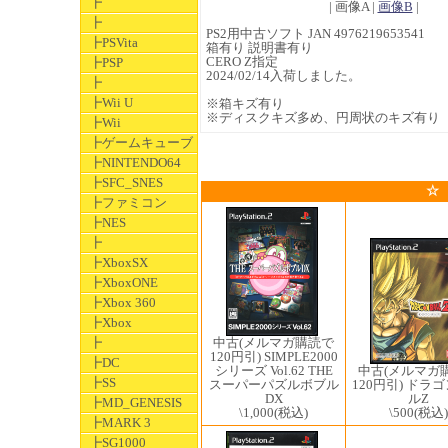
┣
| 画像A |
画像B
|
┣
PS2用中古ソフト JAN 4976219653541
┣PSVita
箱有り 説明書有り
CERO Z指定
┣PSP
2024/02/14入荷しました。
┣
┣Wii U
※箱キズ有り
※ディスクキズ多め、円周状のキズ有り
┣Wii
┣ゲームキューブ
┣NINTENDO64
┣SFC_SNES
☆
┣ファミコン
┣NES
┣
┣XboxSX
┣XboxONE
┣Xbox 360
┣Xbox
中古(メルマガ購読で
┣
120円引) SIMPLE2000
┣DC
中古(メルマガ
シリーズ Vol.62 THE
┣SS
120円引) ドラ
スーパーパズルボブル
ルZ
DX
┣MD_GENESIS
\500
(税込)
\1,000
(税込)
┣MARK 3
┣SG1000