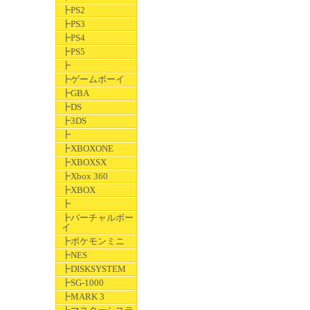
┣PS2
┣PS3
┣PS4
┣PS5
┣
┣ゲームボーイ
┣GBA
┣DS
┣3DS
┣
┣XBOXONE
┣XBOXSX
┣Xbox 360
┣XBOX
┣
┣バーチャルボー
イ
┣ポケモンミニ
┣NES
┣DISKSYSTEM
┣SG-1000
┣MARK 3