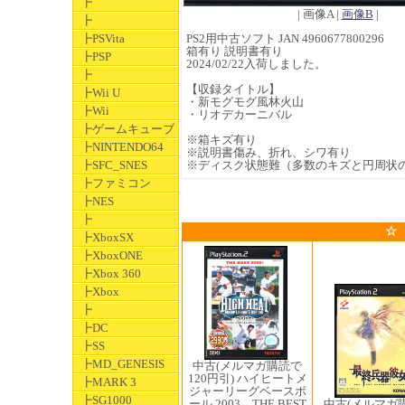
┣
| 画像A |
画像B
|
┣
┣PSVita
PS2用中古ソフト JAN 4960677800296
箱有り 説明書有り
┣PSP
2024/02/22入荷しました。
┣
【収録タイトル】
┣Wii U
・新モグモグ風林火山
┣Wii
・リオデカーニバル
┣ゲームキューブ
※箱キズ有り
┣NINTENDO64
※説明書傷み、折れ、シワ有り
┣SFC_SNES
※ディスク状態難（多数のキズと円周状
┣ファミコン
┣NES
┣
☆
┣XboxSX
┣XboxONE
┣Xbox 360
┣Xbox
┣
┣DC
┣SS
┣MD_GENESIS
中古(メルマガ購読で
120円引) ハイヒートメ
┣MARK 3
ジャーリーグベースボ
┣SG1000
ール 2003 THE BEST
中古(メルマガ