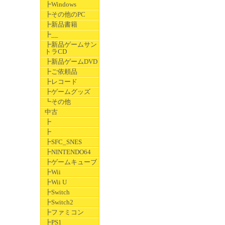
┣Windows
┣その他のPC
┣新品書籍
┣__
┣新品ゲームサン
トラCD
┣新品ゲームDVD
┣ご依頼品
┣レコード
┣ゲームグッズ
┗その他
中古
┣
┣
┣SFC_SNES
┣NINTENDO64
┣ゲームキューブ
┣Wii
┣Wii U
┣Switch
┣Switch2
┣ファミコン
┣PS1