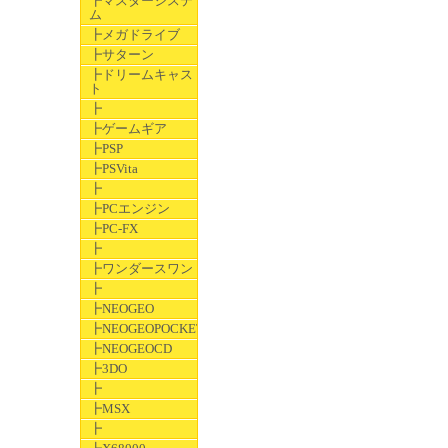
┣マスターシステ
ム
┣メガドライブ
┣サターン
┣ドリームキャス
ト
┣
┣ゲームギア
┣PSP
┣PSVita
┣
┣PCエンジン
┣PC-FX
┣
┣ワンダースワン
┣
┣NEOGEO
┣NEOGEOPOCKET
┣NEOGEOCD
┣3DO
┣
┣MSX
┣