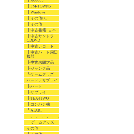
┣X68000
┣FM-TOWNS
┣Windows
┣その他PC
┣その他
┣中古書籍_古本
┣中古サントラ
CDDVD
┣中古レコード
┣中古ハード周辺
機器
┣中古未開封品
┣ジャンク品
┗ゲームグッズ
ハード／サプライ
┣ハード
┣サプライ
┣TEA4TWO
┣コンパチ機
┗ATARI
__:__:__:__:__:__:__
__ゲームグッズ
その他