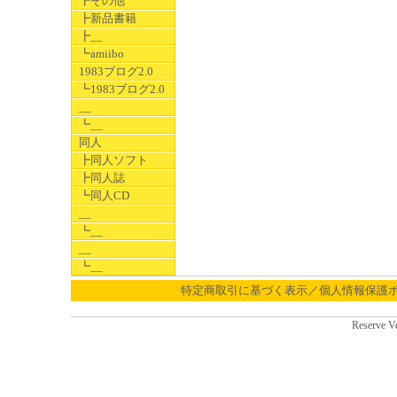
┣その他
┣新品書籍
┣__
┗amiibo
1983ブログ2.0
┗1983ブログ2.0
__
┗__
同人
┣同人ソフト
┣同人誌
┗同人CD
__
┗__
__
┗__
特定商取引に基づく表示／個人情報保護
Reserve V