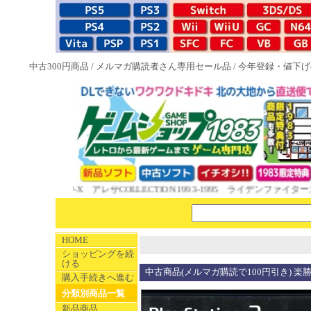
中古300円商品
/
メルマガ購読者さん専用セール品
/
今年登録・値下げ
トアニメ ゲッP-X アレサCOLLECTION 1993-1995 ライデンファ
HOME
ショッピングを続
ける
中古商品(メルマガ購読で100円引き) 楽
購入手続きへ進む
分類別商品一覧
新品商品