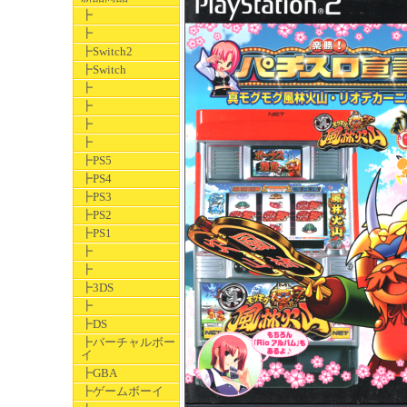
┣
┣
┣Switch2
┣Switch
┣
┣
┣
┣
┣PS5
┣PS4
┣PS3
┣PS2
┣PS1
┣
┣
┣3DS
┣
┣DS
┣バーチャルボー
イ
┣GBA
┣ゲームボーイ