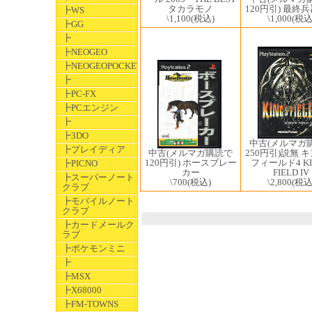
タカラモノ
120円引) 最終
┣WS
\1,100
(税込)
\1,000
(税込
┣GG
┣
┣NEOGEO
┣NEOGEOPOCKET
┣
┣PC-FX
┣PCエンジン
┣
┣3DO
中古(メルマガ
┣プレイディア
250円引)説無 
中古(メルマガ購読で
フィールド4 KI
120円引) ホースブレー
┣PICNO
FIELD IV
カー
┣スーパーノート
\2,800
(税込
\700
(税込)
クラブ
┣モバイルノート
クラブ
┣カードメールク
ラブ
┣ポケモンミニ
┣
┣MSX
┣X68000
┣FM-TOWNS