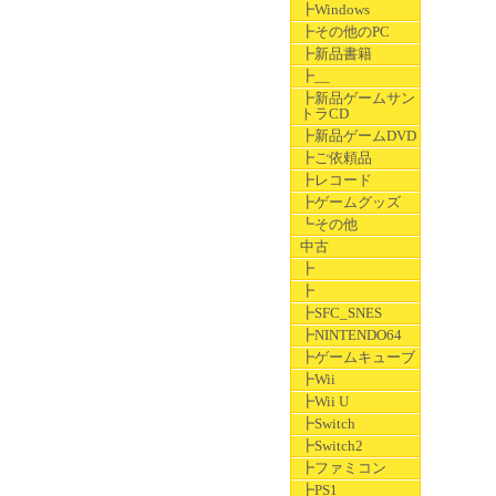
┣Windows
┣その他のPC
┣新品書籍
┣__
┣新品ゲームサン
トラCD
┣新品ゲームDVD
┣ご依頼品
┣レコード
┣ゲームグッズ
┗その他
中古
┣
┣
┣SFC_SNES
┣NINTENDO64
┣ゲームキューブ
┣Wii
┣Wii U
┣Switch
┣Switch2
┣ファミコン
┣PS1