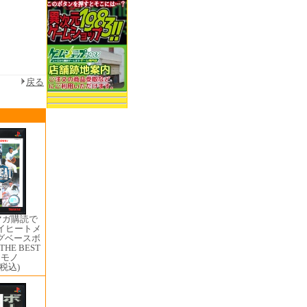
戻る
マガ購読で
ハイヒートメ
グベースボ
THE BEST
ラモノ
(税込)