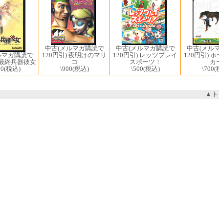
中古(メルマガ購読で
中古(メルマガ購読で
中古(メル
120円引) レッツプレイ
ルマガ購読で
120円引) 夜明けのマリ
120円引) 
スポーツ！
) 最終兵器彼女
コ
カ
\500
(税込)
00
(税込)
\900
(税込)
\700
(
▲ト