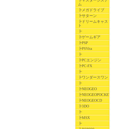
┣マスターシステ
ム
┣メガドライブ
┣サターン
┣ドリームキャス
ト
┣
┣ゲームギア
┣PSP
┣PSVita
┣
┣PCエンジン
┣PC-FX
┣
┣ワンダースワン
┣
┣NEOGEO
┣NEOGEOPOCKET
┣NEOGEOCD
┣3DO
┣
┣MSX
┣