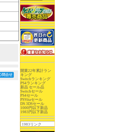
開業22年累計ラン
キング
Switchランキング
PS4ランキング
新品 セール品
Switchセール
PS4セール
PSVitaセール
DS 3DSセール
1000円以下新品
1983円以下新品