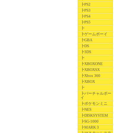
┣PS2
┣PS3
┣PS4
┣PS5
┣
┣ゲームボーイ
┣GBA
┣DS
┣3DS
┣
┣XBOXONE
┣XBOXSX
┣Xbox 360
┣XBOX
┣
┣バーチャルボー
イ
┣ポケモンミニ
┣NES
┣DISKSYSTEM
┣SG-1000
┣MARK 3