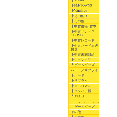
┣X68000
┣FM-TOWNS
┣Windows
┣その他PC
┣その他
┣中古書籍_古本
┣中古サントラ
CDDVD
┣中古レコード
┣中古ハード周辺
機器
┣中古未開封品
┣ジャンク品
┗ゲームグッズ
ハード／サプライ
┣ハード
┣サプライ
┣TEA4TWO
┣コンパチ機
┗ATARI
__:__:__:__:__:__:__
__ゲームグッズ
その他