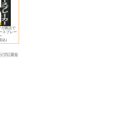
マガ購読で
ホースブレー
ー
税込)
ップに戻る