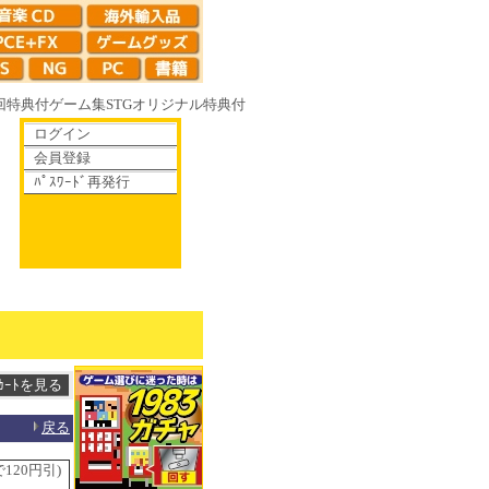
回特典付
ゲーム集
STG
オリジナル特典付
ログイン
会員登録
ﾊﾟｽﾜｰﾄﾞ再発行
ゆく鏡の花へ 70年代風ロボットアニメ ゲッP-X アレサCOLLECTION 1
戻る
120円引)