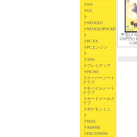
┣WS
┣GG
┣
┣NEOGEO
┣NEOGEOPOCKET
中古(メ
┣
120円引
┣PC-FX
\1,0
┣PCエンジン
┣
┣3DO
┣プレイディア
┣PICNO
┣スーパーノート
クラブ
┣モバイルノート
クラブ
┣カードメールク
ラブ
┣ポケモンミニ
┣
┣MSX
┣X68000
┣FM-TOWNS