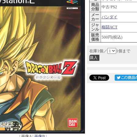
商品
中古/PS2
分類
メー
バンダイ
カー
ジャ
格闘ACT
ンル
販売
500円(税込)
価格
在庫1個／
1個まで
| 画像A |
画像B
|