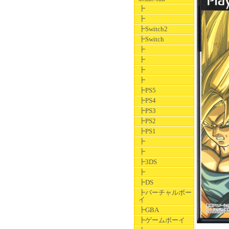
┣
┣
┣Switch2
┣Switch
┣
┣
┣
┣
┣PS5
┣PS4
┣PS3
┣PS2
┣PS1
┣
┣
┣3DS
┣
┣DS
┣バーチャルボー
イ
┣GBA
┣ゲームボーイ