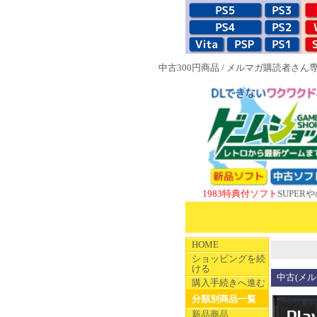
中古300円商品
/
メルマガ購読者さん
NEW 1983特典付ソフト
SUPERやのまんCO
HOME
ショッピングを続
ける
中古(メル
購入手続きへ進む
分類別商品一覧
新品商品