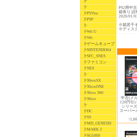
┣
┣
PS2用中古ソ
箱有り 説
┣PSVita
2026/0
┣PSP
※箱若干
┣
※ディス
┣Wii U
┣Wii
┣ゲームキューブ
┣NINTENDO64
┣SFC_SNES
┣ファミコン
┣NES
┣
┣XboxSX
┣XboxONE
┣Xbox 360
中古(メ
┣Xbox
120円引) 
┣
シリーズ V
スーパー
┣DC
┣SS
\1,0
┣MD_GENESIS
┣MARK 3
┣SG1000