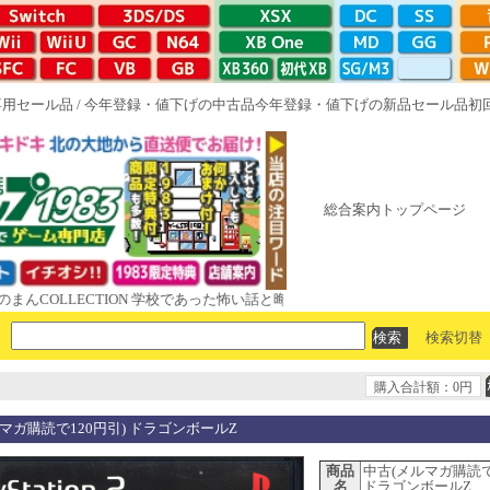
専用セール品
/
今年登録・値下げの中古品
今年登録・値下げの新品セール品
初
総合案内トップページ
LLECTION 学校であった怖い話と晦󠄀つきこもり ルート16R やがて散り
検索切替
購入合計額：0円
マガ購読で120円引) ドラゴンボールZ
商品
中古(メルマガ購読で
名
ドラゴンボールZ