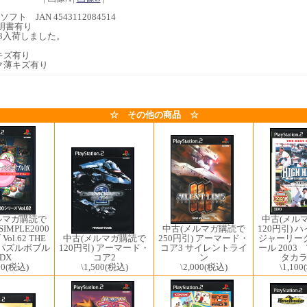
フト JAN 4543112084514
明書有り
1/03入荷しました。
キズ有り
ク薄キズ有り
☆ その他の商品 ☆
中古(メル
ルマガ購読で
120円引) 
SIMPLE2000
中古(メルマガ購読で
中古(メルマガ購読で
ジャーリー
ol.62 THE
250円引) アーマード・
120円引) アーマード・
ール 2003 
パズルボブル
コア3 サイレントライ
コア2
タカ
DX
ン
\1,500
(税込)
\1,100
00
(税込)
\2,000
(税込)