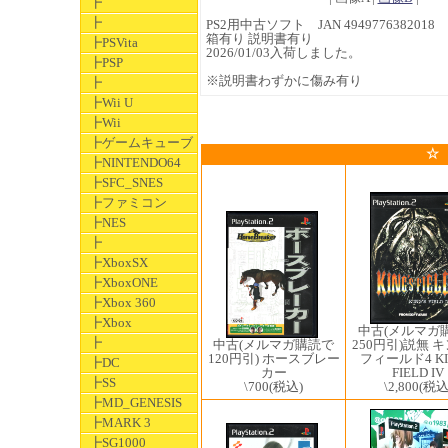
┣
┣
PS2用中古ソフト JAN 4949776382018
箱有り 説明書有り
┣PSVita
2026/01/03入荷しました。
┣PSP
※説明書わずかに傷み有り
┣
┣Wii U
┣Wii
┣ゲームキューブ
☆
┣NINTENDO64
┣SFC_SNES
┣ファミコン
┣NES
┣
┣XboxSX
┣XboxONE
┣Xbox 360
┣Xbox
中古(メルマガ
┣
250円引)説無 
中古(メルマガ購読で
フィールド4 KI
120円引) ホースブレー
┣DC
FIELD IV
カー
┣SS
\2,800
(税込
\700
(税込)
┣MD_GENESIS
┣MARK 3
┣SG1000