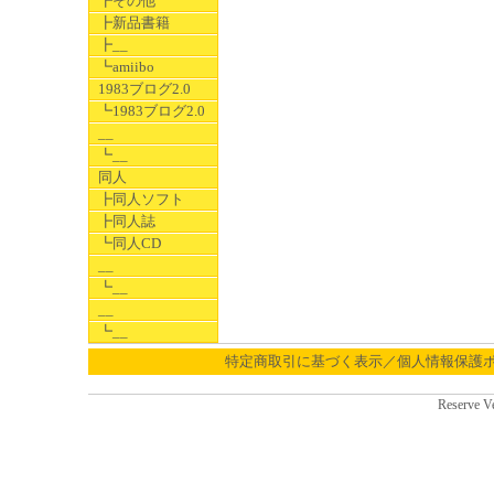
┣その他
┣新品書籍
┣__
┗amiibo
1983ブログ2.0
┗1983ブログ2.0
__
┗__
同人
┣同人ソフト
┣同人誌
┗同人CD
__
┗__
__
┗__
特定商取引に基づく表示／個人情報保護
Reserve V