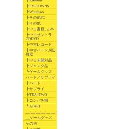
┣X68000
┣FM-TOWNS
┣Windows
┣その他PC
┣その他
┣中古書籍_古本
┣中古サントラ
CDDVD
┣中古レコード
┣中古ハード周辺
機器
┣中古未開封品
┣ジャンク品
┗ゲームグッズ
ハード／サプライ
┣ハード
┣サプライ
┣TEA4TWO
┣コンパチ機
┗ATARI
__:__:__:__:__:__:__
__ゲームグッズ
その他