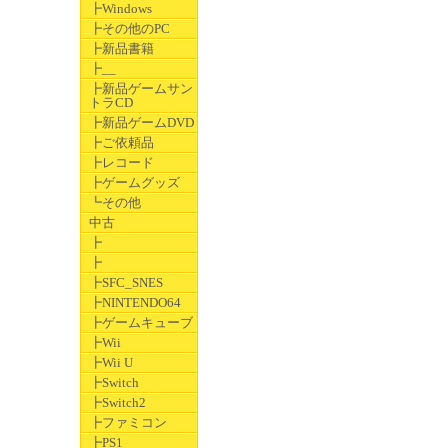
┣Windows
┣その他のPC
┣新品書籍
┣__
┣新品ゲームサン
トラCD
┣新品ゲームDVD
┣ご依頼品
┣レコード
┣ゲームグッズ
┗その他
中古
┣
┣
┣SFC_SNES
┣NINTENDO64
┣ゲームキューブ
┣Wii
┣Wii U
┣Switch
┣Switch2
┣ファミコン
┣PS1