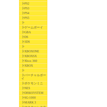
┣PS2
┣PS3
┣PS4
┣PS5
┣
┣ゲームボーイ
┣GBA
┣DS
┣3DS
┣
┣XBOXONE
┣XBOXSX
┣Xbox 360
┣XBOX
┣
┣バーチャルボー
イ
┣ポケモンミニ
┣NES
┣DISKSYSTEM
┣SG-1000
┣MARK 3