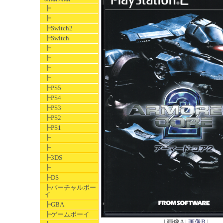
┣
┣
┣Switch2
┣Switch
┣
┣
┣
┣
┣PS5
┣PS4
┣PS3
┣PS2
┣PS1
┣
┣
┣3DS
┣
┣DS
┣バーチャルボー
イ
┣GBA
┣ゲームボーイ
| 画像A |
画像B
|