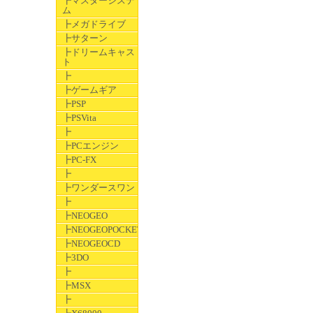
┣マスターシステ
ム
┣メガドライブ
┣サターン
┣ドリームキャス
ト
┣
┣ゲームギア
┣PSP
┣PSVita
┣
┣PCエンジン
┣PC-FX
┣
┣ワンダースワン
┣
┣NEOGEO
┣NEOGEOPOCKET
┣NEOGEOCD
┣3DO
┣
┣MSX
┣