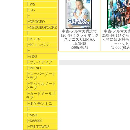
┣WS
┣GG
┣
┣NEOGEO
┣NEOGEOPOCKET
中古(メルマガ購読で
中古(メルマガ
┣
120円引) クライマック
250円引) ひぐ
┣PC-FX
ステニス CLIMAX
く頃に祭 お持
TENNIS
～セット
┣PCエンジン
\500
(税込)
\2,000
(税込
┣
┣3DO
┣プレイディア
┣PICNO
┣スーパーノート
クラブ
┣モバイルノート
クラブ
┣カードメールク
ラブ
┣ポケモンミニ
┣
┣MSX
┣X68000
┣FM-TOWNS