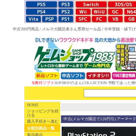
中古300円商品
/
メルマガ購読者さん専用セール品
/
今年登録・値下げ
NEW 1983特典付ソフト
SUPERやのまんCOLLECTION 学校であった怖い
HOME
ショッピングを続
ける
中古(メルマガ購読で120円引) アーマー
購入手続きへ進む
分類別商品一覧
新品商品