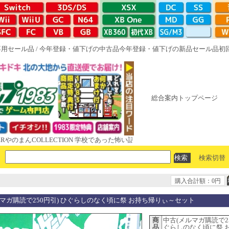
専用セール品
/
今年登録・値下げの中古品
今年登録・値下げの新品セール品
初
総合案内トップページ
んCOLLECTION 学校であった怖い話と晦󠄀つきこもり ルート16R やがて
検索切替
購入合計額：0円
ルマガ購読で250円引) ひぐらしのなく頃に祭 お持ち帰りぃ～セット
商
中古(メルマガ購読で25
品
ぐらしのなく頃に祭 