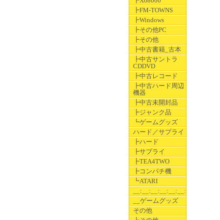
┣X68000
┣FM-TOWNS
┣Windows
┣その他PC
┣その他
┣中古書籍_古本
┣中古サントラ
CDDVD
┣中古レコード
┣中古ハード周辺
機器
┣中古未開封品
┣ジャンク品
┗ゲームグッズ
ハード／サプライ
┣ハード
┣サプライ
┣TEA4TWO
┣コンパチ機
┗ATARI
__:__:__:__:__:__:__
__ゲームグッズ
その他