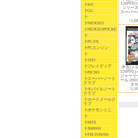
120円引) 
┣WS
シリーズ V
┣GG
スーパー
┣
\1,0
┣NEOGEO
┣NEOGEOPOCKET
┣
┣PC-FX
┣PCエンジン
┣
┣3DO
┣プレイディア
中古(メ
120円引
┣PICNO
ジャーリ
┣スーパーノート
ール 2003
クラブ
タ
\1,1
┣モバイルノート
クラブ
┣カードメールク
ラブ
┣ポケモンミニ
┣
┣MSX
┣X68000
┣FM-TOWNS