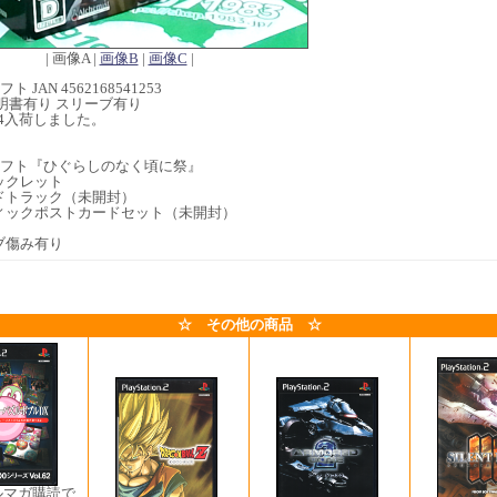
| 画像A |
画像B
|
画像C
|
ト JAN 4562168541253
明書有り スリーブ有り
8/04入荷しました。
】
用ソフト『ひぐらしのなく頃に祭』
ックレット
ドトラック（未開封）
ィックポストカードセット（未開封）
ブ傷み有り
☆ その他の商品 ☆
ルマガ購読で