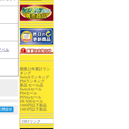
ノベル
開業22年累計ラン
キング
Switchランキング
PS4ランキング
新品 セール品
Switchセール
PS4セール
PSVitaセール
DS 3DSセール
1000円以下新品
1983円以下新品