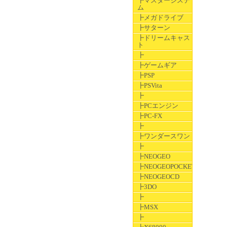
┣マスターシステ
ム
┣メガドライブ
┣サターン
┣ドリームキャス
ト
┣
┣ゲームギア
┣PSP
┣PSVita
┣
┣PCエンジン
┣PC-FX
┣
┣ワンダースワン
┣
┣NEOGEO
┣NEOGEOPOCKET
┣NEOGEOCD
┣3DO
┣
┣MSX
┣