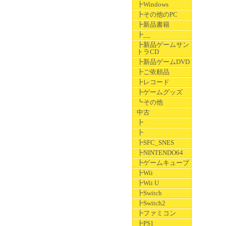
┣Windows
┣その他のPC
┣新品書籍
┣__
┣新品ゲームサン
トラCD
┣新品ゲームDVD
┣ご依頼品
┣レコード
┣ゲームグッズ
┗その他
中古
┣
┣
┣SFC_SNES
┣NINTENDO64
┣ゲームキューブ
┣Wii
┣Wii U
┣Switch
┣Switch2
┣ファミコン
┣PS1