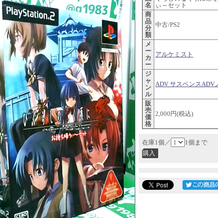
名
ぃ～セット
商
品
中古/PS2
分
類
メ
ー
アルケミスト
カ
ー
ジ
ャ
ADV サスペンスADV
ン
ル
販
売
2,000円(税込)
価
格
在庫1個／
1個まで