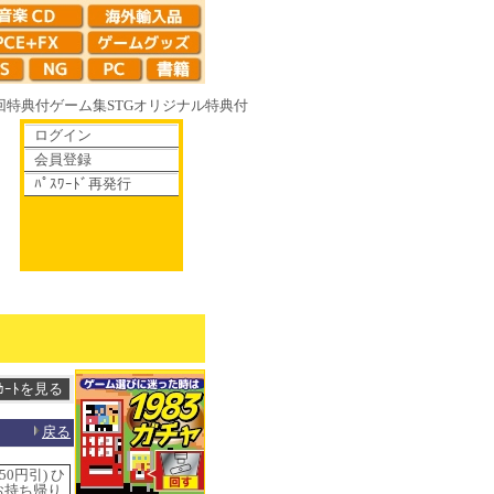
回特典付
ゲーム集
STG
オリジナル特典付
ログイン
会員登録
ﾊﾟｽﾜｰﾄﾞ再発行
散りゆく鏡の花へ 70年代風ロボットアニメ ゲッP-X アレサCOLLECTIO
戻る
0円引) ひ
お持ち帰り