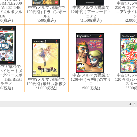
SIMPLE2000
中古(メル
中古(メルマガ購読で
中古(メルマガ購読で
ol.62 THE
250円引) 
120円引) ドラゴンボー
120円引) アーマード・
パズルボブル
コア3 サイ
ルZ
コア2
DX
\500
(税込)
\1,500
(税込)
00
(税込)
\2,000
ルマガ購読で
) ハイヒートメ
中古(メル
ーグベースボ
中古(メルマガ購読で
120円引) 
 THE BEST
中古(メルマガ購読で
120円引) 夜明けのマリ
スポ
カラモノ
120円引) 最終兵器彼女
コ
\500
(
00
(税込)
\1,000
(税込)
\900
(税込)
▲ト