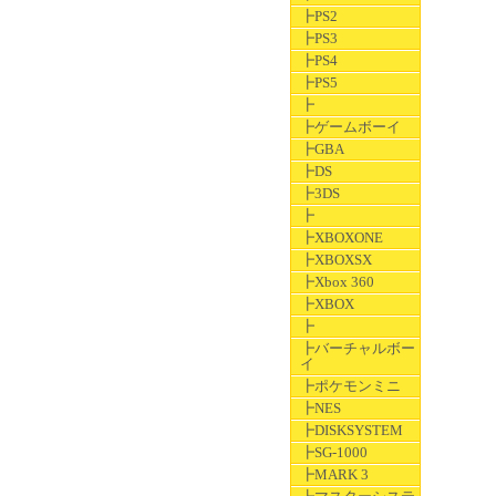
┣PS2
┣PS3
┣PS4
┣PS5
┣
┣ゲームボーイ
┣GBA
┣DS
┣3DS
┣
┣XBOXONE
┣XBOXSX
┣Xbox 360
┣XBOX
┣
┣バーチャルボー
イ
┣ポケモンミニ
┣NES
┣DISKSYSTEM
┣SG-1000
┣MARK 3