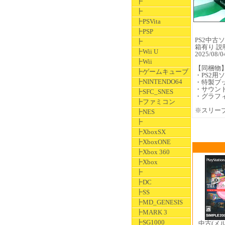
┣
┣
┣PSVita
┣PSP
PS2中古ソフ
┣
箱有り 説
┣Wii U
2025/0
┣Wii
【同梱物
┣ゲームキューブ
・PS2
┣NINTENDO64
・特製ブ
・サウン
┣SFC_SNES
・グラフ
┣ファミコン
※スリー
┣NES
┣
┣XboxSX
┣XboxONE
┣Xbox 360
┣Xbox
┣
┣DC
┣SS
┣MD_GENESIS
┣MARK 3
┣SG1000
中古(メ