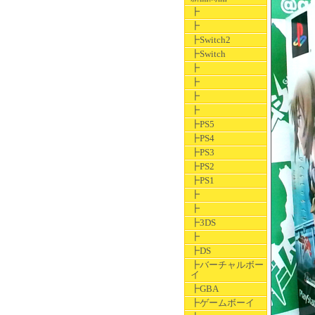
┣
┣
┣Switch2
┣Switch
┣
┣
┣
┣
┣PS5
┣PS4
┣PS3
┣PS2
┣PS1
┣
┣
┣3DS
┣
┣DS
┣バーチャルボー
イ
┣GBA
┣ゲームボーイ