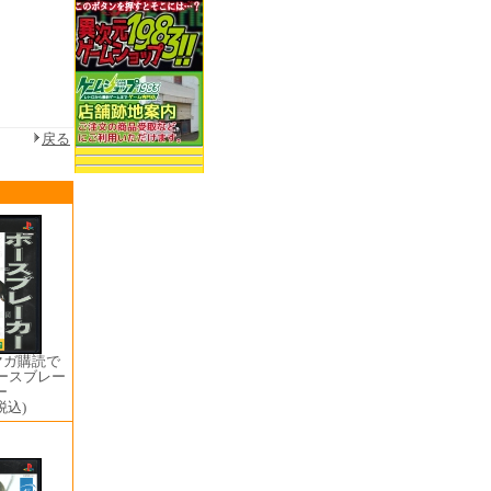
戻る
マガ購読で
ホースブレー
ー
税込)