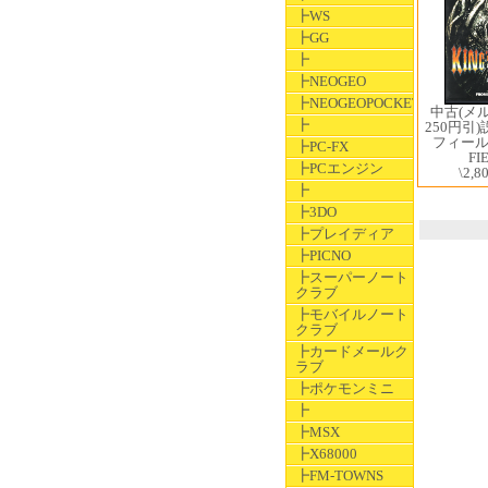
┣WS
┣GG
┣
┣NEOGEO
┣NEOGEOPOCKET
中古(メ
┣
250円引
フィールド
┣PC-FX
FI
┣PCエンジン
\2,8
┣
┣3DO
┣プレイディア
┣PICNO
┣スーパーノート
クラブ
┣モバイルノート
クラブ
┣カードメールク
ラブ
┣ポケモンミニ
┣
┣MSX
┣X68000
┣FM-TOWNS