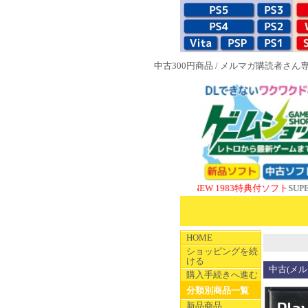
中古300円商品
/
メルマガ購読者さん
NEW 1983特典付ソフト
SUPERやのま
HOME
ショッピングを続
ける
中古(メルマ
購入手続きへ進む
分類別商品一覧
新品商品