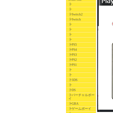
┣
┣
┣Switch2
┣Switch
┣
┣
┣
┣
┣PS5
┣PS4
┣PS3
┣PS2
┣PS1
┣
┣
┣3DS
┣
┣DS
┣バーチャルボー
イ
┣GBA
┣ゲームボーイ