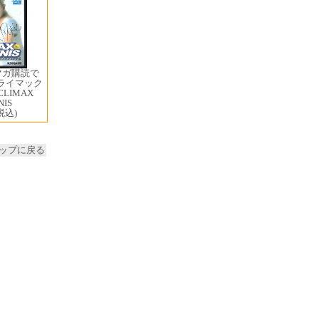
マガ購読で
クライマック
LIMAX
NIS
税込)
ップに戻る