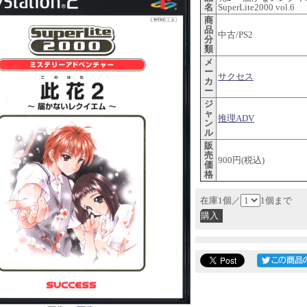
名
SuperLite2000 vol.6
商
品
中古/PS2
分
類
メ
ー
サクセス
カ
ー
ジ
ャ
推理ADV
ン
ル
販
売
900円(税込)
価
格
在庫1個／
1個まで