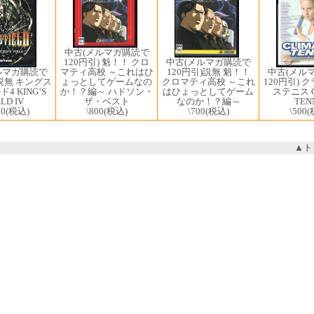
中古(メルマガ購読で
120円引) 魁！！ クロ
中古(メルマガ購読で
ルマガ購読で
マティ高校 ～これはひ
中古(メル
120円引)説無 魁！！
)説無 キングス
ょっとしてゲームなの
120円引) 
クロマティ高校 ～これ
4 KING’S
か！？編～ ハドソン・
ステニス C
はひょっとしてゲーム
ELD IV
ザ・ベスト
TEN
なのか！？編～
00
(税込)
\800
(税込)
\500
(
\700
(税込)
▲ト