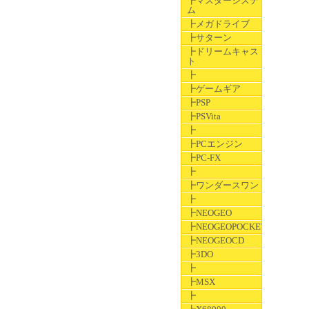
┣マスターシステ
ム
┣メガドライブ
┣サターン
┣ドリームキャス
ト
┣
┣ゲームギア
┣PSP
┣PSVita
┣
┣PCエンジン
┣PC-FX
┣
┣ワンダースワン
┣
┣NEOGEO
┣NEOGEOPOCKET
┣NEOGEOCD
┣3DO
┣
┣MSX
┣