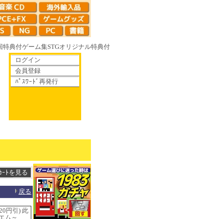
回特典付
ゲーム集
STG
オリジナル特典付
ログイン
会員登録
ﾊﾟｽﾜｰﾄﾞ再発行
て散りゆく鏡の花へ 70年代風ロボットアニメ ゲッP-X アレサCOLLECTIO
戻る
0円引) 此
イエム～