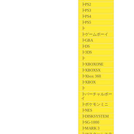
┣PS2
┣PS3
┣PS4
┣PS5
┣
┣ゲームボーイ
┣GBA
┣DS
┣3DS
┣
┣XBOXONE
┣XBOXSX
┣Xbox 360
┣XBOX
┣
┣バーチャルボー
イ
┣ポケモンミニ
┣NES
┣DISKSYSTEM
┣SG-1000
┣MARK 3