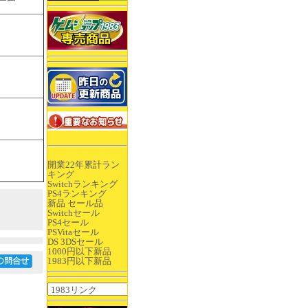
開業22年累計ラン
キング
Switchランキング
PS4ランキング
新品 セール品
Switchセール
PS4セール
PSVitaセール
DS 3DSセール
1000円以下新品
1983円以下新品