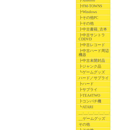
┣X68000
┣FM-TOWNS
┣Windows
┣その他PC
┣その他
┣中古書籍_古本
┣中古サントラ
CDDVD
┣中古レコード
┣中古ハード周辺
機器
┣中古未開封品
┣ジャンク品
┗ゲームグッズ
ハード／サプライ
┣ハード
┣サプライ
┣TEA4TWO
┣コンパチ機
┗ATARI
__:__:__:__:__:__:__
__ゲームグッズ
その他