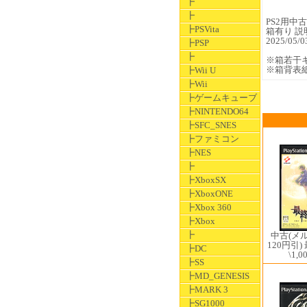
┣
┣
PS2用中古ソ
┣PSVita
箱有り 説
2025/0
┣PSP
┣
※箱若干
※箱背表
┣Wii U
┣Wii
┣ゲームキューブ
┣NINTENDO64
┣SFC_SNES
┣ファミコン
┣NES
┣
┣XboxSX
┣XboxONE
┣Xbox 360
┣Xbox
┣
中古(メ
120円引
┣DC
\1,0
┣SS
┣MD_GENESIS
┣MARK 3
┣SG1000