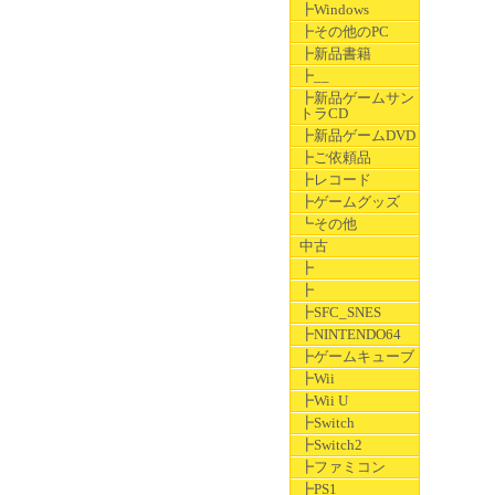
┣Windows
┣その他のPC
┣新品書籍
┣__
┣新品ゲームサン
トラCD
┣新品ゲームDVD
┣ご依頼品
┣レコード
┣ゲームグッズ
┗その他
中古
┣
┣
┣SFC_SNES
┣NINTENDO64
┣ゲームキューブ
┣Wii
┣Wii U
┣Switch
┣Switch2
┣ファミコン
┣PS1