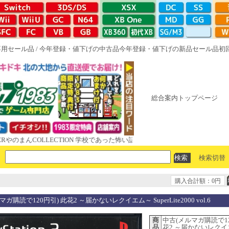
専用セール品
/
今年登録・値下げの中古品
今年登録・値下げの新品セール品
初
総合案内トップページ
んCOLLECTION 学校であった怖い話と晦󠄀つきこもり ルート16R やが
検索切替
購入合計額：0円
ガ購読で120円引) 此花2 ～届かないレクイエム～ SuperLite2000 vol.6
商
中古(メルマガ購読で12
品
花2 ～届かないレク