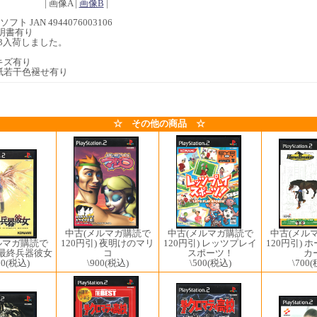
| 画像A |
画像B
|
フト JAN 4944076003106
明書有り
5/03入荷しました。
キズ有り
紙若干色褪せ有り
☆ その他の商品 ☆
中古(メルマガ購読で
中古(メルマガ購読で
中古(メル
120円引) レッツプレイ
ルマガ購読で
120円引) 夜明けのマリ
120円引) 
スポーツ！
) 最終兵器彼女
コ
カ
\500
(税込)
00
(税込)
\900
(税込)
\700
(