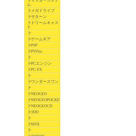
┣マスターシステ
ム
┣メガドライブ
┣サターン
┣ドリームキャス
ト
┣
┣ゲームギア
┣PSP
┣PSVita
┣
┣PCエンジン
┣PC-FX
┣
┣ワンダースワン
┣
┣NEOGEO
┣NEOGEOPOCKET
┣NEOGEOCD
┣3DO
┣
┣MSX
┣