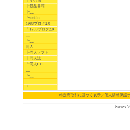
┣その他
┣新品書籍
┣__
┗amiibo
1983ブログ2.0
┗1983ブログ2.0
__
┗__
同人
┣同人ソフト
┣同人誌
┗同人CD
__
┗__
__
┗__
特定商取引に基づく表示／個人情報保護
Reserve V