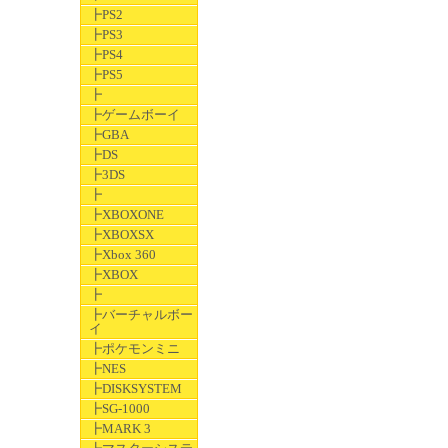
┣PS2
┣PS3
┣PS4
┣PS5
┣
┣ゲームボーイ
┣GBA
┣DS
┣3DS
┣
┣XBOXONE
┣XBOXSX
┣Xbox 360
┣XBOX
┣
┣バーチャルボー
イ
┣ポケモンミニ
┣NES
┣DISKSYSTEM
┣SG-1000
┣MARK 3