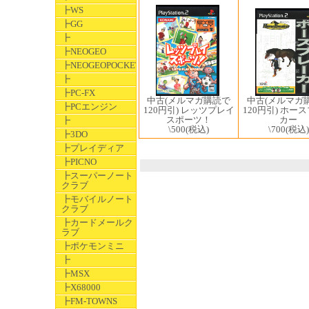
┣WS
┣GG
┣
┣NEOGEO
┣NEOGEOPOCKET
┣
┣PC-FX
中古(メルマガ購読で
中古(メルマガ
┣PCエンジン
120円引) レッツプレイ
120円引) ホー
スポーツ！
カー
┣
\500
(税込)
\700
(税込)
┣3DO
┣プレイディア
┣PICNO
┣スーパーノート
クラブ
┣モバイルノート
クラブ
┣カードメールク
ラブ
┣ポケモンミニ
┣
┣MSX
┣X68000
┣FM-TOWNS