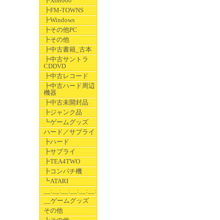
┣X68000
┣FM-TOWNS
┣Windows
┣その他PC
┣その他
┣中古書籍_古本
┣中古サントラ
CDDVD
┣中古レコード
┣中古ハード周辺
機器
┣中古未開封品
┣ジャンク品
┗ゲームグッズ
ハード／サプライ
┣ハード
┣サプライ
┣TEA4TWO
┣コンパチ機
┗ATARI
__:__:__:__:__:__:__
__ゲームグッズ
その他