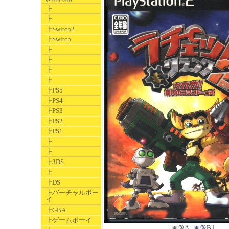
┣
┣
┣Switch2
┣Switch
┣
┣
┣
┣
┣PS5
┣PS4
┣PS3
┣PS2
┣PS1
┣
┣
┣3DS
┣
┣DS
┣バーチャルボー
イ
┣GBA
┣ゲームボーイ
| 画像A |
画像B
|