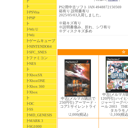
┣
┣
PS2用中古ソフト JAN 4948872150569
箱有り 説明書有り
┣PSVita
2025/05/03入荷しました。
┣PSP
※箱キズ有り
┣
※説明書傷み、折れ、シワ有り
┣Wii U
※ディスクキズ多め
┣Wii
┣ゲームキューブ
┣NINTENDO64
☆
┣SFC_SNES
┣ファミコン
┣NES
┣
┣XboxSX
┣XboxONE
┣Xbox 360
┣Xbox
中古(メルマガ
┣
120円引) ハイ
中古(メルマガ購読で
ジャーリーグベ
250円引) アーマード・
┣DC
ール 2003 THE
コア3 サイレントライ
┣SS
タカラモ
ン
\1,100
(税込
\2,000
(税込)
┣MD_GENESIS
┣MARK 3
┣SG1000