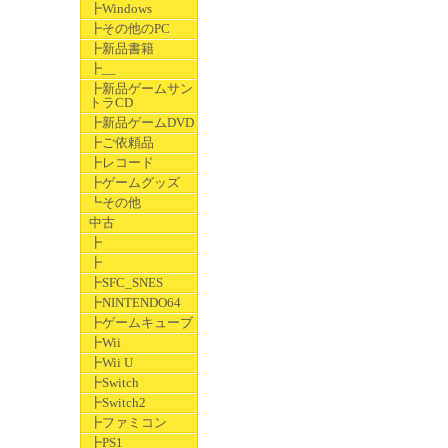
┣Windows
┣その他のPC
┣新品書籍
┣__
┣新品ゲームサン
トラCD
┣新品ゲームDVD
┣ご依頼品
┣レコード
┣ゲームグッズ
┗その他
中古
┣
┣
┣SFC_SNES
┣NINTENDO64
┣ゲームキューブ
┣Wii
┣Wii U
┣Switch
┣Switch2
┣ファミコン
┣PS1