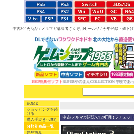
中古300円商品
/
メルマガ購読者さん専用セール品
/
今年登録・値下げ
NEW 1983特典付ソフト
SUPERやのまんCOLLECTION 学校であった
HOME
ショッピングを続
ける
中古(メルマガ購読で120円引) ラチェ
購入手続きへ進む
分類別商品一覧
新品商品