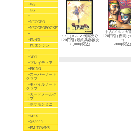
┣WS
┣GG
┣
┣NEOGEO
┣NEOGEOPOCKET
中古(メルマガ
┣
中古(メルマガ購読で
120円引) 夜明
┣PC-FX
120円引) 最終兵器彼女
コ
\1,000
(税込)
\900
(税込)
┣PCエンジン
┣
┣3DO
┣プレイディア
┣PICNO
┣スーパーノート
クラブ
┣モバイルノート
クラブ
┣カードメールク
ラブ
┣ポケモンミニ
┣
┣MSX
┣X68000
┣FM-TOWNS