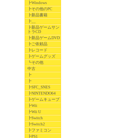
┣Windows
┣その他のPC
┣新品書籍
┣__
┣新品ゲームサン
トラCD
┣新品ゲームDVD
┣ご依頼品
┣レコード
┣ゲームグッズ
┗その他
中古
┣
┣
┣SFC_SNES
┣NINTENDO64
┣ゲームキューブ
┣Wii
┣Wii U
┣Switch
┣Switch2
┣ファミコン
┣PS1