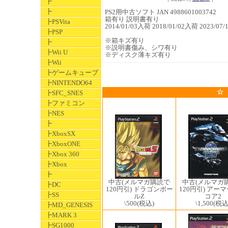
┣
┣
PS2用中古ソフト JAN 4988601003742
箱有り 説明書有り
┣PSVita
2014/01/03入荷 2018/01/02入荷 2023/
┣PSP
※箱キズ有り
┣
※説明書傷み、シワ有り
┣Wii U
※ディスク薄キズ有り
┣Wii
┣ゲームキューブ
┣NINTENDO64
☆
┣SFC_SNES
┣ファミコン
┣NES
┣
┣XboxSX
┣XboxONE
┣Xbox 360
┣Xbox
┣
中古(メルマガ購読で
中古(メルマガ
┣DC
120円引) ドラゴンボー
120円引) アー
┣SS
ルZ
コア2
\500
(税込)
\1,500
(税込
┣MD_GENESIS
┣MARK 3
┣SG1000