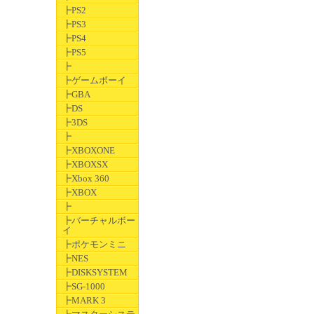
┣PS2
┣PS3
┣PS4
┣PS5
┣
┣ゲームボーイ
┣GBA
┣DS
┣3DS
┣
┣XBOXONE
┣XBOXSX
┣Xbox 360
┣XBOX
┣
┣バーチャルボー
イ
┣ポケモンミニ
┣NES
┣DISKSYSTEM
┣SG-1000
┣MARK 3