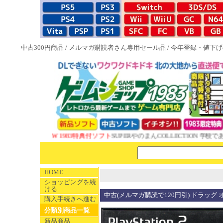
中古300円商品
/
メルマガ購読者さん専用セール品
/
今年登録・値下げ
NEW 1983特典付ソフト
SUPERやのまんCOLLECTION 学校であ
HOME
ショッピングを続
ける
中古(メルマガ購読で120円引) ドラッグ 
購入手続きへ進む
分類別商品一覧
新品商品