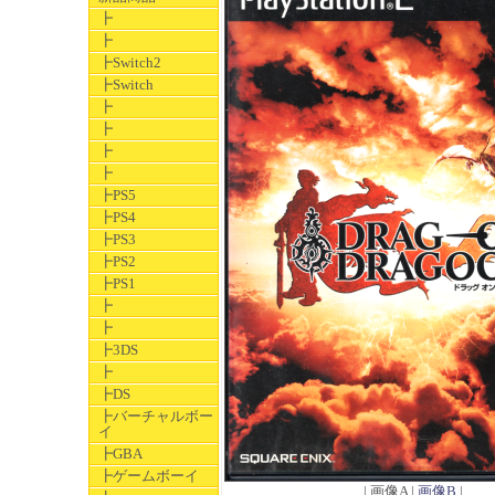
┣
┣
┣Switch2
┣Switch
┣
┣
┣
┣
┣PS5
┣PS4
┣PS3
┣PS2
┣PS1
┣
┣
┣3DS
┣
┣DS
┣バーチャルボー
イ
┣GBA
┣ゲームボーイ
| 画像A |
画像B
|