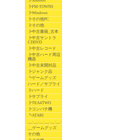
┣X68000
┣FM-TOWNS
┣Windows
┣その他PC
┣その他
┣中古書籍_古本
┣中古サントラ
CDDVD
┣中古レコード
┣中古ハード周辺
機器
┣中古未開封品
┣ジャンク品
┗ゲームグッズ
ハード／サプライ
┣ハード
┣サプライ
┣TEA4TWO
┣コンパチ機
┗ATARI
__:__:__:__:__:__:__
__ゲームグッズ
その他