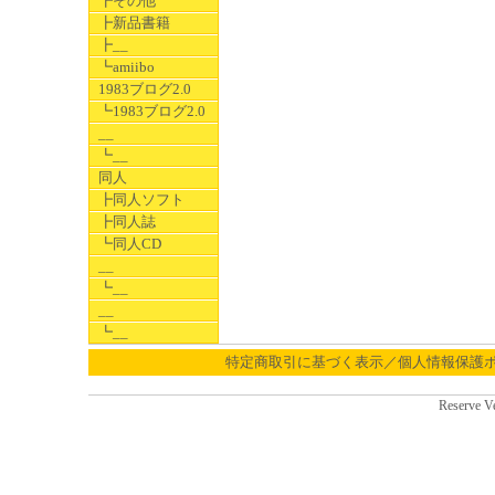
┣その他
┣新品書籍
┣__
┗amiibo
1983ブログ2.0
┗1983ブログ2.0
__
┗__
同人
┣同人ソフト
┣同人誌
┗同人CD
__
┗__
__
┗__
特定商取引に基づく表示／個人情報保護
Reserve V