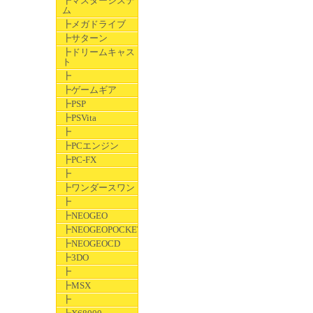
┣マスターシステ
ム
┣メガドライブ
┣サターン
┣ドリームキャス
ト
┣
┣ゲームギア
┣PSP
┣PSVita
┣
┣PCエンジン
┣PC-FX
┣
┣ワンダースワン
┣
┣NEOGEO
┣NEOGEOPOCKET
┣NEOGEOCD
┣3DO
┣
┣MSX
┣