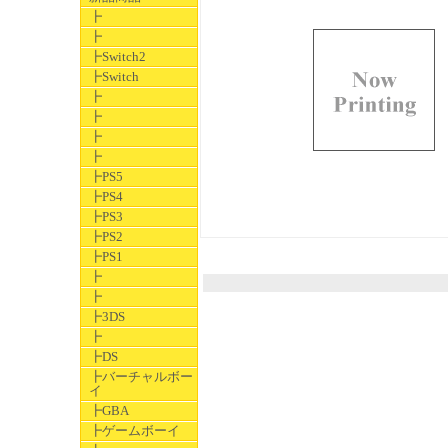
┣
┣
┣Switch2
┣Switch
┣
┣
┣
┣
┣PS5
┣PS4
┣PS3
┣PS2
┣PS1
┣
┣
┣3DS
┣
┣DS
┣バーチャルボー
イ
┣GBA
┣ゲームボーイ