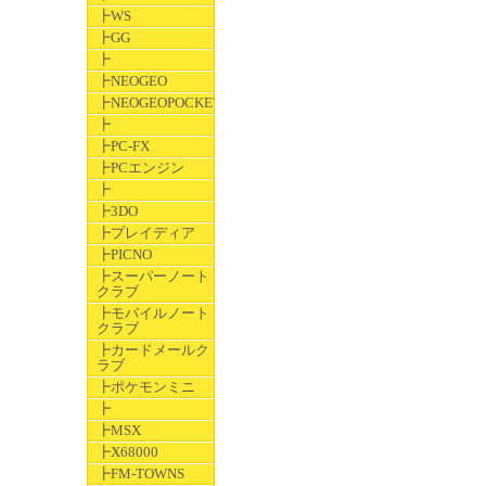
┣WS
┣GG
┣
┣NEOGEO
┣NEOGEOPOCKET
┣
┣PC-FX
┣PCエンジン
┣
┣3DO
┣プレイディア
┣PICNO
┣スーパーノート
クラブ
┣モバイルノート
クラブ
┣カードメールク
ラブ
┣ポケモンミニ
┣
┣MSX
┣X68000
┣FM-TOWNS