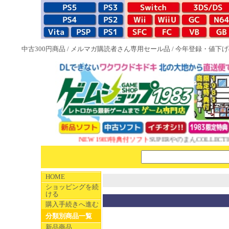
中古300円商品
/
メルマガ購読者さん専用セール品
/
今年登録・値下げ
NEW 1983特典付ソフト
SUPERやのまんCOLLECTI
HOME
ショッピングを続
ける
購入手続きへ進む
分類別商品一覧
新品商品