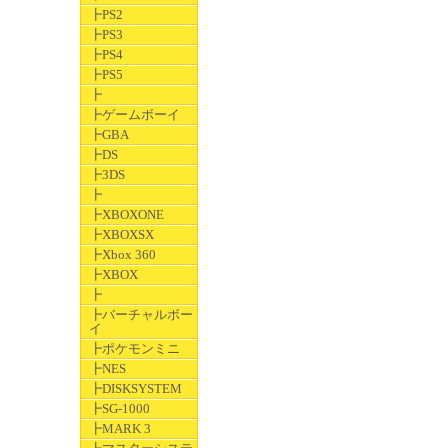
┣PS2
┣PS3
┣PS4
┣PS5
┣
┣ゲームボーイ
┣GBA
┣DS
┣3DS
┣
┣XBOXONE
┣XBOXSX
┣Xbox 360
┣XBOX
┣
┣バーチャルボー
イ
┣ポケモンミニ
┣NES
┣DISKSYSTEM
┣SG-1000
┣MARK 3