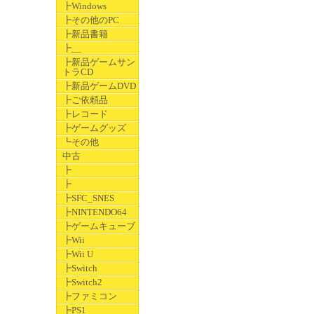
┣Windows
┣その他のPC
┣新品書籍
┣__
┣新品ゲームサン
トラCD
┣新品ゲームDVD
┣ご依頼品
┣レコード
┣ゲームグッズ
┗その他
中古
┣
┣
┣SFC_SNES
┣NINTENDO64
┣ゲームキューブ
┣Wii
┣Wii U
┣Switch
┣Switch2
┣ファミコン
┣PS1