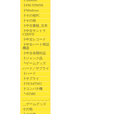
┣X68000
┣FM-TOWNS
┣Windows
┣その他PC
┣その他
┣中古書籍_古本
┣中古サントラ
CDDVD
┣中古レコード
┣中古ハード周辺
機器
┣中古未開封品
┣ジャンク品
┗ゲームグッズ
ハード／サプライ
┣ハード
┣サプライ
┣TEA4TWO
┣コンパチ機
┗ATARI
__:__:__:__:__:__:__
__ゲームグッズ
その他