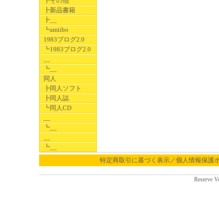
┣その他
┣新品書籍
┣__
┗amiibo
1983ブログ2.0
┗1983ブログ2.0
__
┗__
同人
┣同人ソフト
┣同人誌
┗同人CD
__
┗__
__
┗__
特定商取引に基づく表示／個人情報保護
Reserve V