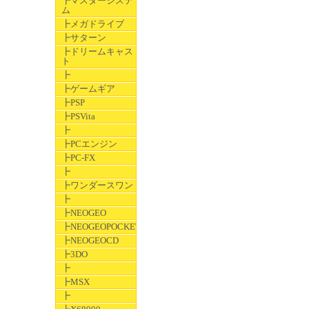
┣マスターシステ
ム
┣メガドライブ
┣サターン
┣ドリームキャス
ト
┣
┣ゲームギア
┣PSP
┣PSVita
┣
┣PCエンジン
┣PC-FX
┣
┣ワンダースワン
┣
┣NEOGEO
┣NEOGEOPOCKET
┣NEOGEOCD
┣3DO
┣
┣MSX
┣