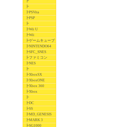
┣
┣
┣PSVita
┣PSP
┣
┣Wii U
┣Wii
┣ゲームキューブ
┣NINTENDO64
┣SFC_SNES
┣ファミコン
┣NES
┣
┣XboxSX
┣XboxONE
┣Xbox 360
┣Xbox
┣
┣DC
┣SS
┣MD_GENESIS
┣MARK 3
┣SG1000