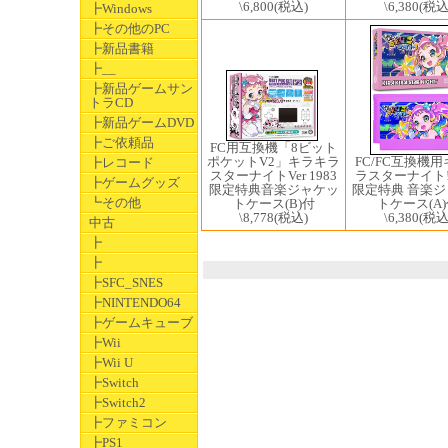
\6,800
(税込)
\6,380
(税込
┣Windows
┣その他のPC
┣新品書籍
┣__
┣新品ゲームサン
トラCD
┣新品ゲームDVD
┣ご依頼品
FC用互換機「8ビット
ポケットV2」キラキラ
FC/FC互換機
┣レコード
スターナイトVer 1983
ラスターナイト! 
┣ゲームグッズ
限定特典音楽ジャケッ
限定特典 音楽
┗その他
トケース(B)付
トケース(A
\8,778
(税込)
\6,380
(税込
中古
┣
┣
┣SFC_SNES
┣NINTENDO64
┣ゲームキューブ
┣Wii
┣Wii U
┣Switch
┣Switch2
┣ファミコン
┣PS1