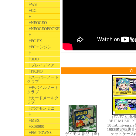
┣WS
┣GG
┣
┣NEOGEO
┣NEOGEOPOCKET
┣
┣PC-FX
┣PCエンジン
┣
┣3DO
┣プレイディア
☆
┣PICNO
┣スーパーノート
クラブ
┣モバイルノート
クラブ
┣カードメールク
ラブ
┣ポケモンミニ
┣
（FC/FC互換
┣MSX
8BIT MUSIC P
10thAnniversa
┣X68000
1983限定特典
┣FM-TOWNS
ゲイモス 新品（※）
ケットケース(