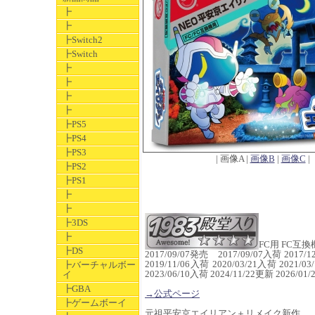
┣
┣
┣Switch2
┣Switch
┣
┣
┣
┣
┣PS5
┣PS4
┣PS3
| 画像A |
画像B
|
画像C
|
┣PS2
┣PS1
┣
┣
┣3DS
┣
FC用 FC互換
┣DS
2017/09/07発売 2017/09/07入荷 2017/1
2019/11/06入荷 2020/03/21入荷 2021/0
┣バーチャルボー
2023/06/10入荷 2024/11/22更新 2026/
イ
┣GBA
→公式ページ
┣ゲームボーイ
元祖平安京エイリアン＋リメイク新作