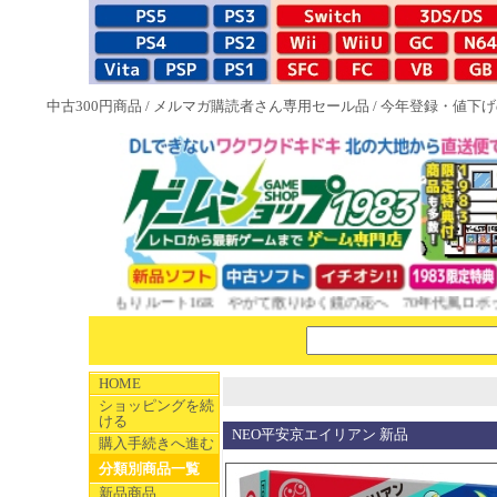
中古300円商品
/
メルマガ購読者さん専用セール品
/
今年登録・値下げ
い話と晦󠄀つきこもり ルート16R やがて散りゆく鏡の花へ 70年代風ロボット
HOME
ショッピングを続
ける
NEO平安京エイリアン 新品
購入手続きへ進む
分類別商品一覧
新品商品