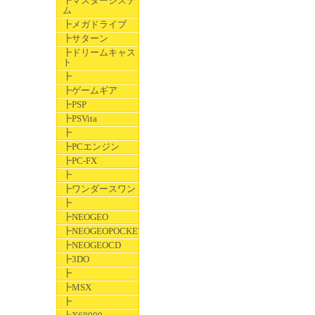
┣マスターシステ
ム
┣メガドライブ
┣サターン
┣ドリームキャス
ト
┣
┣ゲームギア
┣PSP
┣PSVita
┣
┣PCエンジン
┣PC-FX
┣
┣ワンダースワン
┣
┣NEOGEO
┣NEOGEOPOCKET
┣NEOGEOCD
┣3DO
┣
┣MSX
┣