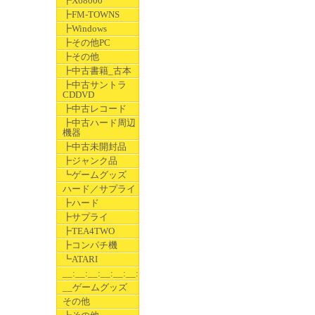
┣X68000
┣FM-TOWNS
┣Windows
┣その他PC
┣その他
┣中古書籍_古本
┣中古サントラ
CDDVD
┣中古レコード
┣中古ハード周辺
機器
┣中古未開封品
┣ジャンク品
┗ゲームグッズ
ハード／サプライ
┣ハード
┣サプライ
┣TEA4TWO
┣コンパチ機
┗ATARI
__:__:__:__:__:__:__
__ゲームグッズ
その他