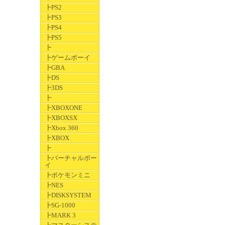
┣PS2
┣PS3
┣PS4
┣PS5
┣
┣ゲームボーイ
┣GBA
┣DS
┣3DS
┣
┣XBOXONE
┣XBOXSX
┣Xbox 360
┣XBOX
┣
┣バーチャルボー
イ
┣ポケモンミニ
┣NES
┣DISKSYSTEM
┣SG-1000
┣MARK 3