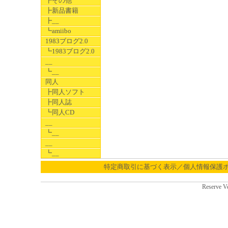
┣その他
┣新品書籍
┣__
┗amiibo
1983ブログ2.0
┗1983ブログ2.0
__
┗__
同人
┣同人ソフト
┣同人誌
┗同人CD
__
┗__
__
┗__
特定商取引に基づく表示／個人情報保護
Reserve V