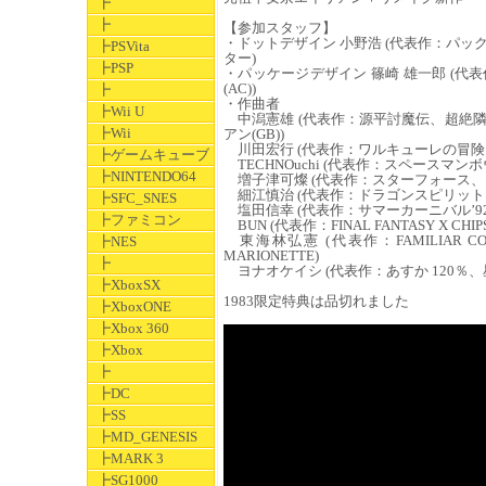
┣
┣
【参加スタッフ】
・ドットデザイン 小野浩 (代表作：パ
┣PSVita
ター)
┣PSP
・パッケージデザイン 篠崎 雄一郎 (代表
(AC))
┣
・作曲者
┣Wii U
中潟憲雄 (代表作：源平討魔伝、超絶
┣Wii
アン(GB))
川田宏行 (代表作：ワルキューレの冒険
┣ゲームキューブ
TECHNOuchi (代表作：スペースマ
┣NINTENDO64
増子津可燦 (代表作：スターフォース、
細江慎治 (代表作：ドラゴンスピリット
┣SFC_SNES
塩田信幸 (代表作：サマーカーニバル’9
┣ファミコン
BUN (代表作：FINAL FANTASY X CHI
東海林弘憲 (代表作：FAMILIAR COMPUT
┣NES
MARIONETTE)
┣
ヨナオケイシ (代表作：あすか 120％、星霜
┣XboxSX
1983限定特典は品切れました
┣XboxONE
┣Xbox 360
┣Xbox
┣
┣DC
┣SS
┣MD_GENESIS
┣MARK 3
┣SG1000