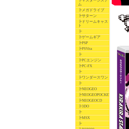
┣マスターシステ
ム
┣メガドライブ
┣サターン
┣ドリームキャス
ト
┣
┣ゲームギア
┣PSP
┣PSVita
┣
┣PCエンジン
┣PC-FX
┣
┣ワンダースワン
┣
┣NEOGEO
┣NEOGEOPOCKET
┣NEOGEOCD
┣3DO
┣
┣MSX
┣