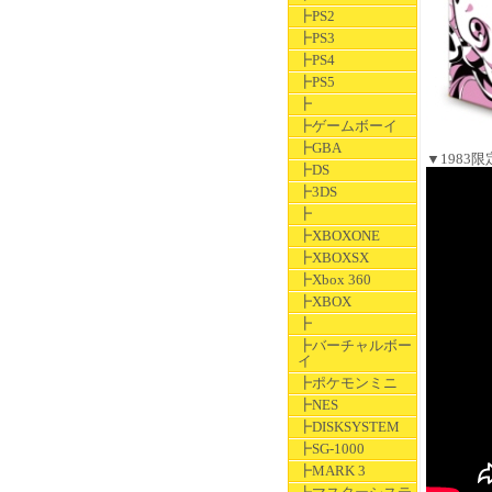
┣PS2
┣PS3
┣PS4
┣PS5
┣
┣ゲームボーイ
┣GBA
▼1983
┣DS
┣3DS
┣
┣XBOXONE
┣XBOXSX
┣Xbox 360
┣XBOX
┣
┣バーチャルボー
イ
┣ポケモンミニ
┣NES
┣DISKSYSTEM
┣SG-1000
┣MARK 3