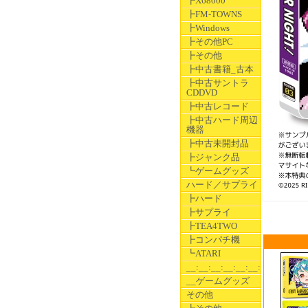
┣X68000
┣FM-TOWNS
┣Windows
┣その他PC
┣その他
┣中古書籍_古本
┣中古サントラ
CDDVD
┣中古レコード
┣中古ハード周辺
機器
┣中古未開封品
┣ジャンク品
┗ゲームグッズ
ハード／サプライ
┣ハード
┣サプライ
┣TEA4TWO
┣コンパチ機
┗ATARI
__:__:__:__:__:__:__
__ゲームグッズ
その他