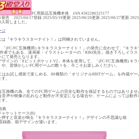
FC用新品互換機本体 JAN 4582286325177
31発売 2025/04/17登録 2025/05/19更新 2025/06/26更新 2025/06/27更新 202
7/30入荷しました。
ージ
には『キラキラスターナイト！』は同梱されていません。
「(FC/FC互換機用) キラキラスターナイト！」の発売に合わせて、“キラ
著作者でもある、漫画家・イラストレーターの「RIKI先生」描き下ろしイラ
ンにて発売となります。
ザインの「8ビットポケットV2」本体を使用して、「(FC/FC互換機用) キ
」や、昔懐かしいFC用ゲームの数々を、今こそお楽しみください。
にはお試し感覚で楽しめる、88種類の「オリジナル8BITゲーム」を内蔵ゲ
ます。
】
は互換機の為、全てのFC用ゲームの完全な動作を保証するものではありませ
は音声や映像の乱れなど動作が不安定になる場合や、ゲームによっては動作
ます。
特典
ャケットケース(B)
押すと音楽が鳴る『キラキラスターナイト！』デザインの不思議な箱
は収録曲、箱デザインが違います。