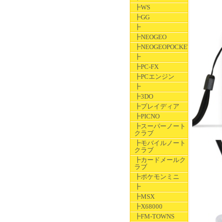
┣WS
┣GG
┣
┣NEOGEO
┣NEOGEOPOCKET
┣
┣PC-FX
┣PCエンジン
┣
┣3DO
┣プレイディア
┣PICNO
┣スーパーノート
クラブ
┣モバイルノート
クラブ
┣カードメールク
ラブ
┣ポケモンミニ
┣
┣MSX
┣X68000
┣FM-TOWNS