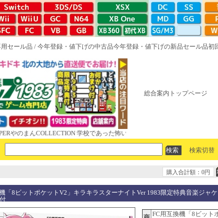
専用セール品
/
今年登録・値下げの中古品
今年登録・値下げの新品セール品
初
総合案内トップページ
COLLECTION 学校であった怖い話と晦󠄀つきこもり ルート16R やがて散
検索切替
購入合計額：0円
機「8ビットポケットV2」キラキラスターナイトVer 1983限定特典音楽ジャ
)付
FC用互換機「8ビット
商