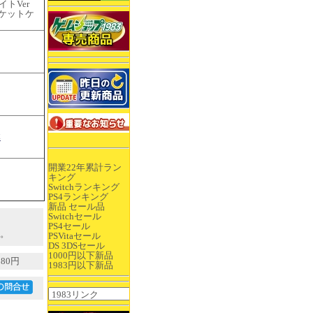
トVer
ャケットケ
体
開業22年累計ラン
キング
Switchランキング
PS4ランキング
新品 セール品
Switchセール
PS4セール
。
PSVitaセール
DS 3DSセール
1000円以下新品
80円
1983円以下新品