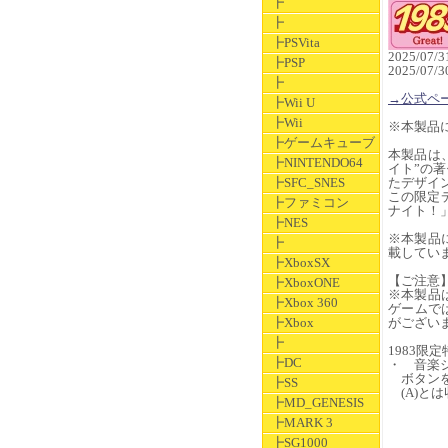
┣
┣
┣PSVita
2025/07/
┣PSP
2025/0
┣
→公式ペ
┣Wii U
┣Wii
※本製品
┣ゲームキューブ
本製品は、
┣NINTENDO64
イト”の
┣SFC_SNES
たデザイ
この限定デ
┣ファミコン
ナイト！
┣NES
※本製品
┣
載してい
┣XboxSX
【ご注意
┣XboxONE
※本製品
┣Xbox 360
ゲームで
┣Xbox
がござい
┣
1983限定
┣DC
・ 音楽ジ
ボタンを
┣SS
(A)と
┣MD_GENESIS
┣MARK 3
┣SG1000