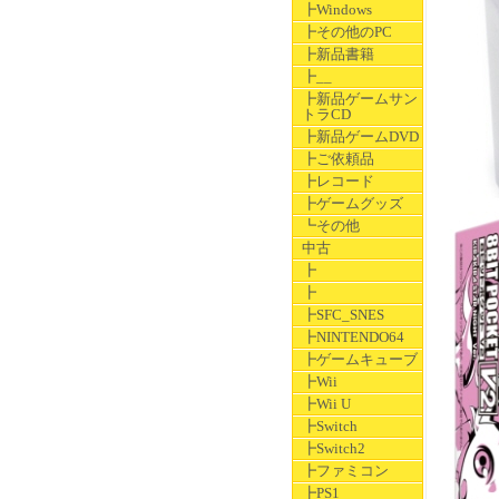
┣Windows
┣その他のPC
┣新品書籍
┣__
┣新品ゲームサン
トラCD
┣新品ゲームDVD
┣ご依頼品
┣レコード
┣ゲームグッズ
┗その他
中古
┣
┣
┣SFC_SNES
┣NINTENDO64
┣ゲームキューブ
┣Wii
┣Wii U
┣Switch
┣Switch2
┣ファミコン
┣PS1