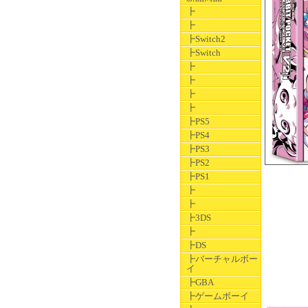
┣
┣
┣Switch2
┣Switch
┣
┣
┣
┣
┣PS5
┣PS4
┣PS3
┣PS2
┣PS1
┣
┣
┣3DS
┣
┣DS
┣バーチャルボー
イ
┣GBA
┣ゲームボーイ