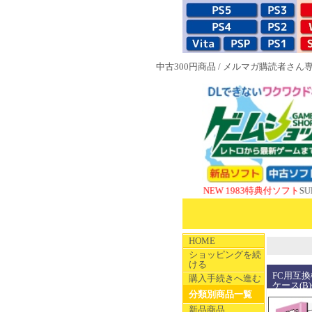
中古300円商品
/
メルマガ購読者さん
NEW 1983特典付ソフト
SUPERやのまん
HOME
ショッピングを続
ける
FC用互換
購入手続きへ進む
ケース(B
分類別商品一覧
新品商品