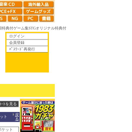
回特典付
ゲーム集
STG
オリジナル特典付
ログイン
会員登録
ﾊﾟｽﾜｰﾄﾞ再発行
りゆく鏡の花へ 70年代風ロボットアニメ ゲッP-X アレサCOLLECTION
戻
ケット
る
ポケット