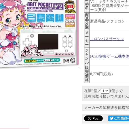
V2」キラキラスターナイ
品
1983限定特典音楽ジ
名
ース(B)付
商
品
新品商品/ファミコン
分
類
メ
ー
コロンバスサークル
カ
ー
ジ
ャ
FC互換機 ゲーム機本
ン
ル
販
売
8,778円(税込)
価
格
在庫0個／
1個まで
現在お取り扱いできません
メーカー希望税抜き価格79