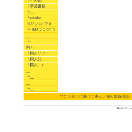
┣その他
┣新品書籍
┣__
┗amiibo
1983ブログ2.0
┗1983ブログ2.0
__
┗__
同人
┣同人ソフト
┣同人誌
┗同人CD
__
┗__
__
┗__
特定商取引に基づく表示／個人情報保護
Reserve V