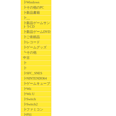
┣Windows
┣その他のPC
┣新品書籍
┣__
┣新品ゲームサン
トラCD
┣新品ゲームDVD
┣ご依頼品
┣レコード
┣ゲームグッズ
┗その他
中古
┣
┣
┣SFC_SNES
┣NINTENDO64
┣ゲームキューブ
┣Wii
┣Wii U
┣Switch
┣Switch2
┣ファミコン
┣PS1