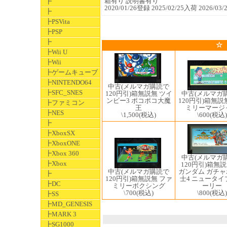
箱有り 説明書有り
┣
2020/01/26登録 2025/02/25入荷 2026/
┣
┣PSVita
┣PSP
┣
☆
┣Wii U
┣Wii
┣ゲームキューブ
┣NINTENDO64
中古(メルマガ購読で
┣SFC_SNES
中古(メルマガ
120円引)箱無説無 ツイ
120円引)箱無説
ンビー3 ポコポコ大魔
┣ファミコン
ミリーマージ
王
┣NES
\600
(税込)
\1,500
(税込)
┣
┣XboxSX
┣XboxONE
┣Xbox 360
中古(メルマガ
┣Xbox
120円引)箱無説
ガンダム ガチ
中古(メルマガ購読で
┣
士4 ニュータイ
120円引)箱無説無 ファ
┣DC
ーリー
ミリーボクシング
\800
(税込)
\700
(税込)
┣SS
┣MD_GENESIS
┣MARK 3
┣SG1000