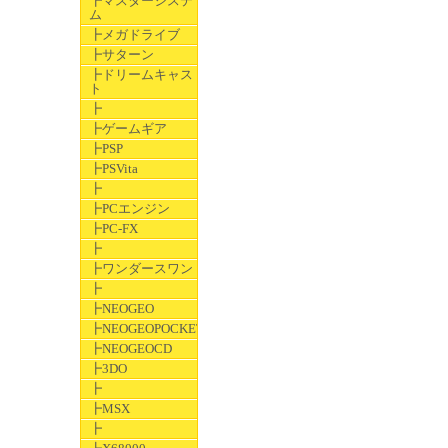
┣マスターシステ
ム
┣メガドライブ
┣サターン
┣ドリームキャス
ト
┣
┣ゲームギア
┣PSP
┣PSVita
┣
┣PCエンジン
┣PC-FX
┣
┣ワンダースワン
┣
┣NEOGEO
┣NEOGEOPOCKET
┣NEOGEOCD
┣3DO
┣
┣MSX
┣