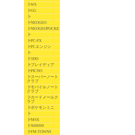
┣WS
┣GG
┣
┣NEOGEO
┣NEOGEOPOCKET
┣
┣PC-FX
┣PCエンジン
┣
┣3DO
┣プレイディア
┣PICNO
┣スーパーノート
クラブ
┣モバイルノート
クラブ
┣カードメールク
ラブ
┣ポケモンミニ
┣
┣MSX
┣X68000
┣FM-TOWNS