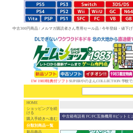
中古300円商品
/
メルマガ購読者さん専用セール品
/
今年登録・値下げ
NEW 1983特典付ソフト
SUPERやのまんCOLLECTION 学校で
HOME
ショッピングを続
ける
中古箱有説有 FC/FC互換機用 8ビッ
購入手続きへ進む
分類別商品一覧
新品商品