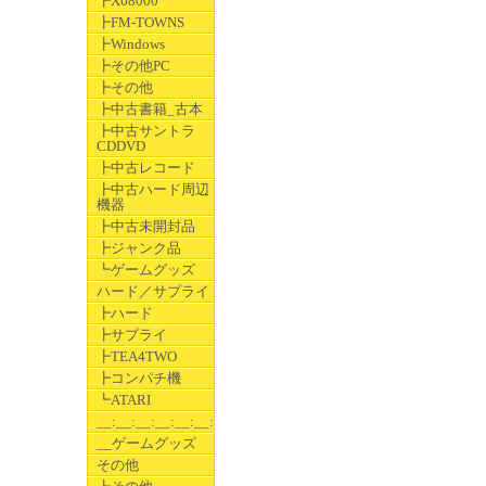
┣X68000
┣FM-TOWNS
┣Windows
┣その他PC
┣その他
┣中古書籍_古本
┣中古サントラ
CDDVD
┣中古レコード
┣中古ハード周辺
機器
┣中古未開封品
┣ジャンク品
┗ゲームグッズ
ハード／サプライ
┣ハード
┣サプライ
┣TEA4TWO
┣コンパチ機
┗ATARI
__:__:__:__:__:__:__
__ゲームグッズ
その他