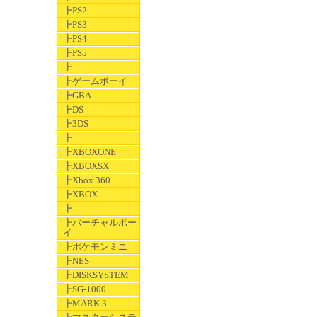
┣PS2
┣PS3
┣PS4
┣PS5
┣
┣ゲームボーイ
┣GBA
┣DS
┣3DS
┣
┣XBOXONE
┣XBOXSX
┣Xbox 360
┣XBOX
┣
┣バーチャルボー
イ
┣ポケモンミニ
┣NES
┣DISKSYSTEM
┣SG-1000
┣MARK 3