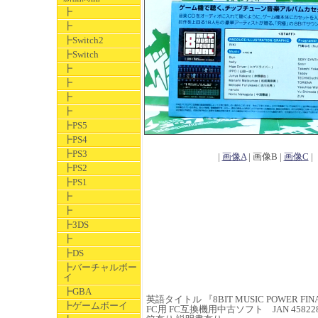
┣
┣
┣Switch2
┣Switch
┣
┣
┣
┣
┣PS5
┣PS4
┣PS3
|
画像A
| 画像B |
画像C
|
┣PS2
┣PS1
┣
┣
┣3DS
┣
┣DS
┣バーチャルボー
イ
┣GBA
英語タイトル 『8BIT MUSIC POWER FIN
┣ゲームボーイ
FC用 FC互換機用中古ソフト JAN 4582286