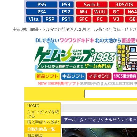
中古300円商品
/
メルマガ購読者さん専用セール品
/
今年登録・値下げ
NEW 1983特典付ソフト
SUPERやのまんCOLLECTION 学
HOME
ショッピングを続
ける
アール・タイプ オリジナルサウンドボックス R-
購入手続きへ進む
分類別商品一覧
新品商品