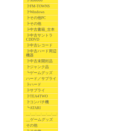
┣X68000
┣FM-TOWNS
┣Windows
┣その他PC
┣その他
┣中古書籍_古本
┣中古サントラ
CDDVD
┣中古レコード
┣中古ハード周辺
機器
┣中古未開封品
┣ジャンク品
┗ゲームグッズ
ハード／サプライ
┣ハード
┣サプライ
┣TEA4TWO
┣コンパチ機
┗ATARI
__:__:__:__:__:__:__
__ゲームグッズ
その他