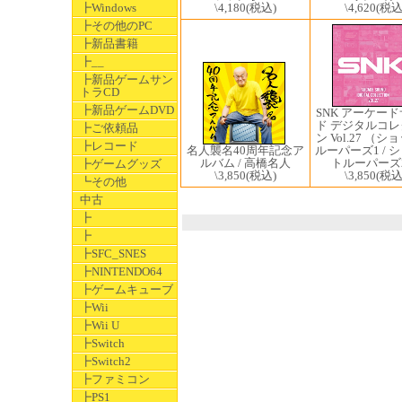
\4,620
(税込
┣Windows
\4,180
(税込)
┣その他のPC
┣新品書籍
┣__
┣新品ゲームサン
トラCD
┣新品ゲームDVD
SNK アーケー
ド デジタルコ
┣ご依頼品
ン Vol.27 （
┣レコード
ルーパーズ1 / 
名人襲名40周年記念ア
トルーパーズ
ルバム / 高橋名人
┣ゲームグッズ
\3,850
(税込
\3,850
(税込)
┗その他
中古
┣
┣
┣SFC_SNES
┣NINTENDO64
┣ゲームキューブ
┣Wii
┣Wii U
┣Switch
┣Switch2
┣ファミコン
┣PS1