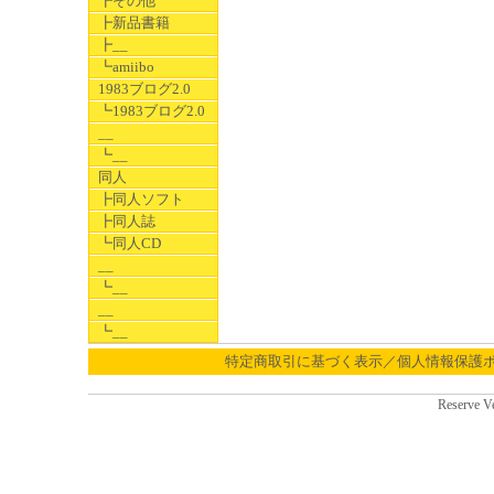
┣その他
┣新品書籍
┣__
┗amiibo
1983ブログ2.0
┗1983ブログ2.0
__
┗__
同人
┣同人ソフト
┣同人誌
┗同人CD
__
┗__
__
┗__
特定商取引に基づく表示／個人情報保護
Reserve V