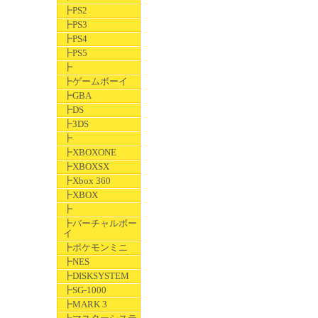
┣PS2
┣PS3
┣PS4
┣PS5
┣
┣ゲームボーイ
┣GBA
┣DS
┣3DS
┣
┣XBOXONE
┣XBOXSX
┣Xbox 360
┣XBOX
┣
┣バーチャルボー
イ
┣ポケモンミニ
┣NES
┣DISKSYSTEM
┣SG-1000
┣MARK 3