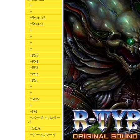
┣
┣
┣Switch2
┣Switch
┣
┣
┣
┣
┣PS5
┣PS4
┣PS3
┣PS2
┣PS1
┣
┣
┣3DS
┣
┣DS
┣バーチャルボー
イ
┣GBA
┣ゲームボーイ