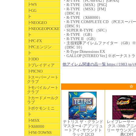
・R-TYPE （PC-88VA2）[OPNA]
┣WS
・R-TYPE （MSX）[PSG]
・R-TYPE （MSX）[FM]
┣GG
（DISC 8）
┣
・R-TYPE （X68000）
・R-TYPE COMPLETE CD （PCEスーパ
┣NEOGEO
（DISC 9）
┣NEOGEOPOCKET
・SUPER R-TYPE （SFC）
・R-TYPE （GB）
┣
・R-TYPE II （GB）
┣PC-FX
・主役戦隊アイレムファイター （GB）※『
┣PCエンジン
（DISC 10）
・R-Type Dimensions EX
┣
・GALLOP [STEREO Ver.] ※ボーナスト
┣3DO
他アイレム関連の品一覧 https://1983.jp/j/
┣プレイディア
┣PICNO
┣スーパーノート
クラブ
☆
┣モバイルノート
クラブ
┣カードメールク
ラブ
┣ポケモンミニ
┣
┣MSX
レイブレーサー
テトリス ザ・グランド
クス -30th ア
マスター4 -アブソリュ
┣X68000
リー サウンズ- [
ートアイ- サウンドト
┣FM-TOWNS
典CD付
ラック [2CD