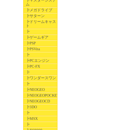
┣マスターシステ
ム
┣メガドライブ
┣サターン
┣ドリームキャス
ト
┣
┣ゲームギア
┣PSP
┣PSVita
┣
┣PCエンジン
┣PC-FX
┣
┣ワンダースワン
┣
┣NEOGEO
┣NEOGEOPOCKET
┣NEOGEOCD
┣3DO
┣
┣MSX
┣