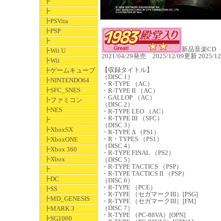
┣
┣
┣PSVita
┣PSP
┣
新品音楽CD JA
┣Wii U
2021/04/29発売 2025/12/09更新 2025
┣Wii
【収録タイトル】
┣ゲームキューブ
（DISC 1）
┣NINTENDO64
・R-TYPE （AC）
┣SFC_SNES
・R-TYPE II （AC）
・GALLOP （AC）
┣ファミコン
（DISC 2）
┣NES
・R-TYPE LEO （AC）
・R-TYPE III （SFC）
┣
（DISC 3）
┣XboxSX
・R-TYPE Δ （PS1）
・R・TYPES （PS1）
┣XboxONE
（DISC 4）
┣Xbox 360
・R-TYPE FINAL （PS2）
┣Xbox
（DISC 5）
・R-TYPE TACTICS （PSP）
┣
・R-TYPE TACTICS II （PSP）
┣DC
（DISC 6）
・R-TYPE （PCE）
┣SS
・R-TYPE （セガマークIII）[PSG]
┣MD_GENESIS
・R-TYPE （セガマークIII）[FM]
（DISC 7）
┣MARK 3
・R-TYPE （PC-88VA）[OPN]
┣SG1000