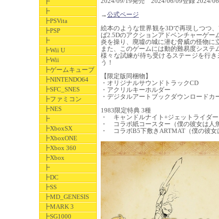
2024/09/19発売 2024/06/09登録 2024
┣
┣
→
公式ページ
┣PSVita
絵本のような世界観を3Dで再現しつつ
┣PSP
ば2.5Dのアクションアドベンチャーゲー
┣
炎を操り、廃墟の城に潜む脅威の怪物に
また、このゲームには動的難易度システ
┣Wii U
様々な試練が待ち受けるステージを行き
┣Wii
う！
┣ゲームキューブ
【限定版同梱物】
┣NINTENDO64
・オリジナルサウンドトラックCD
┣SFC_SNES
・アクリルキーホルダー
・デジタルアートブックダウンロードカ
┣ファミコン
┣NES
1983限定特典 3種
・ キャンドルナイト+ジェットライダ
┣
・ コラボ紙コースター（僕の彼女は人
┣XboxSX
・ コラボB5下敷きARTMAT（僕の彼女
┣XboxONE
┣Xbox 360
┣Xbox
┣
┣DC
┣SS
┣MD_GENESIS
┣MARK 3
┣SG1000