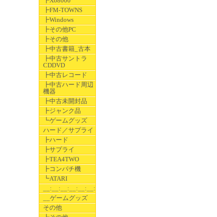
┣X68000
┣FM-TOWNS
┣Windows
┣その他PC
┣その他
┣中古書籍_古本
┣中古サントラ
CDDVD
┣中古レコード
┣中古ハード周辺
機器
┣中古未開封品
┣ジャンク品
┗ゲームグッズ
ハード／サプライ
┣ハード
┣サプライ
┣TEA4TWO
┣コンパチ機
┗ATARI
__:__:__:__:__:__:__
__ゲームグッズ
その他