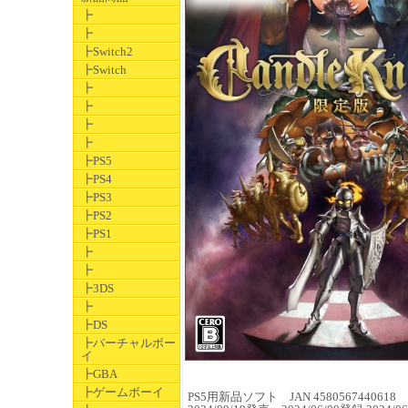
┣
┣
┣Switch2
┣Switch
┣
┣
┣
┣
┣PS5
┣PS4
┣PS3
┣PS2
┣PS1
┣
┣
┣3DS
┣
┣DS
┣バーチャルボー
イ
┣GBA
┣ゲームボーイ
PS5用新品ソフト JAN 4580567440618