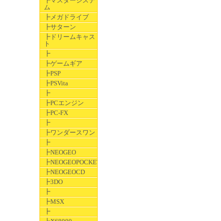
┣マスターシステ
ム
┣メガドライブ
┣サターン
┣ドリームキャス
ト
┣
┣ゲームギア
┣PSP
┣PSVita
┣
┣PCエンジン
┣PC-FX
┣
┣ワンダースワン
┣
┣NEOGEO
┣NEOGEOPOCKET
┣NEOGEOCD
┣3DO
┣
┣MSX
┣