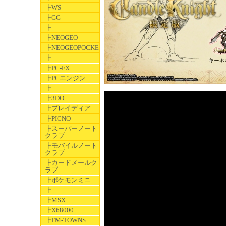
┣WS
┣GG
┣
┣NEOGEO
┣NEOGEOPOCKET
┣
┣PC-FX
┣PCエンジン
┣
┣3DO
┣プレイディア
┣PICNO
┣スーパーノート
クラブ
┣モバイルノート
クラブ
┣カードメールク
ラブ
┣ポケモンミニ
┣
┣MSX
┣X68000
┣FM-TOWNS