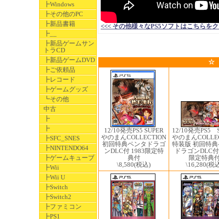
┣Windows
┣その他のPC
┣新品書籍
<<< その他様々なPS5ソフトはこちらをクリックして
┣__
┣新品ゲームサン
トラCD
┣新品ゲームDVD
☆
┣ご依頼品
┣レコード
┣ゲームグッズ
┗その他
中古
┣
┣
12/10発売PS5 ​
12/10発売PS5 ​SUPER
やのまんCOLLEC
やのまんCOLLECTION
┣SFC_SNES
特装版 初回特
初回特典ペンタドラゴ
┣NINTENDO64
ドラゴンDLC付 
ンDLC付 1983限定特
限定特典
┣ゲームキューブ
典付
\16,280
(税込
\8,580
(税込)
┣Wii
┣Wii U
┣Switch
┣Switch2
┣ファミコン
┣PS1