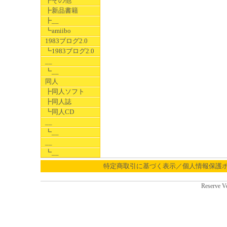
┣その他
┣新品書籍
┣__
┗amiibo
1983ブログ2.0
┗1983ブログ2.0
__
┗__
同人
┣同人ソフト
┣同人誌
┗同人CD
__
┗__
__
┗__
特定商取引に基づく表示／個人情報保護
Reserve V