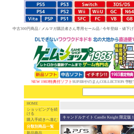
中古300円商品
/
メルマガ購読者さん専用セール品
/
今年登録・値下げ
NEW 1983特典付ソフト
SUPERやのまんCOLLECTION 学校で
HOME
ショッピングを続
ける
キャンドルナイト Candle Knight 限定版
購入手続きへ進む
分類別商品一覧
新品商品