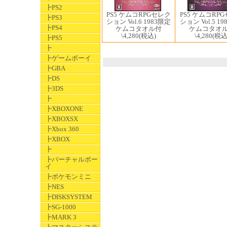
┣PS2
PS5 ケムコRPGセレク
PS5 ケムコRP
┣PS3
ション Vol.6 1983限定
ション Vol.5 1
┣PS4
ケムコタオル付
ケムコタオ
\4,280
(税込)
\4,280
(税込
┣PS5
┣
┣ゲームボーイ
┣GBA
┣DS
┣3DS
┣
┣XBOXONE
┣XBOXSX
┣Xbox 360
┣XBOX
┣
┣バーチャルボー
イ
┣ポケモンミニ
┣NES
┣DISKSYSTEM
┣SG-1000
┣MARK 3